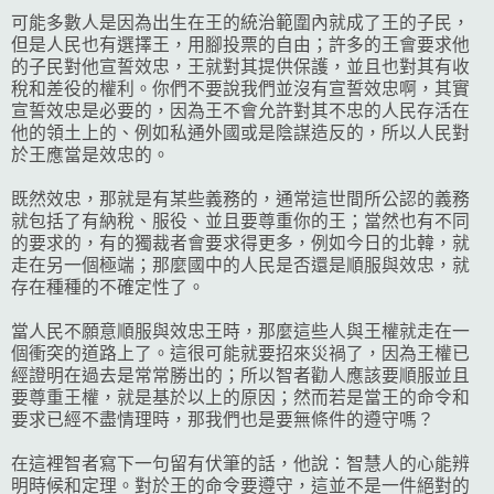
可能多數人是因為出生在王的統治範圍內就成了王的子民，
但是人民也有選擇王，用腳投票的自由；許多的王會要求他
的子民對他宣誓效忠，王就對其提供保護，並且也對其有收
稅和差役的權利。你們不要說我們並沒有宣誓效忠啊，其實
宣誓效忠是必要的，因為王不會允許對其不忠的人民存活在
他的領土上的、例如私通外國或是陰謀造反的，所以人民對
於王應當是效忠的。
既然效忠，那就是有某些義務的，通常這世間所公認的義務
就包括了有納稅、服役、並且要尊重你的王；當然也有不同
的要求的，有的獨裁者會要求得更多，例如今日的北韓，就
走在另一個極端；那麼國中的人民是否還是順服與效忠，就
存在種種的不確定性了。
當人民不願意順服與效忠王時，那麼這些人與王權就走在一
個衝突的道路上了。這很可能就要招來災禍了，因為王權已
經證明在過去是常常勝出的；所以智者勸人應該要順服並且
要尊重王權，就是基於以上的原因；然而若是當王的命令和
要求已經不盡情理時，那我們也是要無條件的遵守嗎？
在這裡智者寫下一句留有伏筆的話，他說：智慧人的心能辨
明時候和定理。對於王的命令要遵守，這並不是一件絕對的