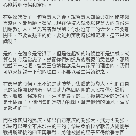
心能辨明時候和定理 。
在突然誇獎了一句智慧人之後，說智慧人知道要如何能夠趨
吉避凶、能夠臉上發光；現在傳道人就要以智慧人的身份來
開始教訓人，首先智者就說到：你要遵守王的命令，不要離
開王，不要質疑王的話，要能夠辨明時候和定理，這不是常
識嗎？
是的，在如今是常識了，但是在起初的時候並不是這樣；就
算在如今是常識了，然而你們知道背後所藏的意義嗎？那恐
怕並不一定吧。智慧王會這樣講是有其深厚的理由的，我們
可以來探討一下他的理由，不要以老生常談視之。
在最早的時候，王不過是武裝勢力集體的領導人，他們由自
己的家族團伙開始、以其武力為四周圍的人民提供保護服
務、收取「保護費」，這就是最早的王；換到如今的話說就
是土匪頭子，他們會劃定勢力範圍，算是他們的領地，這就
是起初的王。
而在那四周的民族，如果自己家族的夠強大、武力也夠強、
那是可以完全不甩那裡的王的；像是亞伯拉罕就曾與剛剛爭
戰得勝過後的四王再爭戰，將他被擄的姪子羅得給爭奪回