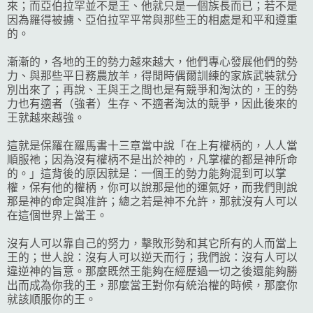
來；而亞伯拉罕並不是王、他就只是一個族長而已；若不是
因為羅得被擄、亞伯拉罕平常與那些王的相處是和平和遵重
的。
漸漸的，各地的王的勢力越來越大，他們專心發展他們的勢
力、與那些平日務農放羊，得閒時偶爾訓練的家族武裝就分
別出來了；再說、王與王之間也是有競爭和淘汰的，王的勢
力也有適者（強者）生存、不適者淘汰的競爭，因此後來的
王就越來越強。
這就是保羅在羅馬書十三章當中說「在上有權柄的，人人當
順服祂；因為沒有權柄不是出於神的，凡掌權的都是神所命
的。」這背後的原因就是：一個王的勢力能夠混到可以掌
權，保有他的權柄，你可以說那是他的運氣好，而我們則說
那是神的命定與准許；總之若是神不允許，那就沒有人可以
在這個世界上當王。
沒有人可以靠自己的努力，擊敗形勢和其它所有的人而當上
王的；世人說：沒有人可以逆天而行；我們說：沒有人可以
違逆神的旨意。那麼既然王能夠在經歷過一切之後還能夠勝
出而成為你我的王，那麼當王對你有統治權的時候，那麼你
就該順服你的王。