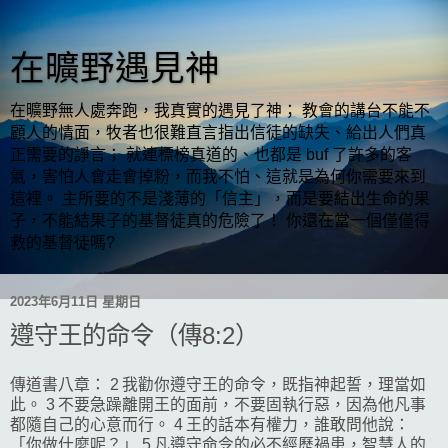
在曠野遇見神
在曠野無人處奔跑，我真實的遇見了神； 教會的講台不能不
顧人的情面，牧者也很難直言指出信徒的缺失、給出人們真
正需要的諍言； 就連標榜真道的、也都是 buf 了許多的客
氣，害怕人會走會掉粉，而我不怕、這就是為何你需要來到
這裡。 主所要的不是淺薄的「信主」，而是要結出生命的果
子，不能結果子的基督徒真的危險了！ 你還在當一個僅僅得
救的基督徒嗎?
2023年6月11日 星期日
遵守王的命令（傳8:2）
傳道書八章： 2 我勸你遵守王的命令，既指神起誓，理當如
此。 3 不要急躁離開王的面前，不要固執行惡，因為他凡事
都隨自己的心意而行。 4 王的話本有權力，誰敢問他說：
「你做什麼呢？」 5 凡遵守命令的必不經歷禍患，智慧人的