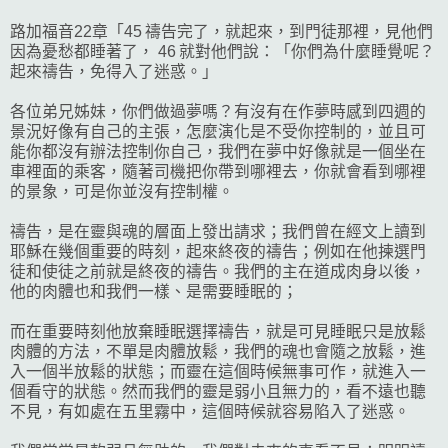
路加福音22章「45 禱告完了，就起來，到門徒那裡，見他們
因為憂愁都睡著了， 46 就對他們說：「你們為什麼睡覺呢？
起來禱告，免得入了迷惑。」
各位弟兄姊妹，你們做過夢嗎？有沒有在作夢時感到四週的
景況好像有自己的主張，怎麼演化是不受你控制的，並且可
能你都沒有辦法控制你自己，我們在夢中好像就是一個坐在
車裡面的乘客，隨著司機把你帶到哪裡去，你就會看到哪裡
的景象，可是你並沒有控制權。
禱告，是在靈與魂的層面上發出請求；我們曾在經文上讀到
耶穌在幾個重要的時刻，起來終夜的禱告；例如在他揀選門
徒和使徒之前就是終夜的禱告。我們的主在道成肉身以後，
他的肉體也和我們一樣、是需要睡眠的；
而在重要時刻他放棄睡眠選擇禱告，就是可見睡眠只是放鬆
肉體的方法，不單是肉體放鬆，我們的魂也會隨之放鬆，進
入一個半放鬆的狀態；而靈在這個時候無事可作，就進入一
個看守的狀態。然而我們的靈是弱小且無力的，看不遠也聽
不見，有如處在五里霧中，這個時候就容易陷入了迷惑。