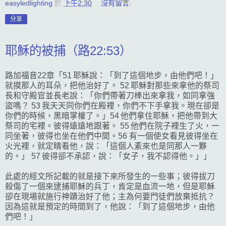
easyledlighting
於
下午2:30
沒有留言:
分享
耶穌的被捕（路22:53）
路加福音22章「51 耶穌說：「到了這個地步，由他們吧！」
就摸那人的耳朵，把他治好了。 52 耶穌對那些來拿他的祭司
長和守殿官並長老說：「你們帶著刀棒出來拿我，如同拿強
盜嗎？ 53 我天天同你們在殿裡，你們不下手拿我。現在卻是
你們的時候，黑暗掌權了。」54 他們拿住耶穌，把他帶到大
祭司的宅裡。彼得遠遠地跟著。 55 他們在院子裡生了火，一
同坐著，彼得也坐在他們中間。56 有一個使女看見彼得坐在
火光裡，就定睛看他，說：「這個人素來也是同那人一夥
的。」 57 彼得卻不承認，說：「女子，我不認得他。」」
此處的經文所記載的就是接下來所發生的一些事；彼得拔刀
殺傷了一個來逮捕耶穌的兵丁，肯定是血流一地，但是耶穌
卻在現場就施行神蹟治好了他；主為何要門徒們放棄抵抗？
因為這就是預定的時間到了，他說：「到了這個地步，由他
們吧！」