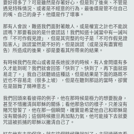
要好得多了？可是雖然是存著好心，但是到了後來、不管是
遇見特殊情況、或者是不經意的行為，最後還是管不住自己
的嘴、自己的身子，他還是作了壞事。
那有人會說，難道我們面對著敵人，或是權宜之計也不能說
謊嗎？那要看說的是什麼謊話！我們知道十誡當中有一誡叫
作「不可作假見證」，但是其完整的句子是「不可作假見證
陷害人」說謊當然是不好的，但是說謊（或是沒有盡實相
告）所造成的後果，卻是要看其所帶來的結果。
有時候我們在爬山或者是長途拔涉的時候，有人會問還有多
久才能到呢？我們就會回答「快到了、快到了，再下面就容
易走了。」我自己就聽過這種話，但是結果是下面的路既不
近也不容易走（很多上坡），但是在聽到那話的當時，卻實
在是鼓舞了精神意志。
我們回頭來看彼得的例子，他在那時候是極力的想要脫身，
甚至不惜撇清與耶穌的關係；看他那急切的樣子，只差沒有
賭咒發誓了，他在那一個瞬間，確實是希望他自己和耶穌是
沒有關係的；這個時候撒旦再加點力氣，他可能接下去就要
咒詛被抓捕的耶穌以撇清自己了。