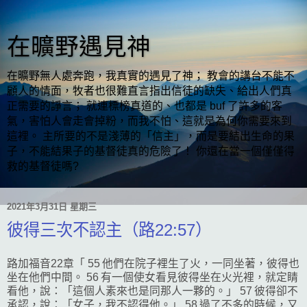
在曠野遇見神
在曠野無人處奔跑，我真實的遇見了神； 教會的講台不能不
顧人的情面，牧者也很難直言指出信徒的缺失、給出人們真
正需要的諍言； 就連標榜真道的、也都是 buf 了許多的客
氣，害怕人會走會掉粉，而我不怕、這就是為何你需要來到
這裡。 主所要的不是淺薄的「信主」，而是要結出生命的果
子，不能結果子的基督徒真的危險了！ 你還在當一個僅僅得
救的基督徒嗎?
2021年3月31日 星期三
彼得三次不認主（路22:57）
路加福音22章「 55 他們在院子裡生了火，一同坐著，彼得也
坐在他們中間。 56 有一個使女看見彼得坐在火光裡，就定睛
看他，說：「這個人素來也是同那人一夥的。」 57 彼得卻不
承認，說：「女子，我不認得他。」 58 過了不多的時候，又