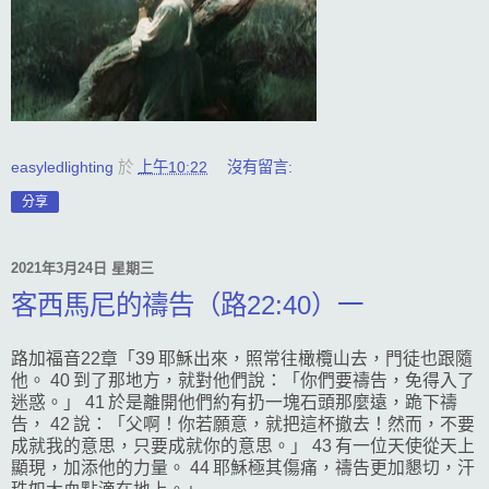
easyledlighting
於
上午10:22
沒有留言:
分享
2021年3月24日 星期三
客西馬尼的禱告（路22:40）一
路加福音22章「39 耶穌出來，照常往橄欖山去，門徒也跟隨
他。 40 到了那地方，就對他們說：「你們要禱告，免得入了
迷惑。」 41 於是離開他們約有扔一塊石頭那麼遠，跪下禱
告， 42 說：「父啊！你若願意，就把這杯撤去！然而，不要
成就我的意思，只要成就你的意思。」 43 有一位天使從天上
顯現，加添他的力量。 44 耶穌極其傷痛，禱告更加懇切，汗