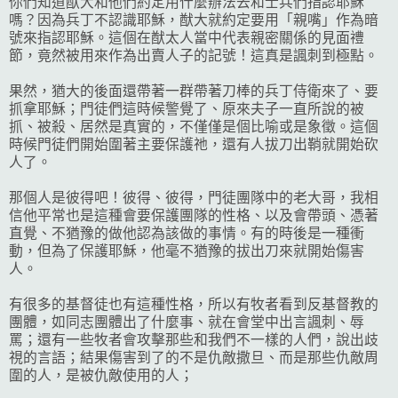
你們知道猷大和他們約定用什麼辦法去和士兵們指認耶穌
嗎？因為兵丁不認識耶穌，猷大就約定要用「親嘴」作為暗
號來指認耶穌。這個在猷太人當中代表親密關係的見面禮
節，竟然被用來作為出賣人子的記號！這真是諷刺到極點。
果然，猶大的後面還帶著一群帶著刀棒的兵丁侍衛來了、要
抓拿耶穌；門徒們這時候警覺了、原來夫子一直所說的被
抓、被殺、居然是真實的，不僅僅是個比喻或是象徵。這個
時候門徒們開始圍著主要保護祂，還有人拔刀出鞘就開始砍
人了。
那個人是彼得吧！彼得、彼得，門徒團隊中的老大哥，我相
信他平常也是這種會要保護團隊的性格、以及會帶頭、憑著
直覺、不猶豫的做他認為該做的事情。有的時後是一種衝
動，但為了保護耶穌，他毫不猶豫的拔出刀來就開始傷害
人。
有很多的基督徒也有這種性格，所以有牧者看到反基督教的
團體，如同志團體出了什麼事、就在會堂中出言諷刺、辱
罵；還有一些牧者會攻擊那些和我們不一樣的人們，說出歧
視的言語；結果傷害到了的不是仇敵撒旦、而是那些仇敵周
圍的人，是被仇敵使用的人；