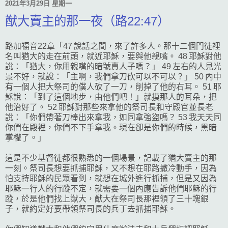
2021年3月29日 星期一
猷大賣主的那一夜（路22:47）
路加福音22章「47 說話之間，來了許多人。那十二個門徒裡
名叫猶大的走在前頭，就近耶穌，要與他親嘴。 48 耶穌對他
說：「猶大，你用親嘴的暗號賣人子嗎？」 49 左右的人見光
景不好，就說：「主啊，我們拿刀砍可以不可以？」 50 內中
有一個人把大祭司的僕人砍了一刀，削掉了他的右耳。 51 耶
穌說：「到了這個地步，由他們吧！」就摸那人的耳朵，把
他治好了。 52 耶穌對那些來拿他的祭司長和守殿官並長老
說：「你們帶著刀棒出來拿我，如同拿強盜嗎？ 53 我天天同
你們在殿裡，你們不下手拿我。現在卻是你們的時候，黑暗
掌權了。」
這是不少基督徒都很熟悉的一個場景，記載了猶大賣主的那
一刻。祭司長想要抓捕耶穌，又不想在耶路撒冷動手，因為
怕支持耶穌的民眾看到，就想在城外進行抓捕，但是又因為
耶穌一行人的行蹤不定，就需要一個內應告訴他們耶穌的行
蹤，於是他們找上猷大，猷大在祭司長那裡領了三十塊銀
子，就約定好要帶領祭司長的兵丁去抓捕耶穌。