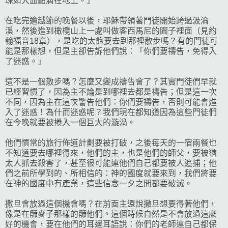
珠如大血點滴在地上。」
在吃完逾越節的晚餐以後，耶穌帶領著門徒開始跨過汲淪
溪，然後進到橄欖山上一處叫做客西馬尼的園子裡面（見約
翰福音18章），是吃的太飽要去到那裡散步嗎？有的門徒可
能是那樣想，但是主卻告訴他們說：「你們要禱告，免得入
了迷惑。」
這不是一個散步嗎？怎麼又變成禱告會了？其實門徒們早就
已經習慣了，因為主不論是到哪裡去都是禱告；但是這一次
不同，因為主在這次警告他們：你們要禱告，否則可能會進
入了迷惑！為什而迷惑呢？我們現在都知道因為這些門徒們
在今晚就要被捲入一個巨大的漩渦。
他們慣常的旅行佈道計劃要被打破，之後每天的一宿兩餐也
不知道要去哪裡得來，他們的主，也是他們的師父，要被猶
太人抓去殺害了，甚至很可能連他們自己都要被人追捕；他
們之前所學到的、所相信的：神的國度就要來到，我們將要
在神的國度中有產業，這些信念一夕之間都要破滅。
撒旦會放過這個機會嗎？在前面主還說撒旦想要得著他們，
像是在篩麥子那樣的篩他們。這個時候自然是不會放過這麼
好的機會，要在他們的耳邊耳語說：你們的老師連自己都保