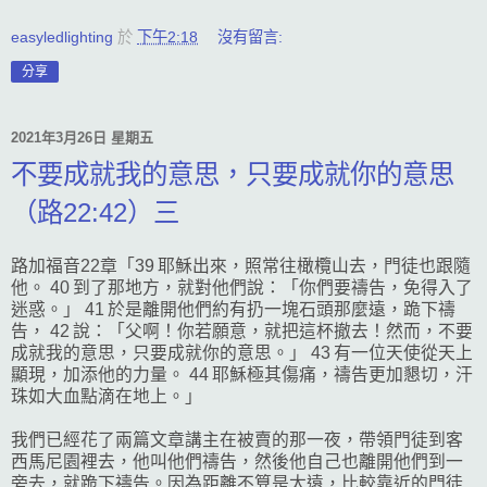
easyledlighting
於
下午2:18
沒有留言:
分享
2021年3月26日 星期五
不要成就我的意思，只要成就你的意思
（路22:42）三
路加福音22章「39 耶穌出來，照常往橄欖山去，門徒也跟隨
他。 40 到了那地方，就對他們說：「你們要禱告，免得入了
迷惑。」 41 於是離開他們約有扔一塊石頭那麼遠，跪下禱
告， 42 說：「父啊！你若願意，就把這杯撤去！然而，不要
成就我的意思，只要成就你的意思。」 43 有一位天使從天上
顯現，加添他的力量。 44 耶穌極其傷痛，禱告更加懇切，汗
珠如大血點滴在地上。」
我們已經花了兩篇文章講主在被賣的那一夜，帶領門徒到客
西馬尼園裡去，他叫他們禱告，然後他自己也離開他們到一
旁去，就跪下禱告。因為距離不算是太遠，比較靠近的門徒