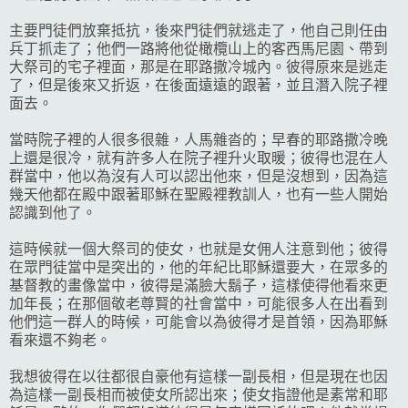
主要門徒們放棄抵抗，後來門徒們就逃走了，他自己則任由
兵丁抓走了；他們一路將他從橄欖山上的客西馬尼園、帶到
大祭司的宅子裡面，那是在耶路撒冷城內。彼得原來是逃走
了，但是後來又折返，在後面遠遠的跟著，並且潛入院子裡
面去。
當時院子裡的人很多很雜，人馬雜沓的；早春的耶路撒冷晚
上還是很冷，就有許多人在院子裡升火取暖；彼得也混在人
群當中，他以為沒有人可以認出他來，但是沒想到，因為這
幾天他都在殿中跟著耶穌在聖殿裡教訓人，也有一些人開始
認識到他了。
這時候就一個大祭司的使女，也就是女佣人注意到他；彼得
在眾門徒當中是突出的，他的年紀比耶穌還要大，在眾多的
基督教的畫像當中，彼得是滿臉大鬍子，這樣使得他看來更
加年長；在那個敬老尊賢的社會當中，可能很多人在出看到
他們這一群人的時候，可能會以為彼得才是首領，因為耶穌
看來還不夠老。
我想彼得在以往都很自豪他有這樣一副長相，但是現在也因
為這樣一副長相而被使女所認出來；使女指證他是素常和耶