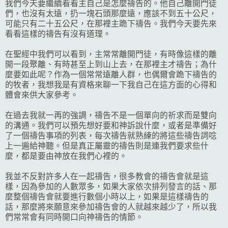
我們今天要繼續看看主自己是怎麼禱告的。他自己離開門徒
們，也沒有太遠，扔一塊石頭那麼遠，應該不到五十公尺，
可能只有二十五公尺，在那裡主跪下禱告。我們今天要先來
看看這樣的禱告有沒有道理。
在聖經中我們可以看到，主常常離開門徒，有時像這樣的離
開一段聚離、有時甚至上到山上去，在那裡主才禱告；為什
麼要如此呢？作為一個常常遠離人群，也偶爾會跪下禱告的
的牧者，我想我是有資格來聊一下我自己在這方面的心得和
體會來供大家參考。
在過去我就一再的強調，禱告不是一個單向的祈求而是雙向
的溝通。我們可以預先想好要和神訴說什麼，或者是準備好
了一個禱告事項的列表，每次禱告就熟練的將這些禱告詞唸
上一遍給神聽。但是真正屬靈的禱告則是連我們要求些什
麼，都是要由神放在我們心裡的。
我並不反對許多人在一起禱告，很多教會的禱告會就是這
樣，因為參加的人數眾多，如果大家依次排列發言的話、那
麼整個禱告會就要進行數個小時以上，如果是這樣禱告的
話，那麼將來願意來參加禱告會的人就越來越少了，所以我
們常常會有同時開口向神禱告的情節。