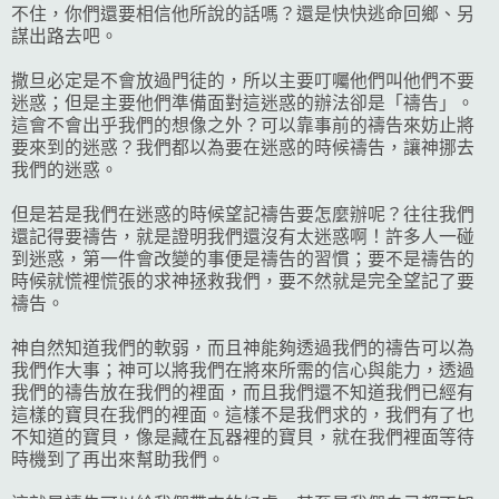
不住，你們還要相信他所說的話嗎？還是快快逃命回鄉、另
謀出路去吧。
撒旦必定是不會放過門徒的，所以主要叮囑他們叫他們不要
迷惑；但是主要他們準備面對這迷惑的辦法卻是「禱告」。
這會不會出乎我們的想像之外？可以靠事前的禱告來妨止將
要來到的迷惑？我們都以為要在迷惑的時候禱告，讓神挪去
我們的迷惑。
但是若是我們在迷惑的時候望記禱告要怎麼辦呢？往往我們
還記得要禱告，就是證明我們還沒有太迷惑啊！許多人一碰
到迷惑，第一件會改變的事便是禱告的習慣；要不是禱告的
時候就慌裡慌張的求神拯救我們，要不然就是完全望記了要
禱告。
神自然知道我們的軟弱，而且神能夠透過我們的禱告可以為
我們作大事；神可以將我們在將來所需的信心與能力，透過
我們的禱告放在我們的裡面，而且我們還不知道我們已經有
這樣的寶貝在我們的裡面。這樣不是我們求的，我們有了也
不知道的寶貝，像是藏在瓦器裡的寶貝，就在我們裡面等待
時機到了再出來幫助我們。