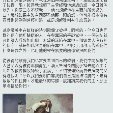
好在他有主的保守，就在這個時候雞就叫了，主回過頭來看
了彼得一眼，彼得就想起了主曾經和他說過的話「今日雞叫
以先，你要三次不認我」，他也想起他在主面前所誇過的
口。我想如果主沒有回頭看他那一眼的話，他可能根本沒有
意識到雞剛剛曾經叫過，或是想起雞叫有什麼意義。
感謝讚美主在這樣的時刻還保守彼得；同樣的，他今日也同
樣的保守他所揀選的人；在與罪惡的爭戰當中，一個破綻就
可能讓人兵敗如山倒，無望的深陷在罪中。那如果人沒有神
的保守，就是如此容易的陷在罪中；神除了用啟示告訴我們
什麼是罪之外，也用他的靈在緊要的關係會提醒我們。
從彼得的軟弱我們也當要看到自己的軟弱，我們中間多數的
人甚至沒有彼得那個勇氣、潛入祭司長的院子裡去關心主；
比如說教會裡牧師染了疫病了、不怕被傳染而會去拜訪的又
有幾個呢？所以我們要明白靠我們自己是無法得勝的，唯有
緊緊的抓住神，才能最終的得勝，感謝讚美我們的主，願上
帝賜福給你們。