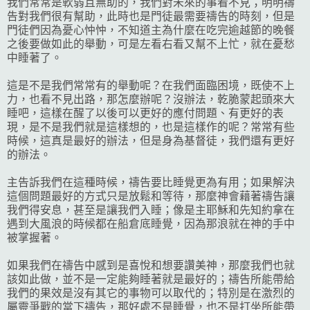
我們常常是軟弱且無助的，我們對未來的事看不見；明明禱
告對我們很有幫助，此時也是門徒最需要禱告的時刻，但是
門徒們因為憂心忡忡，不知道主為什麼在吃完逾越節的晚餐
之後要做如此的舉動，可是左看右看又幫不上忙，就在憂愁
中睡著了。
這是不是我們常常有的舉動呢？在我們面臨困境，既使不上
力，也看不見出路，那怎麼辦呢？沒辦法，乾脆蒙起頭來大
睡吧，這樣在醒了以後可以更好的應付問題、有更好的表
現，是不是我們就是這樣想的，也是這樣作的呢？常常有些
時候，這真是最好的辦法，但是身為基督徒，我們還有更好
的辦法。
主告訴我們在這種時候，禱告要比睡覺更為有用；如果解決
這個問題最好的方式只是放鬆和等待，那麼神會藉著禱告讓
我們得安息，甚至是讓我們入睡；像是主耶穌和先知約拿在
遇到大風浪的時候都在船倉底睡覺，因為那浪就在神的手中
被掌握著。
如果我們在禱告中感到是喜悅和想要讚美神，那麼我們也就
該如此做，並不是一定能夠睡著就是最好的；禱告所能帶給
我們的果效是沒有其它的事物可以取代的；特別是在激烈的
屬靈爭戰的當下禱告，那好處不是睡覺，也不是打坐所能帶