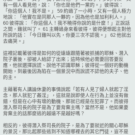
有一個人看見他，說：「你也是他們一黨的。」彼得說：
「你這個人！我不是。」 59 約過了一小時，又有一個人極力
地說：「他實在是同那人一夥的，因為他也是加利利人。」
60 彼得說：「你這個人！我不曉得你說的是什麼！」正說話
之間，雞就叫了。 61 主轉過身來看彼得，彼得便想起主對他
所說的話：「今日雞叫以先，你要三次不認我。」 62 他就出
去痛哭。」
這裡記載著彼得是如何的從遠遠跟隨著被抓捕的耶穌、潛入
院子裏後，卻被人給認了出來；這時候他必需要回答要反
應，他就選擇說謊、說他不認識耶穌；彼得從一個好的動機
開始，到最後因為陷在一個景況中而說謊不認他的夫子、他
的主。
主藉著有人講論休妻的事情說起「若有人見了婦人就起了淫
念，那人就犯了姦淫」，這就是說即使人在行為上並沒有做
錯，但是在心中有壞的動機、那就已經是在犯罪了。而彼得
潛入祭司長的院子是為了要背棄主嗎？當然不是，他如果要
背棄主的話那麼逃的越遠不是越好嗎？
相反的，彼得潛入祭司長的院子，是為了要就近的關心耶穌
的景況，那比起那些逃到不知道哪裡去的其它門徒，豈不是