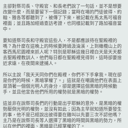
主卻對祭司長、守殿官、和長老們說了一句話，並不是想要
改變什麼，而是要留下一個記錄；當時在場的門徒彼得、約
翰、雅各等都聽到了，被傳了下來，被記載在馬太馬可福音
裡面；並且路加經過查訪考證，也同樣記載到了路加福音當
中。
要知道祭司長和守殿官這些人，不是都應該待在聖殿裡的
嗎？為什麼在這晚上的時候要跨過汲淪溪，上到橄欖山上的
客西馬尼園裡來抓人呢？特別是耶穌這幾日裡白天是天天都
去聖殿裡教訓人，他們每日都在聖殿裡見得到，這時卻要捨
近求遠，在夜間來逮捕人。
所以主說「我天天同你們在殿裡，你們不下手拿我。現在卻
是你們的時候，黑暗掌權了。」這就是在嘲諷他們在表面上
是頂著一個個光明人的身分，卻是選擇這個黑暗的時候動
手，並且他宣告他們所用的權勢就是黑暗的權勢。
這並非在說祭司長們的行動是出乎耶穌的意外，是黑暗的權
勢壓倒光明的權勢，並沒有如此；因為主早就知道所要發生
的事，他不是已經說出彼得要在雞叫以先要三次不認他嗎？
主乃是在說祭司長等人選擇了黑暗的時間與黑暗的勢力，所
以在他們的裡面、黑暗是已經掌權的了。