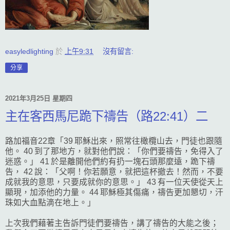
easyledlighting
於
上午9:31
沒有留言:
分享
2021年3月25日 星期四
主在客西馬尼跪下禱告（路22:41）二
路加福音22章「39 耶穌出來，照常往橄欖山去，門徒也跟隨
他。 40 到了那地方，就對他們說：「你們要禱告，免得入了
迷惑。」 41 於是離開他們約有扔一塊石頭那麼遠，跪下禱
告， 42 說：「父啊！你若願意，就把這杯撤去！然而，不要
成就我的意思，只要成就你的意思。」 43 有一位天使從天上
顯現，加添他的力量。 44 耶穌極其傷痛，禱告更加懇切，汗
珠如大血點滴在地上。」
上次我們藉著主告訴門徒們要禱告，講了禱告的大能之後；