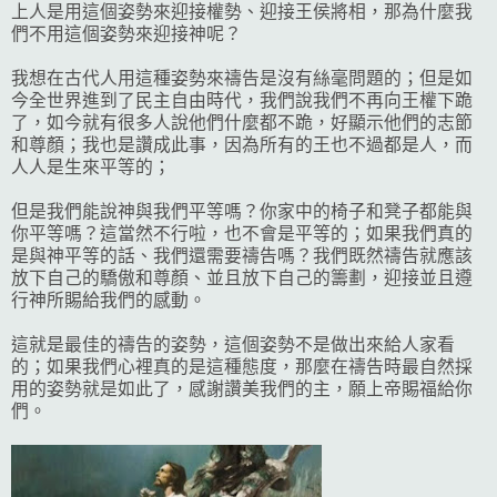
上人是用這個姿勢來迎接權勢、迎接王侯將相，那為什麼我
們不用這個姿勢來迎接神呢？
我想在古代人用這種姿勢來禱告是沒有絲毫問題的；但是如
今全世界進到了民主自由時代，我們說我們不再向王權下跪
了，如今就有很多人說他們什麼都不跪，好顯示他們的志節
和尊顏；我也是讚成此事，因為所有的王也不過都是人，而
人人是生來平等的；
但是我們能說神與我們平等嗎？你家中的椅子和凳子都能與
你平等嗎？這當然不行啦，也不會是平等的；如果我們真的
是與神平等的話、我們還需要禱告嗎？我們既然禱告就應該
放下自己的驕傲和尊顏、並且放下自己的籌劃，迎接並且遵
行神所賜給我們的感動。
這就是最佳的禱告的姿勢，這個姿勢不是做出來給人家看
的；如果我們心裡真的是這種態度，那麼在禱告時最自然採
用的姿勢就是如此了，感謝讚美我們的主，願上帝賜福給你
們。