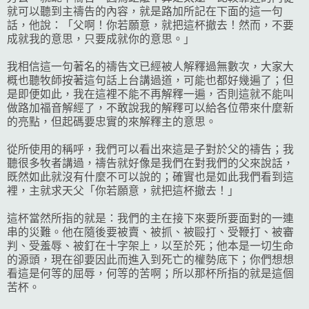
就可以聽到主禱告的內容，就是路加所記在下面的這一句
話，他說：「父啊！你若願意，就把這杯撤去！然而，不要
成就我的意思，只要成就你的意思。」
我相信這一句著名的禱告文已經被人解釋過無數次，大家大
概也聽牧師按著這句話上台講過道，可能也都好幾遍了；但
是即便如此，我在這裡不能不再解釋一遍，否則這就不能叫
做路加福音解經了，不敢說我的解釋可以給各位帶來什麼新
的亮點，但起碼要忠實的來解釋主的意思。
從所使用的稱呼，我們可以看出來這是子對於父的禱告；我
聽很多牧者講過，禱告就好像是我們在對我們的父來說話，
既然如此就沒有什麼不可以說的；確實也是如此我們看到這
裡，主就求天父「你若願意，就把這杯撤去！」
這杯當然所指的就是：我們的主在接下來要所要面對的一連
串的災難。他在隨後要被賣、被抓、被毆打、受鞭打、被審
判、受羞辱、被釘在十字架上，以至於死；他本是一切生命
的源頭，現在卻要因此而進入到死亡的權勢底下；你們想想
看這是何等的屈辱，何等的苦啊；所以那杯所指的就是這個
苦杯。