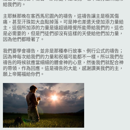
給我們的。
主耶穌那晚在客西馬尼園內的禱告，這禱告讓主是極其傷
痛，甚至汗珠如大血點掉落。可是神也差遣天使加添力量給
主，這個所加添的力量是遠超過睡覺所能帶給我們的。這也
是必需要的，但是門徒們卻沒有這樣的天使給他們加力量，
因為他們都睡著了。
我們要學會禱告，並非是那種奉行故事、例行公式的禱告；
因為神每次給我們的力量和祝福可能都不一樣。所以我們在
禱告的時候就應當細細的體會神的心意，然後我們就配合神
的帶領，作為回應。這是禱告的大能，感謝讚美我們的主，
願上帝賜福給你們。