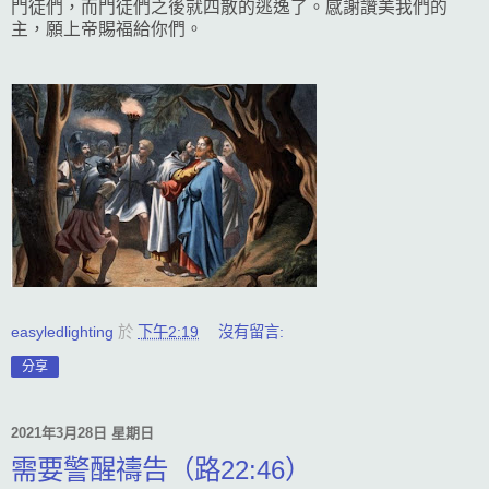
門徒們，而門徒們之後就四散的逃逸了。感謝讚美我們的
主，願上帝賜福給你們。
easyledlighting
於
下午2:19
沒有留言:
分享
2021年3月28日 星期日
需要警醒禱告（路22:46）