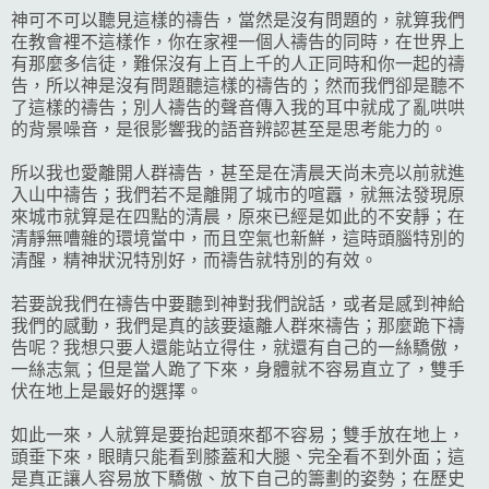
神可不可以聽見這樣的禱告，當然是沒有問題的，就算我們
在教會裡不這樣作，你在家裡一個人禱告的同時，在世界上
有那麼多信徒，難保沒有上百上千的人正同時和你一起的禱
告，所以神是沒有問題聽這樣的禱告的；然而我們卻是聽不
了這樣的禱告；別人禱告的聲音傳入我的耳中就成了亂哄哄
的背景噪音，是很影響我的語音辨認甚至是思考能力的。
所以我也愛離開人群禱告，甚至是在清晨天尚未亮以前就進
入山中禱告；我們若不是離開了城市的喧囂，就無法發現原
來城市就算是在四點的清晨，原來已經是如此的不安靜；在
清靜無嘈雜的環境當中，而且空氣也新鮮，這時頭腦特別的
清醒，精神狀況特別好，而禱告就特別的有效。
若要說我們在禱告中要聽到神對我們說話，或者是感到神給
我們的感動，我們是真的該要遠離人群來禱告；那麼跪下禱
告呢？我想只要人還能站立得住，就還有自己的一絲驕傲，
一絲志氣；但是當人跪了下來，身體就不容易直立了，雙手
伏在地上是最好的選擇。
如此一來，人就算是要抬起頭來都不容易；雙手放在地上，
頭垂下來，眼睛只能看到膝蓋和大腿、完全看不到外面；這
是真正讓人容易放下驕傲、放下自己的籌劃的姿勢；在歷史