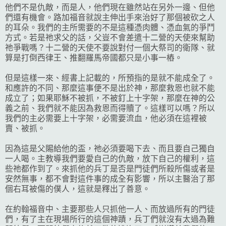
他們不是仇敵，而是人，他們現在雖然站在另外一邊、但他
們還有機會。路加福音就說主伸出手來治好了那個被砍之人
的耳朵。我們的主所需要的不是這種憑肉體、憑血氣的爭鬥
方式。若是祂求父的話，父豈不會差遣十二營的天使來幫助
祂爭戰嗎？十二營的天使不要說對付一個大祭司的衛隊、就
算是打倒西律王、推翻羅馬帝國都只是小事一樁。
但是這樣一來、經書上記載的，所預指的是就不能成全了。
和應許的不同、那麼這事便不是出於神，那麼救恩也就不能
成立了；如果耶穌不被抓，不被釘上十字架，那麼在神的公
義之前、我們就不能因為救恩而得贖了。這樣可以嗎？所以
我們的主必需要上十字架，必需要流血，他必須在這裡被
賣、被抓。
因為這是父賜給他的盃，祂必須要喝下去、而且要自己獨自
一人喝。主教導我們要愛自己的仇敵，放下自己的權利，這
些祂都作到了。來抓他的兵丁是否是門徒們所殺所傷或者是
安然無事，都不會對這件事的成全有影響，所以主醫治了那
個右耳被傷的僕人，這就是釋出了善意。
在約翰福音中、主要那些人只抓他一人、而放過所有的門徒
們，有了主在現場所行的這個神蹟，兵丁們就沒有太過為難