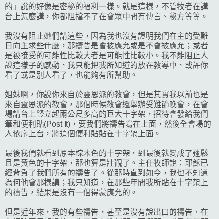
的」說的好像是密秘的福利一樣。就是這樣，不管牧者在講
台上怎麼講，你都阻擋不了在會眾中間有傳言、秘方等等。
我沒有阻止她們講這些，因為我也沒有證明我們在主的受難
日向主求些什麼，那禱告是會被應允或是不會被應允；或者
是被接受的可能性比較大者是可能性比較小。我不能阻止人
說這樣子的感動，我只能把我所知道的放在教導中，或許你
看了或是別人看了，也能夠有所幫助。
姐妹啊，你說你來自於靈恩派的教會，但是其實我以前也是
來自靈恩派的教會，那個時候教會還舉辦受難節晚會，在會
場講台上豎立起兩公尺多高的巨大十字架，招待會發給我們
筆和便利貼(Post It)，要我們將禱告寫在上面，然後全會場的
人依序上台，將這個便利貼貼在十字架上面。
最後我們就看到原本棕木色的十字架，到最後就變成了蓬鬆
且是黃色的十字架，那也算是壯觀了。主任牧師說：耶穌已
經背負了我們所有的禱告了。從那時直到如今，我也不知道
為何他會那樣講；我只知道，在那些年間我所貼在十字架上
的禱告，結果是沒有一個得蒙應允的。
但是近年來，我的有些禱告，甚至是沒有說出口的禱告，在