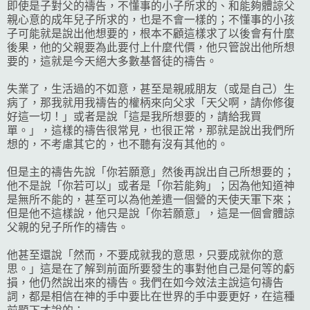
即使是子對父的禱告，不懂事的小子所求的、和能夠體諒父
親心意的成年兒子所求的，也是不會一樣的；不懂事的小孩
子可能就是說出他想要的，根本不顧這樣求了以後會有什麼
後果，他的父親要為此要付上什麼代價，他只管說出他所想
要的，這就是今天絕大多數基督徒的禱告。
失業了，生活過的不如意，甚至是親戚朋友（或是自己）生
病了，那我就用我禱告的權柄來向父求「天父啊，請你修復
好這一切！」或者是說「這是我所想要的，請給我買
單。」，這樣的禱告很常見，也很正常，那就是說出我們所
想的，不考慮其它的，也不聽有沒有其他的。
但是主的禱告先說「你若願意」然後再說出自己所想要的；
他不是說「你若可以」或者是「你若能夠」；因為他知道神
是無所不能的，甚至可以為他差遣一個營的天使天軍下來；
但是他不這樣說，他只是說「你若願意」，這是一個會體諒
父親的兒子所作的禱告。
他甚至還說「然而，不要成就我的意思，只要成就你的意
思。」這是在了解到前面所要發生的事對他自己是何等的虧
損，他仍然說出來的禱告。我們在如今效法主說這句禱告
詞，都是相信在神的手中要比在世界的手中要更好，在這種