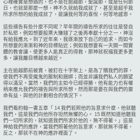
心裡確實是想過的，也不是在逾越節，聖誕節，或是任何節
日，也就是那麼一想，神不久就給我成就了，甚至是超乎我
所求所想的給我成就了，是讓我何等的喜悅，何等地感恩。
這些禱告有些什麼不同呢？早年間的禱告所求的往往是發自
於私慾，例如想要股票大賺錢了之後再奉獻十分之一，神沒
有給我應允。到了近年來，我逐漸放下自己的追求、而如今
所想要的漸漸和神的目標貼近；例如我想要有一天開一間實
體的教會讓、使更多人能真正的得救，那神就祝福我更多更
多，讓我離目標越來越近。
主在逾越節前被賣，被釘在十字架上，是為了贖我們的罪，
使我們不再受魔鬼的壓制和捆綁；而並非讓我們私人的願望
得以滿足。當然，我們的主如今已經得勝，他有能力也有權
柄來應允我們的禱告與所求所想，然而那是要在與我們的靈
命有益、與他的計劃相合的情況下。
我們看約翰一書五章「 14 我們若照他的旨意求什麼，他就聽
我們，這是我們向他所存坦然無懼的心。 15 既然知道他聽我
們一切所求的，就知道我們所求於他的，無不得著。」這是
神給我們的應許，當我們照著他的旨意求，那就無不得著，
反之，那就不在神的應許裡面了。