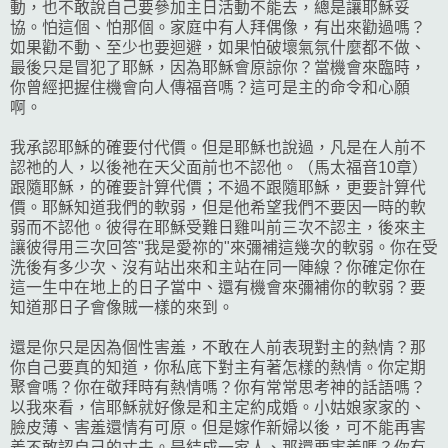
動，也不敢說自己要參加主日活動不能去，總是讓耶穌妥
協。怕這個、怕那個。家庭中有人拜偶像，有出來勸過嗎？
如果勸不動、至少也要迴避，如果怕破壞氣氛什麼都不做、
最後只是冒犯了耶穌，因為耶穌會原諒你？當機會來臨時，
你曾經把握住機會向人傳福音嗎？這可是主的命令和心願
啊。
我承認耶穌的確要付代價。但是耶穌也說過，凡是在人前不
認祂的人，以後祂在天父面前也不認他。（馬太福音10章）
跟隨耶穌，的確要計算代價；不過不跟隨耶穌，更要計算代
價。耶穌知道我們的軟弱，但是他希望我們不要因一時的軟
弱而不認他。彼得在耶穌受難日雞叫前三次不認主，後來主
讓彼得用三次回答"我是愛祢的"來彌補這幾次的軟弱。你在受
洗後有多少次、沒有站出來和主站在同一陣線？你確定你在
這一生中在地上的日子當中、還有機會來彌補你的軟弱？要
知道那日子會像賊一樣的來到。
還是你只是因為個性害羞，不敢在人前表現對主的熱情？那
你自己要真的知道，你私底下對主有著怎樣的熱情。你定期
聚會嗎？你在敬拜時有熱情嗎？你有常常思考神的話語嗎？
以我來看，信耶穌就好像是和主定約成婚。小姑娘家家的、
臉皮薄、害羞還情有可原。但是嫁作新婦以後，可不能再害
羞不敢認自己的丈夫。是結成一家人、那還要害羞嗎？你有