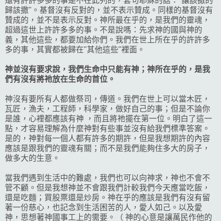
還有許許多多的事是不在此列的，套句耶穌的話："讓該撒的
歸該撒"。基督沒有反對的，並不表示贊成。同樣的基督沒有
贊成的，並不是表示反對。神所最在乎的，是我們的靈魂，
超過這世上許許多多的事。不是說嗎：先求神的國與神的
義，其他這些，都要加給你們。我們在世上所在乎的許許多
多的事，其實都被歸在"其他這些"裡面。
神並沒有要求說，我們生命中只能有神；神所在乎的，是我
們有沒有將祂放在生命的首位。
神沒有要所有人都做祭司，傳道。我們在世上可以當木匠，
瓦匠，漁夫，工程師，科學家，做好自己的事；但是不論你
是誰，心裡都應該有神 ，而且將祂擺在第一位。明白了這一
點，才容易理解為什麼神對有些事並沒有給我們標準答案。
是的，神對每一個人都有許多的期許，但是我想期許的內容
應該是跟我們的靈魂有關；而不是我們能夠住多大的房子，
做多大的生意。
當我們遇到生活中的難處，我們也可以向神求，神也不會不
管不顧。但是我想神並不會跟我們計較我們今天應當吃飯，
還是吃麵；買股票還是炒房。神在乎的應該是我們有沒有留
著一份慈心，也記念到生活困苦的人，愛人如己。以及愛
神，思想著神國事工上的需要。（ 神的心意是讓萬民作他的