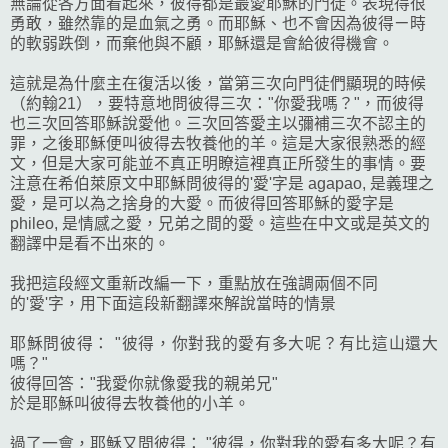
無論從各方面看起來，彼得都是最愛耶穌的門徒。表現得很
勇敢，雖然靠的是血氣之勇。而耶穌、也不會因為彼得ㄧ時
的軟弱跌倒，而棄他與不顧，耶穌還是會給彼得機會。
這就是為什麼主在復活以後，當第三次向門徒們顯現的時候
（約翰21），要特意地問彼得三次："你愛我嗎？"，而彼得
也三次回答耶穌說愛他。三次回答愛主以彌補三次不認主的
罪，之後耶穌便叫彼得去牧養他的羊。這是大家很熟悉的經
文，但是大家可能並不真正明瞭這裡真正所發生的事情。要
注意在希伯萊原文中耶穌問彼得的'愛'字是 agapao, 是義理之
愛，是可以為之捨身的大愛。而彼得回答耶穌的愛字是
phileo, 是情感之愛，兄弟之間的愛。這些在中文或是英文的
翻譯中是看不出來的。
我把這段經文重新改編一下，重點放在強調兩個不同
的'愛'字，用下面這段新翻譯來解說當時的情景
耶穌問彼得： "彼得，你對我的愛有多大呢？有比這山還大
嗎？"
彼得回答："我愛你就像愛我的親弟兄"
於是耶穌叫彼得去牧養他的小羊。
過了一會，耶穌又問彼得： "彼得，你對我的愛有多大呢？有