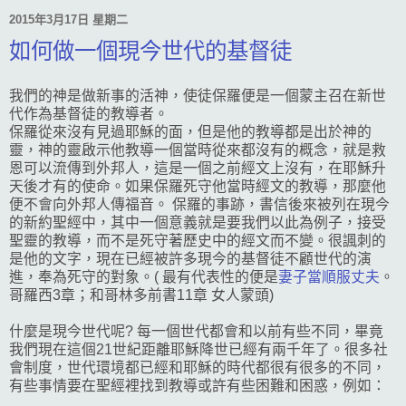
2015年3月17日 星期二
如何做一個現今世代的基督徒
我們的神是做新事的活神，使徒保羅便是一個蒙主召在新世
代作為基督徒的教導者。
保羅從來沒有見過耶穌的面，但是他的教導都是出於神的
靈，神的靈啟示他教導一個當時從來都沒有的概念，就是救
恩可以流傳到外邦人，這是一個之前經文上沒有，在耶穌升
天後才有的使命。如果保羅死守他當時經文的教導，那麼他
便不會向外邦人傳福音。
保羅的事跡，書信後來被列在現今
的新約聖經中，其中一個意義就是要我們以此為例子，接受
聖靈的教導，而不是死守著歷史中的經文而不變。很
諷刺的
是他的文字，現在已經被許多現今的基督徒不顧世代的演
進，奉為死守的對象。( 最有代表性的便是
妻子當順服丈夫
。
哥羅西3章；和哥林多前書11章 女人蒙頭)
什麼是現今世代呢? 每一個世代都會和以前有些不同，畢竟
我們現在這個21世紀距離耶穌降世已經有兩千年了。很多社
會制度，世代環境都已經和耶穌的時代都很有很多的不同，
有些事情要在聖經裡找到教導或許有些困難和困惑，例如：