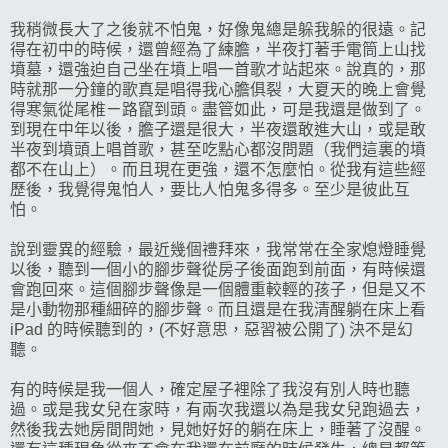
我稍微長大了之後就不怕鬼，好像鬼總是躲我躲的很遠。記
得在初中的時候，還曾經為了練膽，半夜打著手電筒上山找
墳墓，還強迫自己坐在墳上唱一首歌才站起來。說真的，那
時就那一分鐘的歌真是唱得我心膽俱裂，大夏天的晚上會覺
得寒氣從尾椎ㄧ路竄到頭。盡管如此，可是我還是做到了。
到現在中年以後，膽子還是很大，半夜還敢進大山，或是敢
半夜到墳頭上唱首歌，甚至吃點心都沒問題（我們這裏的墳
都不在山上）。而且現在更強，還不怎麼怕。從我有這些經
歷後，我覺得鬼怕人，要比人怕鬼多得多。至少是彼此互
怕。
說到靈異的經驗，最近幾個禮拜來，我常常在全家熄燈睡覺
以後，聽到一個小的腳步聲從房子後面跑到前面，有時候還
會跑回來。這個腳步聲像是一個體重較輕的孩子，但是又不
是小動物那種細碎的腳步聲。而且還是在我清醒躺在床上看
iPad 的時候聽到的，(不好意思，惡習被公開了) 決不是幻
聽。
有的時候是我一個人，確定屋子裡除了我沒有別人時也聽
過。或是我女兒在家時，有兩次我還以為是我女兒跑過去，
然後我去她房間問她，見她好好的躺在床上，睡著了沒醒。