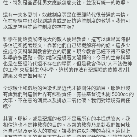
往，特別是基督徒男女應該怎麼交往，並沒有統一的教導。
還有一夫多妻制，奴隸制度等是在聖經時代很普遍的事情，
但在聖經中也沒找到譴責或是反抗這些制度的教導。我們可
以說是神容許這些制度的存在嗎?
科學在開始發展時最大的敵人便是教會，這可以說是當時很
多信徒死抱著經文，靠著他們自己認識解釋神的話。這多少
造成今天科學與教會對立的局面。現今教會已經不得不承認
科學許多觀點，例如地球是繞著太陽轉的。今日的生命科學
也是在聖經時代還不存在的學問，但是教會僅以"人不該做神
的工作"來反對生命科學，這樣的作法有聖經裡的依據嗎?其
結果又會是如何呢？
全球暖化和環境的污染也是近代才被關注的題目，耶穌也沒
有說我們對這個世界有那些責任，有些基督徒也開 5000cc 的
大車，不在意的消費以及排放二氧化碳。我們對環境有責任
嗎?
其實，耶穌，或是聖經的教導不是爲所有的事提供答案，我
相信這也不是神教導的目的。基督的教導乃是對我們如何煉
淨自己以及更多人的靈魂，讓我們得以討神的喜悅。這世上