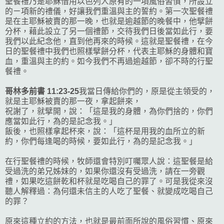
聖餐禮乃是耶穌借用以色列人原有的一項風俗習慣，所設立
的ㄧ項新的禮儀，好讓我們重溫與主的誓約。第一次聖餐禮
是在主耶穌被賣的那一晚，也就是
逾越節的晚餐中，他擘餅
分杯，藉此設立了另一個禮節，交待我們日後當如此行，要
我們
以此紀念他，直到他再來的時候。這
就是聖餐禮，
在今
日的聖餐禮中我們也照樣擘餅分杯，代表主耶穌的身體和寶
血，重溫與主的約。如今我們不再過
逾越節，卻不時的行聖
餐禮。
哥林多前書
11
:
23-25
我當日傳給你們的，原是從主領受的，
就是主耶穌被賣的那一夜，拿起餅來，
祝謝了，就擘開，說：「這是我的身體，為你們捨的，你們
應當如此行，為的是記念我。」
飯後，也照樣拿起杯來，說：「這杯是用我的血所立的新
約，你們每逢喝的時候，要如此行，為的是記念我。」
在行聖餐禮的時候，牧師還會特別叮囑眾人說：這聖餐是給
受過洗的弟兄姊妹的，如果你還沒有受過洗，請在一旁觀
禮，如果吃這餅乾和杯就是吃喝自己的罪了。可是我從來沒
聽人解釋過：為何還未信主的人吃了聖餐、就變成吃喝自己
的罪？
原來這種立約的方法，也就是最前面所說的風俗習慣、原來