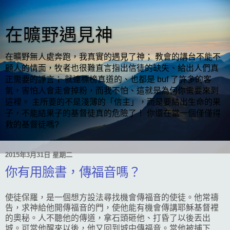
在曠野遇見神
在曠野無人處奔跑，我真實的遇見了神； 教會的講台不能不
顧人的情面，牧者也很難直言指出信徒的缺失、給出人們真
正需要的諍言； 就連標榜真道的、也都是 buf 了許多的客
氣，害怕人會走會掉粉，而我不怕、這就是為何你需要來到
這裡。 主所要的不是淺薄的「信主」，而是要結出生命的果
子，不能結果子的基督徒真的危險了！ 你還在當一個僅僅得
救的基督徒嗎?
2015年3月31日 星期二
你有用臉書，傳福音嗎？
使徒保羅，是一個想方設法尋找機會傳福音的使徒。他常禱
告，求神給他開傳福音的門，使他能有機會傳講耶穌基督裡
的奧秘。人不聽他的傳道，拿石頭砸他、打昏了以後丟出
城。可當他醒來以後，他又回到城中傳福音。當他被捕下