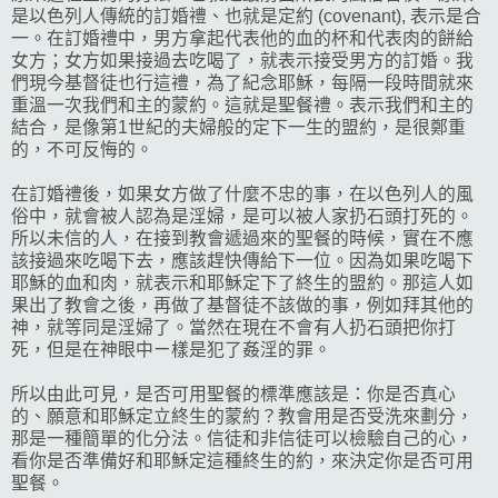
是以色列人傳統的訂婚禮、也就是定約 (covenant), 表示是合
一。在訂婚禮中，男方拿起代表他的血的杯和代表肉的餅給
女方；女方如果接過去吃喝了，就表示接受男方的訂婚。我
們現今基督徒也行這禮，為了紀念耶穌，
每隔一段時間就來
重溫一次我們和主的蒙約。這就是聖餐禮。表示我們和主的
結合，是像第1世紀的夫婦般的定下一生的盟約，是很鄭重
的，不可反悔的。
在訂婚禮後，如果女方做了什麼不忠的事，在以色列人的風
俗中，就會被人認為是淫婦，是可以被人家扔石頭打死的。
所以未信的人，在接到教會遞過來的聖餐的時候，實在不應
該接過來吃喝下去，應該趕快傳給下一位。因為如果吃喝下
耶穌的血和肉，就表示和耶穌定下了終生的盟約。那這人如
果出了教會之後，再做了基督徒不該做的事，例如拜其他的
神，就等同是淫婦了。當然在現在不會有人扔石頭把你打
死，但是在神眼中ㄧ樣是犯了姦淫的罪。
所以由此可見，是否可用聖餐的標準應該是：你是否真心
的、願意和耶穌定立終生的蒙約？教會用是否受洗來劃分，
那是一種簡單的化分法。信徒和非信徒可以檢驗自己的心，
看你是否準備好和耶穌定這種終生的約，來決定你是否可用
聖餐。