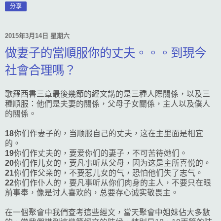
分享
2015年3月14日 星期六
做妻子的當順服你的丈夫。。。到現今
社會合理嗎？
歌羅西書三章最後幾節的經文講的是三種人際關係，以及三
種順服：他們是夫妻的關係，父母子女關係，主人以及僕人
的關係。
18
你们作妻子的，当顺服自己的丈夫，这在主里面是相宜
的。
19
你们作丈夫的，要爱你们的妻子，不可苦待她们。
20
你们作儿女的，要凡事听从父母，因为这是主所喜悦的。
21
你们作父亲的，不要惹儿女的气，恐怕他们失了志气。
22
你们作仆人的，要凡事听从你们肉身的主人，不要只在眼
前事奉，像是讨人喜欢的，总要存心诚实敬畏主。
在一個聚會中我們查考這些經文，當天聚會中姐妹佔大多數