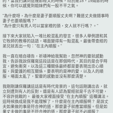
的，當我們講到這幾節經文的時候，特別是18，19兩節的時
候，你可以感覺到姐妹們有一股不平之氣。
"為什麼呀，為什麼是妻子要順服丈夫啊？難道丈夫做錯事時
妻子也要順服嗎？"
"為什麼只有男人可以當家裡的頭，女人就不行嗎？。"
接下來大家就陷入一堆比較混亂的發言，很多人舉例證和其
它牧師的教導的話語，場面變得有一點混亂。最後帶查經的
弟兄就丟出一句："在主內順服。"
我一直在暗自禱告，祈禱神給我幫助，忽然神的靈就感動
我，告訴我說保羅寫這段話是在那個時代，其目的是合乎時
宜，避免衝突，以及這三種關係最終都是要表現出忠心順
服，與愛護的相互關係。要表明的是神的愛，以及人的順
服。場面太亂了，聖靈的感動並沒有那麼清楚。
我剛剛講保羅講這話是有時代背景的，這句話剛講出去，就
立刻遭到有人的反對。還是有人認為聖經就是千古不可變，
不容許挑戰的。 最後大家裡面接受 "在主內順服" 這種講法。
這時候換成是我不能理解了，什麼是在主內順服啊？ 是說丈
夫如果做的事是符合神的道，那麼妻子就應當順服。但是如
果丈夫做的事是不符合神的道，那麼妻子就不必順服？