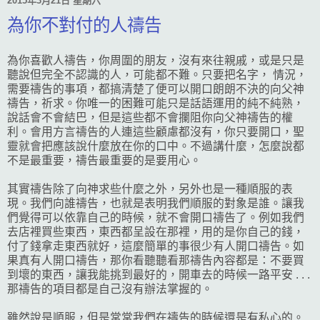
2015年3月21日 星期六
為你不對付的人禱告
為你喜歡人禱告，你周圍的朋友，沒有來往親戚，或是只是
聽說但完全不認識的人，可能都不難。只要把名字， 情況，
需要禱告的事項，都搞清楚了便可以開口朗朗不決的向父神
禱告，祈求。你唯一的困難可能只是話語運用的純不純熟，
說話會不會結巴，但是這些都不會攔阻你向父神禱告的權
利。會用方言禱告的人連這些顧慮都沒有，你只要開口，聖
靈就會把應該說什麼放在你的口中。不過講什麼，怎麼說都
不是最重要，禱告最重要的是要用心。
其實禱告除了向神求些什麼之外，另外也是一種順服的表
現。我們向誰禱告，也就是表明我們順服的對象是誰。讓我
們覺得可以依靠自己的時候，就不會開口禱告了。例如我們
去店裡買些東西，東西都呈設在那裡，用的是你自己的錢，
付了錢拿走東西就好，這麼簡單的事很少有人開口禱告。如
果真有人開口禱告，那你看聽聽看那禱告內容都是：不要買
到壞的東西，讓我能挑到最好的，開車去的時候一路平安 . . .
那禱告的項目都是自己沒有辦法掌握的。
雖然說是順服，但是常常我們在禱告的時候還是有私心的。