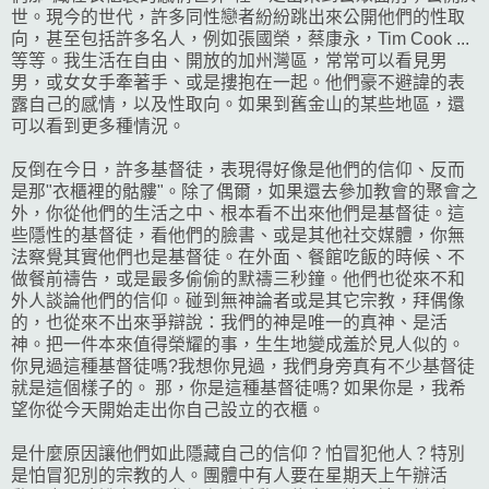
世。現今的世代，許多同性戀者紛紛跳出來公開他們的性取
向，甚至包括許多名人，例如張國榮，蔡康永，Tim Cook ...
等等。我生活在自由、開放的加州灣區，常常可以看見男
男，或女女手牽著手、或是摟抱在一起。他們豪不避諱的表
露自己的感情，以及性取向。如果到舊金山的某些地區，還
可以看到更多種情況。
反倒在今日，許多基督徒，表現得好像是他們的信仰、反而
是那"
衣櫃裡的骷髏"。除了偶爾，如果還去參加教會的聚會之
外，你從他們的生活之中、根本看不出來他們是基督徒。這
些隱性的基督徒，看他們的臉書、或是其他社交媒體，你無
法察覺其實他們也是基督徒。在外面、餐館吃飯的時候、不
做餐前禱告，或是最多偷偷的默禱三秒鐘。他們也從來不和
外人談論他們的信仰。碰到無神論者或是其它宗教，拜偶像
的，也從來不出來爭辯說：我們的神是唯一的真神、是活
神。把一件本來值得榮耀的事，生生地變成羞於見人似的。
你見過這種基督徒嗎?我想你見過，我們身旁真有不少基督徒
就是這個樣子的。 那，你是這種基督徒嗎? 如果你是，我希
望你從今天開始走出你自己設立的衣櫃。
是什麼原因讓他們如此隱藏自己的信仰？怕冒犯他人？特別
是怕冒犯別的宗教的人。團體中有人要在星期天上午辦活