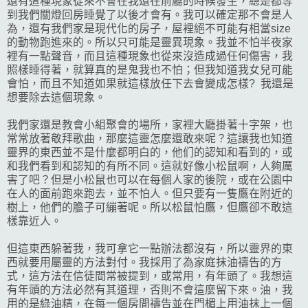
還有這種現象從來不會在我還在前廳的時候發生，總是都等
到我們關燈回房睡覺了以後才會有。我可以確定那不會是人
為，還有我們家是現代化的房子，屋裡絕不可能有相當size
的動物跑進來的。所以只可能是靈異現象。我並不怕半夜家
裡有一點聲音，而且這種現象也從來沒造成過任何傷害，我
照樣睡得著，就算真的是鬼我也不怕；但我知道我女兒可能
會怕，而且不知道如果就這樣放任下去會變成怎樣? 我還是
想要除去這個現象。
我們家還是教會小組聚會的場所，家裡大廳掛著十字架，也
常常放著敬拜歌曲，那麼這靈怎麼還敢來呢？這讓我也知道
靈界的東西並不是什麼都明白的，他们的認知和看到的，或
和我們看到和認知的有所不同。這就好像小松鼠啊，人夠厲
害了吧？但是小松鼠也可以在每個人家的後院，或在公園中
在人的面前跑來跑去，並不怕人。但只要有一隻鷹在附近的
樹上，他們的膽子可繃著呢。所以松鼠怕鷹，但鷹卻不敢這
樣靠近人。
但這東西躲著我，我可拿它一點辦法都沒有，所以靈界的東
西就要用屬靈的方法對付。我採用了為家庭抹油禱告的方
式，這方法在信徒間常被提到，或常用，有年頭了。我想這
有年頭的方法必然有其道理，否則不會這麼留下來。油，我
用的是綠油精，在每一個房間禱告並在門楣上用油抹上一個