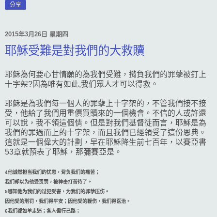
分享
2015年3月26日 星期四
耶穌受難是對我們的大救贖
耶穌為何要心甘情願的為我們受難，揹負我們的罪孽被釘上
十字架?因為唯有如此,我们眾人才可以得救。
耶穌是為我們每一個人的罪孽上十字架的，不管我們接不接
受，他給了我們用重價買贖來的一個機會。不信的人或許還
可以說，我不領這個情。但是對我們基督徒而言，耶穌是為
我們的罪過而上的十字架，而且我們已經領受了這份恩典。
這就是一個偉大的計劃，早在耶穌降生前七百年，以賽亞書
53章就預表了耶穌，那彌賽亞是。
4他诚然担当我们的忧患，背负我们的痛苦；
我们却以为他受责罚，被神击打苦待了。
5
哪知他为我们的过犯受害，为我们的罪孽压伤。
因他受的刑罚，我们得平安；因他受的鞭伤，我们得医治。
6
我们都如羊走迷；各人偏行己路；