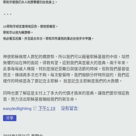
耶和华使我们众人的罪孽都归在他身上。
。。。
10
耶和华却定意将他压伤，使他受痛苦。
耶和华以他为赎罪祭。
他必看见后裔，并且延长年日。
耶和华所喜悦的事必在他手中亨通。
神使耶穌做眾人罪犯的贖罪祭，所以我們可以藉著耶穌基督的中保，坦然
無懼的站在神的面前，得救有望。這對我們真是最大的恩典。兩千年來，
此事每每被人傳揚，特別是接近受難日與復活節的時候。但對我們基督徒
而言，傳頌再多次也不夠。每次聖餐時，我們撥餅分杯時所說的，我們這
樣作的時候是為了要記念主耶穌。 就是記念
主耶穌是我們的大救贖。
同時也要了解這是主付上了多大的代價才換來的恩典。讓我們要珍惜這救
恩，努力活出耶穌基督賜給我們的新生命。
easyledlighting
於
下午1:19
沒有留言:
分享