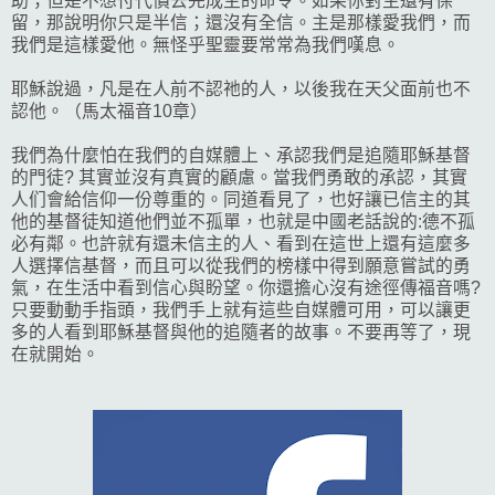
助；但是不想付代價去完成主的命令。如果你對主還有保
留，那說明你只是半信；還沒有全信。主是那樣愛我們，而
我們是這樣愛他。無怪乎聖靈要常常為我們嘆息。
耶穌說過，凡是在人前不認祂的人，以後我在天父面前也不
認他。（馬太福音10章）
我們為什麼怕在我們的自媒體上、承認我們是追隨耶穌基督
的門徒? 其實並沒有真實的顧慮。當我們勇敢的承認，其實
人们會給信仰一份尊重的。同道看見了，
也好讓
已信主的其
他的基督徒知道他們並不孤單，也就是中國老話說的:德不孤
必有鄰。也許就有還未信主的人、看到在這世上還有這麼多
人選擇信基督，而且可以從我們的榜樣中得到願意嘗試的勇
氣，在生活中看到信心與盼望。你還擔心沒有途徑傳福音嗎?
只要動動手指頭，我們手上就有這些自媒體可用，可以讓更
多的人看到耶穌基督與他的追隨者的故事。不要再等了，現
在就開始。