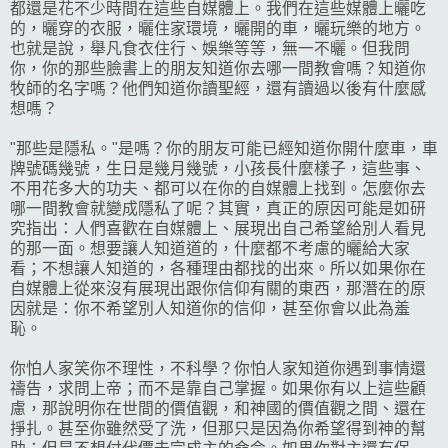
都還是花不少時間在這些自媒體上。我們在這些媒體上曬吃
的，曬穿的衣服，曬住家環境，曬開的車，曬玩樂的地方。
也就是說，舉凡食衣住行、娛樂等等，無一不曬。但我問
你，你的那些臉書上的朋友知道你去哪一間教會嗎？知道你
牧師的名字嗎？他們知道你讀聖經，還有讀過以後有什麼感
想嗎？
"那些是隱私。"是嗎？你的朋友可能已經知道你開什麼車，車
牌號碼幾號，生日是幾月幾號，小孩長什麼樣子，這些事、
不用花多大的功夫、都可以在你的自媒體上找到。怎麼你去
哪一間教會就變成隱私了呢？其實，真正的原因可能是如研
究指出：人們喜歡在自媒體上、展現出自己希望給別人看見
的那一面。想要讓人知道道的，什麼都不考慮的曬給大家
看；不想讓人知道的，各種理由都找的出來。所以如果你在
自媒體上從來沒有展現出跟你信仰有關的東西，那潛在的原
因就是：你不希望別人知道你的信仰，甚至你會以此為羞
恥。
你怕人家笑你不理性，不科學？你怕人家知道你遇到事情還
禱告，求問上帝；而不是靠自己掌握。如果你有以上這些顧
慮，那說明你在世間的價值觀，和神國的價值觀之間、還在
掙扎。甚至你雖然受了洗，但那只是因為你希望得到神的幫