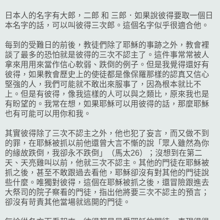
日本人的名字有大郎，二郎 和 三郎．如果說彼得要取一個日
本名字的話，可以叫彼得三次郎。這個名字似乎很適合他。
每到的受難日的前後，教徒們除了耶穌的事跡之外，教會裡
談了最多的恐怕就是彼得的三次不認主了。這件事常常被人
拿來用用來當作信心軟弱、跌倒的例子。但是我覺得還好有
彼得，如果教會歷史上的使徒都是像保羅那樣的認真又信心
堅強的人，我們可能就不敢出來服事了，因為根本就比不
上。但是有彼得，像我這樣的人可以與之類比，原來我也是
有盼望的。我常在想，如果耶穌可以用彼得的話，那麼耶穌
也有可能可以用你和我。
其實彼得除了三次不認主之外，他也犯了妄言，而又做不到
的罪，在耶穌被抓以前他還曾大言不慚的說「
眾人雖然為你
的緣故跌倒，我卻永不跌倒」（馬太26）；沒想到在第二
天、天亮雞叫以前，他就三次不認主。其他的門徒在耶穌被
抓之後，甚至不敢跟過去看他，耶穌卻沒有對其他的門徒說
些什麼。唯獨對彼得，這個在耶穌被抓之後，還冒險跟進去
大祭司的院子察看的門徒，指出他將要三次不認主的預言；
卻沒有苛責其他當場就逃開的門徒。