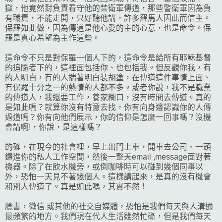
獄，他竟然對負責看守他的禁衛軍傳道，那些警衛軍因為負
有職責，不能走開，只好聽他講，許多羅馬人因此而信主。
保羅如此做，因為傳道是他心愛的主的心意，也是命令。保
羅是真心希望為主作這些。
這命令不只是對保羅一個人下的，這命令是給所有耶穌基督
的追隨者下的，這裡面包括你、也包括我。但反觀你我，有
的人明白，有的人揣著明白裝胡塗，在傳道這件事情上面、
有保羅十分之一的熱情的人都不多。或者你說，我不是職業
的傳道人，我還要工作，養家糊口，沒有時間去傳道。真的
是如此嗎？就算你沒有特意去找，你有向身邊認識你的人傳
過道嗎？你有向他們展示，你的信仰是怎麼一回事嗎？沒機
會講啊!，你說，是這樣嗎？
的確，在現今的社會裡，早上出門上車，開車去公司、一頭
鑽進你的私人工作空間，然後一整天email ,message面對著
機器。除了在飲水機旁，或倒咖啡時可以碰到幾個同事以
外，恐怕一天見不著幾個人。這樣講起來，是真的沒有機會
和別人傳道了。真是如此嗎，其實不然！
臉書，微信 或其他的社交自媒體，恐怕是我們每天與人溝通
最頻繁的地方。我們現在代人生活雖然忙碌，但是我們每天