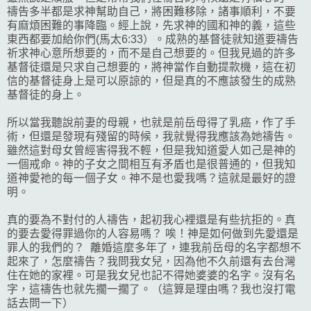
禱告多半都是求神幫助自己，將困難移除，諸事順利，不要
有麻煩困難的事降臨。經上說，先求神的國和神的義，這些
東西都要加給你們(馬太6:33）。成熟的基督徒就知道要禱告
祈求神心意所想要的，而不是自己想要的。但我見過的許多
基督徒還是只求自己想要的，將神當作自動提款機，這在初
信的基督徒身上是可以原諒的，但是真的不應該發生的成熟
基督徒的身上。
所以當我聽說前妻的母親，也就是前岳母得了乳癌，作了手
術，但還是發現有殘留的時候，我就覺得我應該為她禱告。
雖然這對母女曾經害得我不輕，但是我知道愛人如己是神的
一個戒命。神的子女之間相互有矛盾也是很普通的，但我知
道神愛祂的每一個子女。神不是也愛我嗎？這就是最好的證
明。
真的要為不對付的人禱告，起初我心裡還是有些抗拒的。真
的要去愛得罪過你的人容易嗎？ 唉！神是如何做到先愛還是
罪人的我們的？ 離婚這麼多年了，連我前岳母的名字都想不
起來了，怎麼禱告？我問我女兒，因為他不久前還有去台灣
住在她的家裡。可是我女兒也記不得她婆婆的名字。沒有名
字，這禱告也就先擱一擱了。（這算是理由嗎？我也沒打電
話去問一下）