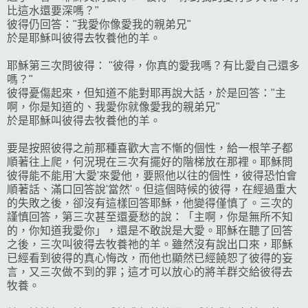
比這水還要深嗎？"
彼得仍回答："我愛你像愛我的親弟兄"
於是耶穌叫彼得去牧養他的羊。
耶穌第三次問彼得： "彼得，你真的愛我嗎？有比愛自己還多
嗎？"
彼得憂傷起來，但知道不能對耶再說大話，於是回答："主
啊，你是知道的、我愛你就像愛我的親弟兄"
於是耶穌叫彼得去牧養他的羊。
要是按照彼得之前那種喜歡大言不慚的個性，給一根竿子都
順著往上爬，何況現在三次有擺好的階梯放在那裡。耶穌問
彼得能不能用'大愛'來愛他，要照他以往的個性，彼得恐怕會
順著話、滿口回答說'當然'。但這個時候的彼得，在經過重大
的失敗之後，卻沒有這樣回答耶穌，他變得僅慎了。三次的
謹慎回答，第三次甚至還憂愁的說：「主啊，你是無所不知
的，你知道我愛你」，還是不敢說是大愛。耶穌在聽了回答
之後，三次叫彼得去牧養祂的羊。雖然沒有說出口來，耶穌
已經看到彼得的真心悔改，而他也顯然已經饒恕了彼得的妄
言，又三次做不到的罪；這才可以放心的將羊群交給彼得去
牧養。