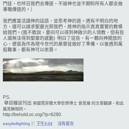
門徒，也呼召我們去傳道，不過神也並不期盼所有人都去做
專職傳道的。）
我們應當活讀神的話語，並思考神的道。遇有不明白的地
方，還可以請求聖靈光照我們，將神的指示真真實實的教導
給我們。(我不敢說，要向可以得到神啟示的人領教，但有些
人還無法得到聖靈的感動) 明白了這些，有一顆向神開放的
心，便是為作為現今世代的基督徒做好了準備。以後遇到萬
般難事，都有神可以依靠。
PS.
舉目雜誌刊出
英國雪菲爾大學哲學博士
曾思瀚 的文章翻譯，和此
篇見解相同。
http://behold.oc.org/?p=6280
easyledlighting
於
下午3:04
沒有留言: