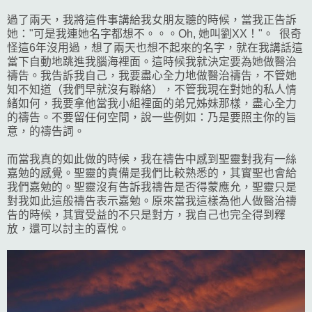
過了兩天，我將這件事講給我女朋友聽的時候，當我正告訴
她："可是我連她名字都想不。。。Oh, 她叫劉XX！"。 很奇
怪這6年沒用過，想了兩天也想不起來的名字，就在我講話這
當下自動地跳進我腦海裡面。這時候我就決定要為她做醫治
禱告。我告訴我自己，我要盡心全力地做醫治禱告，不管她
知不知道（我們早就沒有聯絡），不管我現在對她的私人情
緒如何，我要拿他當我小組裡面的弟兄姊妹那樣，盡心全力
的禱告。不要留任何空間，說一些例如：乃是要照主你的旨
意，的禱告詞。
而當我真的如此做的時候，我在禱告中感到聖靈對我有一絲
嘉勉的感覺。聖靈的責備是我們比較熟悉的，其實聖也會給
我們嘉勉的。
聖靈沒有告訴我禱告是否得蒙應允，聖靈只是
對我如此這般禱告表示嘉勉。原來當我這樣為他人做醫治禱
告的時候，其實受益的不只是對方，我自己也完全得到釋
放，還可以討主的喜悅。