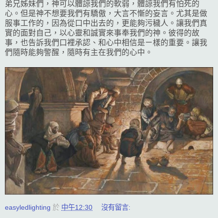
弟兄姊妹們，神可以體諒我們的軟弱，體諒我們有怕死的
心。但是神不想要我們有驕傲，大言不慚的妄言。尤其是做
服事工作的，因為從口中出去的，更能夠污穢人。讓我們真
實的面對自己，以心靈和誠實來事奉我們的神。彼得的故
事，也告訴我們口裡承認、和心中相信是ㄧ樣的重要。讓我
們隨時能夠警醒，隨時有主在我們的心中。
easyledlighting
於
中午12:30
沒有留言: