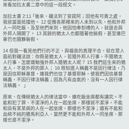
來看加拉太書二章中的這一段經文。
加拉太書 2:11 ｢後來，磯法到了安提阿；因他有可責之處，
我就當面抵擋他。 12 從雅各那裡來的人未到以先，他和外邦
人一同吃飯，及至他們來到，他因怕奉割禮的人，就退去與
外邦人隔開了。 13 其餘的猶太人也都隨著他裝假，甚至連巴
拿巴也隨夥裝假。
14 但我一看見他們行的不正，與福音的真理不合，就在眾人
面前對磯法說：你既是猶太人，若隨外邦人行事，不隨猶太
人行事，怎麼還勉強外邦人隨猶太人呢？ 15 我們這生來的猶
太人，不是外邦的罪人； 16 既知道人稱義不是因行律法，乃
是因信耶穌基督，連我們也信了基督耶穌，使我們因信基督
稱義，不因行律法稱義；因為凡有血氣的，沒有一人因行律
法稱義。 ｣
原來、在傳統猶太人的律法當中、連吃飯坐席都有講究。不
能和犯了罪、不潔淨的人在一起坐席，那樣就不潔淨，不能
和染有某某病的人在一起坐席，那樣也不潔淨；還有不能和
血統不純的撒馬利亞人、當然更不能和外邦人一同坐席、那
樣也是不潔淨。