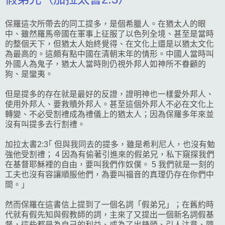
保羅這次所帶去的同工提多，是個希臘人。在猶太人的眼
中、雖然羅馬帝國在軍事上征服了以色列全境、甚至是當時
的整個天下，但猶太人始終覺得、在文化上還是以猶太文化
為最高的。這頗有點中國在清朝末年的情形。中國人當時叫
外國人為鬼子，猶太人當時則仍視外邦人如神所不眷顧的
狗、是蠻夷。
但是提多的存在就是最好的反證，證明神也一樣愛外邦人、
使用外邦人、要救贖外邦人。甚至這個外邦人不必在文化上
轉變、不必受割禮成為禮儀上的猶太人；因為保羅多年來並
沒有叫提多去行割禮。
加拉太書2:3｢ 但與我同去的提多，雖是希利尼人，也沒有勉
強他受割禮； 4 因為有偷著引進來的假弟兄，私下窺探我們
在基督耶穌裡的自由，要叫我們作奴僕。 5 我們就是一刻的
工夫也沒有容讓順服他們，為要叫福音的真理仍存在你們中
間。｣
然而保羅在這書信上提到了一個名詞「假弟兄」；在舊約時
代就有假先知與假教師的詞，主來了又提出一個新名詞假基
督，這些都是為自己的利益、或為了出鋒頭、引人注意、隨