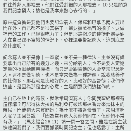
們往外邦人那裡去，他們往受割禮的人那裡去。 10 只是願意
我們記念窮人；這也是我本來熱心去行的。 ｣
原來這負擔是要他們也要記念窮人。保羅和巴拿巴兩人要出
門在外、自己都不是很富裕了，還要擔著福音的擔子、要做
福音的工作，已經很吃力了；但是耶路撒冷的使徒們還要倆
人在自己都不富裕的情況下、心裡還要掛記窮人、這到底是
為什麼呢？
記念窮人並不是像十一奉獻、並不是一種律法、主並沒有說
要拿出自己所有的幾分之幾、來分給窮人；也不是要人定期
定量的捐獻給慈善機構，而只是要跟隨他的人要常常記念窮
人。這不是做功德、也不是拿來做為一種誇耀，說我慈善作
的比你多、那我就是比較好的人、比較好的基督徒；我們作
這些、是因為那是主的心意、主是願意我們這樣作的。
主自己在地上的時候、就常常周濟窮人；你問我聖經那裡有
這樣講？可記得抹大拉的馬利亞打破珍那達香膏來膏抹主的
時候、門徒猶大來質問她：為什麼不將香膏賣了、來周濟窮
人呢？主回答說：「因為常有窮人與你們同在、但你們不常
有我。」（馬太福音26:11）這一問一答之間，雖是在說主就
快離開我們了、我們要抓緊時間記念主；但也透露了：主所