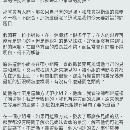
派的任務去事奉，那就是忠心事奉的前提。
那就會有人問、那如果自己有的恩賜，和教會說指派的職務
不一樣、不配合，那怎麼辦呢？這就是我們今天要討論的問
題目。
假如有一位小組長，在一個職務上很多年了；在人的眼裡可
能算是忠心的。但是他組裡的弟兄姊妹，好像並沒有得到很
好的照顧，在靈命方面的成長並不夠，而且常會有問題不能
明白，得不到解答。
原來這個小組長在帶小組時，喜歡抓著麥克風講他自己的見
證和感動，又喜歡找別人起來講見證，將小組的時間多數都
花在這個上面了。時間扣的很緊，都沒有機會問問弟兄姊妹
最近的近況啊怎麼樣啊，有沒有什麼疑問之類的？
問他為什麼用這種方式帶小組？、他說：我看牧師都是這樣
子講道啊！我是學牧師的，我也有這方面的恩賜。原來他是
在發展他的恩賜； 那麼如果弟兄姐妹有疑問了要怎麼辦？
在一個小組裡、如果用這種方式、發表了那麼多見證的話、
那就都沒有時間了解弟兄姐妹靈命的景況，解答他們可能有
的疑惑了，不是嗎，難道要每一個人個別的去凡事仰望神