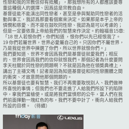
性戀和我的宗教信仰有抵觸」，那我想所有的人都應該要尊
重這種個人的選擇、因爲這是宗教自由。
基督徒能不能演出同性戀者，甚至是參與幫助同性戀者的活
動與事工，我認爲那要看個案來決定。如果那是本乎上帝的
憐憫和慈愛、而不是在鼓吹同性戀、我認為是可以考慮的；
但是一定要依靠上帝給我們的智慧來作決定。約翰福音15章:
「18 世人若恨你們，你們知道 ，恨你們以先已經恨我了。
19 你們若屬世界，世界必愛屬自己的。只因你們不屬世界，
乃是我從世界中揀選了你們，所以世界就恨你們。」
我們要知道、世界不會因爲我們是基督徒就愛我們；相反
的、世界會因爲我們的信仰就恨我們。那個記者為什麼要問
李天柱關於同性戀的問題啊？不就是因為他在領奬典禮上，
講出了主禱文嗎！記者是因為知道基督徒和同性戀團體之間
的衝突、才故意問他那個問題的。
所以基督徒也要有智慧、我们不再需要取悦别人、我們做神
所喜悦的事情；但我們也不要走進了人給我們所設下的陷阱
中，拿我們當槍使。或是將我們當憤怒的公牛，當人們在我
們前面揮動一塊紅色的布，我們不要中計了，衝向人給我們
所設的目標。 （待續）