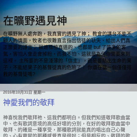
在曠野遇見神
在曠野無人處奔跑，我真實的遇見了神； 教會的講台不能不
顧人的情面，牧者也很難直言指出信徒的缺失、給出人們真
正需要的諍言； 就連標榜真道的、也都是 buf 了許多的客
氣，害怕人會走會掉粉，而我不怕、這就是為何你需要來到
這裡。 主所要的不是淺薄的「信主」，而是要結出生命的果
子，不能結果子的基督徒真的危險了！ 你還在當一個僅僅得
救的基督徒嗎?
2016年10月31日 星期一
神愛我們的敬拜
神喜悅我們敬拜祂、這我們都明白。但我們知道敬拜歌曲當
中、也有歌詞意境的高低好壞的分別，在好的敬拜歌曲當中
敬拜、的確是一種享受，那種歌詞就能真的唱出自己心聲
的、心有靈犀的那種感覺真是很好；但是相反的、敬拜的歌