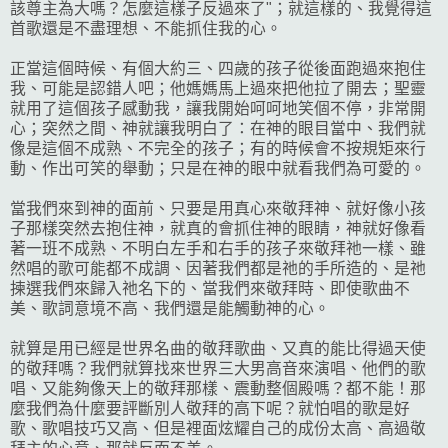
該尊主為大嗎？怎麼這樣子反過來了"；就這樣的、我覺得這
首歌還是不盡理想、不能抓住我的心。
正當這個時候、有個大約三、四歲的孩子從後面跑過來抱住
我、可能是認錯人吧；他媽媽馬上過來把他拉了開去；聖靈
就用了這個孩子感動我，讓我開始呵呵地笑個不停，非常開
心；突然之間、神就讓我明白了：在神的眼目當中、我們就
像是這個不成熟、不完全的孩子；有的時候會不按規矩來行
動、作出可笑的舉動；只是在神的眼中就看我們為可愛的。
當我們來到神的面前、只要是用真心來敬拜神、就好像小孩
子那樣突然去抱住神，就真的會抓住神的眼睛，神就好像看
著一班不成熟、不明白左手和右手的孩子來敬拜祂一樣、雖
然唱的歌可能都不成調、因著我們都是祂的手所造的、是祂
揀選我們來歸入祂名下的、當我們來敬拜時、即使歌曲不
美、歌詞意境不高、我們還是能觸動神的心。
就算是用已經是世界名曲的敬拜歌曲、又真的能比得過天使
的敬拜嗎？我們就算找來世界三大男高音來演唱、他們的歌
唱、又能夠像天上的敬拜那樣、震動整個殿嗎？都不能！那
麼我們為什麼要評斷別人敬拜的高下呢？就怕唱的歌是好
歌、歌唱技巧又高、但是裡面炫耀自己的成份太高、高過敬