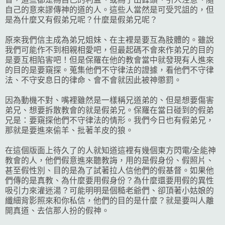
自己的意來謬傳神的道的人。這些人當然是可受咒詛的，但
是為什麼又有假弟兄呢？什麼是假弟兄呢？
原來我們信主成為弟兄姐妹、在主裡是要互為肢體的。雖說
我們可能作不到相親相愛吧，但最起碼不會來作弟兄的目的
是要互相陷害吧！但是保羅在他的教會當中就發現有人進來
的目的是要窺探。蒐集他們不守律法的證據，看他們不守律
法、不守安息日的律命、會不會就因此被神懲罰。
因為動機不對、嘴裡雖然是一樣稱兄道弟的、但是想要傷害
弟兄、想要拆散教會的就是假弟兄。保羅在當日碰到的假弟
兄是：要窺探他們不守律法的情形。我們今日也有假弟兄，
那就是要進來偷羊、批著羊皮的狼。
在這個版面上待久了的人就知道這裡有幾個東方閃電/全能神
教會的人，他們假意進來聽教誨，用的是假身份、假照片、
甚至假性別、目的是為了試著拉人信他們的假基督。如果他
們傳的是真教、為什麼要用假身份？為什麼還要用假的異性
吸引力來灌迷湯？可能明明是個糙老爺們、卻頂著小姑娘的
纖細背影照來和你私信，他們的目的是什麼？就是要叫人離
開真道、去信那人扮的假神。