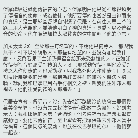
保羅繼續述說他傳福音的心志。保羅明白他是從神那裡領受
了傳福音的使命、成為使徒；他所要傳的也當然是由神而來
的真道，是主耶穌基督親自揀選了保羅，在前往大馬士革的
路上用大光照他，並讓他明白了神的真道、真愛、以及傳福
音的使命。他在寫給加拉太眾教會的信中闡明了他的心志。
加拉太書 2:6 ｢至於那些有名望的，不論他是何等人，都與我
無干。神不以外貌取人。那些有名望的，並沒有加增我什
麼，7 反倒看見了主託我傳福音給那未受割禮的人，正如託
彼得傳福音給那受割禮的人。 8 （那感動彼得、叫他為受割
禮之人作使徒的，也感動我，叫我為外邦人作使徒；） 9 又
知道所賜給我的恩典，那稱為教會柱石的雅各、磯法、約
翰，就向我和巴拿巴用右手行相交之禮，叫我們往外邦人那
裡去，他們往受割禮的人那裡去。 ｣
保羅去宣教、傳福音，沒有先去找耶路撒冷的總會去要個幾
萬美金預算、也沒有先去找彼得合個影放在背囊裡、好到處
示人：我和耶穌的大弟子合過影。他去傳福音就是憑著聖靈
感動他、要他去傳福音；至少聖靈有把讓保羅去外邦人當中
傳福音、這個同樣的感動、也放在彼巴拿巴的心中、他們就
一起去。