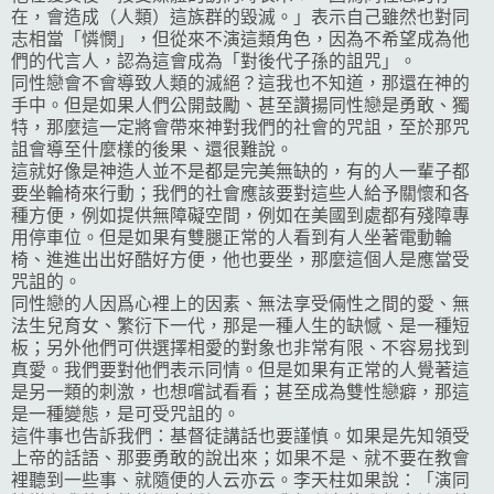
在，會造成（人類）這族群的毀滅。」表示自己雖然也對同
志相當「憐憫」，但從來不演這類角色，因為不希望成為他
們的代言人，認為這會成為「對後代子孫的詛咒」。
同性戀會不會導致人類的滅絕？這我也不知道，那還在神的
手中。但是如果人們公開鼓勵、甚至讚揚同性戀是勇敢、獨
特，那麼這一定將會帶來神對我們的社會的咒詛，至於那咒
詛會導至什麼樣的後果、還很難說。
這就好像是神造人並不是都是完美無缺的，有的人一輩子都
要坐輪椅來行動；我們的社會應該要對這些人給予關懷和各
種方便，例如提供無障礙空間，例如在美國到處都有殘障專
用停車位。但是如果有雙腿正常的人看到有人坐著電動輪
椅、進進出出好酷好方便，他也要坐，那麼這個人是應當受
咒詛的。
同性戀的人因爲心裡上的因素、無法享受倆性之間的愛、無
法生兒育女、繁衍下一代，那是一種人生的缺憾、是一種短
板；另外他們可供選擇相愛的對象也非常有限、不容易找到
真愛。我們要對他們表示同情。但是如果有正常的人覺著這
是另一類的刺激，也想嚐試看看；甚至成為雙性戀癖，那這
是一種變態，是可受咒詛的。
這件事也告訴我們：基督徒講話也要謹慎。如果是先知領受
上帝的話語、那要勇敢的說出來；如果不是、就不要在教會
裡聽到一些事、就隨便的人云亦云。李天柱如果說：「演同