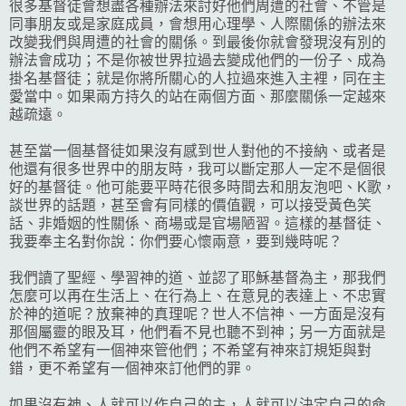
很多基督徒會想盡各種辦法來討好他們周遭的社會、不管是
同事朋友或是家庭成員，會想用心理學、人際關係的辦法來
改變我們與周遭的社會的關係。到最後你就會發現沒有別的
辦法會成功；不是你被世界拉過去變成他們的一份子、成為
掛名基督徒；就是你將所關心的人拉過來進入主裡，同在主
愛當中。如果兩方持久的站在兩個方面、那麼關係一定越來
越疏遠。
甚至當一個基督徒如果沒有感到世人對他的不接納、或者是
他還有很多世界中的朋友時，我可以斷定那人一定不是個很
好的基督徒。他可能要平時花很多時間去和朋友泡吧、K歌，
談世界的話題，甚至會有同樣的價值觀，可以接受黃色笑
話、非婚姻的性關係、商場或是官場陋習。這樣的基督徒、
我要奉主名對你說：你們要心懷兩意，要到幾時呢？
我們讀了聖經、學習神的道、並認了耶穌基督為主，那我們
怎麼可以再在生活上、在行為上、在意見的表達上、不忠實
於神的道呢？放棄神的真理呢？世人不信神、一方面是沒有
那個屬靈的眼及耳，他們看不見也聽不到神；另一方面就是
他們不希望有一個神來管他們；不希望有神來訂規矩與對
錯，更不希望有一個神來訂他們的罪。
如果沒有神、人就可以作自己的主，人就可以決定自己的命