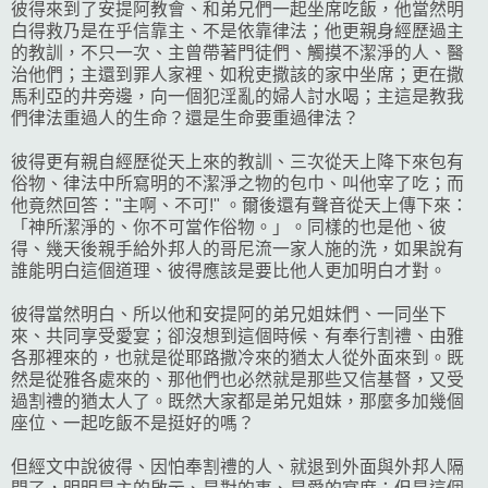
彼得來到了安提阿教會、和弟兄們一起坐席吃飯，他當然明
白得救乃是在乎信靠主、不是依靠律法；他更親身經歷過主
的教訓，不只一次、主曾帶著門徒們、觸摸不潔淨的人、醫
治他們；主還到罪人家裡、如稅吏撒該的家中坐席；更在撒
馬利亞的井旁邊，向一個犯淫亂的婦人討水喝；主這是教我
們律法重過人的生命？還是生命要重過律法？
彼得更有親自經歷從天上來的教訓、三次從天上降下來包有
俗物、律法中所寫明的不潔淨之物的包巾、叫他宰了吃；而
他竟然回答："主啊、不可!" 。爾後還有聲音從天上傳下來：
「神所潔淨的、你不可當作俗物。」。同樣的也是他、彼
得、幾天後親手給外邦人的哥尼流一家人施的洗，如果說有
誰能明白這個道理、彼得應該是要比他人更加明白才對。
彼得當然明白、所以他和安提阿的弟兄姐妹們、一同坐下
來、共同享受愛宴；卻沒想到這個時候、有奉行割禮、由雅
各那裡來的，也就是從耶路撒冷來的猶太人從外面來到。既
然是從雅各處來的、那他們也必然就是那些又信基督，又受
過割禮的猶太人了。既然大家都是弟兄姐妹，那麼多加幾個
座位、一起吃飯不是挺好的嗎？
但經文中說彼得、因怕奉割禮的人、就退到外面與外邦人隔