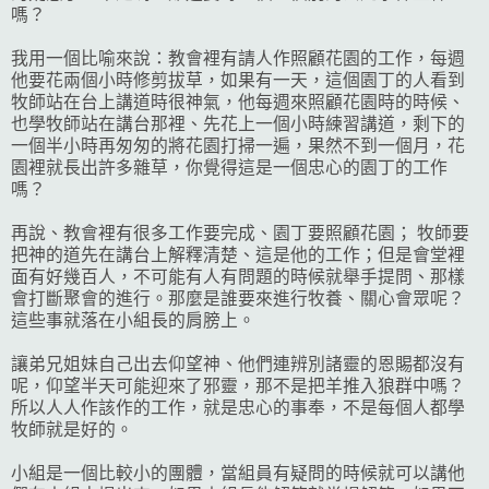
嗎？
我用一個比喻來說：教會裡有請人作照顧花園的工作，每週
他要花兩個小時修剪拔草，如果有一天，這個園丁的人看到
牧師站在台上講道時很神氣，他每週來照顧花園時的時候、
也學牧師站在講台那裡、先花上一個小時練習講道，剩下的
一個半小時再匆匆的將花園打掃一遍，果然不到一個月，花
園裡就長出許多雜草，你覺得這是一個忠心的園丁的工作
嗎？
再說、教會裡有很多工作要完成、園丁要照顧花園； 牧師要
把神的道先在講台上解釋清楚、這是他的工作；但是會堂裡
面有好幾百人，不可能有人有問題的時候就舉手提問、那樣
會打斷聚會的進行。那麼是誰要來進行牧養、關心會眾呢？
這些事就落在小組長的肩膀上。
讓弟兄姐妹自己出去仰望神、他們連辨別諸靈的恩賜都沒有
呢，仰望半天可能迎來了邪靈，那不是把羊推入狼群中嗎？
所以人人作該作的工作，就是忠心的事奉，不是每個人都學
牧師就是好的。
小組是一個比較小的團體，當組員有疑問的時候就可以講他