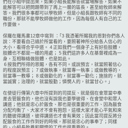
們在小組中提出來，如果小組長能解答就當場解答，如果不
能解答可以把問題帶到了再上一層的區長，甚至給牧師來解
答。我們很多事都可以學牧師，但是小組長跟牧師有不同的
職份，那就不能學牧師做他的工作，因為每個人有自己的工
作要做。
保羅在羅馬書12章中寫到 ：｢3 我憑著所賜我的恩對你們各人
說：不要看自己過於所當看的，要照著神所分給各人信心的
大小，看得合乎中道。 4 正如我們一個身子上有好些肢體，
肢體也不都是一樣的用處； 5 我們這許多人在基督裡成為一
身，互相聯絡做肢體，也是如此。
6 按我們所得的恩賜，各有不同。或說預言，就當照著信心
的程度說預言； 7 或做執事，就當專一執事；或做教導的，
就當專一教導； 8 或做勸化的，就當專一勸化；施捨的，就
當誠實；治理的，就當殷勤；憐憫人的，就當甘心。｣
在使徒行傳第六章中所提到的司提反、就是個在會眾當中奉
差去管飯食的，他也沒有說我也要學彼得、在會堂中和眾人
講道；他就是忠心於飯食、那也是很重要的工作、因為飯食
分配均衡了、大家才不會有抱怨，這樣大家才能心平氣和來
的聽彼得講道，彼得講道也才會有果效；因此當司提反將分
配飯食的工作作到好的時候，那就是忠心的事奉了；同樣
的、小組長牧養和關懷的工作也很重要的。