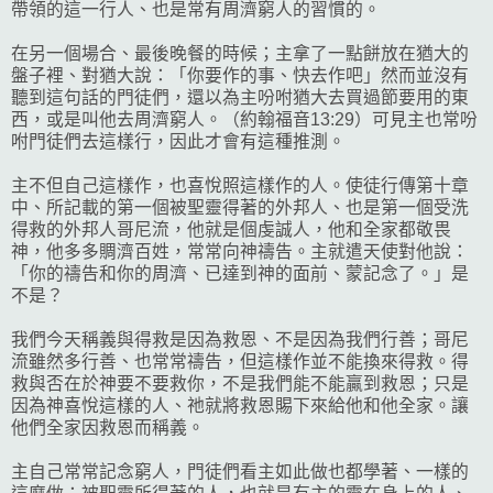
帶領的這一行人、也是常有周濟窮人的習慣的。
在另一個場合、最後晚餐的時候；主拿了一點餅放在猶大的
盤子裡、對猶大說：「你要作的事、快去作吧」然而並沒有
聽到這句話的門徒們，還以為主吩咐猶大去買過節要用的東
西，或是叫他去周濟窮人。（約翰福音13:29）可見主也常吩
咐門徒們去這樣行，因此才會有這種推測。
主不但自己這樣作，也喜悅照這樣作的人。使徒行傳第十章
中、所記載的第一個被聖靈得著的外邦人、也是第一個受洗
得救的外邦人哥尼流，他就是個虔誠人，他和全家都敬畏
神，他多多賙濟百姓，常常向神禱告。主就遣天使對他說：
「你的禱告和你的周濟、已達到神的面前、蒙記念了。」是
不是？
我們今天稱義與得救是因為救恩、不是因為我們行善；哥尼
流雖然多行善、也常常禱告，但這樣作並不能換來得救。得
救與否在於神要不要救你，不是我們能不能贏到救恩；只是
因為神喜悅這樣的人、祂就將救恩賜下來給他和他全家。讓
他們全家因救恩而稱義。
主自己常常記念窮人，門徒們看主如此做也都學著、一樣的