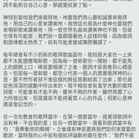
詞不能和合自己心意、那感覺就差了點。
神特別喜悅我們來敬拜祂、祂要我們用心靈和誠實來敬拜
祂，用自己的心意來讚美祂。我想這也是為什麼神也要我們
來唱新歌來讚美祂。用一首世界名曲來讚美神也不錯、但是
也很有可能是：我們就一直跟隨著他人這樣的唱、因為歌詞
和旋律都太熟悉了、就有可能會變成陳腔爛調了。
每年總會有不少的新的敬拜歌曲面市、我知道大家在一上來
都不太能適應唱新歌、因為每一首新歌在一開始、都不能馬
上的朗朗上口、總是要唱順了之後、歌詞才容易進到心裡面
去。但是每一首新歌、都至少代表一個人的真實敬拜神的心
意，要不然作者就不會這樣的將這首歌給寫了出來；那也是
從他深深的感動中所出來的。我不相信會有濫竽充數的敬拜
詩歌、可能會有才能不夠、靈命不夠的作者，雖然用盡了心
力所寫出來、但是還是不能得著眾人心的作品；但那心意神
還是會記念的。
在一次在教會的敬拜當中、在第一首歌當中、我覺得歌詞中
沒有神，不合我的意；在另一首歌當中、我看到歌詞當中有
句："我牽動祢的眼睛"，之後還有神是要將我們如何來寶愛的
歌詞，當時我的心中就有個批評論斷的靈在發作："我們不是