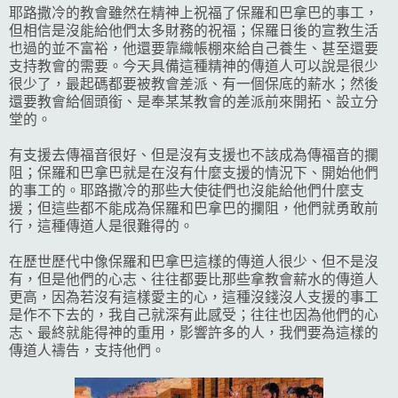
耶路撒冷的教會雖然在精神上祝福了保羅和巴拿巴的事工，
但相信是沒能給他們太多財務的祝福；保羅日後的宣教生活
也過的並不富裕，他還要靠織帳棚來給自己養生、甚至還要
支持教會的需要。今天具備這種精神的傳道人可以說是很少
很少了，最起碼都要被教會差派、有一個保底的薪水；然後
還要教會給個頭銜、是奉某某教會的差派前來開拓、設立分
堂的。
有支援去傳福音很好、但是沒有支援也不該成為傳福音的攔
阻；保羅和巴拿巴就是在沒有什麼支援的情況下、開始他們
的事工的。耶路撒冷的那些大使徒們也沒能給他們什麼支
援；但這些都不能成為保羅和巴拿巴的攔阻，他們就勇敢前
行，這種傳道人是很難得的。
在歷世歷代中像保羅和巴拿巴這樣的傳道人很少、但不是沒
有，但是他們的心志、往往都要比那些拿教會薪水的傳道人
更高，因為若沒有這樣愛主的心，這種沒錢沒人支援的事工
是作不下去的，我自己就深有此感受；往往也因為他們的心
志、最終就能得神的重用，影響許多的人，我們要為這樣的
傳道人禱告，支持他們。