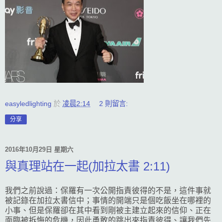
easyledlighting
於
凌晨2:14
2 則留言:
分享
2016年10月29日 星期六
與真理站在一起(加拉太書 2:11)
我們之前說過：保羅有一次公開指責彼得的不是，這件事就
被記錄在加拉太書信中；事情的開端只是個吃飯坐在哪裡的
小事、但是保羅卻在其中看到剛被主建立起來的信仰、正在
面臨被拆悔的危機，因此勇敢的跳出來指責彼得、讓我們先