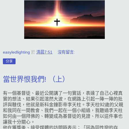
easyledlighting
於
清晨7:51
沒有留言:
分享
當世界恨我們! （上）
有一個基督徒、最近公開講了一句實話，表達了自己心裡真
實的想法、結果引起渲然大波，在網路上引起一陣一陣的批
評與韃伐，他就是新科金鐘影帝李天柱。李天柱92歲的父親
和我同在一間教會、我們一起在一個小組過，我聽過李天柱
如何由一個拜佛的、轉變成為基督徒的見證、所以這件事也
讓我十分關心。
他在獲獎後、接受媒體的訪問時表示：「因為同性戀的存