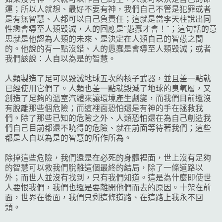
運；所以人就想、最好不要有神，我們自己不管是犯罪或者
是有無智慧、人都可以自己負責任；這就是當李天柱說出同
性戀會導至人類毀滅，人的回應是"愚蠢才會！"；這句話的意
思就是他認為人類的未來、是決定在人類自己的智愚之間
的。他說的有一點沒錯、人的愚蠢是會導至人類毀滅；或者
我們該說：人自以為是的智慧。
人類製造了足可以毀滅地球五次的核子武器，並且差一點就
已經使用它們了。人類也差一點就毀滅了地球的臭氧層，又
創造了足夠的溫室汽體來讓環境產生劇變，而我們目前還沒
有脫離那些個危險；而這裡面恐怕還是有神的手在拯救我
們。除了那些已知的危險之外、人類恐怕還在為自己創造我
們自己目前都還不曉得的危險、就在前面等待著我們；這些
都是人自以為是的智慧的所作所為。
除掉這些危險，我們還是在必死的身體裡面，世上沒有足夠
的智慧可以救我們脫離這個最終的結局，除了一條道路以
外；而世人並沒有找到，只有我們知道。這是為什麼即使世
人要恨我們，我們也還是要離開他們而去的原因。十架在前
面，世界在後面，我們只剩這條道路、在這路上我永不回
頭。