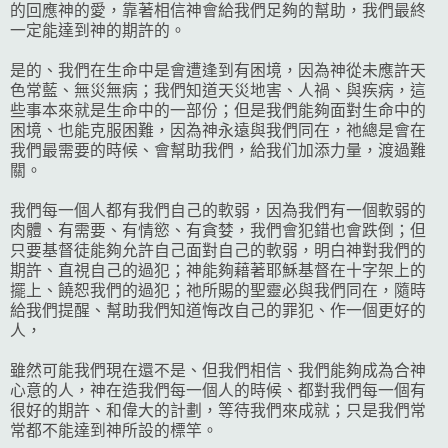
的回應神的愛，靠著相信神會給我們足夠的幫助，我們最終
一定能達到神的期許的。
是的、我們在生命中是會遭逢到有困境，因為神從未應許天
色常藍、無災無病；我們知道天災地害、人禍、與疾病，這
些事本來就是生命中的一部份；但是我們能夠面對生命中的
困境、也能克服困難，因為神永遠與我們同在，祂總是會在
我們最需要的時候、會幫助我們，給我们加添力量，渡過難
關。
我們每一個人都有我們自己的軟弱，因為我們有一個軟弱的
肉體、有需要、有情慾、有貪婪，我們會犯錯也會跌倒；但
只要基督徒能夠允許自己面對自己的軟弱，明白神對我們的
期許、直視自己的過犯；神能夠藉著耶穌基督在十字架上的
擺上、饒恕我們的過犯；祂所賜的聖靈必與我們同在，隨時
給我們提醒、幫助我們知道悔改自己的罪犯、作一個更好的
人，
雖然可能我們現在還不是、但我們相信、我們能夠成為合神
心意的人，神在造我們每一個人的時候、都對我們每一個有
很好的期許、和偉大的計劃，等待我們來成就；只是我們常
常都不能達到神所設的標竿。