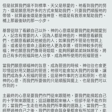
但是就算我們達不到標準、天父是慈愛的、祂看到我們的努
力、還是願意用許多的方式來幫助我們、只要我們順服祂的
帶領、就算最後還是差強神意、祂還是有救恩來幫助我們、
補上那最後缺的那一小步。
基督徒除了看顧自己以外、神的心意還是要我們能夠關愛別
人，記念有需要的人，因為人都是神造的、神願意看顧我
們、也願意看顧其他被造的人；如果我們不管是在物質上
面、或者是在靈命上面較他人更為幸運，得到神較多的祝
福；神也願意我們像哥哥姐姐、能夠照顧弟弟妹妹那般，將
自己有多的祝福與他人分享、成為神所使用的祝福管道。
當我們願意順福神的旨意、成為管道的時候、神往往也會更
珍惜這好用又聽話的管道；祂很可能會加大我們的容量、讓
我們成為多人祝福的管道；這是神作事的方法和原則、也是
神的心意、而我們所要做的只是順服與擺上、也是我們可以
作到的。
主最終的心意是要我們作門徒來跟隨祂，要我們能揹起自己
的十字架來跟隨主；這話雖聽起來嚇人、但卻不是不能作到
的；當我們一生走在祂為我們所準備的道路上、當我們一生
經歷過神自己之後、我們的靈命與身量都會有所加增了，能