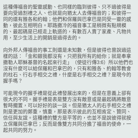
這種傳福音的聖靈感動、也同樣的臨到彼得、只不過彼得是
要向受過割禮之人、也就是向猶太人去傳福音的；和彼得一
同的還有雅各和約翰；他們和保羅與巴拿巴是同受一靈的感
動，彼此互相明白。耶路撒冷的福音事工是稍微有點規模
的、最起碼是已經走上軌道的，有數百人賣了家產、凡物共
用，至少生活上的開銷是過得去的。
向外邦人傳福音的事工則還是未知數，但是彼得也曾說過這
樣的話：「金和銀我都沒有，只把我所有的給你；就是奉拿
撒勒人耶穌基督的名起來行走」（使徒行傳3:6）所以他們也
沒有什麼可以給保羅和巴拿巴的，只有和雅各、約翰等教會
的柱石、行右手相交之禮，什麼是右手相交之禮？是現今的
握手嗎？
可能現今的握手禮是從此禮發展出來的，但是在意義上卻有
很大的不同。握手禮是表是雙方沒有敵意或是最起碼將敵意
暫時擱置，可以好好的談一談。但是猶太人的右手相交之禮
則是更加的鄭重，慎重，那是表示彼此的互相肯定、贊同、
信任與友誼。這種禮的雙方是平等的，也並不是說彼得就按
立保羅與巴拿巴；反而是像雙方共同分擔了福音的使命，一
起共同的努力。