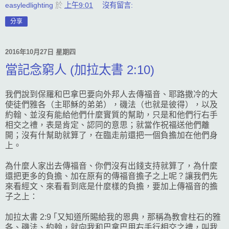
easyledlighting
於
上午9:01
沒有留言:
分享
2016年10月27日 星期四
當記念窮人 (加拉太書 2:10)
我們說到保羅和巴拿巴要向外邦人去傳福音、耶路撒冷的大
使徒們雅各（主耶穌的弟弟），磯法（也就是彼得），以及
約翰、並沒有能給他們什麼實質的幫助，只是和他們行右手
相交之禮，表是肯定、認同的意思；就當作祝福送他們離
開；沒有什幫助就算了，在臨走前還把一個負擔加在他們身
上。
為什麼人家出去傳福音、你們沒有出錢支持就算了，為什麼
還把更多的負擔、加在原有的傳福音擔子之上呢？讓我們先
來看經文、來看看到底是什麼樣的負擔，要加上傳福音的擔
子之上：
加拉太書 2:9 ｢又知道所賜給我的恩典，那稱為教會柱石的雅
各、磯法、約翰，就向我和巴拿巴用右手行相交之禮，叫我