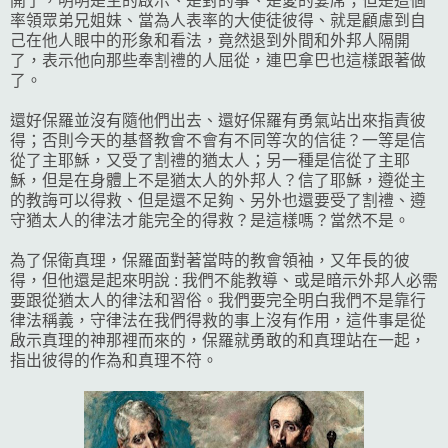
開了，明明是主的啟示、是對的事、是愛的宴席；但是這個
率領眾弟兄姐妹、當為人表率的大使徒彼得、就是顧慮到自
己在他人眼中的形象和看法，竟然退到外間和外邦人隔開
了，表示他向那些奉割禮的人屈從，連巴拿巴也這樣跟著做
了。
還好保羅並沒有隨他們出去、還好保羅有勇氣站出來指責彼
得；否則今天的基督教會不會有不同等次的信徒？一等是信
從了主耶穌，又受了割禮的猶太人；另一種是信從了主耶
穌，但是在身體上不是猶太人的外邦人？信了耶穌，遵從主
的教誨可以得救、但是還不足夠、另外也還要受了割禮、遵
守猶太人的律法才能完全的得救？是這樣嗎？當然不是。
為了保衛真理，保羅面對著當時的教會領袖，又年長的彼
得，但他還是起來明說 : 我們不能教導、或是暗示外邦人必需
要跟從猶太人的律法和習俗。我們要完全明白我們不是靠行
律法稱義，守律法在我們得救的事上沒有作用，這件事是從
啟示真理的神那裡而來的，保羅就勇敢的和真理站在一起，
指出彼得的作為和真理不符。