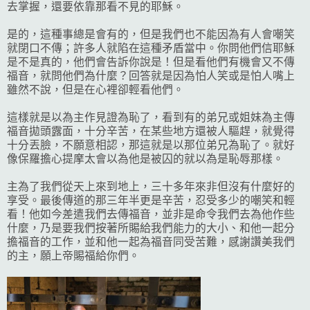
去掌握，還要依靠那看不見的耶穌。
是的，這種事總是會有的，但是我們也不能因為有人會嘲笑
就閉口不傳；許多人就陷在這種矛盾當中。你問他們信耶穌
是不是真的，他們會告訴你說是！但是看他們有機會又不傳
福音，就問他們為什麼？回答就是因為怕人笑或是怕人嘴上
雖然不說，但是在心裡卻輕看他們。
這樣就是以為主作見證為恥了，看到有的弟兄或姐妹為主傳
福音拋頭露面，十分辛苦，在某些地方還被人驅趕，就覺得
十分丟臉，不願意相認，那這就是以那位弟兄為恥了。就好
像保羅擔心提摩太會以為他是被囚的就以為是恥辱那樣。
主為了我們從天上來到地上，三十多年來非但沒有什麼好的
享受。最後傳道的那三年半更是辛苦，忍受多少的嘲笑和輕
看！他如今差遣我們去傳福音，並非是命令我們去為他作些
什麼，乃是要我們按著所賜給我們能力的大小、和他一起分
擔福音的工作，並和他一起為福音同受苦難，感謝讚美我們
的主，願上帝賜福給你們。