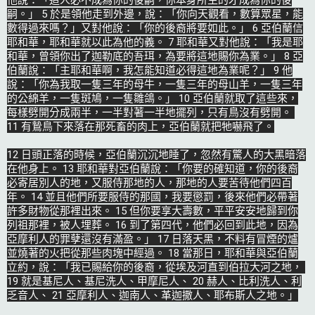
他說：「這人必不成為你的後嗣，你本身所生的才成為你的後
嗣。」 5 於是領他走到外邊，說：「你向天觀看，數算眾星，能
數得過來嗎？」又對他說：「你的後裔將要如此。」 6 亞伯蘭信
耶和華，耶和華就以此為他的義。 7 耶和華又對他說：「我是耶
和華，曾領你出了迦勒底的吾珥，為要將這地賜你為業。」 8 亞
伯蘭說：「主耶和華啊，我怎能知道必得這地為業呢？」 9 他
說：「你為我取一隻三年的母牛，一隻三年的母山羊，一隻三年
的公綿羊，一隻斑鳩，一隻雛鴿。」 10 亞伯蘭就取了這些來，
每樣劈開分成兩半，一半對著一半地擺列，只有鳥沒有劈開。 
11 有鷙鳥下來落在那死畜的肉上，亞伯蘭就把牠嚇飛了。

12 日頭正落的時候，亞伯蘭沉沉地睡了，忽然有驚人的大黑暗落
在他身上。 13 耶和華對亞伯蘭說：「你要的確知道，你的後裔
必寄居別人的地，又服侍那地的人，那地的人要苦待他們四百
年。 14 並且他們所要服侍的那國，我要懲罰，後來他們必帶著
許多財物從那裡出來。 15 但你要享大壽數，平平安安地歸到你
列祖那裡，被人埋葬。 16 到了第四代，他們必回到此地，因為
亞摩利人的罪孽還沒有滿盈。」 17 日落天黑，不料有冒煙的爐
並燒著的火把從那些肉塊中經過。 18 當那日，耶和華與亞伯蘭
立約，說：「我已賜給你的後裔，從埃及河直到伯拉大河之地， 
19 就是基尼人、基尼洗人、甲摩尼人、 20 赫人、比利洗人、利
乏音人、 21 亞摩利人、迦南人、革迦撒人、耶布斯人之地。」