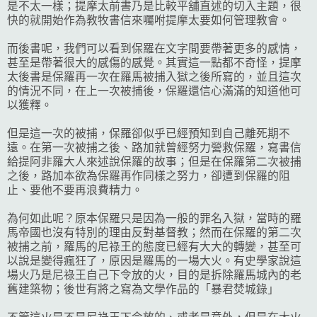
是不太一樣；提摩太前書乃是比較平舖直述的切入主題，很
快的就開始作為教牧書信來囑咐提摩太要如何管理教會。
而後書呢，我們可以看到保羅在文字間要帶著更多的感情，
甚至是帶著很大的感傷的感覺。其實這一點都不奇怪，提摩
太後書是保羅再一次在羅馬被捕入獄之後所寫的，並且這次
的情況不同，在上一次被捕後，保羅還信心滿滿的知道他可
以獲釋。
但是這一次的被捕，保羅卻似乎已經預知到自己離死期不
遠。在第一次被捕之後、路加就曾經努力營救保羅，寫書信
給提阿非羅大人來述說保羅的故事；但是在保羅第二次被捕
之後，路加本欲為保羅再作同樣之努力，卻遭到保羅的阻
止、要他不要再浪費精力。
為何如此呢？原本保羅只是因為一般的罪名入獄，當時的羅
馬帝國也沒有特別的理由反對基督教；然而在保羅的第二次
被捕之前，羅馬的尼祿王的態度已經有大大的轉變，甚至可
以說是變得瘋狂了，原因是羅馬的一場大火。有史學家說這
場火乃是尼祿王自己下令放的火，目的是拆除羅馬城內的老
舊建築物；後世有將之寫為文學作品的「暴君焚城錄」