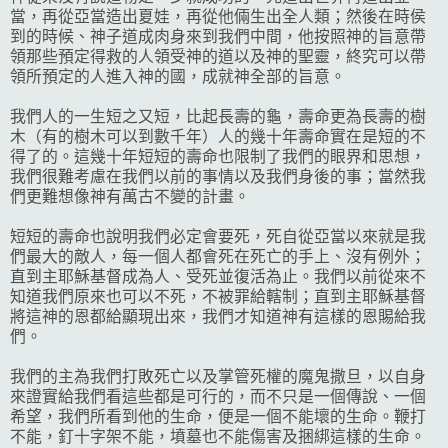
當，再從亞當造出夏娃，再從他倆生出全人類；然後在時侯
到的時候、神子道成肉身來到我們中間，他按照神的旨意帶
領那些預定得救的人領受神的道以及神的聖靈，終究可以帶
領所預定的人進入神的國，成就神全部的旨意。
我們人的一生短之又短，比起長壽的龜，壽命更為長壽的樹
木（有的樹木可以到數千年）人的幾十年壽命實在是短的不
得了的。這幾十年短短的壽命也限制了我們的眼界和思想，
我們很難考慮在我們以前的事情以及我們身後的事；當然我
們更難想像神有萬古不變的計畫。
短短的壽命也說明我們必定會要死，死自從亞當以來就是我
們最大的敵人，每一個人都會死在死亡的手上、沒有例外；
直到主耶穌基督成為人、受死並復活為止。我們以前從來不
知道我們原來也可以不死，不被罪給轄制；直到主耶穌基督
將這神的恩都給顯現出來，我們才知道神有這樣的恩賜給我
們。
我們的主為我們打敗死亡以及掌管死權的魔鬼撒旦，以自身
來證實給我們看這些都是可行的，而不只是一個傳說、一個
希望，我們所看到他的生命，便是一個不能壞的生命。鞭打
不能，釘十字架不能，墳墓也不能傷害及捆綁這樣的生命。