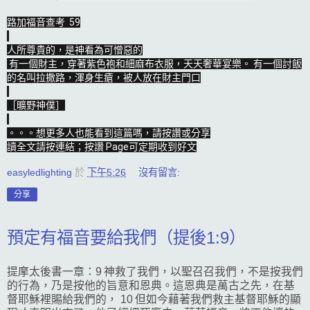
路加福音查考  59

人所尊貴的，是神看為可憎惡的

 有一個財主，穿著紫色袍和細麻布衣服，天天奢華宴樂。 有一個討飯
的名叫拉撒路，渾身生瘡，被人放在財主門口

［曠野神僕］

。。。想更多人也能看到這篇嗎，請按讚或分享

讀全文請按連結；按讚 Page可定期收到好文
easyledlighting
於
下午5:26
沒有留言:
分享
預定有福音要給我們（提後1:9）
提摩太後書一章：9 神救了我們，以聖召召我們，不是按我們
的行為，乃是按他的旨意和恩典。這恩典是萬古之先，在基
督耶穌裡賜給我們的， 10 但如今藉著我們救主基督耶穌的顯