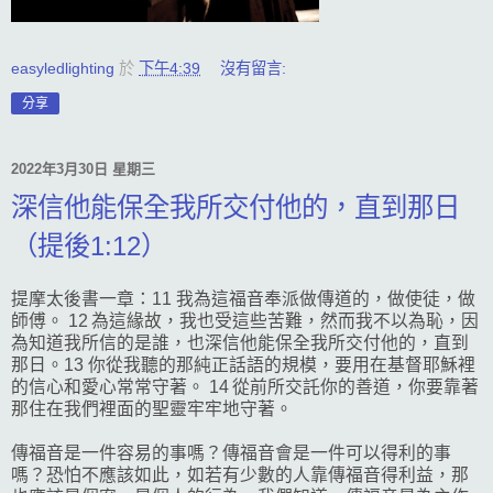
easyledlighting
於
下午4:39
沒有留言:
分享
2022年3月30日 星期三
深信他能保全我所交付他的，直到那日
（提後1:12）
提摩太後書一章：11 我為這福音奉派做傳道的，做使徒，做
師傅。 12 為這緣故，我也受這些苦難，然而我不以為恥，因
為知道我所信的是誰，也深信他能保全我所交付他的，直到
那日。13 你從我聽的那純正話語的規模，要用在基督耶穌裡
的信心和愛心常常守著。 14 從前所交託你的善道，你要靠著
那住在我們裡面的聖靈牢牢地守著。
傳福音是一件容易的事嗎？傳福音會是一件可以得利的事
嗎？恐怕不應該如此，如若有少數的人靠傳福音得利益，那