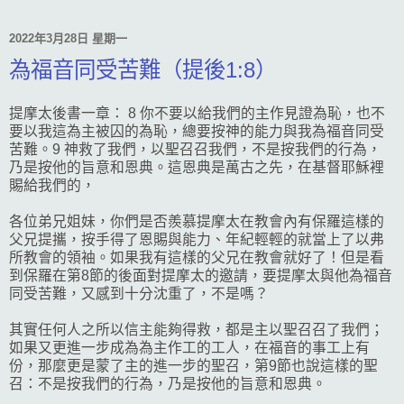
2022年3月28日 星期一
為福音同受苦難（提後1:8）
提摩太後書一章： 8 你不要以給我們的主作見證為恥，也不
要以我這為主被囚的為恥，總要按神的能力與我為福音同受
苦難。9 神救了我們，以聖召召我們，不是按我們的行為，
乃是按他的旨意和恩典。這恩典是萬古之先，在基督耶穌裡
賜給我們的，
各位弟兄姐妹，你們是否羨慕提摩太在教會內有保羅這樣的
父兄提攜，按手得了恩賜與能力、年紀輕輕的就當上了以弗
所教會的領袖。如果我有這樣的父兄在教會就好了！但是看
到保羅在第8節的後面對提摩太的邀請，要提摩太與他為福音
同受苦難，又感到十分沈重了，不是嗎？
其實任何人之所以信主能夠得救，都是主以聖召召了我們；
如果又更進一步成為為主作工的工人，在福音的事工上有
份，那麼更是蒙了主的進一步的聖召，第9節也說這樣的聖
召：不是按我們的行為，乃是按他的旨意和恩典。