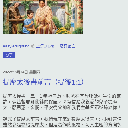
easyledlighting
於
上午10:28
沒有留言:
分享
2022年3月24日 星期四
提摩太後書前言（提後1:1）
提摩太後書一章：1 奉神旨意、照著在基督耶穌裡生命的應
許，做基督耶穌使徒的保羅， 2 寫信給我親愛的兒子提摩
太。願恩惠、憐憫、平安從父神和我們主基督耶穌歸於你！
講完了提摩太前書，我們現在來到提摩太後書，這兩封書信
雖然都是寫給提摩太，但是寫作的風格、切入主題的方向卻