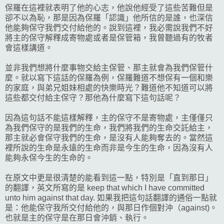
保羅在這裡就表明了他的心志，他說他經受了這些苦難但是
卻不以為恥，那是因為保羅「認識」他所信的是誰，也深信
他能夠保守我們交付給他的。說到這裡，我必需說我們不好
將主的保守解釋成寄物處或者是保管箱，我曾聽過有的牧者
會這樣講道。
並非我們想將什麼事物交給主保管、那主就會為我們保管什
麼。就以寫下這話的保羅為例，保羅難道不想保有一個和樂
的家庭，與弟兄姐妹相處的快樂時光？難道他不知道可以將
這些都交付給主保守？那他為什麼寫下這句話呢？
因為這句話不能這樣解釋，主的保守不是寄物處，主僅僅只
為我們保守的是我們的生命，我們將我們的生命交託給主，
那主就必會保守我們的生命，是沒有人能夠奪去的。當然這
裡所說的生命是永遠的生命而非是今生的生命，因為沒有人
能夠永保今生的生命的。
在原文中更是很清楚的能看到這一點，特別是「直到那日」
的翻譯，英文所寫的是 keep that which I have committed
unto him against that day. 如果我把這句話翻譯的通俗一點就
是：他能保守我所交付給他的，與那日作個對沖（against)。
也就是主的保守是在那日會沖銷、執行。