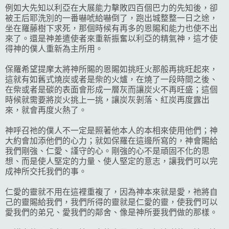
例如大先知以利亞在大展能力擊敗四百個巴力的先知後，卻
被王后耶洗別的一番嚇唬給嚇倒了，跑出城整整一日之途，
坐在羅藤樹下求死，那個時候有再多的恩賜和能力也使不出
來了。還是神差遣使者來重新振奮以利亞的精氣神，這才使
得神的僕人重新為主所用。
保羅希望提摩太將神所賜的恩賜如挑旺火那般再挑旺起來，
這就有如舊式燒炭或者是柴的火爐，在燒了一段時間之後、
在柴或者是碳的表面會形成一層灰而讓炭火不再旺盛；這個
時候就需要將炭火挑上一挑，讓炭灰剝落、紅炭再度露出
來，就會再度火熱了。
神呼召祂的僕人不一定是照著他本人的本相來使用他們；神
大約會加添他們的心力；就如保羅在這邊所寫的，神會賜給
我們剛強、仁愛、謹守的心。剛強的心不是頑固不化的思
想、而是使人堅定的力量、使人堅定的意志，讓我們可以完
成神所交托我們的事。
仁愛的靈就不用在這裡重複了，因為神本來就是愛，祂將自
己的靈賜給我們，我們所得的靈就是仁愛的靈，使我們可以
愛我們的弟兄、愛我們的鄰舍、像是神所要我們做的那樣。