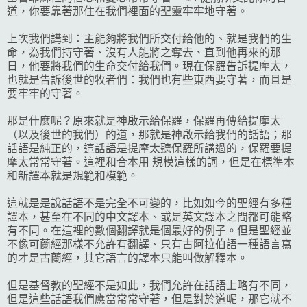
道，你要靠著那住在我們裡面的聖靈牢牢地守著。
上次我們講到：主能夠將我們所交付給他的、就是我們的生
命，為我們持守著、沒有人能將之奪去、直到他再來的那
日，他要將我們的生命交付給我們。現在保羅告訴提摩太，
也就是告訴後世的牧者們：我們也有些東西要守著，而且是
要牢牢的守著。
那是什麼呢？原來就是神啟示給保羅，保羅再傳給提摩太
（以及後世的我們）的道，那就是神啟示給我們的話語；那
話語是純正的，這話語是提摩太聽保羅所講過的，保羅要提
摩太常常守著。這裡和合本用 規模這樣的詞，但是在標準本
和新譯本就是規範和模範。
這就是是說話語不是完全不可變的，比如如今的聖經有多種
譯本，甚至在不同的中文譯本、或是英文譯本之間都可能略
有不同。在這裡的數個翻譯就是個最好的例子。但是聖經並
不像可蘭經那樣不允許有翻譯、只有古阿拉伯語一種語言寫
的才是古蘭經，其它語言的譯本只能叫做解釋本。
但是基督教的聖經不是如此，我們允許在話語上略有不同，
但是這些話語我們應當常常守著，但是對於道呢，那它就不