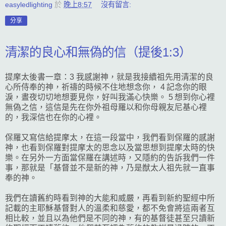
easyledlighting
於
晚上8:57
沒有留言:
分享
清潔的良心和無偽的信（提後1:3）
提摩太後書一章：3 我感謝神，就是我接續祖先用清潔的良
心所侍奉的神，祈禱的時候不住地想念你， 4 記念你的眼
淚，晝夜切切地想要見你，好叫我滿心快樂。 5 想到你心裡
無偽之信，這信是先在你外祖母羅以和你母親友尼基心裡
的，我深信也在你的心裡。
保羅又寫信給提摩太，在這一段當中，我們看到保羅的感謝
神，也看到保羅對提摩太的思念以及當思想到提摩太時的快
樂。在另外一方面當保羅在講述時，又隱約的告訴我們一件
事，那就是「基督並不是新的神，乃是猷太人祖先就一直事
奉的神。
我們在讀舊約時看到神的大能和威嚴，再看到新約聖經中所
記載的主耶穌基督對人的溫柔和慈愛，都不免會將這兩者互
相比較，並且以為他們是不同的神，有的基督徒甚至只讀新