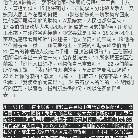
他侄兒 a被擄去，就率領他家裡生養的精練壯丁三百一十八
人，直追到但。 15 便在夜間，自己同僕人分隊殺敗敵人，又
追到大馬士革左邊的何把， 16 將被擄掠的一切財物奪回來，
連他侄兒羅得和他的財物，以及婦女、人民也都奪回來。
17 亞伯蘭殺敗基大老瑪和與他同盟的王回來的時候，所多瑪
王出來，在沙微谷迎接他，沙微谷就是王谷。 18 又有撒冷王
麥基洗德帶著餅和酒出來迎接，他是至高神的祭司。 19 他為
亞伯蘭祝福，說：「願天地的主、至高的神賜福於亞伯蘭！
20 至高的神把敵人交在你手裡，是應當稱頌的！」亞伯蘭就
把所得的拿出十分之一來，給麥基洗德。 21 所多瑪王對亞伯
蘭說：「你把人口給我，財物你自己拿去吧。」 22 亞伯蘭對
所多瑪王說：「我已經向天地的主、至高的神耶和華起誓，
23 凡是你的東西，就是一根線、一根鞋帶，我都不拿，免得
你說：『我使亞伯蘭富足。』 24 只有僕人所吃的，並與我同
行的亞乃、以實各、幔利所應得的份，可以任憑他們拿
去。」
創世記 15 :  1 這事以後，耶和華在異象中有話對亞伯蘭說：「亞
伯蘭，你不要懼怕！我是你的盾牌，必大大地賞賜你。」 2 亞伯
蘭說：「主耶和華啊，我既無子，你還賜我什麼呢？並且要承受
我家業的是大馬士革人以利以謝。」 3 亞伯蘭又說：「你沒有給
我兒子，那生在我家中的人就是我的後嗣。」 4 耶和華又有話對