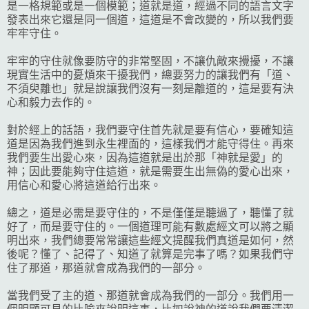
是一格規範或是一個模範；道就是道，經過不同的語言文字
發表出來它還是同一個道，這道是不會改變的，所以我們要
牢牢守住。
牢牢的守住就像要防守的非常堅固，不讓仇敵來攪擾，不讓
現實生活中的憂煩來干擾我們，總要努力的讓我們有「道、
不須臾離也」就是說讓我們沒有一刻是離道的，這是要有決
心和毅力去作的。
對於經上的話語，我們要守住首先就是要有信心，要確知這
道是因為我們進到永生裡面的，這樣我們才能守得住。再來
我們要生出愛心來，因為這道就是出於那「神就是愛」的
神；因此要能夠守住這道，就是需要生出無偽的愛心出來，
用信心和愛心將這道給行出來。
總之，道是必需是要守住的，不是僅僅是聽過了，聽懂了就
好了，而是要守住的。一個道理可能有數處經文可以將之顯
明出來，我們總要常常讓這些經文提醒我們真道是如何，然
後呢？懂了、記得了、知道了就算是完事了嗎？如果我們守
住了那道，那道就會成為我們的一部分。
當我們受了主的道、那道就會成為我們的一部分。我們用一