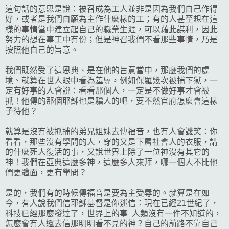
這句話的意思是說：被召成為工人並非是因為我們自己作得
好，或者是我們自願為主作什麼樣的工；有的人甚至想在這
樣的事情當中建立起自己的職業生涯，可以藉此謀利，因此
努力的想在事工中有份；但是神召我們不看那些事情，乃是
按照他自己的旨意。
我們既然受了這恩典、是在他的旨意當中，那麼我們的處
境、就算在世人眼中看為羞辱，例如保羅幾次被捕下獄，一
定有好事的人會說：看看那個人，一定是不做好事才會被
抓！他傳的那個耶穌也是騙人的吧，要不然官府怎麼會這樣
子待他？
就算是沒有被抓捕的弟兄姐妹去傳福音，也有人會譏笑：你
看看，那些沒有學問的人，穿的又是下層社會人的衣服，講
的什麼死人復活的事，又說世界上除了一位神沒有其它的
神！我們在亞典這麼多神，這麼多人來拜，哪一個人不比他
們更體面，更有學問？
是的，我們有的時候傳福音是要為主受辱的。就算是在如
今，有人說我們信耶穌基督是你迷信：現在已經21世紀了，
科技已經那麼發達了，世界上的事 人類沒有一件不知道的，
怎麼會有人還去信那明明看不見的神？自己的前路不靠自己