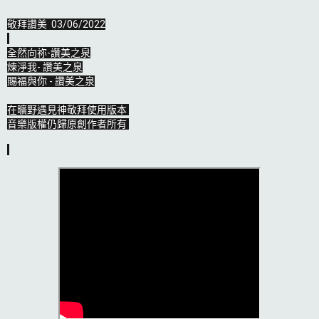
敬拜讚美  03/06/2022

全然向祢-讚美之泉

煉淨我- 讚美之泉

賜福與你 - 讚美之泉

在曠野遇見神敬拜使用版本 

音樂版權仍歸原創作者所有