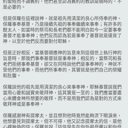
約聖經而不讀舊約，他們甚至認為舊約的教訓是過時的，不
是必要的。
但是保羅在這裡說神，就是祖先用清潔的良心所侍奉的神，
保羅事奉基督，乃是接續先祖的事奉繼續來事奉；有許多的
猷太人、如當時的祭司和長老們都不能明白如今一定要事奉
基督才能事奉神；他們反而認為若是事奉了基督就是違背了
神，以至於他們反而要對付耶穌。
但是正好相反，當基督順應神的旨意來到這個世上執行神的
旨意時，那我們事奉基督就是事奉神；相反的，當祭司和長
老們拒絕事奉基督，卻又在同時說他們是事奉神的，神就不
受他們的事奉，而他們所事奉的，其實就是他們自己的榮耀
和肚腹。
保羅說他的祖先是用清潔的良心來事奉神，耶穌基督說我們
當用心靈和誠實來敬拜神，這其實是一至的；我們應當要盡
心來體會神所想要的敬拜，而不是用我們認為是對的方式來
敬拜神或是事奉神。
保羅感謝神有提摩太，並且想到他時竟然能夠流下眼淚來，
他想要見到提摩太，但不可得，他又記念提摩太的信、是他
心裡無偽的信。保羅並說「這信是先在你外祖母羅以和你母