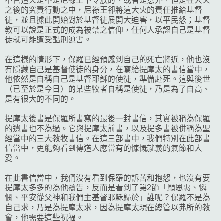
不管這火是不是尼祿王下令放的、或者是意外，但是在大火
之後的究責行動之中，尼祿王卻將這大火的責任推給基督
徒，並且據此開始對於基督徒展開大迫害，以平民怨；基督
教可以說是正式的成為被禁之信仰，任何人承認自己是基督
徒就可能遭受酷刑迫害。
在這樣的情形下，保羅已經預感到自己的死亡將近，他也沒
有隱藏自己是基督使徒的身分，在寫給提摩太的書信當中，
他依然是自稱自己是基督耶穌的使徒，準備赴死。這與後世
（已至於是今日）的某些牧者自稱是使徒，乃是為了自高、
是有很大的不同的。
提摩太後書是保羅所書寫的最後一封書信，其實被稱為保羅
的遺書也不為過。它與提摩太前書，以及提多書被併稱為聖
經當中的三大教牧書信。在這三部書中，我們特別在此部書
信當中，更能夠看到傳道人應當有的慷慨就義的氣節和大
愛。
在此書信當中，我們沒有看到保羅的訴苦和抱怨，也沒有要
提摩太多多的為他禱告，反而是看到了第2節「願恩惠、憐
憫、平安從父神和我們主基督耶穌歸於」誰呢？保羅不是為
自己求，乃是為提摩太求，因為提摩太現在總管以弗所的教
會，他需要這些祝福。