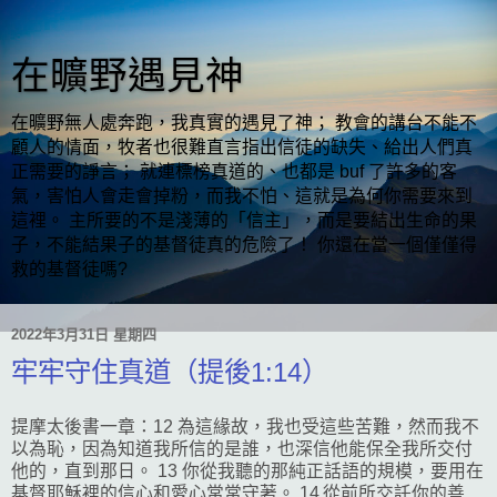
在曠野遇見神
在曠野無人處奔跑，我真實的遇見了神； 教會的講台不能不
顧人的情面，牧者也很難直言指出信徒的缺失、給出人們真
正需要的諍言； 就連標榜真道的、也都是 buf 了許多的客
氣，害怕人會走會掉粉，而我不怕、這就是為何你需要來到
這裡。 主所要的不是淺薄的「信主」，而是要結出生命的果
子，不能結果子的基督徒真的危險了！ 你還在當一個僅僅得
救的基督徒嗎?
2022年3月31日 星期四
牢牢守住真道（提後1:14）
提摩太後書一章：12 為這緣故，我也受這些苦難，然而我不
以為恥，因為知道我所信的是誰，也深信他能保全我所交付
他的，直到那日。 13 你從我聽的那純正話語的規模，要用在
基督耶穌裡的信心和愛心常常守著。 14 從前所交託你的善