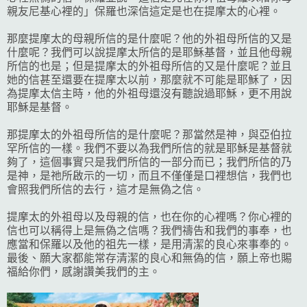
親友尼基心裡的」保羅也深信這定是也在提摩太的心裡。
那麼提摩太的母親所信的是什麼呢？他的外祖母所信的又是
什麼呢？我們可以說提摩太所信的是耶穌基督，並且他母親
所信的也是；但是提摩太的外祖母所信的又是什麼呢？並且
她的信甚至還要在提摩太以前，那麼就不可能是耶穌了，因
為提摩太信主時，他的外祖母還沒有聽說過耶穌，更不用說
耶穌是基督。
那提摩太的外祖母所信的是什麼呢？那當然是神，與亞伯拉
罕所信的一樣。我們不要以為我們所信的就是耶穌是基督就
夠了，這個事實只是我們所信的一部分而已；我們所信的乃
是神，是祂所啟示的一切，而且不僅僅是口裡想信，我們也
會照我們所信的去行，這才是無偽之信。
提摩太的外祖母以及母親的信，也在你的心裡嗎？你心裡的
信也可以稱得上是無偽之信嗎？我們禱告和我們的事奉，也
應當和保羅以及他的祖先一樣，是用清潔的良心來事奉的。
最後、願大家都能常存清潔的良心和無偽的信，願上帝也賜
福給你們，感謝讚美我們的主。