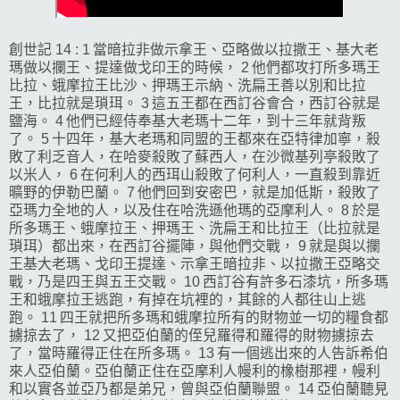
創世記 14 : 1 當暗拉非做示拿王、亞略做以拉撒王、基大老
瑪做以攔王、提達做戈印王的時候， 2 他們都攻打所多瑪王
比拉、蛾摩拉王比沙、押瑪王示納、洗扁王善以別和比拉
王，比拉就是瑣珥。 3 這五王都在西訂谷會合，西訂谷就是
鹽海。 4 他們已經侍奉基大老瑪十二年，到十三年就背叛
了。 5 十四年，基大老瑪和同盟的王都來在亞特律加寧，殺
敗了利乏音人，在哈麥殺敗了蘇西人，在沙微基列亭殺敗了
以米人， 6 在何利人的西珥山殺敗了何利人，一直殺到靠近
曠野的伊勒巴蘭。 7 他們回到安密巴，就是加低斯，殺敗了
亞瑪力全地的人，以及住在哈洗遜他瑪的亞摩利人。 8 於是
所多瑪王、蛾摩拉王、押瑪王、洗扁王和比拉王（比拉就是
瑣珥）都出來，在西訂谷擺陣，與他們交戰， 9 就是與以攔
王基大老瑪、戈印王提達、示拿王暗拉非、以拉撒王亞略交
戰，乃是四王與五王交戰。 10 西訂谷有許多石漆坑，所多瑪
王和蛾摩拉王逃跑，有掉在坑裡的，其餘的人都往山上逃
跑。 11 四王就把所多瑪和蛾摩拉所有的財物並一切的糧食都
擄掠去了， 12 又把亞伯蘭的侄兒羅得和羅得的財物擄掠去
了，當時羅得正住在所多瑪。 13 有一個逃出來的人告訴希伯
來人亞伯蘭。亞伯蘭正住在亞摩利人幔利的橡樹那裡，幔利
和以實各並亞乃都是弟兄，曾與亞伯蘭聯盟。 14 亞伯蘭聽見