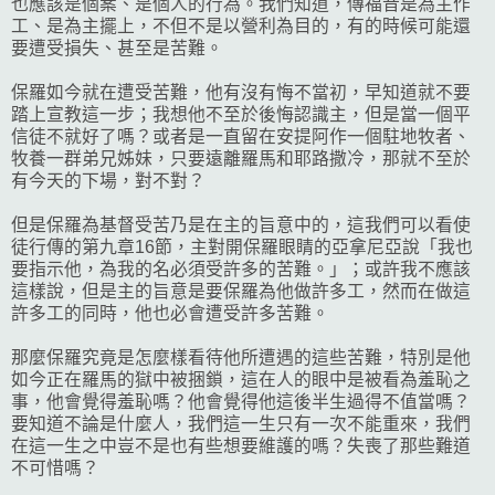
也應該是個案、是個人的行為。我們知道，傳福音是為主作
工、是為主擺上，不但不是以營利為目的，有的時候可能還
要遭受損失、甚至是苦難。
保羅如今就在遭受苦難，他有沒有悔不當初，早知道就不要
踏上宣教這一步；我想他不至於後悔認識主，但是當一個平
信徒不就好了嗎？或者是一直留在安提阿作一個駐地牧者、
牧養一群弟兄姊妹，只要遠離羅馬和耶路撒冷，那就不至於
有今天的下場，對不對？
但是保羅為基督受苦乃是在主的旨意中的，這我們可以看使
徒行傳的第九章16節，主對開保羅眼睛的亞拿尼亞說「我也
要指示他，為我的名必須受許多的苦難。」；或許我不應該
這樣說，但是主的旨意是要保羅為他做許多工，然而在做這
許多工的同時，他也必會遭受許多苦難。
那麼保羅究竟是怎麼樣看待他所遭遇的這些苦難，特別是他
如今正在羅馬的獄中被捆鎖，這在人的眼中是被看為羞恥之
事，他會覺得羞恥嗎？他會覺得他這後半生過得不值當嗎？
要知道不論是什麼人，我們這一生只有一次不能重來，我們
在這一生之中豈不是也有些想要維護的嗎？失喪了那些難道
不可惜嗎？