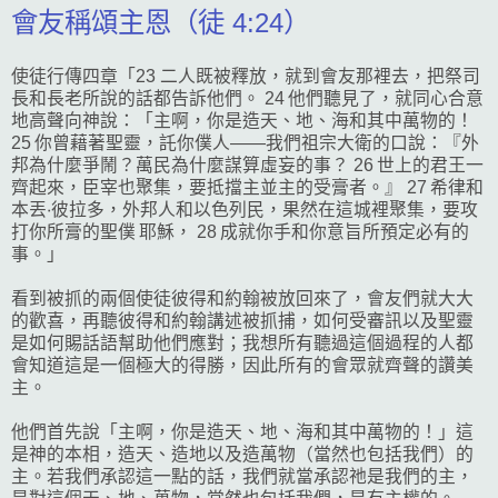
會友稱頌主恩（徒 4:24）
使徒行傳四章「23 二人既被釋放，就到會友那裡去，把祭司
長和長老所說的話都告訴他們。 24 他們聽見了，就同心合意
地高聲向神說：「主啊，你是造天、地、海和其中萬物的！
25 你曾藉著聖靈，託你僕人——我們祖宗大衛的口說：『外
邦為什麼爭鬧？萬民為什麼謀算虛妄的事？ 26 世上的君王一
齊起來，臣宰也聚集，要抵擋主並主的受膏者。』 27 希律和
本丟‧彼拉多，外邦人和以色列民，果然在這城裡聚集，要攻
打你所膏的聖僕 耶穌， 28 成就你手和你意旨所預定必有的
事。」
看到被抓的兩個使徒彼得和約翰被放回來了，會友們就大大
的歡喜，再聽彼得和約翰講述被抓捕，如何受審訊以及聖靈
是如何賜話語幫助他們應對；我想所有聽過這個過程的人都
會知道這是一個極大的得勝，因此所有的會眾就齊聲的讚美
主。
他們首先說「主啊，你是造天、地、海和其中萬物的！」這
是神的本相，造天、造地以及造萬物（當然也包括我們）的
主。若我們承認這一點的話，我們就當承認祂是我們的主，