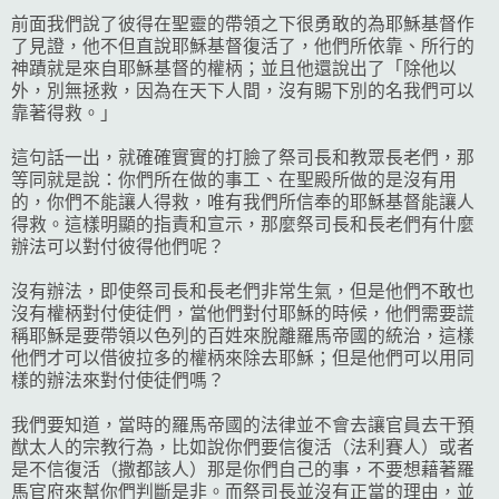
前面我們說了彼得在聖靈的帶領之下很勇敢的為耶穌基督作
了見證，他不但直說耶穌基督復活了，他們所依靠、所行的
神蹟就是來自耶穌基督的權柄；並且他還說出了「除他以
外，別無拯救，因為在天下人間，沒有賜下別的名我們可以
靠著得救。」
這句話一出，就確確實實的打臉了祭司長和教眾長老們，那
等同就是說：你們所在做的事工、在聖殿所做的是沒有用
的，你們不能讓人得救，唯有我們所信奉的耶穌基督能讓人
得救。這樣明顯的指責和宣示，那麼祭司長和長老們有什麼
辦法可以對付彼得他們呢？
沒有辦法，即使祭司長和長老們非常生氣，但是他們不敢也
沒有權柄對付使徒們，當他們對付耶穌的時候，他們需要謊
稱耶穌是要帶領以色列的百姓來脫離羅馬帝國的統治，這樣
他們才可以借彼拉多的權柄來除去耶穌；但是他們可以用同
樣的辦法來對付使徒們嗎？
我們要知道，當時的羅馬帝國的法律並不會去讓官員去干預
猷太人的宗教行為，比如說你們要信復活（法利賽人）或者
是不信復活（撒都該人）那是你們自己的事，不要想藉著羅
馬官府來幫你們判斷是非。而祭司長並沒有正當的理由，並