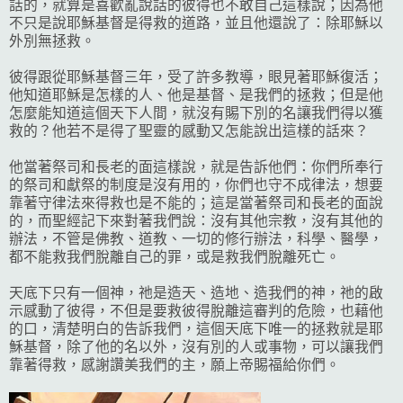
話的，就算是喜歡亂說話的彼得也不敢自己這樣說；因為他
不只是說耶穌基督是得救的道路，並且他還說了：除耶穌以
外別無拯救。
彼得跟從耶穌基督三年，受了許多教導，眼見著耶穌復活；
他知道耶穌是怎樣的人、他是基督、是我們的拯救；但是他
怎麼能知道這個天下人間，就沒有賜下別的名讓我們得以獲
救的？他若不是得了聖靈的感動又怎能說出這樣的話來？
他當著祭司和長老的面這樣說，就是告訴他們：你們所奉行
的祭司和獻祭的制度是沒有用的，你們也守不成律法，想要
靠著守律法來得救也是不能的；這是當著祭司和長老的面說
的，而聖經記下來對著我們說：沒有其他宗教，沒有其他的
辦法，不管是佛教、道教、一切的修行辦法，科學、醫學，
都不能救我們脫離自己的罪，或是救我們脫離死亡。
天底下只有一個神，祂是造天、造地、造我們的神，祂的啟
示感動了彼得，不但是要救彼得脫離這審判的危險，也藉他
的口，清楚明白的告訴我們，這個天底下唯一的拯救就是耶
穌基督，除了他的名以外，沒有別的人或事物，可以讓我們
靠著得救，感謝讚美我們的主，願上帝賜福給你們。