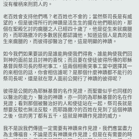
沒有權柄來刑罰人的。
老百姓會支持他們嗎？老百姓也不會的；當然祭司長是有威
望的，但是彼得所行的神蹟是活生生的擺在他們眼前的，那
個在聖殿乞討的瘸腿之人已經四十歲了，他是從生來就瘸腿
的，而耶路撒冷的多數居民都認識他，知道這個人是真的是
生來瘸腿的，而彼得卻醫治了他，這是明顯的神蹟。
如今我們如果要談的是誰能夠使我們得救、誰能夠使我們回
到神的面前並且討神的喜悅；而且要在使徒彼得所傳的耶穌
基督與祭司長的祭祀事工，這兩個相衝突事工當中選擇其一
的來相信的話，你會相信誰呢？是那個什麼神蹟都不能行的
祭司長呢，還是就在眾人面前公開行了神蹟的彼得呢？
彼得是公開的為耶穌基督的名作見證，而聖靈似乎也同樣的
以醫治的能力、醫治的神蹟，亦一同的為耶穌基督的名在作
見證；看到那個被醫治好的人和使徒站在一起，祭司長就是
想要反駁也無法反駁，而耶路撒冷的百姓在見到了這個神蹟
之後，信的男丁都有五千，這就是神蹟作見證的威力。
我不是說我們傳道一定需要有神蹟來作見證，我們應當盡力
為主傳福音、不論是否有神蹟來作見證；但是在有需要的時