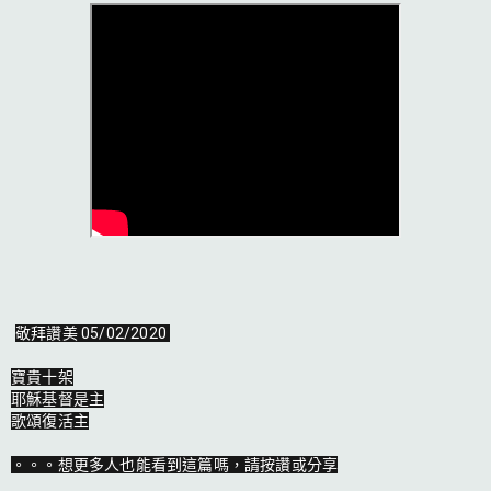
敬拜讚美 05/02/2020 

寶貴十架

耶穌基督是主

歌頌復活主

。。。想更多人也能看到這篇嗎，請按讚或分享