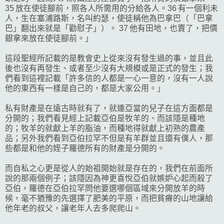
35 放在使徒腳前，照各人所需用的分給各人。36 有一個利未
人，生在塞浦路斯，名叫約瑟，使徒稱他為巴拿巴（「巴拿
巴」翻出來就是「勸慰子」）。 37 他有田地，也賣了，把價
銀拿來放在使徒腳前。」
這段聖經所記載的是教會史上從來沒有發生過的事，並且此
後也沒有再發生、或者至少沒有大規模或是正式的發生；我
們看到這裡記載「許多信的人都是一心一意的，沒有一人說
他的東西有一樣是自己的，都是大家公用。」
私有財產是在遠古時就有了，就連亞當的兒子在這方面都是
分開的；我們看見經上記載亞伯是牧羊的、而該隱是種地
的；牧羊的就獻上羊的脂油，而種地得就獻上初熟的農產
品；另外我們看到亞伯拉罕不但是有羊群並且還有僕人，那
些都是和他的姪子羅德所有的財產是分開的。
而自私之心更是從人的始祖開始就是存在的，我們在前面所
說的那兩個例子；該隱因為神更喜悅亞伯就嫉妒心起而殺了
亞伯，羅德在亞伯拉罕問他要選哪個區域來分開放羊的時
候，毫不猶豫的先選擇了肥美的平原，而把貧瘠的山地讓給
他年老的叔父，讓老年人去多爬爬山。