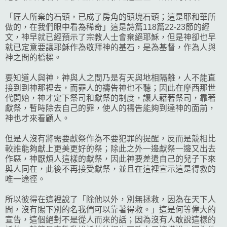
「匠人所棄的石頭，已成了房角的頭塊石頭；這是耶和華所
做的，在我們眼中看為稀奇」這是詩篇118篇22-23節的經
文，神早就已經預示了宗教人士會棄絕耶穌，但是神卻也早
就已定意要讓耶穌作為敬拜神的基石，是為基督，作為人與
神之間的橋樑。
要知道人與神，神與人之間乃是有天與地相隔離，人不能直
接到到神那裡去，而罪人的禱告神也不聽；因此在摩西那世
代開始，神才定下祭司和獻祭的制度，讓人藉著祭司，靠著
獻祭，暫時除去自己的罪，使人的禱告能夠到達神的面前，
神也才來看顧人。
但是人沒有將需要獻祭作為不要犯罪的提醒，反而是競相比
較誰能夠獻上更美更好的祭；除此之外一邊獻祭一邊又出去
作惡，神厭煩人這樣的獻祭，因此神要差遣自己的兒子下來
與人同在，此後不再接受獻祭，並且在這裡宣示這是得救的
唯一途徑。
所以彼得在這裡說了「除他以外，別無拯救，因為在天下人
間，沒有賜下別的名我們可以靠著得救。」這是何等偉大的
宣告，這個絕對不是從人而來的話；因為沒有人敢說這樣的