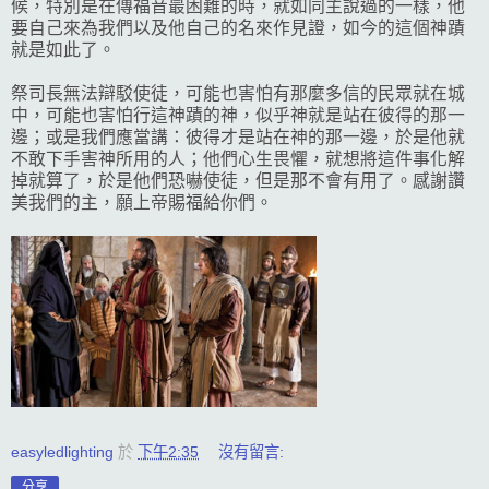
候，特別是在傳福音最困難的時，就如同主說過的一樣，他
要自己來為我們以及他自己的名來作見證，如今的這個神蹟
就是如此了。
祭司長無法辯駁使徒，可能也害怕有那麼多信的民眾就在城
中，可能也害怕行這神蹟的神，似乎神就是站在彼得的那一
邊；或是我們應當講：彼得才是站在神的那一邊，於是他就
不敢下手害神所用的人；他們心生畏懼，就想將這件事化解
掉就算了，於是他們恐嚇使徒，但是那不會有用了。感謝讚
美我們的主，願上帝賜福給你們。
easyledlighting
於
下午2:35
沒有留言:
分享