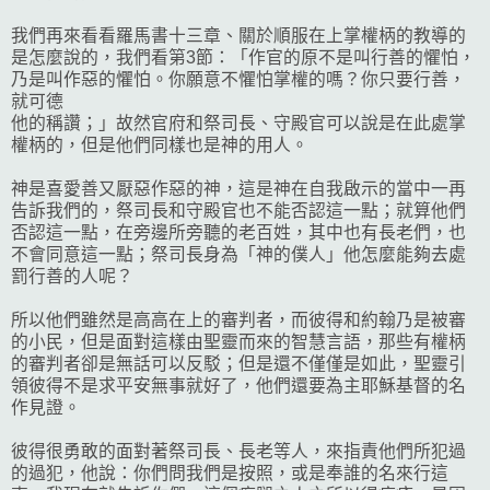
我們再來看看羅馬書十三章、關於順服在上掌權柄的教導的
是怎麼說的，我們看第3節：「作官的原不是叫行善的懼怕，
乃是叫作惡的懼怕。你願意不懼怕掌權的嗎？你只要行善，
就可德
他的稱讚；」故然官府和祭司長、守殿官可以說是在此處掌
權柄的，但是他們同樣也是神的用人。
神是喜愛善又厭惡作惡的神，這是神在自我啟示的當中一再
告訴我們的，祭司長和守殿官也不能否認這一點；就算他們
否認這一點，在旁邊所旁聽的老百姓，其中也有長老們，也
不會同意這一點；祭司長身為「神的僕人」他怎麼能夠去處
罰行善的人呢？
所以他們雖然是高高在上的審判者，而彼得和約翰乃是被審
的小民，但是面對這樣由聖靈而來的智慧言語，那些有權柄
的審判者卻是無話可以反駁；但是還不僅僅是如此，聖靈引
領彼得不是求平安無事就好了，他們還要為主耶穌基督的名
作見證。
彼得很勇敢的面對著祭司長、長老等人，來指責他們所犯過
的過犯，他說：你們問我們是按照，或是奉誰的名來行這