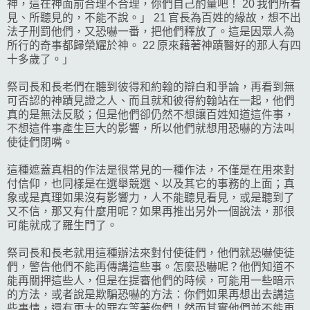
神，這在神面前合理不合理，你們自己酌量吧！ 20 我們所看
見、所聽見的，不能不說。」 21 官長為百姓的緣故，想不出
法子刑罰他們，又恐嚇一番，把他們釋放了。這是因眾人為
所行的奇事都歸榮耀於神。 22 原來藉著神蹟醫好的那人有四
十多歲了。」
祭司長和長老們在聽到彼得和約翰的辯白和爭論，再看到無
可否認的神蹟見證之人、而且就和彼得約翰站在一起，他們
真的是無法反駁；但是他們卻仍然不想讓百姓知道這件事，
不想這件事產生巨大的影響，所以他們就想用恐嚇的方法叫
使徒們閉嘴。
這種遮蓋真相的作法是很常見的一種作法，不僅是在用來對
付信仰，也同樣是在選舉競選、以及其它的事務的上面；真
象或是真理如果沒有影響力，人不能聽見看見，或是聽到了
又不信，那又有什麼用呢？如果再推出另外一個說法，那很
可能就成了羅生門了。
祭司長和長老就用這種辦法來對付使徒們，他們就恐嚇使徒
們，警告他們不能再傳講這些事。怎麼恐嚇呢？他們知道不
能再關押這些人，但是在提審他們的時候，可能用一些暗示
的方法，或者說是欺騙恐嚇的方法：你們如果再想出去講這
些事情，還有更大的罪在等著你們！然而其實他們並不能再