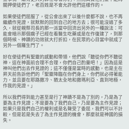
關押使徒們了，老百姓是不會允許他們這樣作的。
如果使徒們屈服了，從公會出來了以後什麼都不說，也不再
繼續作見證，就默默的回到自己的地方去；很可能沒過了多
久，就從親祭司長的那一派當中回流出另外的一種說法：可
能會暗示那個瘸子已經在看醫生吃藥或是在作復建了，到那
個時候、神蹟的功效就大打折扣，在民眾的心目當中就成了
另外一個羅生門了。
好在使徒們有聖靈的感動和帶領，他們說「聽從你們不聽從
神，這在神面前合理不合理，你們自己酌量吧！」因為這是
神叫他們出去作見證的；這不僅僅是當時的感動，也是主在
昇天前告訴他們的「聖靈降臨在你們身上，你們就必得著能
力，並且要在耶路撒冷、猶太全地和撒瑪利亞、直到地極，
作我的見證。」
所以我們得到能力甚至是行了神蹟不是為了別的，乃是為了
要為主作見證；不是要為了我們自己，乃是要為主作見證；
如果只是我們自己的權利或是名聲受了委屈，我們可以不計
較，但是若是失去了為主作見證的機會，那麼就是神國的損
失。