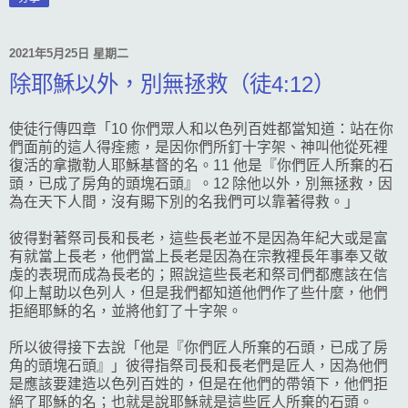
2021年5月25日 星期二
除耶穌以外，別無拯救（徒4:12）
使徒行傳四章「10 你們眾人和以色列百姓都當知道：站在你
們面前的這人得痊癒，是因你們所釘十字架、神叫他從死裡
復活的拿撒勒人耶穌基督的名。11 他是『你們匠人所棄的石
頭，已成了房角的頭塊石頭』。12 除他以外，別無拯救，因
為在天下人間，沒有賜下別的名我們可以靠著得救。」
彼得對著祭司長和長老，這些長老並不是因為年紀大或是富
有就當上長老，他們當上長老是因為在宗教裡長年事奉又敬
虔的表現而成為長老的；照說這些長老和祭司們都應該在信
仰上幫助以色列人，但是我們都知道他們作了些什麼，他們
拒絕耶穌的名，並將他釘了十字架。
所以彼得接下去說「他是『你們匠人所棄的石頭，已成了房
角的頭塊石頭』」彼得指祭司長和長老們是匠人，因為他們
是應該要建造以色列百姓的，但是在他們的帶領下，他們拒
絕了耶穌的名；也就是說耶穌就是這些匠人所棄的石頭。