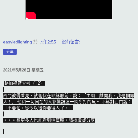
easyledlighting
於
下午2:55
沒有留言:
分享
2021年5月28日 星期五
路加福音查考（12） 

西門彼得看見，就俯伏在耶穌膝前，說：「主啊！離開我，我是個罪
人！」 他和一切同在的人都驚訝這一網所打的魚。 耶穌對西門說：
「不要怕，從今以後你要得人了。」

。。。想更多人也能看到這篇嗎，請按讚或分享