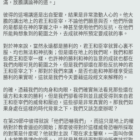
滿，放膽講論神的道。」
彼得的這場講道是出自聖靈，結果是非常激動人心的。他大
膽的講出地上的君王和臣宰，不論他們願意與否，他們所做
的是都是在神的掌握之中。神甚至使用他們的反抗，在他們
所能夠想象到的範圍之外，去成就神所預定要成就的事。
對於神來說，當然永遠都是勝利的，君王和臣宰就算心裏不
服、均也無法和神抗衡；但是還在地上的我們呢，我們和那
些君王和臣宰一樣，也許神的勝利和神的旨意的成就也都在
我們肉眼可見的範圍之外，但是我們卻還在那些反抗神的君
王和臣宰之下，那對於我們來講，是否也能和神那樣享受這
勝利的果實呢，這就是我們今天要藉這段經文來解釋的。
的確，憑藉我們的肉身和肉眼，我們確實無法看見那些還在
遠方和未來的勝利，但是我們卻看得到並且感受得到來自君
王和臣宰們的威脅和壓迫，這些卻是非常真實的。那我們如
果身處在這樣的時代背景之下，我們又該怎麼辦呢？
在第29節中彼得就說「他們恐嚇我們」，而這只是地上的權
柄對於教會逼迫的開始；那麼彼得對於這樣威脅恐嚇所採取
的對策是什麼呢？他就對主說「現在求主鑒察，一面叫你僕
人大放膽量講你的道。」這就是基督徒面對壓迫所應該採取