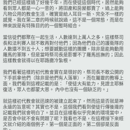
我們已經這樣過了好幾千年，而在使徒這個時代，居然能夠
看到眾人都是一心一意的，將田產和房屋都賣了，過上能夠
凡物公用的教會生活，確實是給人耳目一新、完全不一樣的
感覺。我在第二章的時候就說過，這不是一個常態，而是在
神來說是有特殊目的的一個暫時組合。
當信徒們都聚在一起生活，人數達到上萬人之多，這樣祭司
長和法利賽人就不敢再對付他們；因為他們自己的護衛隊的
人數還不到五十人；想要撼動這樣的團體，除非是能夠動用
羅馬的軍隊，但是當時祭司長是影響不了羅馬巡撫的；因此
這樣教會就得以在耶路撒冷紮根。
我們看著這樣的初代教會實在是很好的，祭司長不敢公開的
下手抓拿他們（除非是他們有人落單），而在屬靈的教導上
面，我們看到這裡記載的是：「使徒大有能力，見證主耶穌
復活，眾人也都蒙大恩。 內中也沒有一個缺乏的。」
就這樣初代教會就迅速的被建立起來了，然而這是否就是神
永遠的旨意呢？其實也不是，這個我們看到使徒行傳後邊的
記載我們就會明白了。並且在這樣看似乎完美的環境當中，
是否會中就不會有問題了呢？我看也不是，在這裡接下來經
文就介紹的兩個例子，第一個是正面的，第二個卻是反面