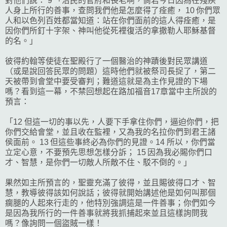
對他們說： 9 「治民的官府和長老啊，倘若今日因為在殘疾
人身上所行的善事，查問我們他是怎麼得了痊癒， 10 你們眾
人和以色列百姓都當知道：站在你們面前的這人得痊癒，是
因你們所釘十字架、神叫他從死裡復活的拿撒勒人耶穌基督
的名。」
彼得約翰等使徒在聖殿行了一個醫治的神蹟後對民眾講道
（或是說回答民眾的問題）這時他們就被祭司長捉了，第二
天被帶到會堂中要受審判；難道這就是為主作見證的下場
嗎？看到這一幕，不禁回想起在路加福音17章當中主所說的
預言：
「12 但這一切的事以先，人要下手拿住你們，逼迫你們，把
你們交給會堂，並且收在監裡，又為我的名拉你們到君王諸
侯面前。 13 但這些事終必為你們的見證。14 所以，你們當
立定心意，不要預先思想怎樣分訴； 15 因為我必賜你們口
才、智慧，是你們一切敵人所敵不住、駁不倒的。」
果然如主所預言的，聖靈充滿了彼得，並且賜彼得口才、智
慧，教導彼得該如何說話；彼得就開始講述他是如何叫那個
瘸腿的人起來行走的，他特別強調這是一件善事；你們如今
是因為我所行的一件善事就將我抓捕起來並且這樣詢問我
嗎？像詢問一個盜賊一樣！