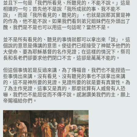
並且下一句是「我們所看見、所聽見的，不能不說。」這是
相連的一句；首先他不是說「我所成就的事、我不能不
說」，而是「我所看見的，聽見的」，也就是說那其實是神
的作為，他不能不說。如果我們看到弟兄姐妹們在外頭出了
醜，我們是不是也可以用這一句話呢？當然不是。
並不是所有看見的、聽見的事情就都可以拿出來「說」，這
個說的意思是傳講的意思。使徒們已經接受了神賦予他們的
大使命、要為耶穌基督的名作見證；在這樣的情況下，祭司
長和長老們卻要求他們閉口不言，這卻是萬萬不能的。
但這個事情若是反過來講，為了傳福音，我們也不能捏造一
些事情出來講，沒有看見、沒有聽見的事也不該拿出來講
的，這不是神所要的見證。見證所要的就是要有真實性。為
了為主作見證，這事又是真的，那麼就算有人威脅有人恐
嚇，我們也不能屈從而不傳不說。感謝讚美我們的主，願上
帝賜福給你們。