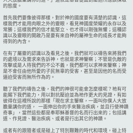
的態度。
首先我們要像彼得那樣，對於神的國度要有清楚的認識，這
樣我們才能用肉眼之外的靈眼，看見神國度榮耀的永存以及
常勝；這樣我們的信才能堅立、也才得以剛強無懼；這種認
識以及靈眼的開啟乃是要有來自神的屬神生命的成長才能夠
得到的內含。
在有了屬靈的認識以及看見之後，我們就可以禱告來將我們
的處境以及需求來告訴神，也就是求神鑒察；不管是仇敵的
攻擊或是人待我們的不公不義，我們都可以求神來鑒察；神
是不會任由他所愛的子民無辜的受害，甚至是因他的名而受
逼迫受害而無所作為的。
聽了我們的禱告之後，我們的神很可能會怎麼樣呢？祂有可
能賜下我們能力，用以對抗壓迫並為祂作更大的見證，有如
彼得在這裡所說的那樣「現在求主鑒察，一面叫你僕人大放
膽量講你的道， 一面伸出你的手來醫治疾病，並且行使神蹟
奇事」，當然這些都是奉耶穌基督的名而行出來的；包括講
道、作見證、醫治疾病、或者是行出其它的神蹟。
或者有的跟隨者或是碰上了特別艱難的時代和環境，碰上特