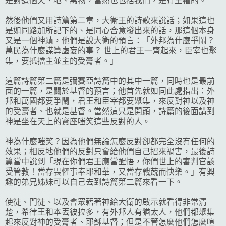
是對這個天、地、萬物，當然也包括我們，是有主權的。
然後他們又用詩篇第二章，大衛王的詩歌來說話；如果這也
是如同路加所記下的、是同心合意發出來的話，那這個本身
又是一個神蹟，他們是說大衛的預言：「外邦為什麼爭鬧？
萬民為什麼謀算虛妄的事？ 世上的君王一齊起來，臣宰也聚
集，要抵擋主並主的受膏者。」
這篇詩篇第二篇是彌賽亞詩篇中的其中一篇，同時也是最前
面的一篇，是關於基督的預言；他首先就如同此處指出：外
邦和萬國都要爭鬧，君王和臣宰都要聚集，來反對神以及神
的受膏者、也就是基督。當然這只是開頭，詩篇的後面講到
神是坐在天上的寶座嗤笑這些反對的人。
神為什麼嗤笑？因為他們無論怎麼反對卻都完全沒有任何的
效果；相反地他們的反對只會給他們自己招來禍害，最後詩
篇當中說到「現在你們君王應當醒悟，你們世上的審判官該
受管教！當存畏懼事奉耶和華，又當存戰兢而快樂。」有興
趣的弟兄姊妹可以自己去到詩篇第二篇來看一下。
使徒、門徒、以及會眾藉著神給大衛的啟示就看得非常清
楚，希律王和本丟彼拉多，有外邦人有猶太人，他們都聚集
起來反對神的受膏者、耶穌基督；但是不管怎麼他們怎麼喧