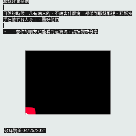
耶穌趕鬼醫病

日落的時候，凡有病人的，不論害什麼病，都帶到耶穌那裡。耶穌按
手在他們各人身上，醫好他們

。。。想你的朋友也能看到這篇嗎，請按讚或分享
敬拜讚美 04/25/2021
