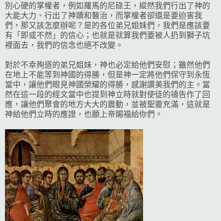
別心硬的掌權者，例如羅馬的尼碌王，縱然我們行出了神的
大能大力、行出了神蹟和醫治，而掌權者卻還是要迫害我
們，那又該怎麼辦呢？是的各位弟兄姐妹們，我們是應該要
有「即或不然」的信心；也就是就算我們要被人扔到獅子坑
裡面去，我們的信念也絕不改變。
對於不幸殉道的弟兄姐妹，神也必定給他們安慰；雖然他們
在地上不能等到神國的得勝，但是神一定將他們保守到永恆
當中，讓他們眼見神國榮耀的得勝，感謝讚美我們的主。當
然在這一段的經文當中也提到神立時就對使徒的禱告作了回
應，讓他們聚會的地方大大的震動，並被聖靈充滿，這就是
神給他們立時的應證，也願上帝賜福給你們。