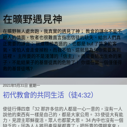
在曠野遇見神
在曠野無人處奔跑，我真實的遇見了神； 教會的講台不能不
顧人的情面，牧者也很難直言指出信徒的缺失、給出人們真
正需要的諍言； 就連標榜真道的、也都是 buf 了許多的客
氣，害怕人會走會掉粉，而我不怕、這就是為何你需要來到
這裡。 主所要的不是淺薄的「信主」，而是要結出生命的果
子，不能結果子的基督徒真的危險了！ 你還在當一個僅僅得
救的基督徒嗎?
2021年5月31日 星期一
初代教會的共同生活（徒4:32）
使徒行傳四章「32 那許多信的人都是一心一意的，沒有一人
說他的東西有一樣是自己的，都是大家公用。 33 使徒大有能
力，見證主耶穌復活，眾人也都蒙大恩。 34 內中也沒有一個
缺乏的，因為人人將田產房屋都賣了，把所賣的價銀拿來，