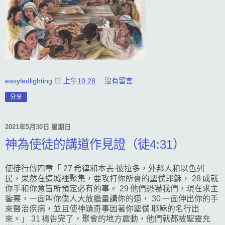
easyledlighting
於
上午10:28
沒有留言:
分享
2021年5月30日 星期日
神為使徒的講道作見證（徒4:31）
使徒行傳四章「 27 希律和本丟‧彼拉多，外邦人和以色列
民，果然在這城裡聚集，要攻打你所膏的聖僕耶穌， 28 成就
你手和你意旨所預定必有的事。 29 他們恐嚇我們，現在求主
鑒察，一面叫你僕人大放膽量講你的道， 30 一面伸出你的手
來醫治疾病，並且使神蹟奇事因著你聖僕 耶穌的名行出
來。」 31 禱告完了，聚會的地方震動，他們就都被聖靈充