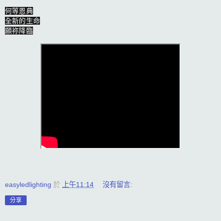
何等恩典

全新的生命

願祢降臨
easyledlighting
於
上午11:14
沒有留言:
分享