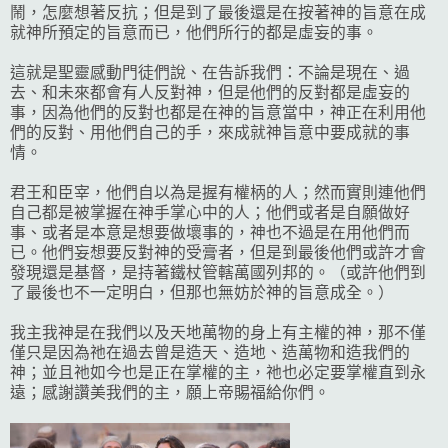
鬧，怎麼想著反抗；但是到了最後還是在按著神的旨意在成
就神所預定的旨意而已，他們所行的都是虛妄的事。
這就是聖靈感動門徒們說、在告訴我們：不論是現在、過
去、和未來都會有人反對神，但是他們的反對都是虛妄的
事，因為他們的反對也都是在神的旨意當中，神正在利用他
們的反對、用他們自己的手，來成就神旨意中要成就的事
情。
君王和臣宰，他們自以為是握有權柄的人；然而實則連他們
自己都是被掌握在神手掌心中的人；他們或者是自願做好
事、或者是本意是想要做壞事的，神也不過是在用他們而
已。他們妄想要反對神的受膏者，但是到最後他們或許才會
發現還是基督，是持著鐵杖管轄萬國列邦的。（或許他們到
了最後也不一定明白，但那也無妨於神的旨意成全。）
我主我神是在我們以及天地萬物的身上有主權的神，那不僅
僅只是因為祂在過去曾是造天、造地、造萬物和造我們的
神；並且祂如今也是正在掌權的主，祂也必定要掌權直到永
遠；感謝讚美我們的主，願上帝賜福給你們。