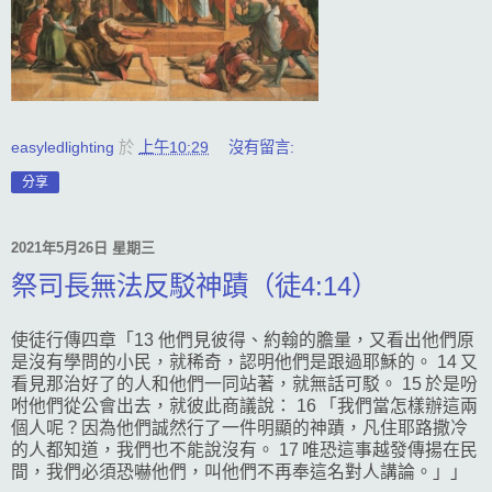
easyledlighting
於
上午10:29
沒有留言:
分享
2021年5月26日 星期三
祭司長無法反駁神蹟（徒4:14）
使徒行傳四章「13 他們見彼得、約翰的膽量，又看出他們原
是沒有學問的小民，就稀奇，認明他們是跟過耶穌的。 14 又
看見那治好了的人和他們一同站著，就無話可駁。 15 於是吩
咐他們從公會出去，就彼此商議說： 16 「我們當怎樣辦這兩
個人呢？因為他們誠然行了一件明顯的神蹟，凡住耶路撒冷
的人都知道，我們也不能說沒有。 17 唯恐這事越發傳揚在民
間，我們必須恐嚇他們，叫他們不再奉這名對人講論。」」