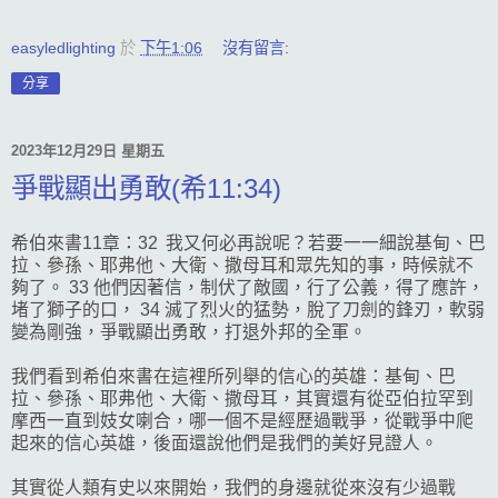
easyledlighting
於
下午1:06
沒有留言:
分享
2023年12月29日 星期五
爭戰顯出勇敢(希11:34)
希伯來書11章：32 我又何必再說呢？若要一一細說基甸、巴
拉、參孫、耶弗他、大衛、撒母耳和眾先知的事，時候就不
夠了。 33 他們因著信，制伏了敵國，行了公義，得了應許，
堵了獅子的口， 34 滅了烈火的猛勢，脫了刀劍的鋒刃，軟弱
變為剛強，爭戰顯出勇敢，打退外邦的全軍。
我們看到希伯來書在這裡所列舉的信心的英雄：基甸、巴
拉、參孫、耶弗他、大衛、撒母耳，其實還有從亞伯拉罕到
摩西一直到妓女喇合，哪一個不是經歷過戰爭，從戰爭中爬
起來的信心英雄，後面還說他們是我們的美好見證人。
其實從人類有史以來開始，我們的身邊就從來沒有少過戰