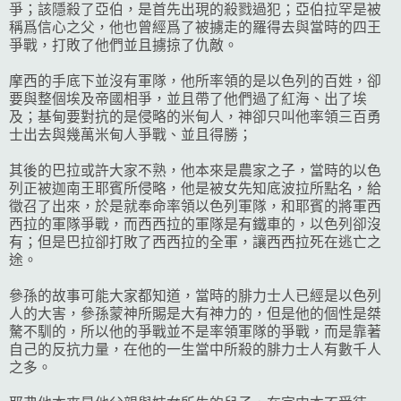
爭；該隱殺了亞伯，是首先出現的殺戮過犯；亞伯拉罕是被
稱爲信心之父，他也曾經爲了被擄走的羅得去與當時的四王
爭戰，打敗了他們並且擄掠了仇敵。
摩西的手底下並沒有軍隊，他所率領的是以色列的百姓，卻
要與整個埃及帝國相爭，並且帶了他們過了紅海、出了埃
及；基甸要對抗的是侵略的米甸人，神卻只叫他率領三百勇
士出去與幾萬米甸人爭戰、並且得勝；
其後的巴拉或許大家不熟，他本來是農家之子，當時的以色
列正被迦南王耶賓所侵略，他是被女先知底波拉所點名，給
徵召了出來，於是就奉命率領以色列軍隊，和耶賓的將軍西
西拉的軍隊爭戰，而西西拉的軍隊是有鐵車的，以色列卻沒
有；但是巴拉卻打敗了西西拉的全軍，讓西西拉死在逃亡之
途。
參孫的故事可能大家都知道，當時的腓力士人已經是以色列
人的大害，參孫蒙神所賜是大有神力的，但是他的個性是桀
驁不馴的，所以他的爭戰並不是率領軍隊的爭戰，而是靠著
自己的反抗力量，在他的一生當中所殺的腓力士人有數千人
之多。