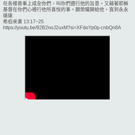
在各樣善事上成全你們，叫你們遵行他的旨意，又藉著耶穌
基督在你們心裡行他所喜悅的事。願榮耀歸給他，直到永永
遠遠
希伯來書 13:17~25
https://youtu.be/92B2noJ2uxM?si=XFdoYp0p-cnbQn8A