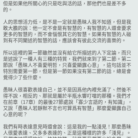
但是如果他所關心的只是吃與活的話，那他們也是差不多
的。
人的思想活力低，是不是一定就是愚昧人我不知道，但是我
敢大膽的說：他一定不會是有智慧的，有智慧的人還會要求
更多的智慧的，而不會惱恨其它的智慧。如果有智慧的人碰
到有不同闡述的智慧的話，應該會有彼此交流的喜樂的。
所以這裡的第一節雖然並沒有給它所描述的人下定論，而只
是述說了一種人有三種的特質，我們就來到了第二節。第二
節說「愚昧人不喜愛明哲，只喜愛顯露心意」，這句話並不
特別需要第一節，但是第一節如果沒有第二節的話，總是會
覺得少了些什麼。
愚昧人很喜歡表達自己，並不是因爲他內裡充滿了、然後不
得不說，相反的、那就是屬於半瓶水響叮噹的那種。我們才
在前章（17章）的最後27節處說「寡少言語的，有知識」，
又說「愚昧人若靜默不言也可算爲有智慧」那麼愛顯露自己
心意的呢？
我們有時表達意見時還會說：這是我的一點淺見！那麼愚昧
人很愛表達、又多多表達的、正是這種樣的許多「淺見」。