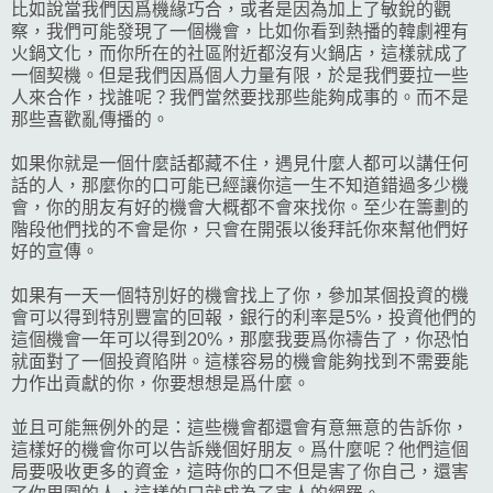
比如說當我們因爲機緣巧合，或者是因為加上了敏銳的觀
察，我們可能發現了一個機會，比如你看到熱播的韓劇裡有
火鍋文化，而你所在的社區附近都沒有火鍋店，這樣就成了
一個契機。但是我們因爲個人力量有限，於是我們要拉一些
人來合作，找誰呢？我們當然要找那些能夠成事的。而不是
那些喜歡亂傳播的。
如果你就是一個什麼話都藏不住，遇見什麼人都可以講任何
話的人，那麼你的口可能已經讓你這一生不知道錯過多少機
會，你的朋友有好的機會大概都不會來找你。至少在籌劃的
階段他們找的不會是你，只會在開張以後拜託你來幫他們好
好的宣傳。
如果有一天一個特別好的機會找上了你，參加某個投資的機
會可以得到特別豐富的回報，銀行的利率是5%，投資他們的
這個機會一年可以得到20%，那麼我要爲你禱告了，你恐怕
就面對了一個投資陷阱。這樣容易的機會能夠找到不需要能
力作出貢獻的你，你要想想是爲什麼。
並且可能無例外的是：這些機會都還會有意無意的告訴你，
這樣好的機會你可以告訴幾個好朋友。爲什麼呢？他們這個
局要吸收更多的資金，這時你的口不但是害了你自己，還害