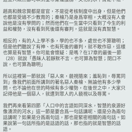
趙高和魏忠賢都是宦官，不是從考核制度中出身，但是他們
也都是受過不少教育的；秦檜乃是身爲宰相，大概沒有人會
說他是沒有學問的；然而他們在一生當中只看到了今生的利
益和權勢，沒有看到死後還有審判，這就是沒有真智慧。
相反的，有的人上學不多，學的也不多，處世也不算聰明；
但是他們聽說了有神、也有死後的審判，就不敢作惡，這樣
也算是有智慧。你可能會懷疑：是嗎？在17章的最後一節
（28）就說「愚昧人若靜默不言，也可算為智慧；閉口不
說，也可算為聰明」
所以這裡第一節就說「惡人來，藐視隨來；羞恥到，辱罵同
到」像我們前面所講到的著名惡人秦檜、無論他有多少學
問，也不論他在世的時候有多少權勢，在後世之中，大家只
記得他是一個惡人，就遭到眾人的人藐視以及辱罵。
我們再來看第四節「人口中的言語如同深水，智慧的泉源好
像湧流的河水」這一節是要合爲一句話講呢、還是分為兩句
話講呢？如果是分爲兩句話，那也是緊密相關的兩句話。如
果說第一句話所指的是話語的話，那也指的就是智慧的話
語。