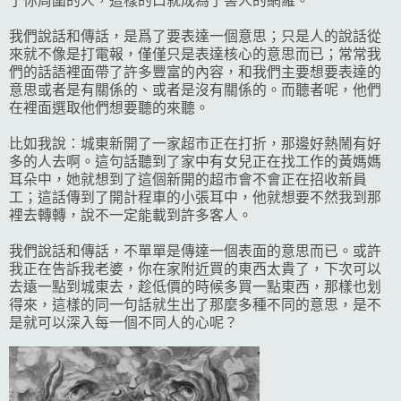
了你周圍的人，這樣的口就成為了害人的網羅。
我們說話和傳話，是爲了要表達一個意思；只是人的說話從
來就不像是打電報，僅僅只是表達核心的意思而已；常常我
們的話語裡面帶了許多豐富的內容，和我們主要想要表達的
意思或者是有關係的、或者是沒有關係的。而聽者呢，他們
在裡面選取他們想要聽的來聽。
比如我說：城東新開了一家超市正在打折，那邊好熱鬧有好
多的人去啊。這句話聽到了家中有女兒正在找工作的黃媽媽
耳朵中，她就想到了這個新開的超市會不會正在招收新員
工；這話傳到了開計程車的小張耳中，他就想要不然我到那
裡去轉轉，說不一定能載到許多客人。
我們說話和傳話，不單單是傳達一個表面的意思而已。或許
我正在告訴我老婆，你在家附近買的東西太貴了，下次可以
去遠一點到城東去，趁低價的時候多買一點東西，那樣也划
得來，這樣的同一句話就生出了那麼多種不同的意思，是不
是就可以深入每一個不同人的心呢？