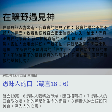
在曠野遇見神
在曠野無人處奔跑，我真實的遇見了神； 教會的講台不能不
顧人的情面，牧者也很難直言指出信徒的缺失、給出人們真
正需要的諍言； 就連標榜真道的、也都是 buf 了許多的客
氣，害怕人會走會掉粉，而我不怕、這就是為何你需要來到
這裡。 主所要的不是淺薄的「信主」，而是要結出生命的果
子，不能結果子的基督徒真的危險了！ 你還在當一個僅僅得
救的基督徒嗎?
2023年12月31日 星期日
愚昧人的口（箴言18：6）
箴言18篇：6 愚昧人張嘴啟爭端，開口招鞭打。 7 愚昧人的
口自取敗壞，他的嘴是他生命的網羅。 8 傳舌人的言語如同
美食，深入人的心腹。