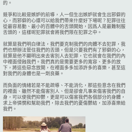
的。
競爭和比較是嫉妒的前導，人一但生出嫉妒就會生出邪僻的
心，而邪僻的心還可以給我們帶來什麼好下場呢？犯罪往往
從最容易動、最小的百體中的舌頭開始，因爲人是最難制服
舌頭的，這樣呢犯罪就會將我們限在犯罪之中。
就算是我們明白律法，我們要克制我們的肉體不去犯罪，我
們也想辦法管住我們的舌頭，但是只要我們有了邪僻的心，
就算是他不顯明出來去害別人去犯罪，它也就會在我們的內
中裡面侵蝕我們。我們真的是需要更多的寬容、更多的放
下，將這些惡念放開，在裡面多多加添許多的喜樂，甚至這
對我們的身體也是一劑良藥。
而負面的情緒若是不能疏導、不能消化，那這些意念在我們
的裡面、雖然不能傷害別人、但是卻會凡事來傷害我們的自
身，可以使我們抑鬱，更是可以傷害我們各個部分的身體，
求上帝憐憫和幫助我們，除去我們的憂傷鬱結，加添喜樂給
我們。