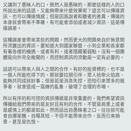
又講到了愚昧人的口，既然人是愚昧的、那麼這樣的人的口
所說出來的話語，又能夠帶來什麼效果呢？語言可以傳達資
訊、也可以傳達情感；但是因爲說者和聽者的差異，傳達的
本身就會帶來不準確，有可能會添加或者減少資訊、這是傳
達誤差。
這種誤差會帶來某些的問題，然而更大的問題來自於無意間
所流露出的資訊。要知道大到國家聯盟，小到企業和各家都
有著各樣的機遇、或者有利、或者隱藏著弱點。沒有一個團
體是向外完全敞開的，而控制資訊的流動是一定有必要的。
話語可以帶來人與人之間的合作。有好的投資標的，也不是
一個人所能吃得下的，那就要拉朋引伴，眾人拾柴火焰高，
能夠共同成就好事；但是若是消息失控，恐怕引來眾多的競
爭者，就會造成一窩蜂的亂象，破壞了合理的市場。
所以有序的和可控的資訊傳遞是非常重要的，我們希望資訊
傳播給我們帶來的是友好且有利的合作，不管是商業上或者
是感情上的都是如此。然而話出自愚昧者之口，往往就可能
會自爆家醜，自曝其短，不但不能帶來合作，反而引來禍
患，甚至是仇恨。