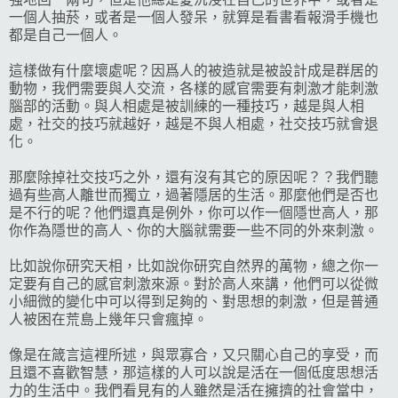
一個人抽菸，或者是一個人發呆，就算是看書看報滑手機也
都是自己一個人。
這樣做有什麼壞處呢？因爲人的被造就是被設計成是群居的
動物，我們需要與人交流，各樣的感官需要有刺激才能刺激
腦部的活動。與人相處是被訓練的一種技巧，越是與人相
處，社交的技巧就越好，越是不與人相處，社交技巧就會退
化。
那麼除掉社交技巧之外，還有沒有其它的原因呢？？我們聽
過有些高人離世而獨立，過著隱居的生活。那麼他們是否也
是不行的呢？他們還真是例外，你可以作一個隱世高人，那
你作為隱世的高人、你的大腦就需要一些不同的外來刺激。
比如說你研究天相，比如說你研究自然界的萬物，總之你一
定要有自己的感官刺激來源。對於高人來講，他們可以從微
小細微的變化中可以得到足夠的、對思想的刺激，但是普通
人被困在荒島上幾年只會瘋掉。
像是在箴言這裡所述，與眾寡合，又只關心自己的享受，而
且還不喜歡智慧，那這樣的人可以說是活在一個低度思想活
力的生活中。我們看見有的人雖然是活在擁擠的社會當中，