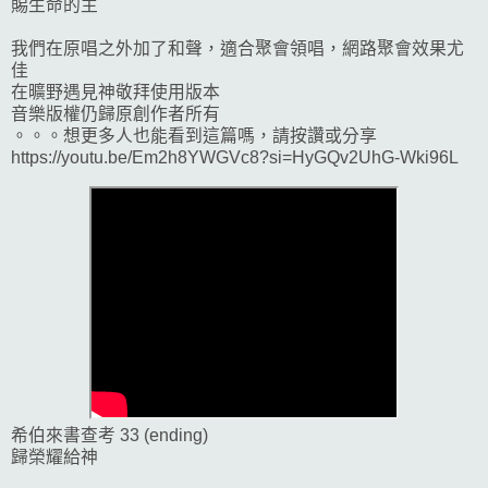
賜生命的主
我們在原唱之外加了和聲，適合聚會領唱，網路聚會效果尤
佳
在曠野遇見神敬拜使用版本
音樂版權仍歸原創作者所有
。。。想更多人也能看到這篇嗎，請按讚或分享
https://youtu.be/Em2h8YWGVc8?si=HyGQv2UhG-Wki96L
希伯來書查考 33 (ending)
歸榮耀給神