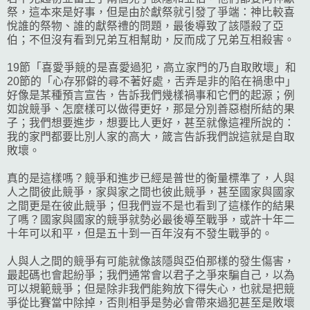
祭，這本來是好事，但是由於獻祭就引發了爭端：神比較喜
悅誰的祭物、誰的獻祭禮的問題，最後導致了該隱殺了亞
伯；不但沒有看到兄弟互相幫助，反而成了兄弟互相殺害。
19節「喜愛爭競的是喜愛過犯，高立家門的乃自取敗壞」和
20節的「心存邪僻的尋不著好處，舌弄是非的陷在禍患中」
好像是某種預言宣告，告訴我們幾樣禍事和它們的起源；例
如說競爭、怎麼樣可以做得更好，那是分別善惡樹所結的果
子；我們想要進步，想要比人更好，甚至就像這裡所說的：
我的家門都要比別人家的高大，箴言告訴我們說這就是自取
敗壞。
真的是這樣嗎？競爭和進步已經是普世的衡量標準了，人與
人之間彼此競爭，家與家之間也彼此競爭，甚至國家與國家
之間更是在彼此競爭；但我們豈不是也看到了這樣作的結果
了嗎？國家與國家的競爭就勢必最後導至戰爭，或許十年二
十年可以和平，但是五十到一百年沒有不發生戰爭的。
人與人之間的競爭有可能就像該隱與亞伯那樣的發生傷害，
最起碼也會起紛爭；我們通常會以君子之爭來騙自己，以為
可以規範競爭；但是除非我們能夠放下得失心，也就是把競
爭從比賽當中除掉，否則相爭是勢必會帶來過犯甚至是敗壞