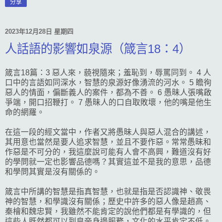
分享
2023年12月28日 星期四
人話語的影響如泉源（箴言18：4）
箴言18篇：3 惡人來，藐視隨來；羞恥到，辱罵同到。 4 人
口中的言語如同深水，智慧的泉源好像湧流的河水。 5 瞻徇
惡人的情面，偏斷義人的案件，都為不善。 6 愚昧人張嘴啟
爭端，開口招鞭打。 7 愚昧人的口自取敗壞，他的嘴是他生
命的網羅。
在這一段的經文當中，作者又將愚昧人與惡人混合的講述，
其用意也當然是要人追求智慧，並且不要作惡。常常愚昧和
作惡是不可分的，我這麼說可能有人會不高興，難道沒有好
的學問就一定也影響品德嗎？其實這並不是我的意思，品德
和學問其實是沒有關係的。
箴言中所講的智慧是指真智慧，也就是指是否認識神、敬畏
神的智慧，和學識沒有關係；歷史中許多的惡人像是趙高、
秦檜和魏忠賢，我雖然不能肯定的說他們都是有學識的，但
這些人既然都可以到皇帝身邊服務，文化的水平肯定不低。