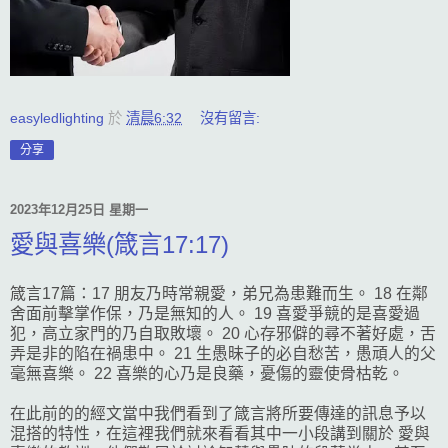
easyledlighting
於
清晨6:32
沒有留言:
分享
2023年12月25日 星期一
愛與喜樂(箴言17:17)
箴言17篇：17 朋友乃時常親愛，弟兄為患難而生。 18 在鄰
舍面前擊掌作保，乃是無知的人。 19 喜愛爭競的是喜愛過
犯，高立家門的乃自取敗壞。 20 心存邪僻的尋不著好處，舌
弄是非的陷在禍患中。 21 生愚昧子的必自愁苦，愚頑人的父
毫無喜樂。 22 喜樂的心乃是良藥，憂傷的靈使骨枯乾。
在此前的的經文當中我們看到了箴言將所要傳達的訊息予以
混搭的特性，在這裡我們就來看看其中一小段講到關於 愛與