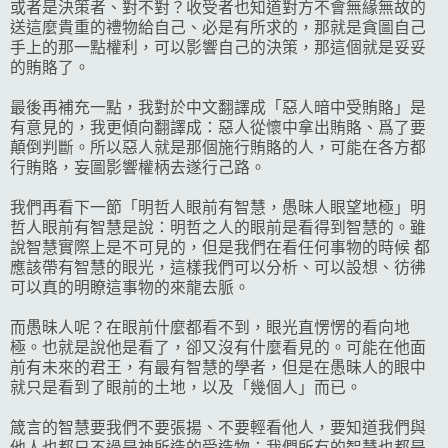
或者是決策者、對不對？收受者也知道對方不會無緣無故的
送這麼貴重的禮物給自己、必是有所求的，那就是貪圖自己
手上的那一點權利，可以影響自己的決策，那這個就是妥妥
的賄賂了。
最後再補充一點，我對於中文翻譯成「惡人暗中受賄賂」是
有意見的，我更傾向翻譯成：惡人從懷中拿出賄賂、爲了要
顛倒判斷。所以惡人就是那個施行賄賂的人，可能在各方都
行賄賂，妄圖影響權柄去遂行己路。
我們再看下一節「明哲人眼前有智慧，愚昧人眼望地極」明
哲人眼前有智慧是說：明哲之人的眼前是看得到智慧的。雖
說智慧實際上是不可見的，但是我們在看任何事物的時候 都
應該帶有智慧的眼光，這樣我們可以分析、可以設想、彷彿
可以真的明瞭這事物的來龍去脈。
而愚昧人呢？在眼前什麼都看不到，眼光直愣愣的看向地
極。也就是說他是看了，卻又沒有什麼看見的。可能在他面
前有未來的君王，有最有智慧的學者，但是在愚昧人的眼中
就只是看到了眼前的土地，以及「幾個人」而已。
箴言的智慧要我們不要張揚、不要輕看他人，要知道我們與
他人也都只不過是神所造的受造物；我們所有的智慧也都是