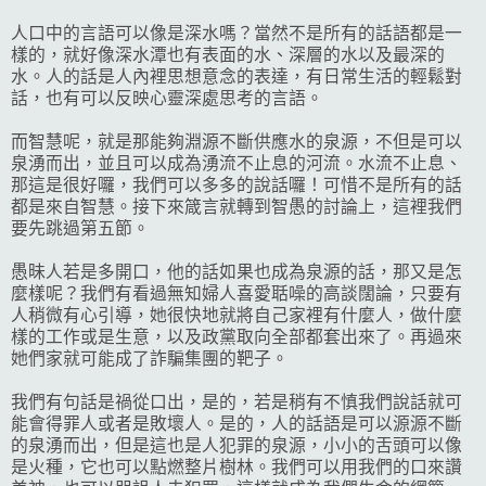
人口中的言語可以像是深水嗎？當然不是所有的話語都是一
樣的，就好像深水潭也有表面的水、深層的水以及最深的
水。人的話是人內裡思想意念的表達，有日常生活的輕鬆對
話，也有可以反映心靈深處思考的言語。
而智慧呢，就是那能夠淵源不斷供應水的泉源，不但是可以
泉湧而出，並且可以成為湧流不止息的河流。水流不止息、
那這是很好囉，我們可以多多的說話囉！可惜不是所有的話
都是來自智慧。接下來箴言就轉到智愚的討論上，這裡我們
要先跳過第五節。
愚昧人若是多開口，他的話如果也成為泉源的話，那又是怎
麼樣呢？我們有看過無知婦人喜愛聒噪的高談闊論，只要有
人稍微有心引導，她很快地就將自己家裡有什麼人，做什麼
樣的工作或是生意，以及政黨取向全部都套出來了。再過來
她們家就可能成了詐騙集團的靶子。
我們有句話是禍從口出，是的，若是稍有不慎我們說話就可
能會得罪人或者是敗壞人。是的，人的話語是可以源源不斷
的泉湧而出，但是這也是人犯罪的泉源，小小的舌頭可以像
是火種，它也可以點燃整片樹林。我們可以用我們的口來讚