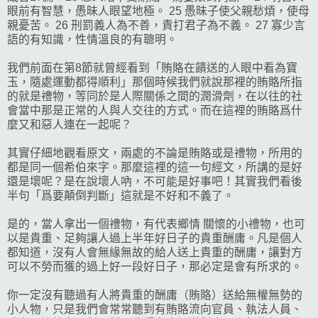
眼前有智慧，愚昧人眼望地極。 25 愚昧子使父親愁煩，使母
親憂苦。 26 刑罰義人為不善，責打君子為不義。 27 寡少言
語的有知識，性情溫良的有聰明。
我們前面在第8節就曾經看到「賄賂在饋送的人眼中看為寶
玉，隨處運動都得順利」那個時候我們就說那裡的賄賂所指
的就是禮物，等同於是人際關係之間的潤滑劑，在以往的社
會當中那是正常的人與人交往的方式。而在這裡的賄賂爲什
麼又和惡人連在一起呢？
其實仔細地觀看原文，兩處的不論是賄賂或是禮物，所用的
都是同一個希伯來字。那麼這裡的這一句經文，所講的是好
還是壞呢？是在說壞人吶，不可能是好事吧！其實我們看後
半句「爲要顛倒判斷」這就是不好和不義了。
是的，當人拿出一個禮物，有代表鄉情 關懷的小禮物，也可
以是貴重、足夠讓人過上半年好日子的貴重酬庸。凡是個人
都知道，沒有人會無緣無故的給人送上貴重的酬庸，讓對方
可以不勞而獲的過上好一段好日子，那必定是會有所求的。
你一定沒有聽過有人將貴重的酬庸（賄賂）送給無權無勢的
小人物，只是我們會常常聽到有賄賂流向官員、執法人員、