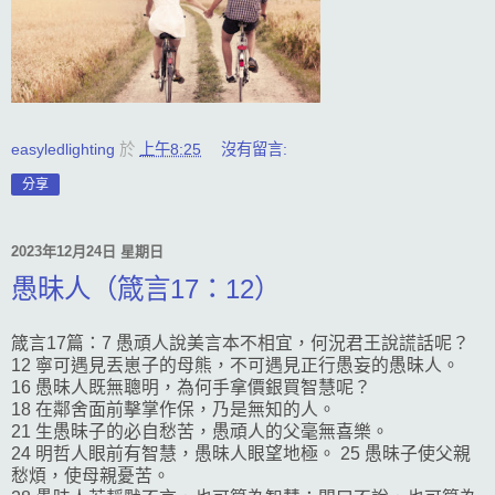
easyledlighting
於
上午8:25
沒有留言:
分享
2023年12月24日 星期日
愚昧人（箴言17：12）
箴言17篇：7 愚頑人說美言本不相宜，何況君王說謊話呢？
12 寧可遇見丟崽子的母熊，不可遇見正行愚妄的愚昧人。
16 愚昧人既無聰明，為何手拿價銀買智慧呢？
18 在鄰舍面前擊掌作保，乃是無知的人。
21 生愚昧子的必自愁苦，愚頑人的父毫無喜樂。
24 明哲人眼前有智慧，愚昧人眼望地極。 25 愚昧子使父親
愁煩，使母親憂苦。