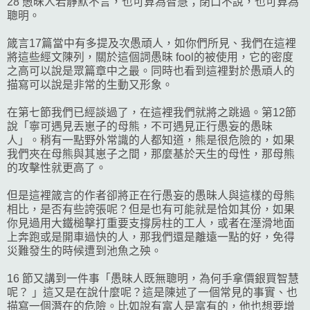
28 愚昧人若靜默不言，也可算為智慧；閉口不說，也可算為
聰明。
箴言17篇當中有多提及次愚頑人，如你們所見、我們在這裡
將這些經文陳列，關於這個詞愚昧 fool的被使用，它的密度
之高可以說是眾篇章中之最。同時也看到這裡對於愚頑人的
描寫可以說是非常的生動又形象。
在第七節我們已經談過了，在這裡我們就將之跳過。第12節
說「寧可遇見丟崽子的母熊，不可遇見正行愚妄的愚昧
人」。稍有一點野外常識的人都知道，熊是很危險的，如果
我們夾在母熊與其崽子之間，那麼基於天生的母性，那母熊
的攻擊性就更高了。
但是這裡箴言的作者卻將正在行愚妄的愚昧人與這樣的母熊
相比，是否有些誇張呢？但是也有可能就是恰如其份，如果
你見過用大鐵槌擊打重要支撐房柱的工人，或者在溼滑地面
上奔跑或是開車過快的人，那我們還是離遠一點的好，免得
災難發生的時候遭到池魚之殃。
16 節又講到一件事「愚昧人既無聰明，為何手拿價銀買智慧
呢？ 」這又是在說什麼呢？這是陳述了一個常見的事實、也
描寫一個潛在的危險。比如說有富人是富有的，他也想要增