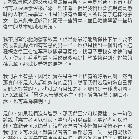
這裡說愚昧人的父母就會毫無喜樂、甚至是愁苦。不錯，我
們可以透過學習來加添一些知識，但是我們也會發現資質愚
昧的人就算是學習、也是很沒有效率的。所以有了這樣的子
女，也只能寄望於爲他累積一些資本，並且教他學習一些防
衛性的基本知識和方法。
我不期望你能夠發家致富，但是你最好能夠保住家業。要不
然或者能夠找到有智慧的另一半，也算是找到一個出路。這
種概念從亞伯拉罕爲以撒尋妻開始，找妻子要找有才德的婦
人，便是在看重智慧。當然最後就是指望能夠得到有智慧的
孫兒輩，那就要看神的賜福了。
我們看重智慧，因爲那實在是在世上稀有的好品質啊，然而
那真的不是人人都能夠有的品質；然而我們若是知道自己算
是缺乏智慧的，那也就是有自知之明，那也是一種聰明啊。
所以28節說「愚昧人若靜默不言，也可算為智慧；閉口不
說，也可算為聰明。」
是的，如果我們沒有智慧，那我們至少可以藏拙；有一句俗
諺說「寡言者可以杜忌，寡行者可以藏拙，寡智者可以習
靜，寡能者可以節勞」這些都是告訴我們如果我們不行，那
我們至少可以藏。就算是智者千慮都必有一失，更何況缺乏
智慧的，豈不是更是言多必失嗎，還不如不言語了、那就不