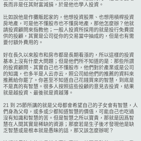
長而非是任其財富減損，於是他也學人投資。
比如說他是作攤販起家的，他想投資股票、也想用槓桿投資
房地產，可是他不懂股市也不懂房地產，那他怎麼辦？他就
請投資顧問來指教他；一般人投資所採用的就是投行免費提
供的投顧，其實是公司從你的交易當中抽成的，但是也有需
要付額外費用的。
好在長久以來股市和房市都是長期看漲的，所以這樣的投資
基本上沒有什麼大問題；但是他們所不知道的是：那些所謂
的投資顧問、其實自己也不懂股市，他們對於產業或是公司
的知識，也多半是人云亦云，照公司給他們的推薦的資料來
推薦給你罷了。你甚至不知道自己花錢買來的智慧，到底是
不是真的有智慧。很多人按照這些投顧的意見去投資，結果
就是越投資、最後就是資越薄。
21 到 25節所講的就是父母都會希望自己的子女會有智慧，人
們身為父母，或多或少都知道智慧的價值，可能自己也吃過
沒有知識和智慧的苦。但是智慧之所以寶貴，那就是因爲智
慧在人間其實是稀缺的資源；那麼若是生子後才發現他是缺
乏智慧或是根本就是愚昧的話，那又該怎麼辦呢？