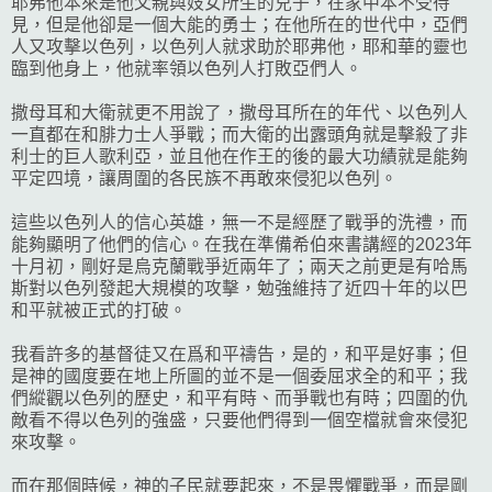
耶弗他本來是他父親與妓女所生的兒子，在家中本不受待
見，但是他卻是一個大能的勇士；在他所在的世代中，亞們
人又攻擊以色列，以色列人就求助於耶弗他，耶和華的靈也
臨到他身上，他就率領以色列人打敗亞們人。
撒母耳和大衛就更不用說了，撒母耳所在的年代、以色列人
一直都在和腓力士人爭戰；而大衛的出露頭角就是擊殺了非
利士的巨人歌利亞，並且他在作王的後的最大功績就是能夠
平定四境，讓周圍的各民族不再敢來侵犯以色列。
這些以色列人的信心英雄，無一不是經歷了戰爭的洗禮，而
能夠顯明了他們的信心。在我在準備希伯來書講經的2023年
十月初，剛好是烏克蘭戰爭近兩年了；兩天之前更是有哈馬
斯對以色列發起大規模的攻擊，勉強維持了近四十年的以巴
和平就被正式的打破。
我看許多的基督徒又在爲和平禱告，是的，和平是好事；但
是神的國度要在地上所圖的並不是一個委屈求全的和平；我
們縱觀以色列的歷史，和平有時、而爭戰也有時；四圍的仇
敵看不得以色列的強盛，只要他們得到一個空檔就會來侵犯
來攻擊。
而在那個時候，神的子民就要起來，不是畏懼戰爭，而是剛