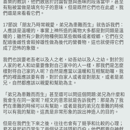
喜樂的教訓，他們散居於討論智慧與愚昧的段落當中，甚至
有點被當做是填充句子的意味，但是既然它們也在此處，我
們還是來看看它們。
17節說「朋友乃時常親愛，弟兄為患難而生」就告訴我們：
人應該是溫暖的，事實上神所造的萬物大多都是對同類是溫
暖的；雖然有少數的物種例如某些蜘蛛或者螳螂，它們在交
配過後雌性會殺掉雄性做為後代的營養物，這也就使得它們
成了恐怖的象徵。
我們也說要老吾老以及人之老，幼吾幼以及人之幼。對於別
人家的老人和幼童要像對自己家中的人一樣，那我們是怎麼
樣對待自己家的人呢？自然是應當以溫暖和互相幫助囉，我
們的裡面應該要有善，對於自家人或者是對朋友，或者是弟
兄，自然都應該以親愛和幫助為主。
「弟兄為患難而而生」甚至還可以問這個問題:弟兄為什麼和
我會生在同一家呢？經文的意思就是告訴我們：那是為了我
們在患難的時候可以有幫助，或者是我的弟兄在患難的時候
可以有我的幫助。這真是非常形象的說出神造人的目的。
但是在我們生下來之後，往往也會有了競爭和比較的心理；
君不見起初亞當生了兩個兒子該隱和亞伯，他們都要向神獻