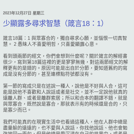
2023年12月27日 星期三
少顯露多尋求智慧（箴言18：1）
箴言18篇：1 與眾寡合的，獨自尋求心願，並惱恨一切真智
慧。 2 愚昧人不喜愛明哲，只喜愛顯露心意。
看到頭兩節的經文，你們會想到什麼呢？關於箴言的解經書
很少，寫到第18篇這裡的更是寥寥無幾，對這兩節經文的解
釋更有的是錯的。原因可能是出自於分節，要知道舊約的寫
成是沒有分節的，甚至連標點符號都沒有。
第一節的寫成只是在述說一種人，說他是不好與人合，這可
能是說他不喜歡和人說話或者是社交，並不一定說他就真的
遠離人群、或者是離群索居；所以和合本的翻譯不錯，就是
與眾寡合，既然說是寡合，那就表示有的時候還是合的，只
是寡少而已。
我們可能真的在現實生活中也看過這種人，他在人群中總是
盡量躲的遠遠的，也不愛與人說話，你找他說話、他也會勉
強地回一兩句，但是他總是愛沉浸在自己的世界中，或者是