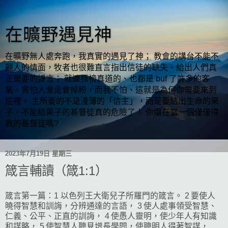
在曠野遇見神
在曠野無人處奔跑，我真實的遇見了神； 教會的講台不能不
顧人的情面，牧者也很難直言指出信徒的缺失、給出人們真
正需要的諍言； 就連標榜真道的、也都是 buf 了許多的客
氣，害怕人會走會掉粉，而我不怕、這就是為何你需要來到
這裡。 主所要的不是淺薄的「信主」，而是要結出生命的果
子，不能結果子的基督徒真的危險了！ 你還在當一個僅僅得
救的基督徒嗎?
2023年7月19日 星期三
箴言輔讀（箴1:1）
箴言第一篇：1 以色列王大衛兒子所羅門的箴言。 2 要使人
曉得智慧和訓誨，分辨通達的言語， 3 使人處事領受智慧、
仁義、公平、正直的訓誨， 4 使愚人靈明，使少年人有知識
和謀略， 5 使智慧人聽見增長學問，使聰明人得著智謀，