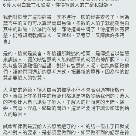
6 使人明白箴言和譬喻，懂得智慧人的言辭和謎語。
我們對於箴言這部經書，就不進行一般的經書查考了，因為
箴言中的文句可以算是簡單易懂，多數的人讀了就能夠明白
其中的勸誡，所羅門在另一部傳道書中講了「傳道者因有智
慧，仍將知識教訓眾人，又默想，又考查，又陳說許多箴
言」
是的，這就是箴言，和這裡所陳述的相同，是傳道者以智慧
來訓誡人，讓欠缺智慧的人能夠簡單的就明白神所賜下、可
能有些隱諭難懂的話語；對於有智慧的人呢，也能夠開啟他
們，讓他們開通新的思考方式，拓展新的境界，因為神的智
慧高要過人的智慧。
人世間的道德，待人處事的標準不但不會高明過神所啟示
的，事實上許多其中的精要也都還是神啟發給我們的；造人
的神要比人自己還要了解人，了解人的裡面有的黑暗、嫉
妒、苦毒、淫亂、慾望的問題，這是神要賜下誡命和律例給
人的原因。
誡命和律例是要給人去照著遵守的，神的話一但出了口就成
為神對人的要求，是必須要做到的，如果做不到的話那在神