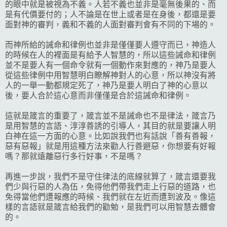
的眼中就是被視為不義。人若不義也並非是毫無後果的、而
是有代價要付的；人不論是在世上或者是在身後，都還是要
面對神的審判，義和不義的人面對審判會有不同的下場的。
而神所給的誡命和律例也並非是僅僅要人遵守而已，神造人
的時候在人的裡面是有給予人智慧的，所以這些誡命和律例
並不是要人有一個命令就有一個動作來對應的，神乃是要人
從這些律例中用智慧明白瞭解神對人的心意，所以神沒有將
人的一舉一動都規定死了，神乃是要人明白了神的心意以
後，要人合於這心意而非僅僅是合於這誡命和律例。
這就是箴言的重要了，箴言並不是誡命也不是律法，箴言乃
是用智慧的言語、淳淳善誘的引導人，其目的就是要讓人明
白神在這一方面的心意。比如說我們也有話說「善有善報，
惡有惡報」就是用這種方法來勸人行善避惡，你想要有好報
嗎？那就遠離惡行多行好事，不是嗎？
再進一步說，我們不是守住律法的底線就算了，箴言還要我
們少與行惡的人為伍，免得他們帶我們走上行惡的道路，也
免得當他們遭報應的時候、我們就在左近而遭到波及。像這
樣的言語就是箴言給我們的勸勉，是我們可以用智慧去體會
的。