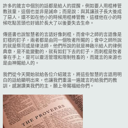
許多的箴言中個別的話都是給人的提醒，例如要人用棍棒管
教孩童，這個也並非是誡命；而是說：與其讓孩子長大後成
了惡人，還不如在他小的時候用棍棒管教，這樣他在小的時
候吃點苦頭也好過於長大了以後要失去生命。
傳道書也說智慧者的言語好像刺棍，而會中之師的言語像是
釘穩的釘子，兩者都是由同一個牧者所賜的；會中之師所說
的就是祭司或是律法師，他們所說的就是神啟示給人的律例
典章，是不能變動的，就有如釘下去的釘子，而刺棍是牧者
拿在手上，是可以靈活管理和限制牲畜的，而箴言的來源也
是由神賜給人的。
我們從今天開始就給各位介紹箴言，將這些智慧的言語用明
白的話給顯明出來，也讓我們重溫一遍箴言的給我們的教
訓，感謝讚美我們的主，願上帝賜福給你們。