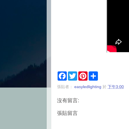
F
T
P
S
a
w
i
h
c
i
n
a
張貼者：
easyledlighting
於
下午3:00
e
t
t
r
b
t
e
e
o
e
r
沒有留言:
o
r
e
k
s
t
張貼留言