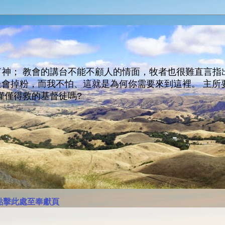
神； 教會的講台不能不顧人的情面，牧者也很難直言指
人會走會掉粉，而我不怕、這就是為何你需要來到這裡。 
僅僅得救的基督徒嗎?
點擊此處至奉獻頁