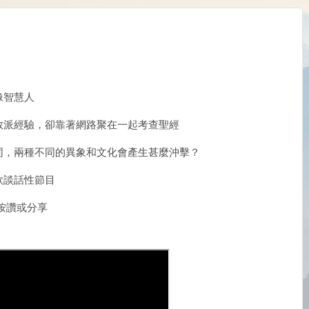
像智慧人
教派經驗，卻靠著網路聚在一起考查聖經
同，兩種不同的異象和文化會產生甚麼沖擊？
款談話性節目
按讚或分享