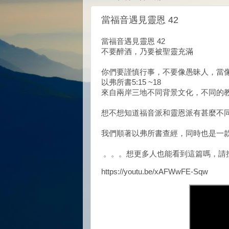
當福音遇見靈恩 42
當福音遇見靈恩 42
不要醉酒，乃要被聖靈充滿
你們要謹慎行事，不要像愚昧人，當
以弗所書5:15 ~18
來自兩岸三地不同背景文化，不同的
想不想知道福音派和靈恩派有甚麼不
我們順著以弗所書查經，同時也是一
。。。想更多人也能看到這篇嗎，請
https://youtu.be/xAFWwFE-Sqw