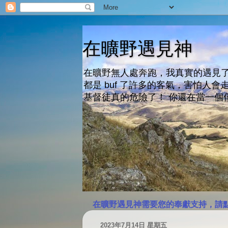
在曠野遇見神
在曠野無人處奔跑，我真實的遇見了
都是 buf 了許多的客氣，害怕
基督徒真的危險了！ 你還在當一個
在曠野遇見神需要您的奉獻支持，請
2023年7月14日 星期五