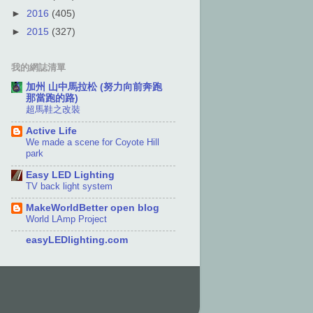
►
2016
(405)
►
2015
(327)
我的網誌清單
加州 山中馬拉松 (努力向前奔跑
那當跑的路)
超馬鞋之改裝
Active Life
We made a scene for Coyote Hill
park
Easy LED Lighting
TV back light system
MakeWorldBetter open blog
World LAmp Project
easyLEDlighting.com