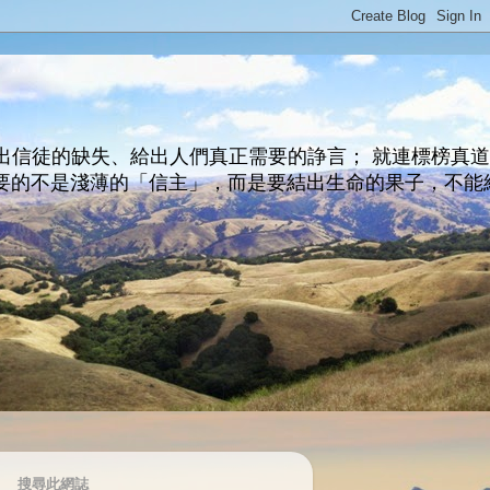
出信徒的缺失、給出人們真正需要的諍言； 就連標榜真
主所要的不是淺薄的「信主」，而是要結出生命的果子，不能
搜尋此網誌