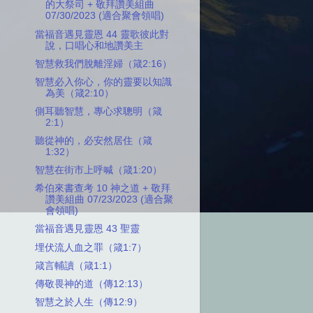
的大祭司 + 敬拜讚美組曲
07/30/2023 (適合聚會領唱)
當福音遇見靈恩 44 靈歌彼此對
說，口唱心和地讚美主
智慧救我們脫離淫婦（箴2:16）
智慧必入你心，你的靈要以知識
為美（箴2:10）
側耳聽智慧，專心求聰明（箴
2:1）
聽從神的，必安然居住（箴
1:32）
智慧在街市上呼喊（箴1:20）
希伯來書查考 10 神之道 + 敬拜
讚美組曲 07/23/2023 (適合聚
會領唱)
當福音遇見靈恩 43 聖靈
埋伏流人血之罪（箴1:7）
箴言輔讀（箴1:1）
傳敬畏神的道（傳12:13）
智慧之於人生（傳12:9）