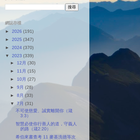
網誌存檔
►
2026
(191)
►
2025
(347)
►
2024
(370)
▼
2023
(339)
►
12月
(30)
►
11月
(15)
►
10月
(27)
►
9月
(28)
►
8月
(33)
▼
7月
(31)
不可使慈愛、誠實離開你（箴
3:3）
智慧必使你行善人的道，守義人
的路（箴2:20）
希伯來書查考 11 麥基洗德等次