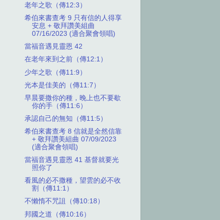
老年之歌（傳12:3）
希伯來書查考 9 只有信的人得享
安息 + 敬拜讚美組曲
07/16/2023 (適合聚會領唱)
當福音遇見靈恩 42
在老年來到之前（傳12:1）
少年之歌（傳11:9）
光本是佳美的（傳11:7）
早晨要撒你的種，晚上也不要歇
你的手（傳11:6）
承認自己的無知（傳11:5）
希伯來書查考 8 信就是全然信靠
+ 敬拜讚美組曲 07/09/2023
(適合聚會領唱)
當福音遇見靈恩 41 基督就要光
照你了
看風的必不撒種，望雲的必不收
割（傳11:1）
不懶惰不咒詛（傳10:18）
邦國之道（傳10:16）