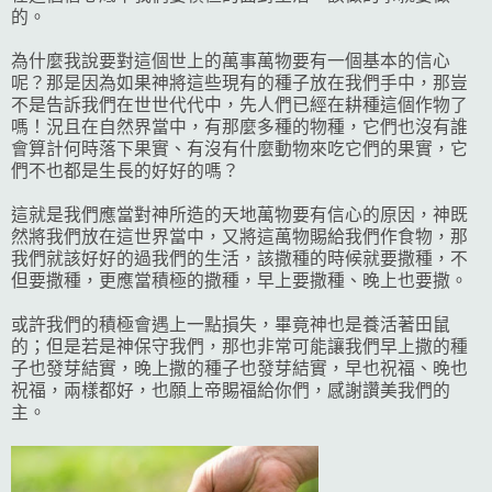
的。
為什麼我說要對這個世上的萬事萬物要有一個基本的信心
呢？那是因為如果神將這些現有的種子放在我們手中，那豈
不是告訴我們在世世代代中，先人們已經在耕種這個作物了
嗎！況且在自然界當中，有那麼多種的物種，它們也沒有誰
會算計何時落下果實、有沒有什麼動物來吃它們的果實，它
們不也都是生長的好好的嗎？
這就是我們應當對神所造的天地萬物要有信心的原因，神既
然將我們放在這世界當中，又將這萬物賜給我們作食物，那
我們就該好好的過我們的生活，該撒種的時候就要撒種，不
但要撒種，更應當積極的撒種，早上要撒種、晚上也要撒。
或許我們的積極會遇上一點損失，畢竟神也是養活著田鼠
的；但是若是神保守我們，那也非常可能讓我們早上撒的種
子也發芽結實，晚上撒的種子也發芽結實，早也祝福、晚也
祝福，兩樣都好，也願上帝賜福給你們，感謝讚美我們的
主。