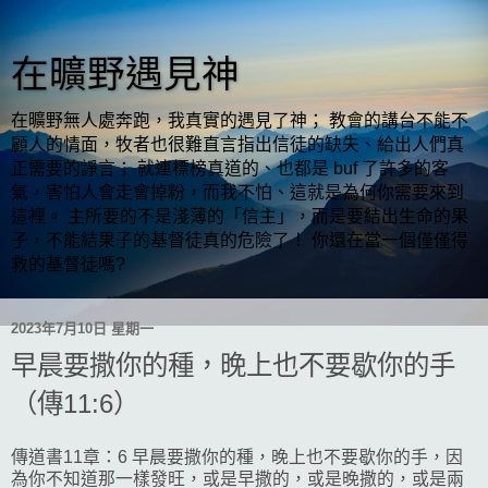
在曠野遇見神
在曠野無人處奔跑，我真實的遇見了神； 教會的講台不能不
顧人的情面，牧者也很難直言指出信徒的缺失、給出人們真
正需要的諍言； 就連標榜真道的、也都是 buf 了許多的客
氣，害怕人會走會掉粉，而我不怕、這就是為何你需要來到
這裡。 主所要的不是淺薄的「信主」，而是要結出生命的果
子，不能結果子的基督徒真的危險了！ 你還在當一個僅僅得
救的基督徒嗎?
2023年7月10日 星期一
早晨要撒你的種，晚上也不要歇你的手
（傳11:6）
傳道書11章：6 早晨要撒你的種，晚上也不要歇你的手，因
為你不知道那一樣發旺，或是早撒的，或是晚撒的，或是兩