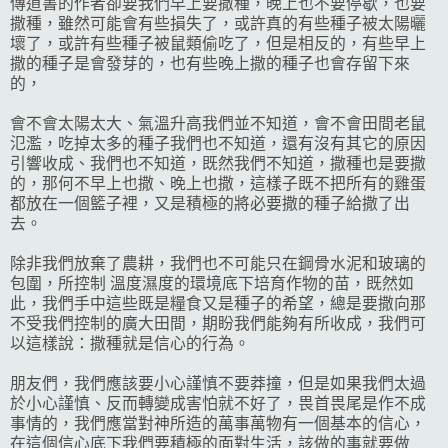
傳道書的作者卻要我們早上要撒種，晚上也不要停歇，也要
撒種，雖然可能會有些損失了，或許真的有些種子被太陽曬
壞了，或許有些種子被鼠類偷吃了，但是相反的，有些早上
撒的種子是會發芽的，也有些晚上撒的種子也會存留下來
的，
會不會太陽太大、氣溫升高我們並不知道，會不會田間老鼠
氾濫，吃掉太多的種子我們也不知道，還有沒有其它的原因
引響收成、我們也不知道，既然我們不知道，撒種也是要撒
的，那何不早上也撒、晚上也撒，這樣子既不把所有的雞蛋
都放在一個籃子裡，又是積極的將必要撒的種子給撒了出
去。
除非我們放棄了農耕，我們也不可能只在鋼骨水泥和玻璃的
包圍，所控制 溫度濕度的環境底下培育作物的苗，既然如
此，我們手中這些既是糧食又是種子的希望，總是要撒向那
不受我們控制的廣大田間，期盼我們能夠有所收成，我們可
以這樣說：撒種就是信心的行為。
朋友們，我們應該要小心謹慎不要莽撞，但是如果我們太過
於小心謹慎、反而轉變成害怕就不好了，畏首畏尾是作不成
事情的，我們應當對神所造的萬事萬物有一個基本的信心，
在這個信心底下我們要積極的面對生活，該做的事就要做