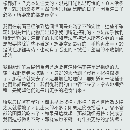
樣都好。 7 光本是佳美的，眼見日光也是可悅的。 8 人活多
年，就當快樂多年。然而也當想到黑暗的日子，因為這日子
必多，所要來的都是虛空。
我們在前面已經講到這個世間是充滿了不確定性，這些不確
定是因為世間萬物乃是超乎我們所能控制的、也是超乎我們
所能理解的；這樣子的未知和無法掌控是人所不喜歡的。總
是想要排除這些不確定，想要拿到最好的一手牌再出手，於
是就在那裡等待，也就有了看風的不撒種，望雲的不收割的
想法。
我很能理解農民們為何會想要有這種保守甚至是拖延的思
維：我們是看天吃飯了，最好的天時到了沒有，撒種撒壞
了，那種子就失去了，是要爛在地理的；要知道每一粒種子
他們也都是糧食，我們從我們的口中省下來了，拿去地裡播
種，是期望他們能長出更多的糧食出來。
所以農民就在參詳，如果早上撒種，那種子會不會因為太陽
太大就曬壞了，長出來的不多；如果是傍晚播種，那會不會
就給田鼠給吃去了，如果是這樣想、那就動輒得咎；變成了
我們這樣做也不對，那樣做也不對，有什麼更好的辦法呢？