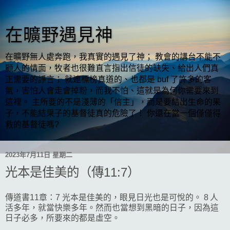
在曠野遇見神
在曠野無人處奔跑，我真實的遇見了神； 教會的講台不能不
顧人的情面，牧者也很難直言指出信徒的缺失、給出人們真
正需要的諍言； 就連標榜真道的、也都是 buf 了許多的客
氣，害怕人會走會掉粉，而我不怕、這就是為何你需要來到
這裡。 主所要的不是淺薄的「信主」，而是要結出生命的果
子，不能結果子的基督徒真的危險了！ 你還在當一個僅僅得
救的基督徒嗎?
2023年7月11日 星期二
光本是佳美的（傳11:7）
傳道書11章：7 光本是佳美的，眼見日光也是可悅的。 8 人
活多年，就當快樂多年。然而也當想到黑暗的日子，因為這
日子必多，所要來的都是虛空。