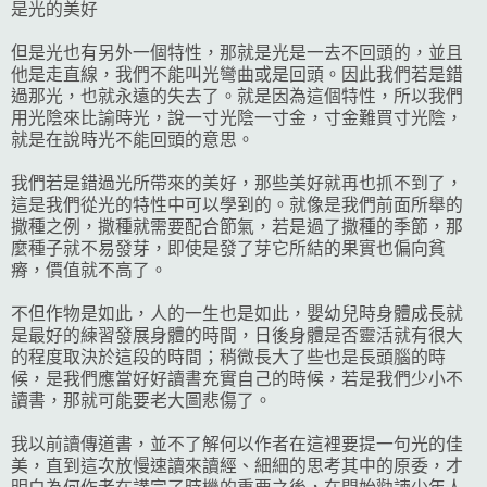
是光的美好
但是光也有另外一個特性，那就是光是一去不回頭的，並且
他是走直線，我們不能叫光彎曲或是回頭。因此我們若是錯
過那光，也就永遠的失去了。就是因為這個特性，所以我們
用光陰來比諭時光，說一寸光陰一寸金，寸金難買寸光陰，
就是在說時光不能回頭的意思。
我們若是錯過光所帶來的美好，那些美好就再也抓不到了，
這是我們從光的特性中可以學到的。就像是我們前面所舉的
撒種之例，撒種就需要配合節氣，若是過了撒種的季節，那
麼種子就不易發芽，即使是發了芽它所結的果實也偏向貧
瘠，價值就不高了。
不但作物是如此，人的一生也是如此，嬰幼兒時身體成長就
是最好的練習發展身體的時間，日後身體是否靈活就有很大
的程度取決於這段的時間；稍微長大了些也是長頭腦的時
候，是我們應當好好讀書充實自己的時候，若是我們少小不
讀書，那就可能要老大圖悲傷了。
我以前讀傳道書，並不了解何以作者在這裡要提一句光的佳
美，直到這次放慢速讀來讀經、細細的思考其中的原委，才