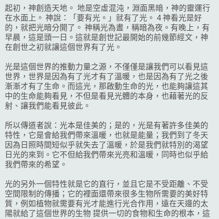
起初，神創造天地。 地是空虛混沌，淵面黑暗，神的靈運行
在水面上。 神說：「要有光。」就有了光。 4 神看光是好
的，就把光暗分開了。 神稱光為晝，稱暗為夜。有晚上，有
早晨，這是頭一日。這就是創世記最開始的前幾節經文，神
在創世之初就讓這個世界有了光。
光是這個世界的推動力量之源，不僅僅是讓我們可以看見這
世界，世界是因為有了光才有了溫暖，也是因為有了光之後
漸漸才有了生命。而這光，那啟動生命的光，也能夠讓這其
中的生命能夠看見，不但是看見光體的本身，也藉著光的反
射、讓我們能看見彼此。
所以傳道者說：光本是佳美的；是的，光是有著許多佳美的
特性，它是會給我們帶來溫暖，也就是能量；我們到了冬天
因為日照時間短似乎就失去了溫暖，於是我們就特別的渴望
日光的來到。它不但給我們帶來光亮和溫暖，同時也似乎給
我們帶來的希望。
光的另外一個特性就是它的直行，並且它是不受距離、不受
空間限制的傳播；它的裡面還帶來很多生物所需要的美好特
質，例如植物就需要有光才能進行光合作用，遠在天邊的太
陽就給了這個世界的生物 提供一切的食物和生命的根本，這