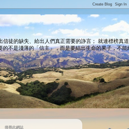
出信徒的缺失、給出人們真正需要的諍言； 就連標榜真
主所要的不是淺薄的「信主」，而是要結出生命的果子，不能
搜尋此網誌