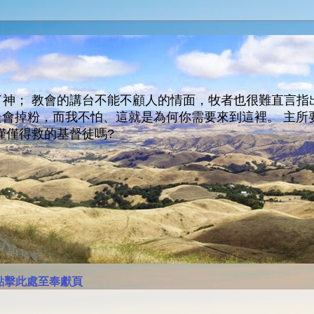
神； 教會的講台不能不顧人的情面，牧者也很難直言指
人會走會掉粉，而我不怕、這就是為何你需要來到這裡。 
僅僅得救的基督徒嗎?
點擊此處至奉獻頁