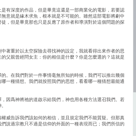
上是有深度的作品，但是畢竟這還是一部商業化的電影，若要認
那無意就是緣木求魚，根本就是不可能的。雖然這部電影將劇中
督徒，但是畢竟那也只是反應了原作者和導演對於這個問題的探
劇中著重於以太空探險去尋找神的設定，我就看得出來作者的思
主的父親曾經問女主：你的相信是什麼？你是怎麼選的？這就是
擇的。在我們對於一件事情毫無所知的時候，我們可以推出幾個
信哪一種猜想。我們就按照我們的思想，看看哪一種猜想最能通
擇，因爲神將祂的道啟示給我們，神也用各種方法選召我們。若
神。
個權威告訴我們該如何的相信，並且規定我們不能質疑。但那真
我們說過宗教只不過是信仰的外面的一種表現而已；我們所信的