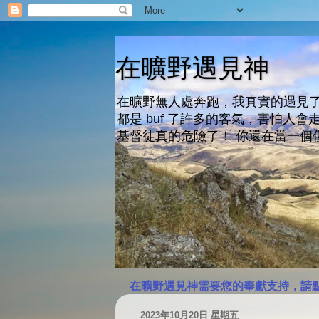
在曠野遇見神
在曠野無人處奔跑，我真實的遇見了
都是 buf 了許多的客氣，害怕
基督徒真的危險了！ 你還在當一個
在曠野遇見神需要您的奉獻支持，請
2023年10月20日 星期五