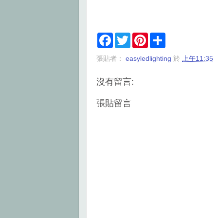
F
T
P
S
a
w
i
h
c
i
n
a
張貼者：
easyledlighting
於
上午11:35
e
t
t
r
b
t
e
e
o
e
r
沒有留言:
o
r
e
k
s
t
張貼留言