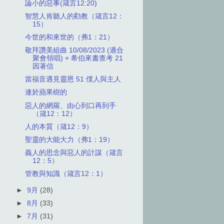
論小的惡事(箴言12:20)
智慧人肯聽人的勸教（箴言12：
15）
今世的和來世的（弗1：21）
敬拜讚美組曲 10/08/2023 (適合
聚會領唱) + 希伯來書查考 21
因著信
當福音遇見靈恩 51 僕人與主人
連於蘋果樹的
惡人的網羅、由心到口再到手
（箴12：12）
人的本質（箴12：9）
聖靈的大能大力（弗1：19）
義人的思念與惡人的計謀（箴言
12：5）
管教與知識（箴言12：1）
►
9月
(28)
►
8月
(33)
►
7月
(31)