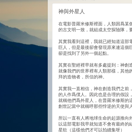
神與外星人
在電影普羅米修斯裡面，人類因爲某
的古文明一致，就組成太空探險隊，
其實我看到這裡，我就已經知道這部
巨人，但是最後卻會發現原來連這個
卻是找到了另外一個起點。
其實在聖經裡早就有多處提到：神創
就像我們的世界裡有人類那樣，其他
拜的造物者，所信的神。
其實我一直相信，神在創造我們之前
的人作爲僕人。因此也是合理的假設
就稱他們爲外星人，在普羅米修斯的
創世記當中就稱呼那些悖逆的天使與
所以一直有人將地球生命的起源推向
以這部電影我早就知道不會有最終的
星欸（這樣他們才可以拍續集呀）