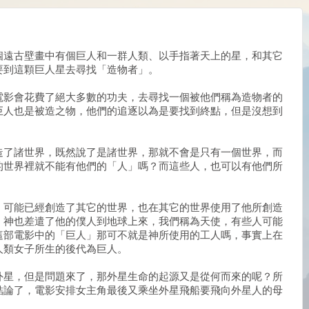
個遠古壁畫中有個巨人和一群人類、以手指著天上的星，和其它
要到這顆巨人星去尋找「造物者」。
電影會花費了絕大多數的功夫，去尋找一個被他們稱為造物者的
巨人也是被造之物，他們的追逐以為是要找到終點，但是沒想到
造了諸世界，既然說了是諸世界，那就不會是只有一個世界，而
的世界裡就不能有他們的「人」嗎？而這些人，也可以有他們所
，可能已經創造了其它的世界，也在其它的世界使用了他所創造
，神也差遣了他的僕人到地球上來，我們稱為天使，有些人可能
這部電影中的「巨人」那可不就是神所使用的工人嗎，事實上在
人類女子所生的後代為巨人。
外星，但是問題來了，那外星生命的起源又是從何而來的呢？所
結論了，電影安排女主角最後又乘坐外星飛船要飛向外星人的母