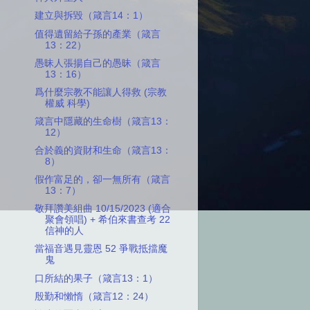
建立與拆毀（箴言14：1）
值得遺留給子孫的產業（箴言
13：22）
愚昧人張揚自己的愚昧（箴言
13：16）
爲什麼宗教不能讓人得救 (宗教
權威 科學)
箴言中隱藏的生命樹（箴言13：
12）
合於義的資財和生命（箴言13：
8）
假作富足的，卻一無所有（箴言
13：7）
敬拜讚美組曲 10/15/2023 (適合
聚會領唱) + 希伯來書查考 22
信神的人
當福音遇見靈恩 52 爭戰抵擋魔
鬼
口所結的果子（箴言13：1）
殷勤和懶惰（箴言12：24）