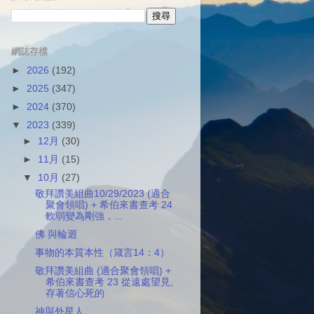
網誌存檔
►
2026
(192)
►
2025
(347)
►
2024
(370)
▼
2023
(339)
►
12月
(30)
►
11月
(15)
▼
10月
(27)
敬拜讚美組曲10/29/2023 (適合
聚會領唱) + 希伯來書查考 24
軟弱變為剛強，...
佛 與輪迴
事物的本質本性（箴言14：4）
敬拜讚美組曲 (適合聚會領唱) +
希伯來書查考 23 從遠處望見,
存著信心死的
神與外星人