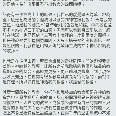
的是他。為什麼眼目看不出教會的四面牆呢？
記得有一次在高山上的時候，我自己的感覺是天為幕，地為
疆，感覺甚為遼闊；但我可以感受到神在跟我說："天是我的
座位，地是我的腳凳。"當時看到景色就是和照片中的景色差
不多。站在近三千呎的山巔，周圍可以看到百公里以上，應
該在地球上也已經佔了三百六十度裡的一度到兩度之間吧。
但是神說祂要比這個更廣闊，天只不過是祂的座位而已，祂
是無限的。我就在這山裡大聲的敬拜主我的神；神也悅納我
的敬拜。
也就是在這個山裡，聖靈
也讓我的靈魂甦醒，開始帶領我走
義路。祂
給我的教導，比所有之前我聽過的牧師和講員的教
導加起來的總合、都還要更多、更正確和更豐富。到了現在
我才真知道，在世間有很多教導其實是有待商議的，而祂才
是真理。所以這真是神給我的教會。我最愛的教會。
其實世間所有的教會，包括你和我參加的教會都是在神的教
會之中。發生過所有的故事，所有的問題都是在神的眼光和
關懷之中。人世間的教會，或多或少都會有自己的問題。只
是有的多有的少而已。我們在自己教會中所看到的問題，大
體上不會是獨特或是最嚴重的，在兩千年的歷史洪流中不知