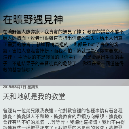
在曠野遇見神
在曠野無人處奔跑，我真實的遇見了神； 教會的講台不能不
顧人的情面，牧者也很難直言指出信徒的缺失、給出人們真
正需要的諍言； 就連標榜真道的、也都是 buf 了許多的客
氣，害怕人會走會掉粉，而我不怕、這就是為何你需要來到
這裡。 主所要的不是淺薄的「信主」，而是要結出生命的果
子，不能結果子的基督徒真的危險了！ 你還在當一個僅僅得
救的基督徒嗎?
2015年8月7日 星期五
天和地就是我的教堂
曾經有一位弟兄跟我表達，他對教會裡的各種事情有著各種
擔憂。擔憂與人不和睦，擔憂教會的帶領方向錯誤，擔憂教
會裡有些不好的風氣 . . .等等等。我聽他這樣講，我也不由得
跟他有些一樣擔憂起來了。
我擔憂的不是他的教會，我擔憂