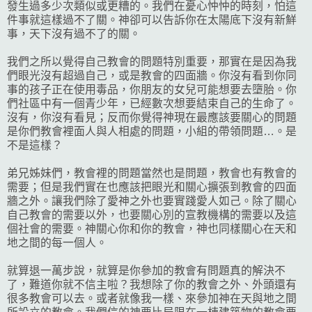
發生過多少次類似或更糟的。我們在憂心忡忡的時刻，怕這
件事就這樣過不了關。神卻可以告訴你在太陽底下沒有新鮮
事，天下沒有過不了的關。
我們之所以覺得自己教會的問題特別重要，那實在是因為我
們眼光沒有超過自己，或是教會的四面牆。你沒有看到你同
事的孩子正在使用毒品，你朋友的女兒可能想要去墮胎。你
們社區中有一個青少年，已經數次想要結束自己的生命了。
沒有，你沒有看見；反而你覺得神現在最應該要關心的問題
是你們教會裡面人與人相處的問題，小組的帶領問題…。是
不是這樣？
弟兄姊妹們，教會裡的問題當然也是問題，教會也有教會的
需要；但是我們實在也應該把眼光和關心擴張到教會的四面
牆之外。讓我們除了愛神之外也要實踐愛人如己。除了關心
自己教會的需要以外，也要關心別的宣教機構的需要以及這
個社會的需要。神關心你和你的教會，神也同樣關心在天和
地之間的每一個人。
就算退一萬步說，就算是你參加的教會有問題真的解決不
了，難道你就不信主啦？我想除了你的教會之外、外頭還有
很多教會可以去。或者就像我一樣、來參加神在天與地之間