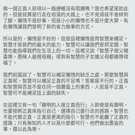
做一個正直人就得以一路通暢沒有阻攔嗎？我也希望是如此
的，但是就算是行走在坦蕩的大路上，也不見得就不會絆到
了腳。懶惰不是好事，但是小小的懶惰也不是什麼大罪，有
些懶惰讓我們發明了新的省力做事的方式。
所以是的，懶惰是不好的，但是這裡懶惰是用智慧來補足。
智慧才是我們的最大的能力，智慧可以讓我們安邦定國，智
慧也能指導我們在生活上的一切。這裡又說「智慧子使父親
喜樂，愚昧人藐視母親」得到有智慧的子女連父母都連帶得
福了。
我們前面說了，智慧可以補足懶惰的缺乏之處，那麼智慧與
正直呢，智慧可以補足正直的不足嗎？答案是不行的。正直
和智慧與否並不是在同一個層面上的東西，人若是不正直，
智慧可不能補足這上面的缺失。
在這裡又有一句「聰明的人按正直而行」人即使是有聰明，
也要按照正直來指引自己、選擇自己要行走的道路。智慧也
不能代替正直，正直是更高的指引，智慧也不能離了正直的
道路；只有無知的人才以爲什麼都可行，他們做出愚妄的
事，還以此為樂。