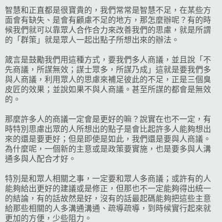
智慧和正直都是很寶貴的，我們常常是智慧不足，在某些方
面會有缺失、是會有顧慮不足的地方，那怎麼辦呢？有的時
候我們就可以靠眾人合作合力來改善我們的思慮，就是所謂
的「群策」就是眾人一起出點子所想出來的辦法。
箴言是鼓勵我們用這種方式，要我們多人商議，並且說「不
先商議，所謀無效；謀士眾多，所謀乃成」這就是要我們多
與人商議，利用眾人的思慮來補足彼此的不足，正是三個臭
皮匠的效果；並說如果不與人商議。甚至所謀的都會是無效
的。
那麼許多人的商議一定會是更好的嘛？說實在也不一定，有
時特別思慮出眾的人所想出的點子是會比起許多人能夠想出
來的還是要更好；但是即使是如此，我們還是要與人商議。
為什麼呢，一個新的主意或是政策要實施，也是要多與人溝
通多與人配合才好。
特別是和眾人相關之事，一定要和眾人多商議；或許有的人
能夠給出更好的建議或是修正，但那也不一定能夠得出統一
的結論，有的話故然是好，沒有的話最起碼能夠把這些主意
給那些相關的人多溝通溝通、疏導疏導，到時候實行起來就
更加的方便，少些阻力。