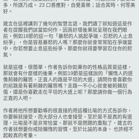
多，所謀乃成。 23 口善應對，自覺喜樂；話合其時，何等美
好。
箴言在這裡講到了幾句的智慧言語，我們讀了就知道這是作
者在提醒我們該當如何作，因爲好壞後果就呈現在我們眼
前，例如18節的這一句「暴怒的人挑起爭端，忍怒的人止息
紛爭」，你是容易暴怒的人嗎？那麼你就會常常陷在爭端當
中，你若想要止息這些紛爭，那麼你就得要學習忍住你的怒
氣。
就是這樣、很簡單，作者告訴你如果你的性格品質是這樣，
那就會有什麼樣的後果。例如19節是這樣說的「懶惰人的道
像荊棘的籬笆，正直人的路是平坦的大道」請問你會喜歡你
的前路是有著荊棘的籬笆嗎？走路一不小心就會被荊棘刮
傷，還是你喜歡走在平坦的大道上呢？那麼請你做一個行為
正直的人吧。
作者將他所想要勸導的很直接的用這種比喻的方式告訴你，
你要嘛就接受，而大部分人也會接受，至於是不是真的有道
理，比喻是不是非常恰當，那就不是問題的重點了，箴言的
作者就想要你戒除懶惰的習慣，至於比諭的本身， 也許經不
起較真的考量。