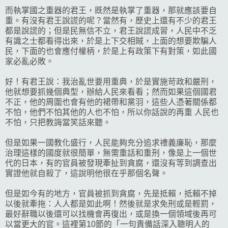
而執掌國之重器的君王，既然是執掌了重器，那就應該要自
重。有沒有君王說謊的呢？當然有，歷史上還有不少的君王
都是說謊的；但是民無信不立，君王說謊成習，人民中不乏
有識之士都看得出來，於是上下交相賊，上面的想要欺騙人
民，下面的也會應付權柄，於是上有政策下有對策，如此國
家必亂必敗。
好！有君王說：我治亂世要用重典，於是實施苛政和嚴刑，
他就想要抓幾個典型，辦給人民來看看；然而如果這個國君
不正，他的周圍也會有他的裙帶和黨羽，這些人憑著關係都
不怕，他們不怕其他的人也不怕，所以你話說的再重 人民也
不怕，只把教誨當笑話來聽。
但是如果一國教化盛行，人民能夠充分追求禮義廉恥，那麼
治理這樣的國度就很簡單，無需重話和重刑，像是上一個世
代的日本，有的官員被發現牽扯到貪腐，還沒有等到調查出
實證他就自殺了，這說明他很在乎那個名聲。
但是如今有的地方，官員被抓到貪腐，先是抵賴，抵賴不掉
以後就牽拖：人人都是如此啊！然後就是求免刑或是輕罰，
最好辭職以後還可以找機會再復出，或是換一個領域後再可
以當更大的官。這裡第10節的「一句責備話深入聰明人的