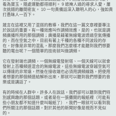
看為寶玉，隨處運動都得順利。 9 遮掩人過的尋求人愛，屢
次挑錯的離間密友。 10 一句責備話深入聰明人的心，強如責
打愚昧人一百下。
箴言在這裡又用了混搭的教導，我們在這一篇文章裡要專注
於說話的重要。有一種效應叫作調頻效應，是的，也就是調
頻廣播所用的那個調頻；廣播是藉著無線電波透過空氣傳播
的，而在空氣之中，目前有著上千種的各種不同波段的存
在，好像是非常的混亂，那麼我們怎麼樣才能聽到我們想要
聽的電台呢？一個簡單的技術就叫做調頻。
它在發射端也調頻，一個無線電發射塔、一個天線可以就會
發射上百種頻道混合的無線電波，這些無線電波穿越空氣可
以傳達的非常遠，然後在接收端也必須用調頻線路，把使用
者想要的那個頻道給解析出來，那就可以聽到我們想要的音
樂或是講話了。
有的時候在人群中，許多人在說話，我們卻可以聽到我們特
別感興趣的那個話題，或者是在一張攤開的報紙裡（可能有
些小朋友都不知道什麼叫報紙了），我們一眼就可以看到我
們所關注的那個話題，對於其他的新聞好像是視而不見似
的。