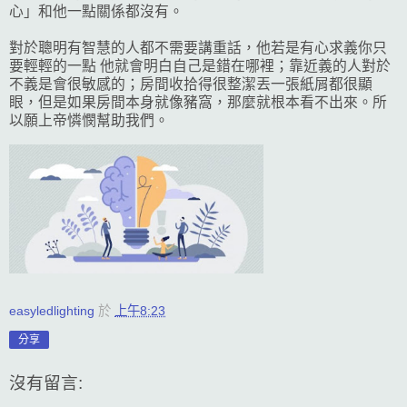
心」和他一點關係都沒有。
對於聰明有智慧的人都不需要講重話，他若是有心求義你只
要輕輕的一點 他就會明白自己是錯在哪裡；靠近義的人對於
不義是會很敏感的；房間收拾得很整潔丟一張紙屑都很顯
眼，但是如果房間本身就像豬窩，那麼就根本看不出來。所
以願上帝憐憫幫助我們。
easyledlighting
於
上午8:23
分享
沒有留言: