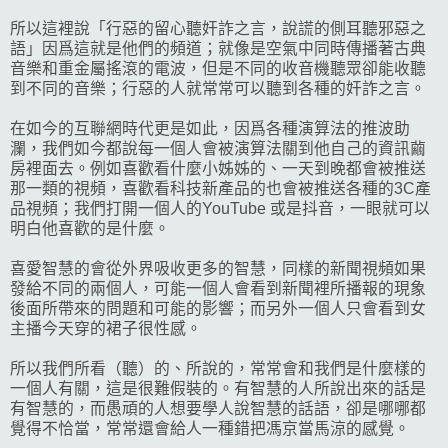
所以這裡說「行惡的留心聽奸詐之言，說謊的側耳聽邪惡之
語」因爲這就是他們的頻道；就像是空氣中同時傳播著古典
音樂和重金屬搖滾的電波，但是不同的收音機聽眾卻能收聽
到不同的音樂；行惡的人就常常可以聽到各種的奸詐之言。
在如今的互聯網時代更是如此，因爲各種演算法的推波助
瀾，我們如今都說每一個人會被演算法關到他自己的資訊繭
房裡面去。例如喜歡看什麼小姊姊的、一天到晚都會被推送
那一類的視頻，喜歡看科技新產品的也會被推送各種的3C產
品視頻；我們打開一個人的YouTube 或是抖音，一眼就可以
明白他喜歡的是什麼。
喜愛智慧的會從外界吸收更多的智慧，同樣的新聞視頻如果
發給不同的兩個人，可能一個人會看到新聞裡所播報的現象
後面所帶來的問題和可能的影響；而另外一個人只會看到女
主播今天穿的裙子很性感。
所以我們所看（聽）的、所說的，常常會和我們是什麼樣的
一個人有關，這是很難假裝的。有智慧的人所說出來的話是
有智慧的，而愚頑的人想要學人說智慧的話語，卻是哪哪都
覺得不恰當，常常還會給人一種錯把馮京當馬涼的感覺。