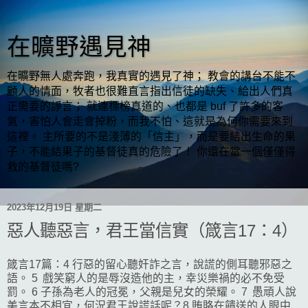
在曠野遇見神
在曠野無人處奔跑，我真實的遇見了神； 教會的講台不能不
顧人的情面，牧者也很難直言指出信徒的缺失、給出人們真
正需要的諍言； 就連標榜真道的、也都是 buf 了許多的客
氣，害怕人會走會掉粉，而我不怕、這就是為何你需要來到
這裡。 主所要的不是淺薄的「信主」，而是要結出生命的果
子，不能結果子的基督徒真的危險了！ 你還在當一個僅僅得
救的基督徒嗎?
2023年12月19日 星期二
惡人聽惡言，君王當信實（箴言17：4）
箴言17篇：4 行惡的留心聽奸詐之言，說謊的側耳聽邪惡之
語。 5 戲笑窮人的是辱沒造他的主，幸災樂禍的必不免受
罰。 6 子孫為老人的冠冕，父親是兒女的榮耀。 7 愚頑人說
美言本不相宜，何況君王說謊話呢？8 賄賂在饋送的人眼中