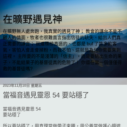
在曠野遇見神
在曠野無人處奔跑，我真實的遇見了神； 教會的講台不能不
顧人的情面，牧者也很難直言指出信徒的缺失、給出人們真
正需要的諍言； 就連標榜真道的、也都是 buf 了許多的客
氣，害怕人會走會掉粉，而我不怕、這就是為何你需要來到
這裡。 主所要的不是淺薄的「信主」，而是要結出生命的果
子，不能結果子的基督徒真的危險了！ 你還在當一個僅僅得
救的基督徒嗎?
2023年11月10日 星期五
當福音遇見靈恩 54 要站穩了
當福音遇見靈恩 54
要站穩了
所以要站穩了，用真理當做帶子束腰，用公義當做護心鏡遮