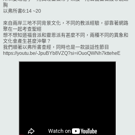
胸
以弗所書6:14 ~20
來自兩岸三地不同背景文化，不同的教派經驗，卻靠著網路
聚在一起考查聖經
想不想知道福音派和靈恩派有甚麼不同，兩種不同的異象和
文化會產生甚麼沖擊？
我們順著以弗所書查經，同時也是一款談話性節目
https://youtu.be/-JpuBYb8VZQ?si=iOuoQWNh7ktteheE