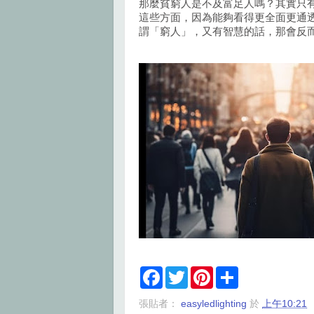
那麼貧窮人是不及富足人嗎？其實只
這些方面，因為能夠看得更全面更通
謂「窮人」，又有智慧的話，那會反
F
T
P
S
a
w
i
h
c
i
n
a
張貼者：
easyledlighting
於
上午10:21
e
t
t
r