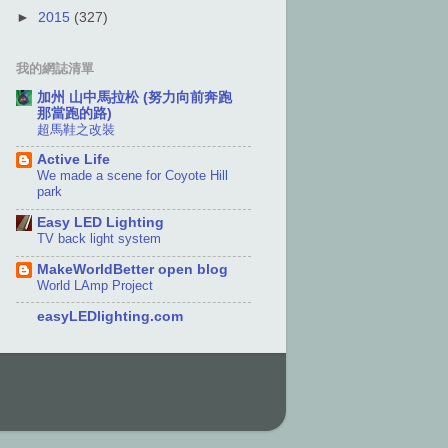
►
2015
(327)
我的網誌清單
加州 山中馬拉松 (努力向前奔跑
那當跑的路)
超馬鞋之改裝
Active Life
We made a scene for Coyote Hill
park
Easy LED Lighting
TV back light system
MakeWorldBetter open blog
World LAmp Project
easyLEDlighting.com