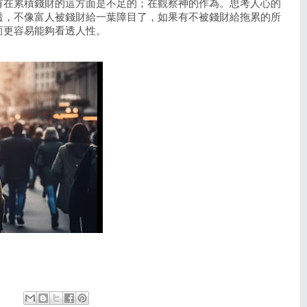
有在累積錢財的這方面是不足的；在觀察神的作為。思考人心的
透，不像富人被錢財給一葉障目了，如果有不被錢財給拖累的所
而更容易能夠看透人性。