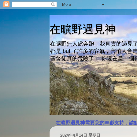
在曠野遇見神
在曠野無人處奔跑，我真實的遇見了
都是 buf 了許多的客氣，害怕
基督徒真的危險了！ 你還在當一個
在曠野遇見神需要您的奉獻支持，請
2024年4月14日 星期日