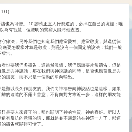
10）
祈禱也為可憎。 10 誘惑正直人行惡道的，必掉在自己的坑裡；唯
人自以為有智慧，但聰明的貧窮人能將他查透。
遵守律法；另外我們也知道我們應當愛神、應當敬虔；與遵從律
 到底要怎麼樣才算是敬虔，則是沒有一個固定的說法；我們一般
多禱告。
牧者也要我們多禱告，這當然沒錯，我們應該要常常禱告，但是
就像是與神說話，那在我們與神說話的同時，是否也應當像是與
們的朋友，而不只是一個勁的單向輸出。
那是難以長久作朋友的。我們向神禱告向神說話也是這樣，如果
又離的遠遠的不露出善意，不肯向對方靠近一步，這樣的朋友能
僅只是要人來遵守的，那也顯明了神的性質、神的喜好。所以人
至還有反抗的意識的話，那就是並不願意站在神這一方了，那這
樣的禱告就顯得可憎了。