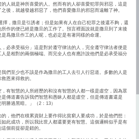
實的人就是神所喜愛的人。然而有的人卻喜愛犯罪與邪惡，這是
了之後，就越發越邪惡了，他們喜愛撒旦的邪惡而遠離了神。
的選擇，撒旦是引誘者；但是如果有人在自己犯罪之後還不夠，還
他所作的便已經是撒旦的工作了。預言裡面說就是撒旦到了末後
況是爲撒旦作工的人呢，也必定是有著同樣的命運。
人，必承受福分」這是對於遵守律法的人，完全遵守律法者便是
工人是相對的兩個極端。而完全人也有應許說他們是必承受福分
是我們至少也不該是作為撒旦的工人去引人行惡道。多數的人是
靠救恩來得救的。
空，有智慧的人所經歷的和沒有智慧的人都一樣是虛空，因為眾
使是傳道書告訴我們智慧和愚昧人都是虛空，但是傳道書還是
明勝過黑暗。」（2：13）
功的，他們在積累資財上要作得比貧窮人要成功，於是他們想：
面如此成功，所以我比世人都還要更有智慧。這個邏輯似乎是有
的這個前提卻是錯的。