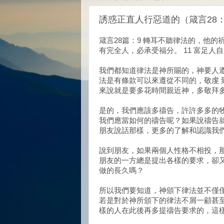
誘惑正直人行惡道的（箴言28：
箴言28篇：9 轉耳不聽律法的，他的
有完全人，必承受福分。 11 富足
我們都知道律法是神所賜的，神要人
法是有條款可以來遵從不同的，敬虔
來說就是要多花時間親近神，多敬拜
是的，我們應該多禱告，許許多多的
我們應當如何的禱告呢？如果說禱告
朋友說話那樣，更多的了解和認識我
說到朋友，如果兩個人性格不相投，
朋友的一方總是提出各樣的要求，卻
做的長久嗎？
所以我們要知道，神頒下律法並不僅
若是對於神所頒下的律法不屑一顧甚
樣的人在此後再多提禱告要求的，這