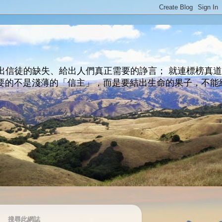
出信徒的缺失、給出人們真正需要的諍言； 就連標榜真
主所要的不是淺薄的「信主」，而是要結出生命的果子，不能
搜尋此網誌