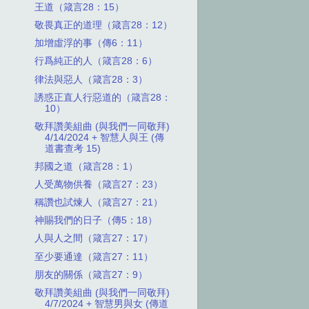
王道（箴言28：15）
敬畏真正的道理（箴言28：12）
加增虛浮的事（傳6：11）
行爲純正的人（箴言28：6）
律法與惡人（箴言28：3）
誘惑正直人行惡道的（箴言28：
10）
敬拜讚美組曲 (與我們一同敬拜)
4/14/2024 + 智慧人與王 (傳
道書查考 15)
邦國之道（箴言28：1）
人受萬物供養（箴言27：23）
稱讚也試煉人（箴言27：21）
神賜我們的日子（傳5：18）
人與人之間（箴言27：17）
至少要通達（箴言27：11）
朋友的關係（箴言27：9）
敬拜讚美組曲 (與我們一同敬拜)
4/7/2024 + 智慧男與女 (傳道