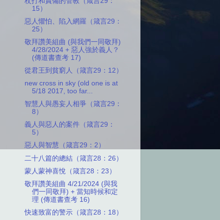
杖打和責備的管教（箴言29：
15）
惡人懼怕、陷入網羅（箴言29：
25）
敬拜讚美組曲 (與我們一同敬拜)
4/28/2024 + 惡人強於義人？
(傳道書查考 17)
從君王到貧窮人（箴言29：12）
new cross in sky (old one is at
5/18 2017, too far...
智慧人與愚妄人相爭（箴言29：
8）
義人與惡人的案件（箴言29：
5）
惡人與智慧（箴言29：2）
二十八篇的總結（箴言28：26）
蒙人蒙神喜悅（箴言28：23）
敬拜讚美組曲 4/21/2024 (與我
們一同敬拜) + 當知時候和定
理 (傳道書查考 16)
快速致富的警示（箴言28：18）