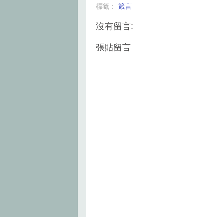
b
t
e
e
標籤：
箴言
o
e
r
o
r
e
k
s
沒有留言:
t
張貼留言