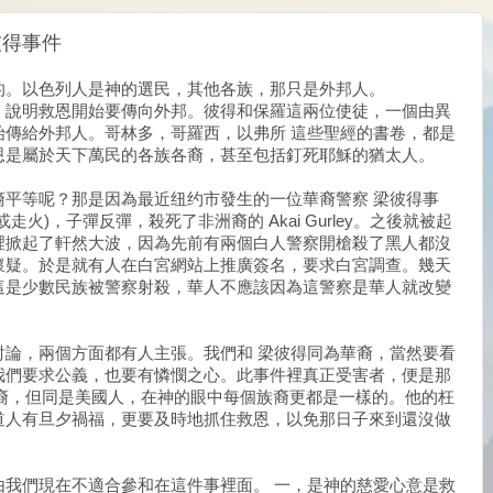
彼得事件
的。以色列人是神的選民，其他各族，那只是外邦人。
，說明救恩開始要傳向外邦。彼得和保羅這兩位使徒，一個由異
始傳給外邦人。哥林多，哥羅西，以弗所 這些聖經的書卷，都是
恩是屬於天下萬民的各族各裔，甚至包括釘死耶穌的猶太人。
裔平等呢？那是因為最近纽约市發生的一位華裔警察 梁彼得事
或走火)，子彈反彈，殺死了非洲裔的
Akai Gurley
。之後就被起
裡掀起了軒然大波，因為先前有兩個白人警察開槍殺了黑人都沒
懷疑。於是就有人在白宮網站上推廣簽名，要求白宮調查。幾天
這是少數民族被警察射殺，華人不應該因為這警察是華人就改變
討論，兩個方面都有人主張。我們和 梁彼得同為華裔，當然要看
我們要求公義，也要有憐憫之心。此事件裡真正受害者，便是那
裔，但同是美國人，在神的眼中每個族裔更都是一樣的。他的枉
道人有旦夕禍福，更要及時地抓住救恩，以免那日子來到還沒做
由我們現在不適合參和在這件事裡面。 一，是神的慈愛心意是救