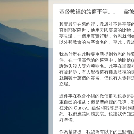
基督教裡的族裔平等。。。梁
其實最早在舊約裡，救恩並不是平等
直到耶穌降世，他用天國宴席的比喻
夢見證，一個用真實行動，救恩就開
以外邦教會的名字命名的。至此，救
我為什麼在此時要重新提到救恩的族
件。在一個高危險的巡查中，他開槍(
訴
過失殺人等六项罪名
。此事在崋裔
有被起訴，有人覺得這有種族歧視的
就衝破十萬個的簽名。但也有人覺得
立場。
這件事在教會小組的微信群裡也掀起
重自己的權益；但是聖經裡的教導，
枉死的
Gurley
。雖然和我等是不同族
死，我們應該同感悲哀。也讓我們知
好準備。
作為基督徒，我認為有以下的三點理