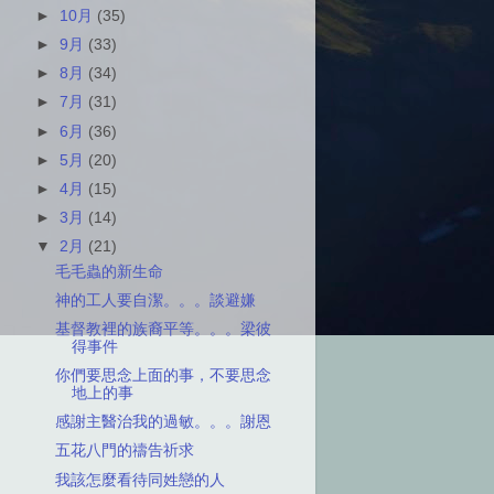
►
10月
(35)
►
9月
(33)
►
8月
(34)
►
7月
(31)
►
6月
(36)
►
5月
(20)
►
4月
(15)
►
3月
(14)
▼
2月
(21)
毛毛蟲的新生命
神的工人要自潔。。。談避嫌
基督教裡的族裔平等。。。梁彼
得事件
你們要思念上面的事，不要思念
地上的事
感謝主醫治我的過敏。。。謝恩
五花八門的禱告祈求
我該怎麼看待同姓戀的人