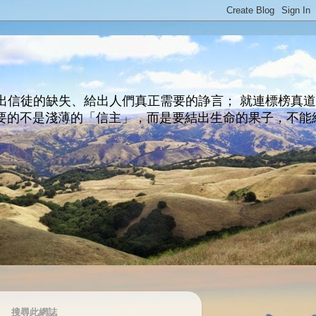
出信徒的缺失、給出人們真正需要的諍言； 就連標榜真
主所要的不是淺薄的「信主」，而是要結出生命的果子，不能
搜尋此網誌