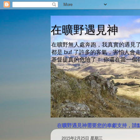
在曠野遇見神
在曠野無人處奔跑，我真實的遇見了
都是 buf 了許多的客氣，害怕
基督徒真的危險了！ 你還在當一個
在曠野遇見神需要您的奉獻支持，請
2015年2月25日 星期三