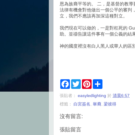
恩為族裔平等的。 二，是基督的教導
法律有機會對他做出一個公平的審判
立，我們不應該再加深這種對立。
我們現在可以做的，一是對枉死的
Gur
助。並禱告讓這件事有一個公義的結
神的國度裡沒有白人黑人或華人的區
F
T
P
S
a
w
i
h
c
i
n
a
張貼者：
easyledlighting
於
清晨6:57
e
t
t
r
b
t
e
e
標籤：
白宮簽名
,
崋裔
,
梁彼得
o
e
r
o
r
e
k
s
沒有留言:
t
張貼留言