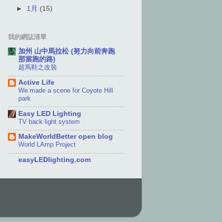
►
1月
(15)
我的網誌清單
加州 山中馬拉松 (努力向前奔跑
那當跑的路)
超馬鞋之改裝
Active Life
We made a scene for Coyote Hill
park
Easy LED Lighting
TV back light system
MakeWorldBetter open blog
World LAmp Project
easyLEDlighting.com