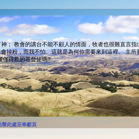
神； 教會的講台不能不顧人的情面，牧者也很難直言指
人會走會掉粉，而我不怕、這就是為何你需要來到這裡。 
僅僅得救的基督徒嗎?
點擊此處至奉獻頁