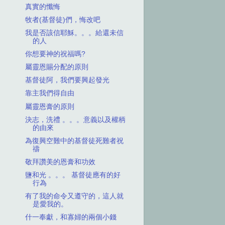
真實的懺悔
牧者(基督徒)們，悔改吧
我是否該信耶穌。。。給還未信
的人
你想要神的祝福嗎?
屬靈恩賜分配的原則
基督徒阿，我們要興起發光
靠主我們得自由
屬靈恩膏的原則
決志，洗禮 。。。意義以及權柄
的由來
為復興空難中的基督徒死難者祝
禱
敬拜讚美的恩膏和功效
鹽和光 。。。 基督徒應有的好
行為
有了我的命令又遵守的，這人就
是愛我的。
什一奉獻，和寡婦的兩個小錢