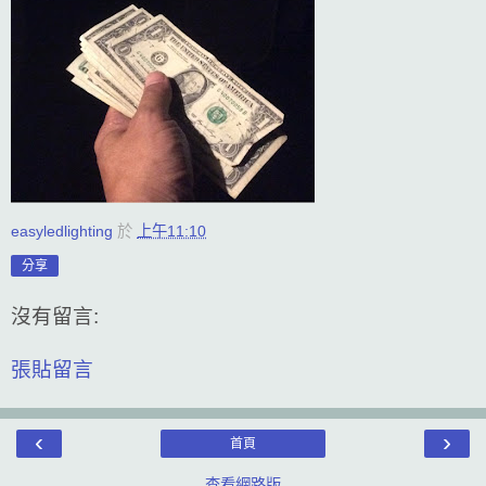
easyledlighting
於
上午11:10
分享
沒有留言:
張貼留言
‹
›
首頁
查看網路版