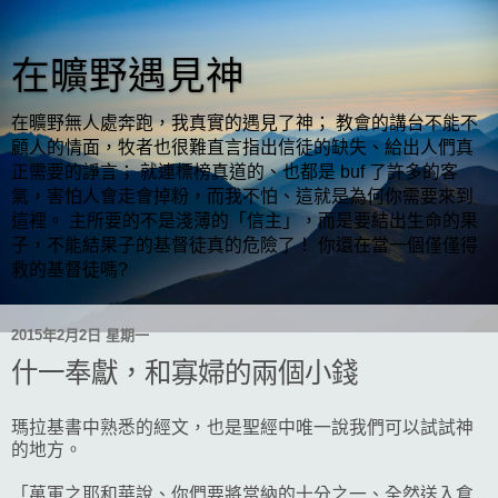
在曠野遇見神
在曠野無人處奔跑，我真實的遇見了神； 教會的講台不能不
顧人的情面，牧者也很難直言指出信徒的缺失、給出人們真
正需要的諍言； 就連標榜真道的、也都是 buf 了許多的客
氣，害怕人會走會掉粉，而我不怕、這就是為何你需要來到
這裡。 主所要的不是淺薄的「信主」，而是要結出生命的果
子，不能結果子的基督徒真的危險了！ 你還在當一個僅僅得
救的基督徒嗎?
2015年2月2日 星期一
什一奉獻，和寡婦的兩個小錢
瑪拉基書中熟悉的經文，也是聖經中唯一說我們可以試試神
的地方。
「萬軍之耶和華說、你們要將當納的十分之一、全然送入倉