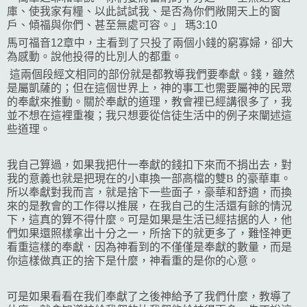
庫、使我家有糧、以此試試我、是否為你們敞開天上的窗
戶、傾福與你們、甚至無處可容。」 瑪3:10
馬可福音12章中，主看到了只投了兩個小錢的窮寡婦，卻大
為感動。說他投得的比別人的都重。
這兩個段經文相同的部份就是都教導我們要奉獻。錢，雖然
是屬凱薩的；但在這個世界上，神的事工也需要屬神的民眾
的奉獻來推動。關於奉獻的道理，教會裡已經講很多了，我
並不想在這裡重複；我只想要從信徒生活中的例子來闡述這
些道理。
我自己算過，如果我把什一奉獻的錢扣下來而不捐出去，對
我的意義也就是把現在的小車換一部
高檔的
雙B 的豪華車。
所以奉獻對我而言，就是捨下一些面子，豪華和舒適，而換
來的是教會的工作得以推展，在我自己的生活還有餘的情況
下，
這真的算不得什麼
。可是如果是生活已經拮据的人，他
們如果還照樣拿出十分之一，所捨下的就更多了，難怪神更
看重這樣的奉獻．因為神看到的不僅僅是奉獻的數量，而是
你這樣做真正的捨下是什麼，神看重的是你的心意。
可是如果看看在我们奉獻了之後神給予了我們什麼，教導了