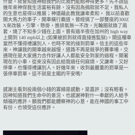
什麼。就會知道神給我們的比我們能給神得更多。先不說這
幾年來神保我生活富裕有餘，沒有因為捐款就不足，我私人
的生意也是得以推展；神還藉此教我謙卑柔和。 我以前喜歡
開大馬力的車子，開車橫行霸道。曾經搞了一部雙座的300Z
X來改裝，引擎，懸掛，進排氣無一不改，光輪圈就換了兩
套，燒了不知多少錢在上面。曾有過半夜在加州的 high way
上開到 140 mph以上 (如果被抓到就得直接進監獄)。開這種車
當然不懂得禮讓別人，也時不常的接到罰單。信主的這些年
來，神讓我的開車越來越慢，道路不再是競爭的賽車場，交
通現在是大家通力合作好讓人人都能安全到家的過程。開著
現在的小車，從來沒有因此給我過任何麻煩，又謙卑，又好
停車，也懂得禮讓別人。好幾年來，收到最嚴重的罰單是一
張停車罰單。這不就是主賜的平安嗎?
感謝主看到投兩個小錢的寡婦是感動，是嘉許；沒有輕看。
因神知道我們生命中的景況，也感謝神對什一奉獻的人給予
傾福的
應許。願我們都能體察神的心意，能在神國的事工中
有份，也領受這份應許。