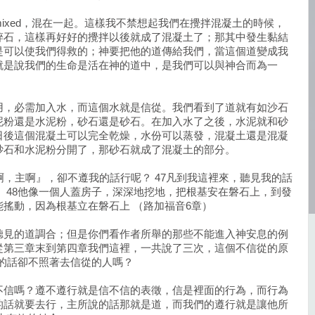
ixed，混在一起。這樣我不禁想起我們在攪拌混凝土的時候，
碎石，這樣再好好的攪拌以後就成了混凝土了；那其中發生黏結
是可以使我們得救的；神要把他的道傳給我們，當這個道變成我
就是說我們的生命是活在神的道中，是我們可以與神合而為一
用，必需加入水，而這個水就是信從。我們看到了道就有如沙石
泥粉還是水泥粉，砂石還是砂石。在加入水了之後，水泥就和砂
日後這個混凝土可以完全乾燥，水份可以蒸發，混凝土還是混凝
砂石和水泥粉分開了，那砂石就成了混凝土的部分。
啊，主啊』，卻不遵我的話行呢？ 47凡到我這裡來，聽見我的話
 48他像一個人蓋房子，深深地挖地，把根基安在磐石上，到發
搖動，因為根基立在磐石上 （路加福音6章）
聽見的道調合；但是你們看作者所舉的那些不能進入神安息的例
從第三章末到第四章我們這裡，一共說了三次，這個不信從的原
聽了神的話卻不照著去信從的人嗎？
不信嗎？遵不遵行就是信不信的表徵，信是裡面的行為，而行為
的話就要去行，主所說的話那就是道，而我們的遵行就是讓他所