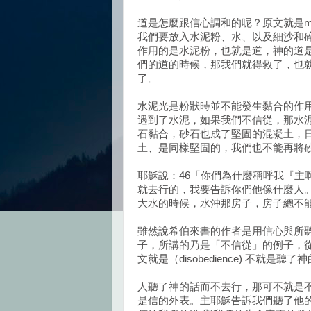
道是怎麼跟信心調和的呢？原文就是m
我們要放入水泥粉、水、以及細沙和
作用的是水泥粉，也就是道，神的道
們的道的時候，那我們就得救了，也
了。
水泥光是粉狀時並不能發生黏合的作
遇到了水泥，如果我們不信從，那水
石黏合，砂石也成了堅固的混凝土，
土、是同樣堅固的，我們也不能再將
耶穌說：46「你們為什麼稱呼我『主
就去行的，我要告訴你們他像什麼人。
大水的時候，水沖那房子，房子總不能
雖然說希伯來書的作者是用信心與所
子，所講的乃是「不信從」的例子，
文就是（disobedience) 不就是
人聽了神的話而不去行，那可不就是
是信的外表。主耶穌告訴我們聽了他