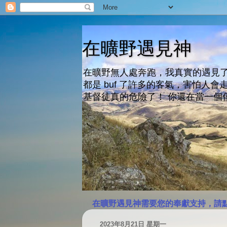
在曠野遇見神
在曠野無人處奔跑，我真實的遇見了
都是 buf 了許多的客氣，害怕
基督徒真的危險了！ 你還在當一個
在曠野遇見神需要您的奉獻支持，請
2023年8月21日 星期一