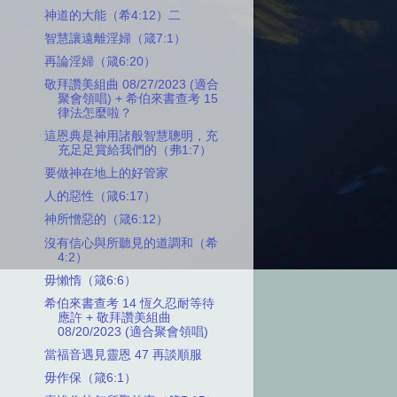
神道的大能（希4:12）二
智慧讓遠離淫婦（箴7:1）
再論淫婦（箴6:20）
敬拜讚美組曲 08/27/2023 (適合
聚會領唱) + 希伯來書查考 15
律法怎麼啦？
這恩典是神用諸般智慧聰明，充
充足足賞給我們的（弗1:7）
要做神在地上的好管家
人的惡性（箴6:17）
神所憎惡的（箴6:12）
沒有信心與所聽見的道調和（希
4:2）
毋懶惰（箴6:6）
希伯來書查考 14 恆久忍耐等待
應許 + 敬拜讚美組曲
08/20/2023 (適合聚會領唱)
當福音遇見靈恩 47 再談順服
毋作保（箴6:1）