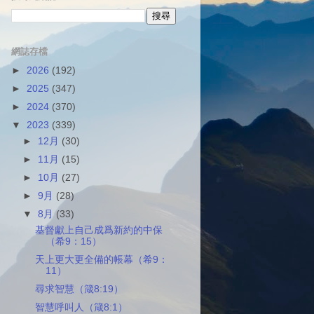
網誌存檔
►
2026
(192)
►
2025
(347)
►
2024
(370)
▼
2023
(339)
►
12月
(30)
►
11月
(15)
►
10月
(27)
►
9月
(28)
▼
8月
(33)
基督獻上自己成爲新約的中保
（希9：15）
天上更大更全備的帳幕（希9：
11）
尋求智慧（箴8:19）
智慧呼叫人（箴8:1）