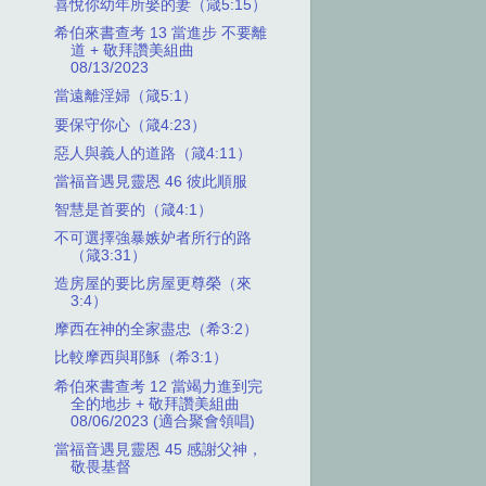
喜悅你幼年所娶的妻（箴5:15）
希伯來書查考 13 當進步 不要離
道 + 敬拜讚美組曲
08/13/2023
當遠離淫婦（箴5:1）
要保守你心（箴4:23）
惡人與義人的道路（箴4:11）
當福音遇見靈恩 46 彼此順服
智慧是首要的（箴4:1）
不可選擇強暴嫉妒者所行的路
（箴3:31）
造房屋的要比房屋更尊榮（來
3:4）
摩西在神的全家盡忠（希3:2）
比較摩西與耶穌（希3:1）
希伯來書查考 12 當竭力進到完
全的地步 + 敬拜讚美組曲
08/06/2023 (適合聚會領唱)
當福音遇見靈恩 45 感謝父神，
敬畏基督