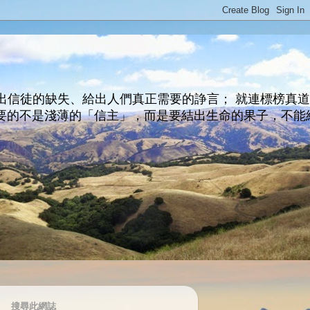
出信徒的缺失、給出人們真正需要的諍言； 就連標榜真
主所要的不是淺薄的「信主」，而是要結出生命的果子，不能
搜尋此網誌