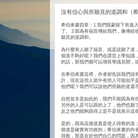
沒有信心與所聽見的道調和（希4
希伯來書四章：1 我們既蒙留下有進
了。 2 因為有福音傳給我們，像傳
聽見的道調和。
為什麼有人聽了福音、或是說聽了道
個道不夠好呢？我們在課堂上學知識，或
的話，那我們都可以增長學識見聞，
在希伯來書這裡，作者卻告訴我們說
許，現在這些人當中有些人可能似乎
他們呢？我們可以說他們所聽的道還
自然並非是如此的，我們不能因為有
另外的人是可以跟的上了，他們也聽
反之他們能夠跟得上是不是就表示這
是的，因為這個道真是使人得救的道
個道是確實有功效的；希伯來書的作
得救，那是在於他們自己的問題，因