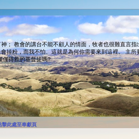
神； 教會的講台不能不顧人的情面，牧者也很難直言指
人會走會掉粉，而我不怕、這就是為何你需要來到這裡。 
僅僅得救的基督徒嗎?
點擊此處至奉獻頁