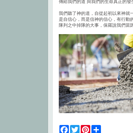
傳給我們的道 與我們的生命真正的發
我們聽了神的道，自從起初以來神就
是自信心，而是信神的信心，有行動
隊列之中掉隊的大事，保羅說我們當
F
T
P
S
a
w
i
h