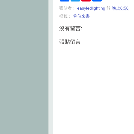
c
i
n
a
張貼者：
easyledlighting
於
晚上8:58
e
t
t
r
b
t
e
e
標籤：
希伯來書
o
e
r
o
r
e
k
s
沒有留言:
t
張貼留言