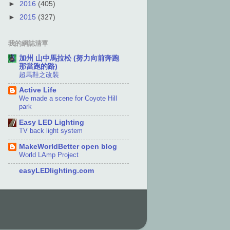
►
2016
(405)
►
2015
(327)
我的網誌清單
加州 山中馬拉松 (努力向前奔跑
那當跑的路)
超馬鞋之改裝
Active Life
We made a scene for Coyote Hill
park
Easy LED Lighting
TV back light system
MakeWorldBetter open blog
World LAmp Project
easyLEDlighting.com