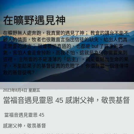
在曠野遇見神
在曠野無人處奔跑，我真實的遇見了神； 教會的講台不能不
顧人的情面，牧者也很難直言指出信徒的缺失、給出人們真
正需要的諍言； 就連標榜真道的、也都是 buf 了許多的客
氣，害怕人會走會掉粉，而我不怕、這就是為何你需要來到
這裡。 主所要的不是淺薄的「信主」，而是要結出生命的果
子，不能結果子的基督徒真的危險了！ 你還在當一個僅僅得
救的基督徒嗎?
2023年8月4日 星期五
當福音遇見靈恩 45 感謝父神，敬畏基督
當福音遇見靈恩 45
感謝父神，敬畏基督