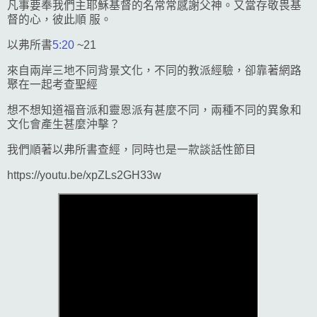
凡事要奉我們主耶穌基督的名常常感謝父神。又當存敬畏基
督的心，彼此順 服。
以弗所書
5:20
~21
來自兩岸三地不同背景文化，不同的教派經驗，卻靠著網路
聚在一起考查聖經
想不想知道福音派和靈恩派有甚麼不同，兩種不同的異象和
文化會產生甚麼沖擊？
我們順著以弗所書查經，同時也是一
款談話性節目
https://youtu.be/xpZLs2GH33w