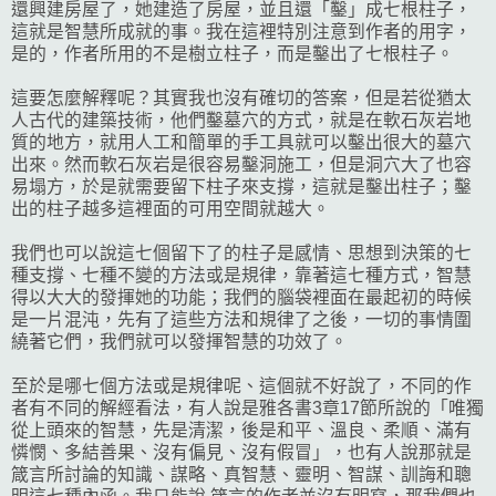
還興建房屋了，她建造了房屋，並且還「鑿」成七根柱子，
這就是智慧所成就的事。我在這裡特別注意到作者的用字，
是的，作者所用的不是樹立柱子，而是鑿出了七根柱子。
這要怎麼解釋呢？其實我也沒有確切的答案，但是若從猶太
人古代的建築技術，他們鑿墓穴的方式，就是在軟石灰岩地
質的地方，就用人工和簡單的手工具就可以鑿出很大的墓穴
出來。然而軟石灰岩是很容易鑿洞施工，但是洞穴大了也容
易塌方，於是就需要留下柱子來支撐，這就是鑿出柱子；鑿
出的柱子越多這裡面的可用空間就越大。
我們也可以說這七個留下了的柱子是感情、思想到決策的七
種支撐、七種不變的方法或是規律，靠著這七種方式，智慧
得以大大的發揮她的功能；我們的腦袋裡面在最起初的時候
是一片混沌，先有了這些方法和規律了之後，一切的事情圍
繞著它們，我們就可以發揮智慧的功效了。
至於是哪七個方法或是規律呢、這個就不好說了，不同的作
者有不同的解經看法，有人說是雅各書3章17節所說的「唯獨
從上頭來的智慧，先是清潔，後是和平、溫良、柔順、滿有
憐憫、多結善果、沒有偏見、沒有假冒」，也有人說那就是
箴言所討論的知識、謀略、真智慧、靈明、智謀、訓誨和聰