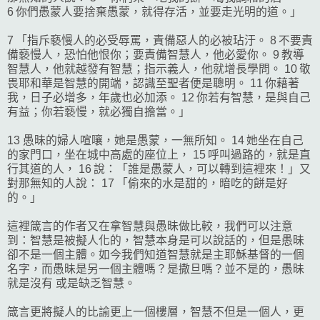
6 你們愚蒙人要捨棄愚蒙，就得存活，並要走光明的道。」
7 「指斥褻慢人的必受辱罵，責備惡人的必被玷汙。 8 不要責
備褻慢人，恐怕他恨你；要責備智慧人，他必愛你。 9 教導
智慧人，他就越發有智慧；指示義人，他就增長學問。 10 敬
畏耶和華是智慧的開端，認識至聖者便是聰明。 11 你藉著
我，日子必增多，年歲也必加添。 12 你若有智慧，是與自己
有益；你若褻慢，就必獨自擔當。」
13 愚昧的婦人喧嚷，她是愚蒙，一無所知。 14 她坐在自己
的家門口，坐在城中高處的座位上， 15 呼叫過路的，就是直
行其道的人， 16 說：「誰是愚蒙人，可以轉到這裡來！」又
對那無知的人說： 17 「偷來的水是甜的，暗吃的餅是好
的。」
這裡箴言的作者又在拿智慧與愚昧做比較，我們可以注意
到：智慧是被擬人化的，智慧本身是可以說話的，但是愚昧
卻不是一個主體。如今我們知道智慧就是主耶穌基督的一個
名字，而愚昧是另一個主體嗎？是撒旦嗎？並不是的，愚昧
就是沒有 或是缺乏智慧。
箴言更將擬人的比諭更上一個樓層，智慧不但是一個人，更