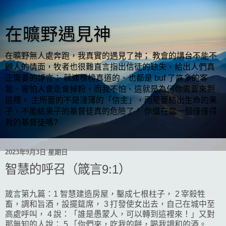
在曠野遇見神
在曠野無人處奔跑，我真實的遇見了神； 教會的講台不能不
顧人的情面，牧者也很難直言指出信徒的缺失、給出人們真
正需要的諍言； 就連標榜真道的、也都是 buf 了許多的客
氣，害怕人會走會掉粉，而我不怕、這就是為何你需要來到
這裡。 主所要的不是淺薄的「信主」，而是要結出生命的果
子，不能結果子的基督徒真的危險了！ 你還在當一個僅僅得
救的基督徒嗎?
2023年9月3日 星期日
智慧的呼召（箴言9:1）
箴言第九篇：1 智慧建造房屋，鑿成七根柱子， 2 宰殺牲
畜，調和旨酒，設擺筵席， 3 打發使女出去，自己在城中至
高處呼叫， 4 說：「誰是愚蒙人，可以轉到這裡來！」又對
那無知的人說： 5 「你們來，吃我的餅，喝我調和的酒。