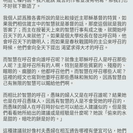
明這七種內函。我只能說 箴言的作者並沒有明寫，那我們也
不好就下斷語了。
我個人認爲雅各書所說的是比較接近主耶穌基督的特質，如
果我們相信箴言中的智慧就是基督的話，那麼這個就是我的
答案了；而主在按著天上來的智慧行事有成之後，就開始呼
召天下的人來就他了。如果是個大學校長在發出呼召時，他
會呼召天下的聰明人；而如果是春秋戰國時的主公來呼召的
時候，他們會向全天下提出 渴望求得大才的呼召。
而智慧在呼召會向誰呼召呢？就像主耶穌呼召人是呼召那些
人呢？主是呼召所有的人啊，特別是那些貧窮的、殘廢的、
瞎眼的、瘸腿的，他都呼召他們。而智慧在呼召哪些人呢？
這裡的經文也寫到他要呼召那些愚昧和無知的，因爲智慧自
己有無限的智慧可以賜給他們啊。
而相比於智慧的呼召，愚昧的婦人又是在呼召誰呢？結果她
也是在呼召愚昧人，因爲有智慧的人是不會受她的呼召的，
而愚昧的婦人在呼召時好似也可以給出人建議似的。但是我
們看看她所給出的建議或是經驗是什麼呢？她說「偷來的水
是甜的，暗吃的餅是好的。」
這種建議就好像村夫愚婦在相互通告哪裡有便宜可佔，她們