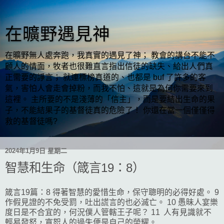
在曠野遇見神
在曠野無人處奔跑，我真實的遇見了神； 教會的講台不能不
顧人的情面，牧者也很難直言指出信徒的缺失、給出人們真
正需要的諍言； 就連標榜真道的、也都是 buf 了許多的客
氣，害怕人會走會掉粉，而我不怕、這就是為何你需要來到
這裡。 主所要的不是淺薄的「信主」，而是要結出生命的果
子，不能結果子的基督徒真的危險了！ 你還在當一個僅僅得
救的基督徒嗎?
2024年1月9日 星期二
智慧和生命（箴言19：8）
箴言19篇：8 得著智慧的愛惜生命，保守聰明的必得好處。 9
作假見證的不免受罰，吐出謊言的也必滅亡。 10 愚昧人宴樂
度日是不合宜的，何況僕人管轄王子呢？ 11 人有見識就不
輕易發怒，寬恕人的過失便是自己的榮耀。