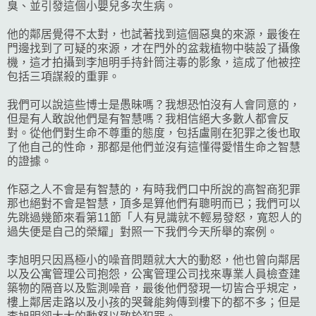
臭、並引發這個小嬰兒多次生病。
他的鄰居覺得不太對，也試著找到這個惡臭的來源，最後在
門邊找到了可疑的來源，才在門外的盆栽植物中裝設了攝像
機，這才拍攝到李旭明手持針筒注毒的影象，這成了他被控
包括三項謀殺的重罪。
我們可以說這些博士是愚昧嗎？我想恐怕沒有人會同意的，
但是有人敢說他們是有智慧嗎？我相信絕大多數人都會反
對。從他們對生命不尊重的態度，包括盧剛在犯罪之後也取
了他自己的性命，那都是他們並沒有這懂得愛惜生命之智慧
的證據。
作惡之人不會是有智慧的，有時我們口中所說的高智商犯罪
那也絕對不會是智慧，頂多是算他們有聰明而已；我們可以
先跳過幾節來看第11節「人有見識就不輕易發怒，寬恕人的
過失便是自己的榮耀」對照一下我們今天所舉的案例。
李旭明只因爲極小的噪音問題就大大的動怒，他也曾向鄰居
以及公寓管理公司抱怨，公寓管理公司找來專業人員檢查建
築物的隔音以及監測噪音，最後他們發現一切皆合乎規定，
樓上鄰居走路以及小孩的哭聲能夠傳到樓下的都不多；但是