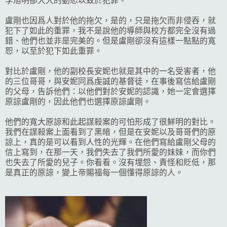
李旭明卻大大的動怒以致於犯罪。
盧剛也因爲人對於他的拖欠，是的，只是拖欠而非侵吞，就
犯下了如此的重罪，我不是說他的導師與校方都完全沒有過
錯、他們也並非是完美的。但是盧剛卻沒有這樣一點點的寬
恕，以至於犯下如此重罪。
對比於盧剛，他的副校長安妮也就是其中的一名受害者，他
的三位哥哥，與安妮同爲虔誠的基督徒，在事後寫信給盧剛
的父母，告訴他們：以他們對於安妮的認識，她一定會選擇
原諒盧剛的，因此他們也選擇原諒盧剛。
他們的寬大原諒和此起謀殺案的可怕形成了很鮮明的對比。
我們在謀殺案上面看到了黑暗，但是在安妮以及哥哥們的原
諒上，真的是可以看到人性的光輝。在他們寫給盧剛父母的
信上寫到，在那一天，我們失去了我們所愛的妹妹，而你們
也失去了所愛的兒子。你看看。沒有埋怨、責怪和貶低，那
是真正的原諒，變上帝賜福每一個懂得原諒的人。