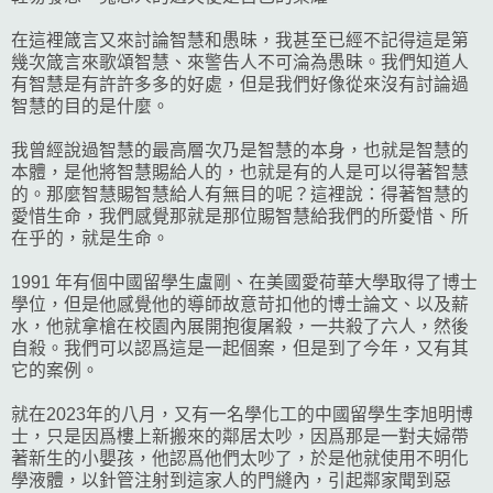
在這裡箴言又來討論智慧和愚昧，我甚至已經不記得這是第
幾次箴言來歌頌智慧、來警告人不可淪為愚昧。我們知道人
有智慧是有許許多多的好處，但是我們好像從來沒有討論過
智慧的目的是什麼。
我曾經說過智慧的最高層次乃是智慧的本身，也就是智慧的
本體，是他將智慧賜給人的，也就是有的人是可以得著智慧
的。那麼智慧賜智慧給人有無目的呢？這裡說：得著智慧的
愛惜生命，我們感覺那就是那位賜智慧給我們的所愛惜、所
在乎的，就是生命。
1991 年有個中國留學生盧剛、在美國愛荷華大學取得了博士
學位，但是他感覺他的導師故意苛扣他的博士論文、以及薪
水，他就拿槍在校園內展開抱復屠殺，一共殺了六人，然後
自殺。我們可以認爲這是一起個案，但是到了今年，又有其
它的案例。
就在2023年的八月，又有一名學化工的中國留學生李旭明博
士，只是因爲樓上新搬來的鄰居太吵，因爲那是一對夫婦帶
著新生的小嬰孩，他認爲他們太吵了，於是他就使用不明化
學液體，以針管注射到這家人的門縫內，引起鄰家聞到惡