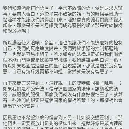
我們知道酒能打開話匣子，平常不敢講的話，像是要求人辦
事，要向人表白，這些平常不敢講的話、有的時候要借助一
點酒精才能讓我們講得出口來。酒好像真的讓我們膽子變大
起來，那麼是不是容易讓我們成為褻慢的呢？那是對於權柄
和對於神呢！
所以濃酒使人喧嚷、多話，酒也能讓我們不能這麼好的控制
自己，我們的反應速度變差，我們對於手腳的控制都遲鈍
了、也就是容易出錯了，所以如今的法律規定如果我們喝酒
就不能再開車或是操縱重型機械。我們應該要明白這一點，
所以如果喝酒超過自己的量而出現錯誤，那就是屬於沒有智
慧，自己有幾斤幾兩都不知道，當然就是沒有智慧了。
再下來箴言又談到王，這裡說「王的威嚇如同獅子吼叫」；
如果我們是奉公守法，信守這個國家的法律，該納稅的納
稅，該服役的服役，那麼我們就沒有什麼好懼怕王了。就算
有一些冷門的規定是這個國家的權柄所禁止的，那權柄也會
給出充分的警告。
因爲王也不希望無故的傷害到人民。比如說交通管制了。那
他們也一定要擺放出足夠的標誌出來，這就好像是箴言裡所