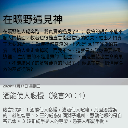
在曠野遇見神
在曠野無人處奔跑，我真實的遇見了神； 教會的講台不能不
顧人的情面，牧者也很難直言指出信徒的缺失、給出人們真
正需要的諍言； 就連標榜真道的、也都是 buf 了許多的客
氣，害怕人會走會掉粉，而我不怕、這就是為何你需要來到
這裡。 主所要的不是淺薄的「信主」，而是要結出生命的果
子，不能結果子的基督徒真的危險了！ 你還在當一個僅僅得
救的基督徒嗎?
2024年1月17日 星期三
酒能使人褻慢（箴言20：1）
箴言20篇：1 酒能使人褻慢，濃酒使人喧嚷，凡因酒錯誤
的，就無智慧。 2 王的威嚇如同獅子吼叫，惹動他怒的是自
害己命。 3 遠離紛爭是人的尊榮，愚妄人都愛爭鬧。