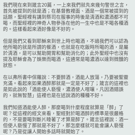
我們現在來到箴言20篇，一上來我們就先來幾句警世之言，
首先被提到的就是酒；在基督教裡面、酒是一個常被提到的
話題，聖經裡有講到祭司在服事的時後是清酒和濃酒都不可
喝，而聖經裡的神奇人物參孫在他的一生中也是不喝各種酒
的。這樣看起來酒好像是不好的。
但是我們又看到耶穌來到世上時也喝酒，不過我們可以認為
他所喝的就是所謂的餐酒，也就是在吃飯時所喝的酒，是屬
於清酒，是可以幫助開胃和幫助消化的；此外聖經中也沒有
提及耶穌會為了娛樂而喝酒，這通常是喝濃酒以達到微醺的
狀態。
在以弗所書中保羅說：不要醉酒，酒能人放蕩，乃要被聖靈
充滿。看起來如果酒醉那就是一定是不好了；箴言的這裡也
是如此說的「酒能使人褻慢，濃酒使人喧嚷，凡因酒錯誤
的，就無智慧」這裡也是在述說酒的種種不好。
我們知道酒能使人醉，那麼喝到什麼程度就算是「醉」了
呢？從這裡的經文來看，聖經對於喝酒醉的標準是很嚴格
的，不是要喝到斷片睡著了才算是醉了。箴言這裡說：酒一
但使人褻慢了那就是不好了，那怎麼樣就可能會讓人褻慢
呢？乃是從讓人開始多話時就開始了。