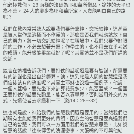
他必拯救你。 23 兩樣的法碼為耶和華所憎惡，詭詐的天平也
為不善。 24 人的腳步為耶和華所定，人豈能明白自己的路
呢？
我們在教內常常聽人說要我們要倚靠神、交托給神，這甚至
是被人當作是消極而不作爲的。那麼是否我們就應該放下自
己的努力，將一切交託給神呢？在職場中，我們只要作好眼
前的工作，不必去想著升遷；作學生的，也不用去在乎考試
的成績，能升級能畢業就好了呢？其實這並不是我們所講的
交託。
箴言在這裡告訴我們，要打仗的話呢還是要有智謀，所需要
有的計謀也是出自於籌算。誒，這到底是人間的智慧還是我
們信徒該有的態度呢？其實主耶穌也說過一個例子，他說：
一個人蓋樓，要先坐下來計算花費多少，能否蓋成？一個國
王要打仗的話要先酌量，能否以寡擊眾？否則當用外交的方
式，先遣使者去求緩和一下（路14：28～32）
這也就是說，神給我們的智慧我們還是要用的；當然我們也
期盼有主能給我們更好的帶領，因為主的智慧是要高過我們
自己的智慧，我們可以一方面用我們的智慧來思量，比如說
智慧的話說「往來傳舌的洩漏密事，大張嘴的不可與他結