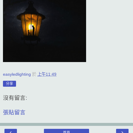
easyledlighting
於
上午11:49
分享
沒有留言:
張貼留言
‹
›
首頁