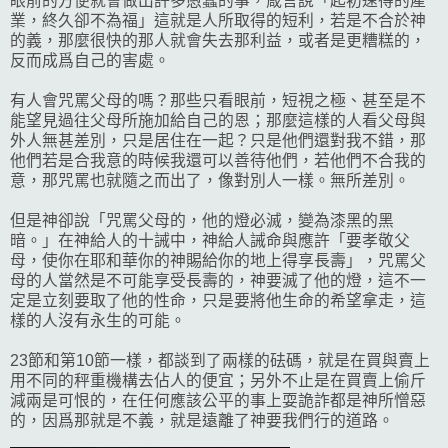
眼前的方便就會做出許多愚蠢的事，箴言說「起初速得的產
業，終久卻不為福」這就是人所取得的短利，若是不合於神
的義，那麼很快的那人就會失去那利益，或者是更糟糕的，
反而成爲自己的害處。
有人會咒罵父母的嗎？那些只看眼前，短視之極、甚至是不
能望見過往父母所施加給自己的恩；那麼這樣的人看父母與
外人無甚差別，只是居住在一起？只是他們還對我不錯，那
他們若是合我意的時候我還可以善待他們，若他們不合我的
意，那咒罵也就隨之而出了，像對別人一樣。無所差別。
但是神卻說「咒罵父母的，他的燈必滅，變為漆黑的黑
暗。」在神給人的十誡中，神給人誡命與應許「要孝敬父
母，使你在耶和華你的神賜給你的地上得享長壽」，咒罵父
母的人當然是不可能享受長壽的，神要滅了他的燈，這不一
定是立刻要取了他的性命，只是要將他生命的希望拿走，這
樣的人沒有永生的可能。
23節和第10節一樣，都談到了兩樣的砝碼，就是在買與賣上
用不同的秤重機構去佔人的便宜；另外不止是在買賣上偷斤
減兩是可恨的，在任何應該公平的事上耍詭詐都是神所憎惡
的，因爲那就是不義，就是遠離了神要我們行的道路。