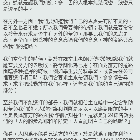
交」這就是讓我們知道：多口舌的人根本無法保密，洩密只
是遲早的事。
在另外一方面，我們要知道我們自己的思慮是有所不足的、
看不全也看不遠；所以我們需要神的帶領；我們就是要常常
以禱告來尋求是否主有另外的帶領，那要比我們的思慮更
高、更全面。因爲神的意念高過我們的意念，神的道路要高
過我們的道路。
我們當學生的時候，對於在課堂上老師所傳授的知識我們就
應當要努力的去吸收、將學問化為己用；在面對前方的道路
面臨多種選擇的時候，例如學生要分科學習、或者是在公司
裡要選擇項目時，我們會要求主來帶領我們，多多禱告尋
求，求主把感動放在我們心裡，這些是我們能夠自己選擇的
部分；
至於我們不能選擇的部分，我們就相信主在暗中一定會幫助
和帶領我們的。人的智謀和判斷是足以可以應對眼前的事，
但是長遠前方的路途我們卻所知甚少，這就是第24節告訴我
們的「人的腳步為耶和華所定，人豈能明白自己的路呢？」
你看，人因爲不能看見遠方的命運，於是就爲了眼前利益、