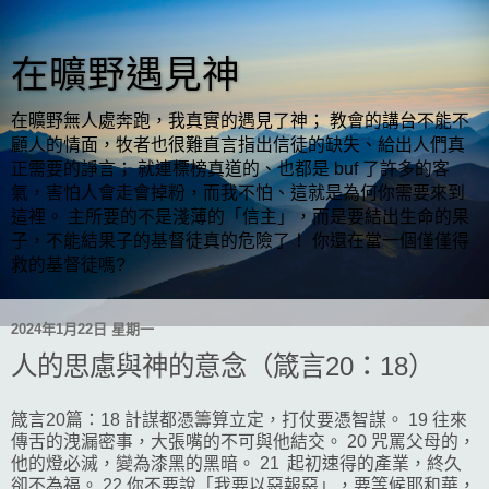
在曠野遇見神
在曠野無人處奔跑，我真實的遇見了神； 教會的講台不能不
顧人的情面，牧者也很難直言指出信徒的缺失、給出人們真
正需要的諍言； 就連標榜真道的、也都是 buf 了許多的客
氣，害怕人會走會掉粉，而我不怕、這就是為何你需要來到
這裡。 主所要的不是淺薄的「信主」，而是要結出生命的果
子，不能結果子的基督徒真的危險了！ 你還在當一個僅僅得
救的基督徒嗎?
2024年1月22日 星期一
人的思慮與神的意念（箴言20：18）
箴言20篇：18 計謀都憑籌算立定，打仗要憑智謀。 19 往來
傳舌的洩漏密事，大張嘴的不可與他結交。 20 咒罵父母的，
他的燈必滅，變為漆黑的黑暗。 21 起初速得的產業，終久
卻不為福。 22 你不要說「我要以惡報惡」，要等候耶和華，