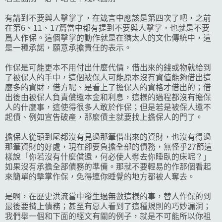
有講到不要與人擊掌了，在箴言中應該是第四次了吧，之前
在第6、11、17篇當中都有提到不要與人擊掌，也就是不要
爲人作保。這個擊掌的動作就是在猶太人的文化傳統中，這
是一種承諾，願意承擔責任的表示。
作保是可能更本不用付出什麼代價，借出來的錢或物就給到
了被保人的手中，這個被保人可能原本沒有資值能夠借出這
麼多的資財，借方呢、是看上了擔保人的資格才借出的；借
出後由被保人負責償還本金和利息，這樣的過程都沒有擔保
人的什麼事，這使得很多人敢於作保；但是若是被保人還不
起債、例如宣告破產，那麼債主就要找上擔保人的門了。
擔保人從頭到尾都沒有見過那筆借出來的資財，也沒有得過
那筆資財的好處，現在卻要負擔全部的債務，無怪乎27節這
樣說「你若沒有什麼償還，何必使人奪去你睡臥的床呢？」
如果沒有承擔全部債務的準備。那就不要輕易的作那個看起
來簡單的擊掌作保，免得連你睡覺的地方都被人奪去。
是啊，在歷史洪流當中發生過無數這樣的事，替人作保的到
最後要揹上債務；甚至有惡人看到了這種規則的巧妙漏洞；
我們舉一個和下面的經文有關的例子，就是不可能所以你祖