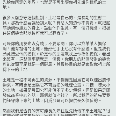
先給你所定的地界，也就是不可出讓你祖先讓你繼承的土
地。
很多人願意守這個祖訓，土地是自己的、是長期的生財工
具，那為什麼要讓給別人呢？有惡人知道你不肯賣。就把腦
筋動到你朋友的身上，鼓動他作生意，有一個好機會，把握
住這個機會那以後可就可以翻身了。
可是你的朋友也沒有錢；不要緊啊，你可以找某某人擔保
啊！他有祖傳的土地，雖然他手上也沒有什麼錢，但是我們
願意接受他的擔保。於是你的朋友就找上你為他擔保，看出
來沒有，這整個事情就是一個套，你朋友的那個發財的機會
可能從頭至尾就是一個騙局，其最終目的就是奪取你祖上所
傳下來的土地。
土地是一種不可再生的資源，不僅僅是因爲它可以種出農作
物來，有時更是因爲它不可置換的地理位置。同樣一塊大小
的土地，如果是農田它可能值不了多少價錢，但是如果是開
發成商業中心的話，那個就值老錢了，所以我們的祖先要我
們謹守傳下來的土地，因爲那是可以提供長久價值的。
然而我們是否真的有可能長久守住祖先所傳下來土地呢？很