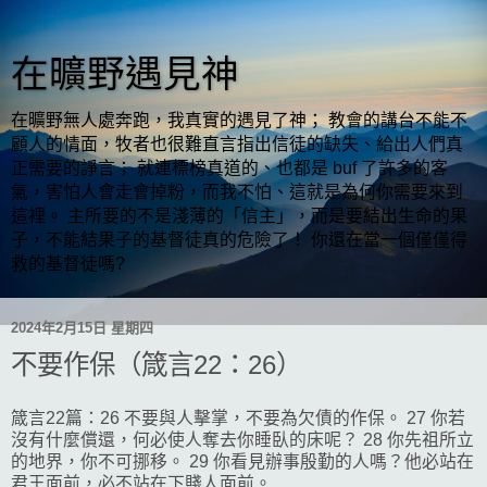
在曠野遇見神
在曠野無人處奔跑，我真實的遇見了神； 教會的講台不能不
顧人的情面，牧者也很難直言指出信徒的缺失、給出人們真
正需要的諍言； 就連標榜真道的、也都是 buf 了許多的客
氣，害怕人會走會掉粉，而我不怕、這就是為何你需要來到
這裡。 主所要的不是淺薄的「信主」，而是要結出生命的果
子，不能結果子的基督徒真的危險了！ 你還在當一個僅僅得
救的基督徒嗎?
2024年2月15日 星期四
不要作保（箴言22：26）
箴言22篇：26 不要與人擊掌，不要為欠債的作保。 27 你若
沒有什麼償還，何必使人奪去你睡臥的床呢？ 28 你先祖所立
的地界，你不可挪移。 29 你看見辦事殷勤的人嗎？他必站在
君王面前，必不站在下賤人面前。