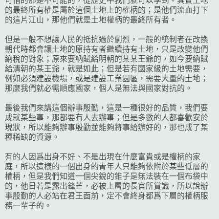
可惜的那是不可能的，從歷史中我們就可以學到。其實土地
的最終所有權是屬於這個土地上的權柄的；是他們流血打下
的這片江山，那他們就是土地權柄的最終所有者。
但是一般不想讓人民的抵抗過於劇烈，一般的統制者在改換
朝代時都會讓土地的原持有者繼續持有土地，只是改變他們
納稅的對象；原來要納賦給明朝的某某王爺的，如今要納賦
給清朝的某王爺，就是如此；但是若有國家級的土地需要，
例如必須建設機場，或是建設工業園區，需要大量的土地；
那麼我們就必需順應國家，個人是無法與國家對抗的。
最後我們來講這個辦事殷勤，這是一種很好的品質，我們要
成就某些事，那都要有人去辦事；但是多數的人都喜歡安於
現狀，所以能夠辦事殷勤並能夠將事給辦好的，那也成了某
種稀缺的資源。
有的人因爲出身不好、不是出現在什麼富貴或是權柄的家
庭，所以這樣的一個出身的青年人只能夠依附於某些低層的
權柄，但是我們知道一個尖銳的錐子是無法裝在一個布袋中
的，他日若是露出鋒芒，必被上層的長官所賞識，所以說辦
事殷勤的人必站在君王面前，定不會終身都爲下層的權柄服
務一輩子的。