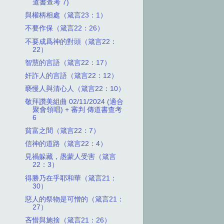
道書查考 7)
與權柄相處（箴言23：1）
不要作保（箴言22：26）
不要成爲神的對頭（箴言22：
22）
智慧的言語（箴言22：17）
奸詐人的言語（箴言22：12）
褻慢人與清心人（箴言22：10）
敬拜讚美組曲 02/11/2024 (適合
聚會領唱) + 審判 傳道書查考
6
貧富之間（箴言22：7）
信神的道路（箴言22：4）
見禍躲藏，愚蒙人受害（箴言
22：3）
得勝乃在乎耶和華（箴言21：
30）
惡人的祭物是可憎的（箴言21：
27）
吝惜與施捨（箴言21：26）