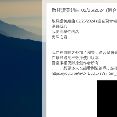
敬拜讚美組曲 02/25/2024 (
敬拜讚美組曲 02/25/2024 (適合聚會領
深觸我心
我要高舉你的名
更深之處
我們在原唱之外加了和聲，適合聚會
在曠野遇見神敬拜使用版本
音樂版權仍歸原創作者所有
。。。想更多人也能看到這篇嗎，請
https://youtu.be/n-C-rE5UJxs?si=