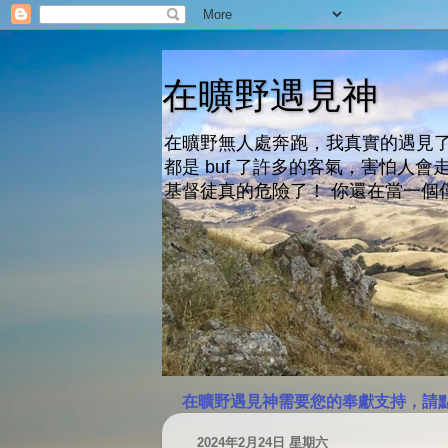
在曠野遇見神
在曠野無人處奔跑，我真實的遇見了
都是 buf 了許多的客氣，害怕
基督徒真的危險了！ 你還在當一個
在曠野遇見神需要您的奉獻支持，請
2024年2月24日 星期六