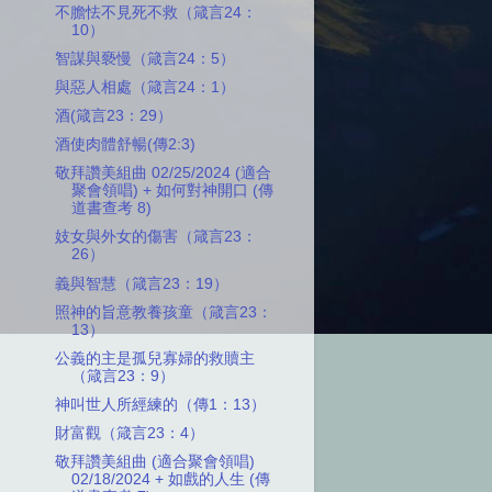
不膽怯不見死不救（箴言24：
10）
智謀與褻慢（箴言24：5）
與惡人相處（箴言24：1）
酒(箴言23：29）
酒使肉體舒暢(傳2:3)
敬拜讚美組曲 02/25/2024 (適合
聚會領唱) + 如何對神開口 (傳
道書查考 8)
妓女與外女的傷害（箴言23：
26）
義與智慧（箴言23：19）
照神的旨意教養孩童（箴言23：
13）
公義的主是孤兒寡婦的救贖主
（箴言23：9）
神叫世人所經練的（傳1：13）
財富觀（箴言23：4）
敬拜讚美組曲 (適合聚會領唱)
02/18/2024 + 如戲的人生 (傳