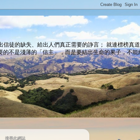
出信徒的缺失、給出人們真正需要的諍言； 就連標榜真
主所要的不是淺薄的「信主」，而是要結出生命的果子，不能
搜尋此網誌