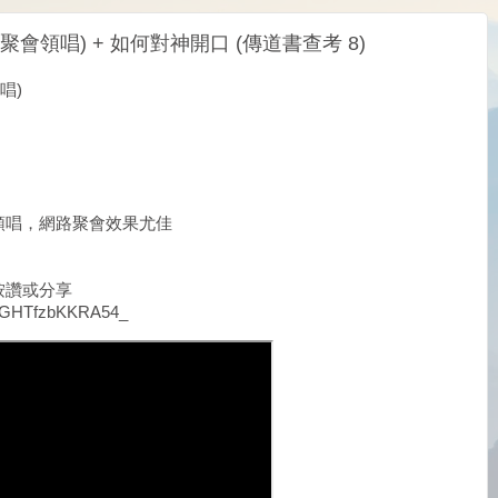
適合聚會領唱) + 如何對神開口 (傳道書查考 8)
唱)
領唱，網路聚會效果尤佳
按讚或分享
5m_GHTfzbKKRA54_