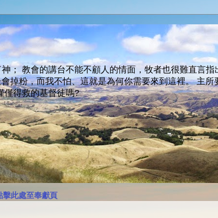
神； 教會的講台不能不顧人的情面，牧者也很難直言指
人會走會掉粉，而我不怕、這就是為何你需要來到這裡。 
僅僅得救的基督徒嗎?
點擊此處至奉獻頁