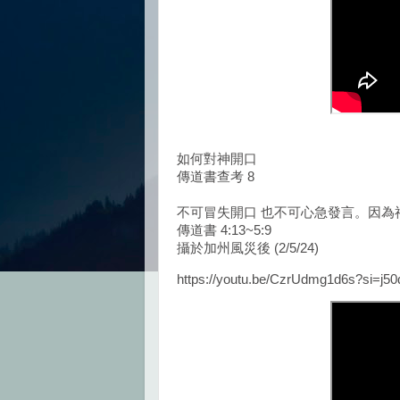
如何對神開口
傳道書查考 8
不可冒失開口 也不可心急發言。因為
傳道書 4:13~5:9
攝於加州風災後 (2/5/24)
https://youtu.be/CzrUdmg1d6s?si=j5