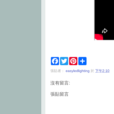
F
T
P
S
a
w
i
h
c
i
n
a
張貼者：
easyledlighting
於
下午2:10
e
t
t
r
b
t
e
e
o
e
r
沒有留言:
o
r
e
k
s
t
張貼留言