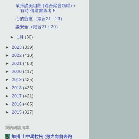
敬拜讚美組曲 (適合聚會領唱) +
有時 傳道書查考 5
心的態度（箴言21：23）
談安全（箴言21：20）
►
1月
(30)
►
2023
(339)
►
2022
(410)
►
2021
(408)
►
2020
(417)
►
2019
(435)
►
2018
(436)
►
2017
(421)
►
2016
(405)
►
2015
(327)
我的網誌清單
加州 山中馬拉松 (努力向前奔跑