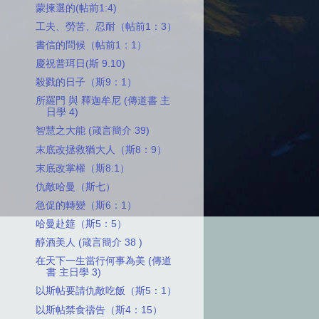
蒙揀選的(帖前1:4)
工夫、勞苦、忍耐（帖前1：3）
書信的問候（帖前1：1）
慶祝普珥日(斯 9.10)
殺戮的日子（斯9：1）
所羅門 與 釋迦牟尼 (傳道書 主
日學 4)
智慧之大能 (箴言簡介 39)
末底改拯救猶大人（斯8：9）
末底改掌權（斯8:1）
仇敵哈曼（斯七）
急促的轉變（斯6：1）
哈曼赴筵（斯5：5）
醇酒美人 (箴言簡介 38 )
在天下一生當行何事為美 (傳道
書 主日學 3)
以斯帖要請仇敵吃飯（斯5：1）
以斯帖禁食禱告（斯4：15）