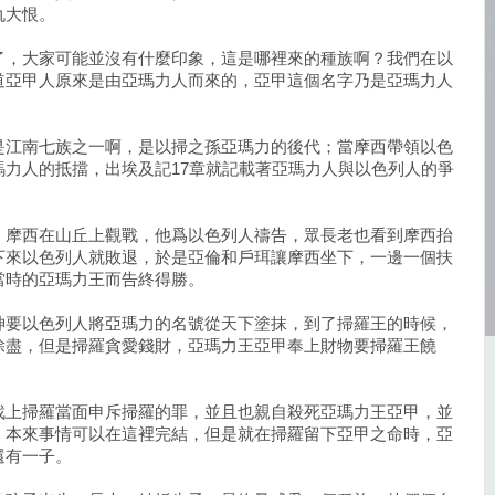
仇大恨。
了，大家可能並沒有什麼印象，這是哪裡來的種族啊？我們在以
道亞甲人原來是由亞瑪力人而來的，亞甲這個名字乃是亞瑪力人
是江南七族之一啊，是以掃之孫亞瑪力的後代；當摩西帶領以色
力人的抵擋，出埃及記17章就記載著亞瑪力人與以色列人的爭
，摩西在山丘上觀戰，他爲以色列人禱告，眾長老也看到摩西抬
下來以色列人就敗退，於是亞倫和戶珥讓摩西坐下，一邊一個扶
當時的亞瑪力王而告終得勝。
神要以色列人將亞瑪力的名號從天下塗抹，到了掃羅王的時候，
除盡，但是掃羅貪愛錢財，亞瑪力王亞甲奉上財物要掃羅王饒
。
找上掃羅當面申斥掃羅的罪，並且也親自殺死亞瑪力王亞甲，並
！本來事情可以在這裡完結，但是就在掃羅留下亞甲之命時，亞
還有一子。