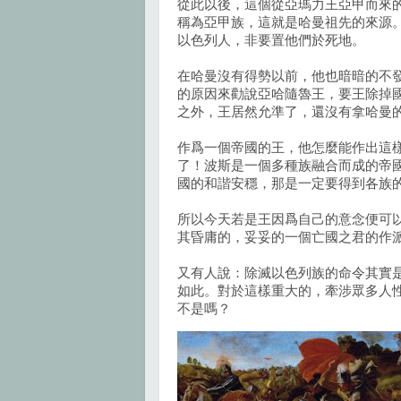
從此以後，這個從亞瑪力王亞甲而來
稱為亞甲族，這就是哈曼祖先的來源
以色列人，非要置他們於死地。
在哈曼沒有得勢以前，他也暗暗的不
的原因來勸說亞哈隨魯王，要王除掉
之外，王居然允準了，還沒有拿哈曼
作爲一個帝國的王，他怎麼能作出這
了！波斯是一個多種族融合而成的帝
國的和諧安穩，那是一定要得到各族
所以今天若是王因爲自己的意念便可
其昏庸的，妥妥的一個亡國之君的作
又有人說：除滅以色列族的命令其實
如此。對於這樣重大的，牽涉眾多人
不是嗎？