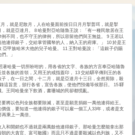
正月，就是尼散月，人在哈曼面前按日日月月掣普珥，就是掣
，就是亞達月。 8 哈曼對亞哈隨魯王說：「有一種民散居在王
例不同，也不守王的律例，所以容留他們與王無益。 9 王若以
他連得銀子，交給掌管國帑的人，納入王的府庫。」 10 於是王
 亞甲族哈米大他的兒子哈曼。 11 王對哈曼說：「這銀子仍賜
他們。」
，照著哈曼一切所吩咐的，用各省的文字、各族的方言奉亞哈隨魯
並各族的首領，又用王的戒指蓋印， 13 交給驛卒傳到王的各
孩子，在一日之間，十二月，就是亞達月十三日，全然剪除，殺
抄錄這旨意，頒行各省，宣告各族，使他們預備等候那日。 15 驛
城。王同哈曼坐下飲酒，書珊城的民卻都慌亂。
是要將以色列全族都要除滅，甚至是願意捐銀一萬他連得給王。
價值，要知道一他連得的銀子可以雇一個工人33年，或者是支
要再乘上一萬倍。
收入和開銷也不過就是兩萬餘他連得銀子。那哈曼怎麼能拿出那
清朝的大貪官、富可敵國）而且只不過是要殺滅以色列族，又不