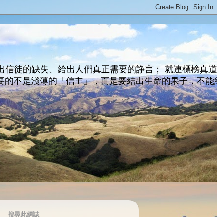
出信徒的缺失、給出人們真正需要的諍言； 就連標榜真
主所要的不是淺薄的「信主」，而是要結出生命的果子，不能
搜尋此網誌