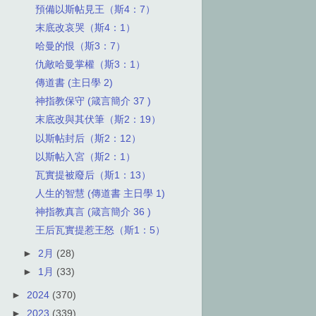
預備以斯帖見王（斯4：7）
末底改哀哭（斯4：1）
哈曼的恨（斯3：7）
仇敵哈曼掌權（斯3：1）
傳道書 (主日學 2)
神指教保守 (箴言簡介 37 )
末底改與其伏筆（斯2：19）
以斯帖封后（斯2：12）
以斯帖入宮（斯2：1）
瓦實提被廢后（斯1：13）
人生的智慧 (傳道書 主日學 1)
神指教真言 (箴言簡介 36 )
王后瓦實提惹王怒（斯1：5）
►
2月
(28)
►
1月
(33)
►
2024
(370)
►
2023
(339)