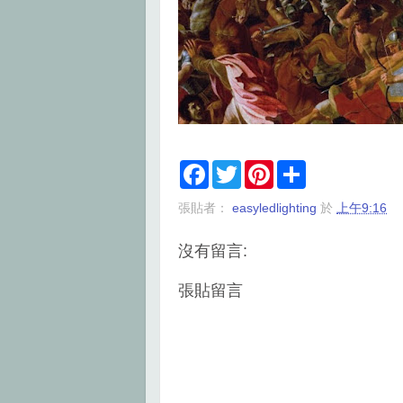
F
T
P
S
a
w
i
h
c
i
n
a
張貼者：
easyledlighting
於
上午9:16
e
t
t
r
b
t
e
e
o
e
r
沒有留言:
o
r
e
k
s
t
張貼留言