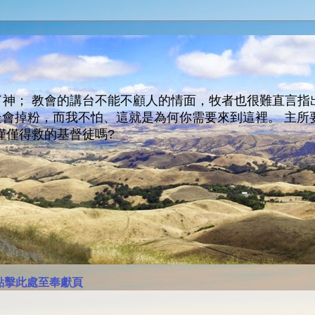
神； 教會的講台不能不顧人的情面，牧者也很難直言指
人會走會掉粉，而我不怕、這就是為何你需要來到這裡。 
僅僅得救的基督徒嗎?
點擊此處至奉獻頁