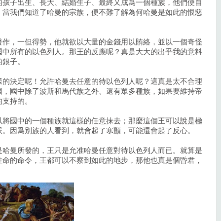
的孩子出生、長大、結婚生子、最終又成爲一個種族，他們便自
。當我們知道了哈曼的宗族，便不難了解為何哈曼是如此的恨惡
發作，一但得勢，他就欲以大量的金錢用以賄絡，並以一個奇怪
國中所有的以色列人。那王的反應呢？真是大大的出乎我的意料
的銀子。
樣的決定呢！允許哈曼去任意的待以色列人呢？這真是太不合理
國，國中除了波斯和馬代族之外、還有眾多種族，如果要維持帝
的支持的。
以將國中的一個種族就這樣的任意抹去；那麼這個王可以說是極
派。因爲別族的人看到，就會起了寒顫，可能還會起了反心。
是哈曼所發的，王只是允准哈曼任意對待以色列人而已。就算是
性命的命令，王都可以不察到如此的地步，那他也真是個昏君，