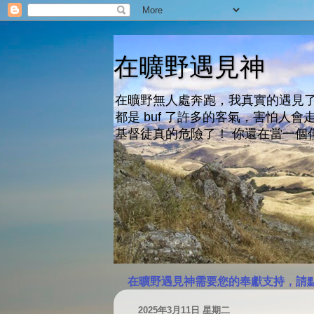
在曠野遇見神
在曠野無人處奔跑，我真實的遇見了
都是 buf 了許多的客氣，害怕
基督徒真的危險了！ 你還在當一個
在曠野遇見神需要您的奉獻支持，請
2025年3月11日 星期二