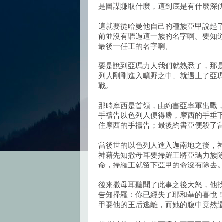
是圖謀賺取什麼，這到底是有什麼深
這就要從哈曼他自己的種族亞甲說起
前並沒有聽過這一族的名字啊。要知
最後一任王的名字啊。
要是說到亞瑪力人我們就熟悉了，那
列人剛剛進入曠野之中、就遇上了亞瑪
戰。
那時摩西是首領，由約書亞率軍出戰
手禱告以色列人便得勝，摩西的手垂
住摩西的手禱告；最後約書亞便殺了
當後世的以色列人進入迦南地之後，
神藉先知撒母耳要掃羅王將亞瑪力族
命，掃羅王就留下亞甲的命沒有除去
後來撒母耳聽聞了此事之後大怒，他
告知掃羅：你已經失了耶和華的喜悅
甲要他的王后逃離，而她的腹中竟然