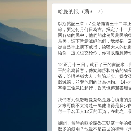
哈曼的恨（斯3：7）
以斯帖記三章：7 亞哈隨魯王十二年
籤，要定何月何日為吉。擇定了十二月
國各省的民中，他們的律例與萬民的律
為美，請下旨意滅絕他們，我就捐一萬
從自己手上摘下戒指，給猶大人的仇敵
給你，這民也交給你，你可以隨意待
12 正月十三日，就召了王的書記來
王的名寫旨意，傳於總督和各省的省長
省，吩咐將猶大人，無論老少、婦女
戮滅絕，並奪他們的財為掠物。 14 
卒奉王命急忙起行，旨意也傳遍書珊
我們看到仇敵哈曼竟然是處心積慮的
大家可能不太清楚一萬他連得是多少的
付一千名工人12天的工資，在此之上
據聞，當時的亞哈隨魯王朝庭一年的
麼多的銀兩？他豈不是當世的和珅（