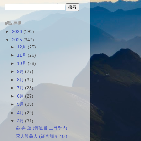
網誌存檔
►
2026
(191)
▼
2025
(347)
►
12月
(25)
►
11月
(26)
►
10月
(28)
►
9月
(27)
►
8月
(32)
►
7月
(28)
►
6月
(27)
►
5月
(33)
►
4月
(29)
▼
3月
(31)
命 與 運 (傳道書 主日學 5)
惡人與義人 (箴言簡介 40 )