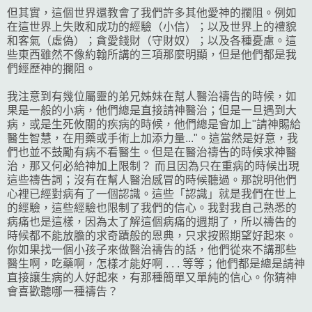
但其實，這個世界還教會了我們許多其他愛神的攔阻。例如
在這世界上失敗和成功的經驗（小信）；以及世界上的禮貌
和客氣（虛偽）；貪愛錢財（守財奴）；以及各種憂慮。這
些東西雖然不像約翰所講的三項那麼明顯，但是他們都是我
們經歷神的攔阻。
我注意到有幾位屬靈的弟兄姊妹在幫人醫治禱告的時候，如
果是一般的小病，他們總是直接請神醫治；但是一旦遇到大
病，或是生死攸關的疾病的時候，他們總是會加上"請神賜給
醫生智慧，在用藥或手術上加添力量..."。這當然是好意，我
們也並不鼓勵有病不看醫生。但是在醫治禱告的時候求神醫
治，那又何必給神加上限制？ 而且因為只在重病的時候出現
這些禱告詞；沒有在幫人醫治感冒的時候聽過。那說明他們
心裡已經對病有了一個認識。這些「認識」就是我們在世上
的經驗，這些經驗也限制了我們的信心。我對我自己熟悉的
病痛也是這樣，因為太了解這個病痛的週期了，所以禱告的
時候都不能放膽的求奇蹟般的恩典，只求按照期望好起來。
你如果找一個小孩子來做醫治禱告的話，他們從來不講那些
醫生啊，吃藥啊，怎樣才能好啊 . . . 等等；他們都是總是請神
直接讓生病的人好起來，有那種簡單又單純的信心。你猜神
會喜歡聽哪一種禱告？