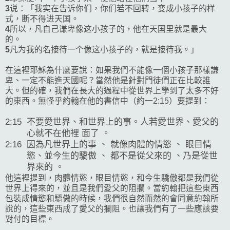
3
说：「我实在告诉你们，你们若不回转，变成小孩子的样
式，断不得进天国。
4
所以，凡自己谦卑像这小孩子的，他在天国里就是最大
的。
5
凡为我的名接待一个像这小孩子的，就是接待我。」
在這裡耶穌為什麼要說：如果我們不能像一個小孩子那樣謙
卑、一定不能進天國呢？當然他是針對門徒們正在比較誰
大。但的確，我們在長大的過程中從世界上學到了太多不好
的東西。無怪乎約翰在他的書信中（約一2:15）要提到：
2:15
不要愛世界、和世界上的事。人若愛世界、愛父的
心就不在他裡 面了 。
2:16
因為凡世界上的事 、 就像肉體的情慾 、 眼目情
慾、並今生的驕傲 、 都不是從父來的 、乃是從世
界來的 。
他這裡提到，肉體情慾，眼目情慾，和今生驕傲都是我們從
世界上得來的，並且是我們愛父的阻攔。當約翰把這些東西
包裝成情慾和驕傲的時候，我們很自然而然的會同意約翰所
說的，這些東西成了愛父的攔阻。也讓我們有了一些應該要
對付的目標。