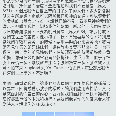
小孩子還有另外一個特點就是不知道憂慮。他們很少為明天
吃什麼、穿什麼而憂慮。聖經裡也叫我們不要憂慮（馬太
6:31）。但是我們在世上待的日子久了的人們，多少都會對
明天有所憂慮。憂慮可以阻斷我們與神的交通，可以讓我們
的骨枯乾（箋言17:22）。讓我們聽不見，看不見神給我們的
啟示。神體恤我們、知道我們的軟弱，所以他叫我們只要為
今日的難處擔憂，不要為明日憂慮（馬太6:34）讓我們放下
我們在世上的重擔，像小孩子一樣、有顆喜樂的心。特別是
當我們在敬拜讚美主的時候，要用喜樂的心來讚美祂。我常
常看見年長的弟兄姊妹們，還有許多其實不那麼年長、也不
過三、四十歲的弟兄姊妹們，在敬拜讚美的時候都好像身負
重擔，像是在公司開會發言那般拘謹，注重形像。似乎深怕
臉上表情ㄧ多，皺紋就會加深；肢體語言ㄧ多，就會被人注
意、拍下來，upload 到 YouTube ，怕丟臉。這些都是我們
在這個世上學的，不是嗎？
主啊，請幫助我們，讓我們除去這個世界加給我們的種種習
以為常，回轉成爲小孩子的樣式，讓我們能用真性情，真喜
樂來面對我們自己的內心，就好像我們面對你ㄧ樣。讓我們
忘掉那些市俗的眼光和標準，讓我們能以你的角度來看人和
對待人。活出你的樣式出來。