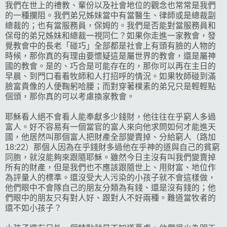
我們在世上的禮教、輩份以及社會地位的觀念也常常是我們
的一種攔阻。我們弟兄姊妹當中有當醫生、律師或是總裁副
總裁的；也有當服務員，保姆的。我們是否能對當服務員和
保母的弟兄姊妹和總裁一視同仁？如果你走進一家教會，發
覺教會中的長老「碰巧」全部都是社會上有頭有臉的人物的
時候，那你真的有理由要懷疑這是屬世界的教會，還是屬神
國的教會。是的、巧合是可能存在的，那你可以再在主日的
早晨、到門口看看牧師和人打招呼的情況。如果牧師碰到滿
臉富貴像的人便鞠躬哈腰；而對穿著樸素的弟兄只是輕輕點
個頭，那你真的可以考慮換家教會。
耶穌看人絕不會看人能奉獻多少錢財，他往往在乎窮人多過
富人。好不容易有一個當官的富人來向他求問如何才能進天
國，他居然叫那個富人把財產全部變賣掉、分給窮人（路加
18:22）那個人因為在乎錢財多過他在乎神的道與自己的貧窮
同胞，就沒能夠來跟隨耶穌。雖然今日主沒有叫我們變賣掉
所有的財產，但是我們也不應該跟隨世上、用財富、地位作
為評量人的標準。還沒受大人污染的小孩子就不會這樣做，
他們眼中不會隊自己的朋友分類為有錢、還是沒有錢的；他
們眼中的朋友只有對人好、跟對人不好兩種。難道當牧者的
還不如小孩子？