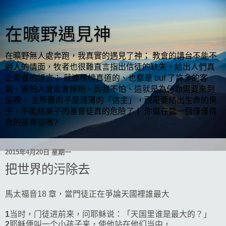
在曠野遇見神
在曠野無人處奔跑，我真實的遇見了神； 教會的講台不能不
顧人的情面，牧者也很難直言指出信徒的缺失、給出人們真
正需要的諍言； 就連標榜真道的、也都是 buf 了許多的客
氣，害怕人會走會掉粉，而我不怕、這就是為何你需要來到
這裡。 主所要的不是淺薄的「信主」，而是要結出生命的果
子，不能結果子的基督徒真的危險了！ 你還在當一個僅僅得
救的基督徒嗎?
2015年4月20日 星期一
把世界的污除去
馬太福音18 章，當門徒正在爭論天國裡誰最大
1
当时，门徒进前来，问耶稣说：「天国里谁是最大的？」
2
耶稣便叫一个小孩子来，使他站在他们当中，