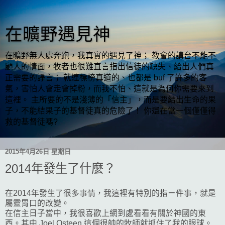
在曠野遇見神
在曠野無人處奔跑，我真實的遇見了神； 教會的講台不能不
顧人的情面，牧者也很難直言指出信徒的缺失、給出人們真
正需要的諍言； 就連標榜真道的、也都是 buf 了許多的客
氣，害怕人會走會掉粉，而我不怕、這就是為何你需要來到
這裡。 主所要的不是淺薄的「信主」，而是要結出生命的果
子，不能結果子的基督徒真的危險了！ 你還在當一個僅僅得
救的基督徒嗎?
2015年4月26日 星期日
2014年發生了什麼？
在2014年發生了很多事情，我這裡有特別的指ㄧ件事，就是
屬靈胃口的改變。
在信主日子當中，我很喜歡上網到處看看有關於神國的東
西。其中 Joel Osteen 這個很帥的牧師就抓住了我的眼球。