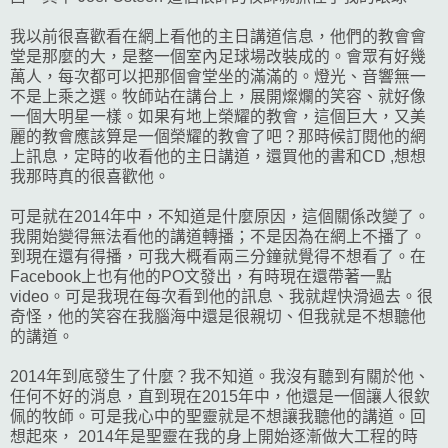
我以前很喜歡看在網上看他的主日講道信息，他們的教會會
堂是那麼的大，是整一個室內足球場改裝成的。會眾有好幾
萬人，每次都可以把那個會堂坐的滿滿的。燈光、音響無一
不是上乘之選。牧師站在講台上，展開燦爛的笑容、就好像
一個大明星一樣。如果有地上榮耀的教會，這個巨大，又美
麗的教會應該算是一個榮耀的教會了吧？那時候訂閱他的網
上訊息，定時的收看他的主日講道，還買他的書和CD ,想想
我那時真的很喜歡他。
可是就在2014年中，不知道是什麼原因，這個關係改變了。
我開始變得無法看他的講道轉播；不是因為在網上不播了。
到現在還有得播，可我大概看兩三分鐘就覺得不想看了。在
Facebook上也有他的PO文發出，有時現在還帶著一點
video。可是我現在每次看到他的訊息、我就趕快滑過去。很
奇怪，他的笑容在我腦海中還是很親切、但我就是不想聽他
的講道。
2014年到底發生了什麼？我不知道。我沒有聽到有關於他、
任何不好的消息，直到現在2015年中，他還是一個讓人很欽
佩的牧師。可是我心中的聖靈就是不想讓我聽他的講道。回
想起來， 2014年是聖靈在我的身上開始逐漸做大工程的時