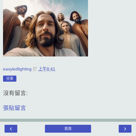
easyledlighting
於
上午8:41
分享
沒有留言:
張貼留言
‹
›
首頁