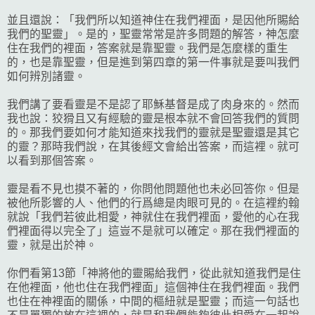
並且還說：「我們所以知道神住在我們裡面，是因他所賜給
我們的聖靈」。是的，聖靈常常是許多問題的解答，神怎麼
住在我們的裡面，答案就是靠聖靈。我們是怎麼樣的重生
的，也是靠聖靈，但是進到第四章的第一件事就是要叫我們
如何辨別諸靈。
我們講了要看靈是不是認了耶穌基督是成了肉身來的。然而
我也說：狡猾且又有經驗的靈是根本就不會回答我們的質問
的。那我們要如何才能知道來找我們的靈就是聖靈還是其它
的靈？那時我們說，在其後經文會給出答案，而這裡。就可
以看到那個答案。
靈是看不見也摸不著的，你問他問題他也未必回答你。但是
被他所影響的人、他們的行爲總是肉眼可見的。在這裡約翰
就說「我們若彼此相愛，神就住在我們裡面，愛他的心在我
們裡面得以完全了」這豈不是就可以確定。那在我們裡面的
靈，就是出於神。
你們看第13節「神將他的靈賜給我們，從此就知道我們是住
在他裡面，他也住在我們裡面」這個神住在我們裡面。我們
也住在神裡面的關係，中間的樞紐就是聖靈；而這一句話也