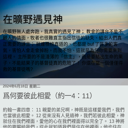
在曠野遇見神
在曠野無人處奔跑，我真實的遇見了神； 教會的講台不能不
顧人的情面，牧者也很難直言指出信徒的缺失、給出人們真
正需要的諍言； 就連標榜真道的、也都是 buf 了許多的客
氣，害怕人會走會掉粉，而我不怕、這就是為何你需要來到
這裡。 主所要的不是淺薄的「信主」，而是要結出生命的果
子，不能結果子的基督徒真的危險了！ 你還在當一個僅僅得
救的基督徒嗎?
2024年6月18日 星期二
爲何要彼此相愛（約一4：11）
約翰一書四章： 11 親愛的弟兄啊，神既是這樣愛我們，我們
也當彼此相愛。 12 從來沒有人見過神，我們若彼此相愛，神
就住在我們裡面，愛他的心在我們裡面得以完全了。 13 神將
他的靈賜給我們，從此就知道我們是住在他裡面，他也住在