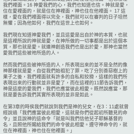
我們裡面。16 神愛我們的心，我們也知道也信。神就是愛，
住在愛裡面的，就是住在神裡面，神也住在他裡面。 17 這
樣，愛在我們裡面得以完全，我們就可以在審判的日子坦然
無懼；因為他如何，我們在這世上也如何。
我們現在知道神愛我們，並且這愛是出自於神的本質，也就
是這裡所說的神就是愛，在神所做的一切事都是出於這個本
質，那也就是愛。就連神創造我們也是出於愛，那神也當然
愛我們這些被祂所造的人。
然而我們這些被神所造的人，所表現出來的並不是全然的像
神那樣就是愛，自從我們始祖犯了罪，吃了分別善惡樹上的
果子之後，我們裡面就有許多的自私和狡猾，這樣的我們所
表現出來的行動就並非是愛了，而在這裡的11節告訴我們，
神是這麼的愛我們，我們也應當彼此相愛。既然說應當，那
就是要告訴我們其實所表現的並非是如此。
在第3章的時侯我們就說到我們是神的兒女，在3：11處就曾
經說過「我們應當彼此相愛，這就是你們從起初所聽見的命
令」並且說神的這命令「就是叫我們信他兒子耶穌基督的
名，且照他所賜給我們的命令彼此相愛。遵守神命令的，就
住在神裡面，神也住在他裡面。」