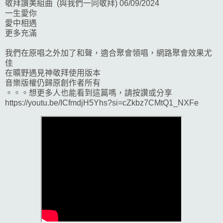
敬拜讚美組曲 (與我們一同敬拜) 06/09/2024
一生愛你
愛中相遇
更多充滿
我們在原唱之外加了和聲，適合聚會領唱，網路聚會效果尤
佳
在曠野遇見神敬拜使用版本
音樂版權仍歸原創作者所有
。。。想更多人也能看到這篇嗎，請按讚或分享
https://youtu.be/ICfmdjH5Yhs?si=cZkbz7CMtQ1_NXFe