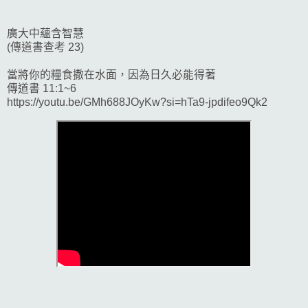
廣大中蘊含智慧
(傳道書查考 23)
當將你的糧食撒在水面，因為日久必能得著
傳道書 11:1~6
https://youtu.be/GMh688JOyKw?si=hTa9-jpdifeo9Qk2