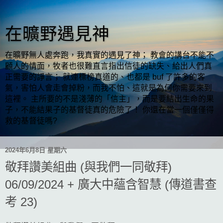
在曠野遇見神
在曠野無人處奔跑，我真實的遇見了神； 教會的講台不能不
顧人的情面，牧者也很難直言指出信徒的缺失、給出人們真
正需要的諍言； 就連標榜真道的、也都是 buf 了許多的客
氣，害怕人會走會掉粉，而我不怕、這就是為何你需要來到
這裡。 主所要的不是淺薄的「信主」，而是要結出生命的果
子，不能結果子的基督徒真的危險了！ 你還在當一個僅僅得
救的基督徒嗎?
2024年6月8日 星期六
敬拜讚美組曲 (與我們一同敬拜)
06/09/2024 + 廣大中蘊含智慧 (傳道書查
考 23)