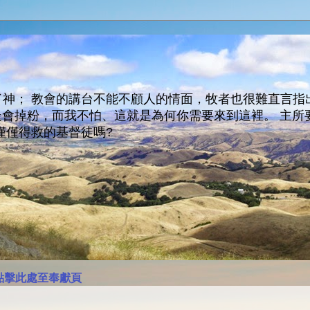
神； 教會的講台不能不顧人的情面，牧者也很難直言指
人會走會掉粉，而我不怕、這就是為何你需要來到這裡。 
僅僅得救的基督徒嗎?
點擊此處至奉獻頁