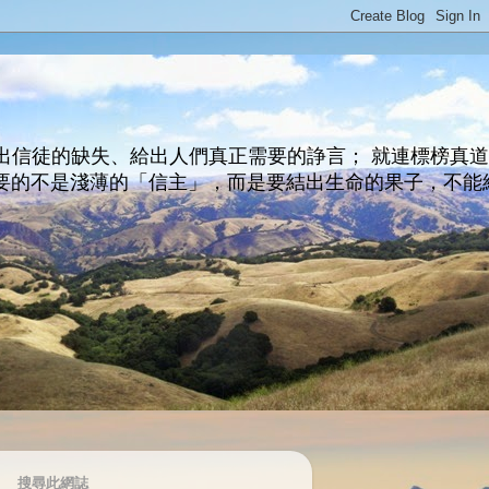
出信徒的缺失、給出人們真正需要的諍言； 就連標榜真
主所要的不是淺薄的「信主」，而是要結出生命的果子，不能
搜尋此網誌