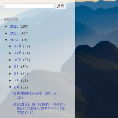
網誌存檔
►
2026
(190)
►
2025
(347)
▼
2024
(370)
►
12月
(32)
►
11月
(24)
►
10月
(31)
►
9月
(30)
►
8月
(34)
►
7月
(31)
▼
6月
(32)
從神生的就不犯罪（約一5：
18）
敬拜讚美組曲 (與我們一同敬拜)
06/30/2024 + 智慧的言語 (箴
言簡介 1 )