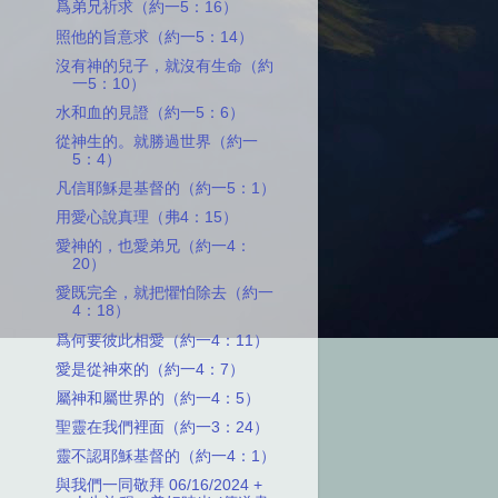
爲弟兄祈求（約一5：16）
照他的旨意求（約一5：14）
沒有神的兒子，就沒有生命（約
一5：10）
水和血的見證（約一5：6）
從神生的。就勝過世界（約一
5：4）
凡信耶穌是基督的（約一5：1）
用愛心說真理（弗4：15）
愛神的，也愛弟兄（約一4：
20）
愛既完全，就把懼怕除去（約一
4：18）
爲何要彼此相愛（約一4：11）
愛是從神來的（約一4：7）
屬神和屬世界的（約一4：5）
聖靈在我們裡面（約一3：24）
靈不認耶穌基督的（約一4：1）
與我們一同敬拜 06/16/2024 +