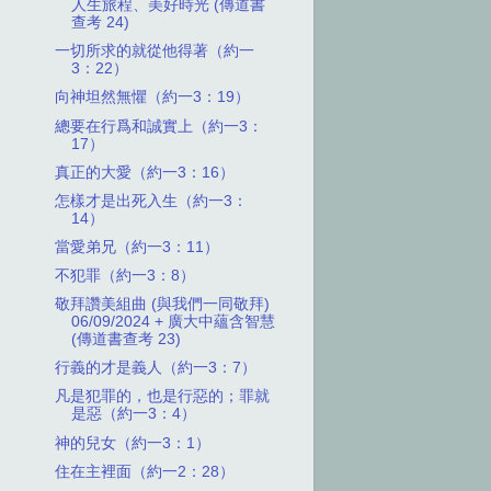
人生旅程、美好時光 (傳道書
查考 24)
一切所求的就從他得著（約一
3：22）
向神坦然無懼（約一3：19）
總要在行爲和誠實上（約一3：
17）
真正的大愛（約一3：16）
怎樣才是出死入生（約一3：
14）
當愛弟兄（約一3：11）
不犯罪（約一3：8）
敬拜讚美組曲 (與我們一同敬拜)
06/09/2024 + 廣大中蘊含智慧
(傳道書查考 23)
行義的才是義人（約一3：7）
凡是犯罪的，也是行惡的；罪就
是惡（約一3：4）
神的兒女（約一3：1）
住在主裡面（約一2：28）