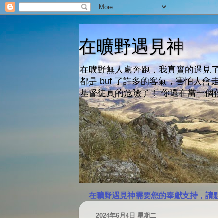
在曠野遇見神
在曠野無人處奔跑，我真實的遇見了
都是 buf 了許多的客氣，害怕
基督徒真的危險了！ 你還在當一個
在曠野遇見神需要您的奉獻支持，請
2024年6月4日 星期二