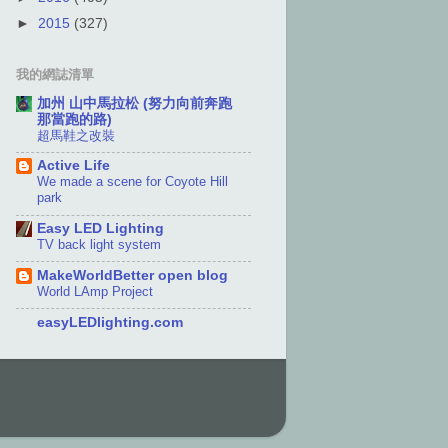
►
2015
(327)
我的網誌清單
加州 山中馬拉松 (努力向前奔跑
那當跑的路)
超馬鞋之改裝
Active Life
We made a scene for Coyote Hill
park
Easy LED Lighting
TV back light system
MakeWorldBetter open blog
World LAmp Project
easyLEDlighting.com