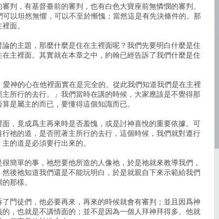
的審判，有基督臺前的審判，也有白色大寶座前無憐憫的審判。
們可以坦然無懼，可以不至於慚愧；當然這是有先決條件的。那
主裡面。
討論的主題，那麼什麼是住在主裡面呢？我們先要明白什麼是住
住在主裡面。其實就在本章之中，約翰已經告訴了我們什麼是住
，愛神的心在他裡面實在是完全的。從此我們知道我們是在主裡
照主所行的去行。」我們當時在講的時候，大家應該是不覺得那
否算是屬主的而已，要懂得這個知識而已。
裡面，竟成爲主再來時是否羞愧，或是討神喜悅的重要依據。可
遵行祂的道，是否照著主所行的去行，這個時候，我們就對遵行
：主的道是必須要行出來的。
是很簡單的事，祂想要他所造的人像祂，於是祂就來教導我們，
；然後祂知道我們還是不能玩明白，於是就親自下來示範給我們
訓的那樣。
訴了門徒們，他必要再來，再來的時候就會有審判；並且因爲神
義的，也就是不講情面的；並不是因為一個人拜神拜得多、他就