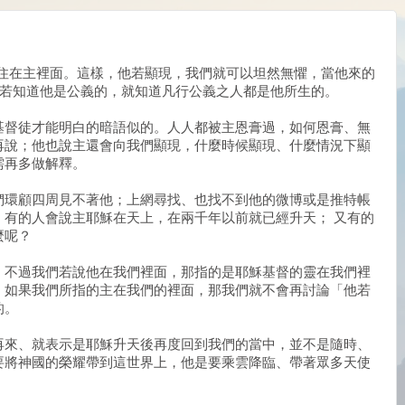
要住在主裡面。這樣，他若顯現，我們就可以坦然無懼，當他來的
你們若知道他是公義的，就知道凡行公義之人都是他所生的。
基督徒才能明白的暗語似的。人人都被主恩膏過，如何恩膏、無
再說；他也說主還會向我們顯現，什麼時候顯現、什麼情況下顯
需再多做解釋。
們環顧四周見不著他；上網尋找、也找不到他的微博或是推特帳
，有的人會說主耶穌在天上，在兩千年以前就已經升天； 又有的
麼呢？
；不過我們若說他在我們裡面，那指的是耶穌基督的靈在我們裡
。如果我們所指的主在我們的裡面，那我們就不會再討論「他若
的。
再來、就表示是耶穌升天後再度回到我們的當中，並不是隨時、
要將神國的榮耀帶到這世界上，他是要乘雲降臨、帶著眾多天使