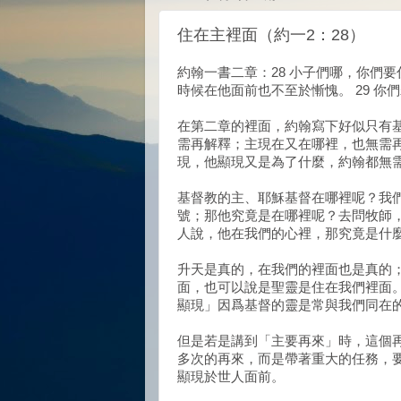
住在主裡面（約一2：28）
約翰一書二章：28 小子們哪，你們
時候在他面前也不至於慚愧。 29 
在第二章的裡面，約翰寫下好似只有
需再解釋；主現在又在哪裡，也無需
現，他顯現又是為了什麼，約翰都無
基督教的主、耶穌基督在哪裡呢？我
號；那他究竟是在哪裡呢？去問牧師
人說，他在我們的心裡，那究竟是什
升天是真的，在我們的裡面也是真的
面，也可以說是聖靈是住在我們裡面
顯現」因爲基督的靈是常與我們同在
但是若是講到「主要再來」時，這個
多次的再來，而是帶著重大的任務，
顯現於世人面前。