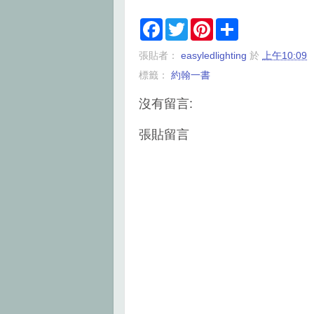
F
T
P
S
a
w
i
h
c
i
n
a
張貼者：
easyledlighting
於
上午10:09
e
t
t
r
b
t
e
e
標籤：
約翰一書
o
e
r
o
r
e
k
s
沒有留言:
t
張貼留言