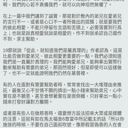
啊，我們的心若不責備我們，就可以向神坦然無懼了。
在上一篇中我們講到了誠實，那是對於教內的弟兄在愛弟兄
的言行不一、或者是心口不一者所做出的提醒；就是要我們
的彼此相愛，不能只停留在言語和舌頭上，必需落實到行爲
上；也就是說真相愛就說是相愛的，作不到就承認自己還作
不到，求主幫助。
19節就說「從此，就知道我們是屬真理的」作者認為，這是
比能否做到愛弟兄、彼此相愛更重要的一點。我們必須知道
我們是一直屬於真理的。我們能夠愛弟兄，能夠拿出實際行
動來幫助有需要的弟兄，那固然很好；但是即使可以這樣做
了，也不一定就能證明我們仍然在基督裡。
有的人在面對有需要幫助者時，常常會找出一大堆理由來推
託，最後又心不甘情不願的擠出一點小錢來幫助弟兄，心中
實在是不願意，甚至會想著實在是很倒楣，只好拿出一點小
錢來打發好讓對方離開。
或者是有些人在做慈善時，還要想方設法招來大眾或是媒體
的注意，這就有如在馬太福音6章當中所記載主的話「所以你
施捨的時候，不要在自己面前吹號，像那假冒偽善的人在會