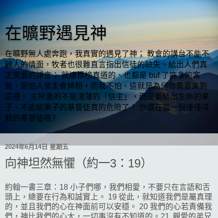
在曠野遇見神
在曠野無人處奔跑，我真實的遇見了神； 教會的講台不能不
顧人的情面，牧者也很難直言指出信徒的缺失、給出人們真
正需要的諍言； 就連標榜真道的、也都是 buf 了許多的客
氣，害怕人會走會掉粉，而我不怕、這就是為何你需要來到
這裡。 主所要的不是淺薄的「信主」，而是要結出生命的果
子，不能結果子的基督徒真的危險了！ 你還在當一個僅僅得
救的基督徒嗎?
2024年6月14日 星期五
向神坦然無懼（約一3：19）
約翰一書三章：18 小子們哪，我們相愛，不要只在言語和舌
頭上，總要在行為和誠實上。 19 從此，就知道我們是屬真理
的，並且我們的心在神面前可以安穩。 20 我們的心若責備我
們，神比我們的心大，一切事沒有不知道的。21 親愛的弟兄