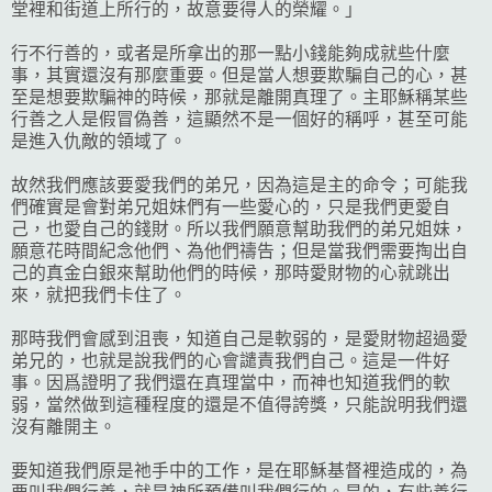
堂裡和街道上所行的，故意要得人的榮耀。」
行不行善的，或者是所拿出的那一點小錢能夠成就些什麼
事，其實還沒有那麼重要。但是當人想要欺騙自己的心，甚
至是想要欺騙神的時候，那就是離開真理了。主耶穌稱某些
行善之人是假冒偽善，這顯然不是一個好的稱呼，甚至可能
是進入仇敵的領域了。
故然我們應該要愛我們的弟兄，因為這是主的命令；可能我
們確實是會對弟兄姐妹們有一些愛心的，只是我們更愛自
己，也愛自己的錢財。所以我們願意幫助我們的弟兄姐妹，
願意花時間紀念他們、為他們禱告；但是當我們需要掏出自
己的真金白銀來幫助他們的時候，那時愛財物的心就跳出
來，就把我們卡住了。
那時我們會感到沮喪，知道自己是軟弱的，是愛財物超過愛
弟兄的，也就是說我們的心會譴責我們自己。這是一件好
事。因爲證明了我們還在真理當中，而神也知道我們的軟
弱，當然做到這種程度的還是不值得誇獎，只能說明我們還
沒有離開主。
要知道我們原是祂手中的工作，是在耶穌基督裡造成的，為