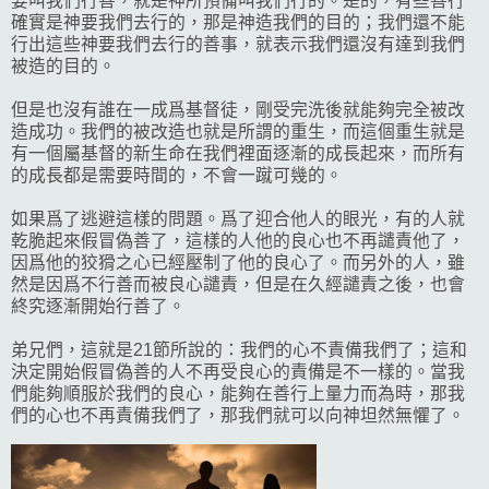
要叫我們行善，就是神所預備叫我們行的。是的，有些善行
確實是神要我們去行的，那是神造我們的目的；我們還不能
行出這些神要我們去行的善事，就表示我們還沒有達到我們
被造的目的。
但是也沒有誰在一成爲基督徒，剛受完洗後就能夠完全被改
造成功。我們的被改造也就是所謂的重生，而這個重生就是
有一個屬基督的新生命在我們裡面逐漸的成長起來，而所有
的成長都是需要時間的，不會一蹴可幾的。
如果爲了逃避這樣的問題。爲了迎合他人的眼光，有的人就
乾脆起來假冒偽善了，這樣的人他的良心也不再譴責他了，
因爲他的狡猾之心已經壓制了他的良心了。而另外的人，雖
然是因爲不行善而被良心譴責，但是在久經譴責之後，也會
終究逐漸開始行善了。
弟兄們，這就是21節所說的：我們的心不責備我們了；這和
決定開始假冒偽善的人不再受良心的責備是不一樣的。當我
們能夠順服於我們的良心，能夠在善行上量力而為時，那我
們的心也不再責備我們了，那我們就可以向神坦然無懼了。