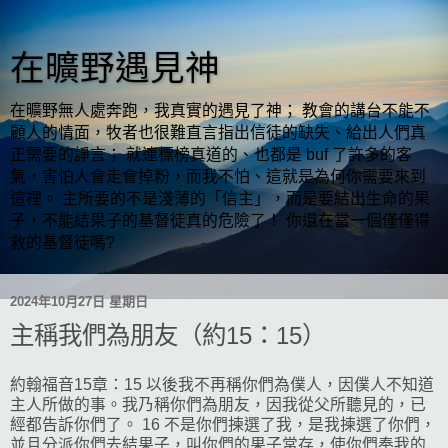
在曠野遇見神
在曠野無人處奔跑，我真實的遇見了神； 教會的講台不能不
顧人的情面，牧者也很難直言指出信徒的缺失、給出人們真
正需要的諍言； 就連標榜真道的、也都是 buf 了許多的客
氣，害怕人會走會掉粉，而我不怕、這就是為何你需要來到
這裡。 主所要的不是淺薄的「信主」，而是要結出生命的果
子，不能結果子的基督徒真的危險了！ 你還在當一個僅僅得
救的基督徒嗎?
2024年10月27日 星期日
主稱我們為朋友（約15：15）
約翰福音15章：15 以後我不再稱你們為僕人，因僕人不知道
主人所做的事。我乃稱你們為朋友，因我從父所聽見的，已
經都告訴你們了。 16 不是你們揀選了我，是我揀選了你們，
並且分派你們去結果子，叫你們的果子常存，使你們奉我的