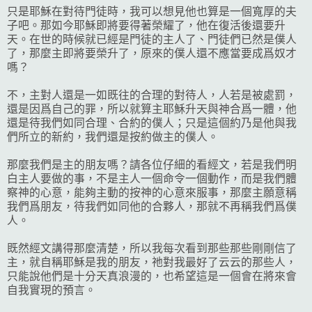
只是耶穌在對待門徒時，我可以想見他也算是一個寬厚的夫
子吧。那如今耶穌即將要得著榮耀了，他在復活後還要升
天。在世的時候就已經是門徒的主人了、門徒們已然是僕人
了，那麼主即將要榮升了，原來的僕人還不應當要成爲奴才
嗎？
不，主對人還是一如既往的合理的對待人，人若是被處罰，
還是因爲自己的罪，所以就算主耶穌升天與神合爲一體，他
還是待我們如同合理、合約的僕人；只是這個約乃是他與我
們所立的新約，我們還是按約做主的僕人。
那麼我們是主的朋友嗎？請各位仔細的看經文，若是我們明
白主人要做的事，不是主人一個命令一個動作，而是我們體
察神的心意，能夠主動的按神的心意來服事，那麼主願意稱
我們爲朋友，待我們如同他的合夥人，那就不再稱我們爲僕
人。
既然經文講得那麼清楚，所以我每次看到那些那些剛剛信了
主，就自稱耶穌是我的朋友，祂對我最好了云云的那些人，
只能說他們是十分天真浪漫的，也希望這是一個會在將來會
自我實現的預言。