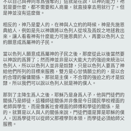
不以自己與神同等爲強奪的」這就是在說，以神的能力，祂
若是要什麼，都不需要和人商量，就直接拿去用就行了。但
是神並沒有這麼做。
相反的，神乃是愛人的，在神與人立約的時候，神是先施恩
典給人，例如是先以神蹟將以色列人從埃及爲奴之地拯救出
來，讓人看看神有什麼能力可施恩典於人，再要以色列人立
約願意成爲屬神的子民。
當以色列人願意成爲屬神的子民之後，那麼從此以後當然要
以神說的爲算了；然而神並非是以大能大力的強迫來統治以
色列人，所以以色列人並非是奴隸，只是以色列人要爲了神
給他們所列的目標來服務，雙方是心甘情願立約的，是以合
約合理的僱傭關係、那就是主僕，不合理的強迫之約才是奴
隸，所以我們可以說以色列人就是神的僕人。
那到了主降生爲人之後，耶穌乃是身爲人子，他與門徒們的
關係乃是師徒，這種師徒關係并非像是今日國民學校裡面的
老師與學生，而是像舊社會裡面的師傅和學徒的關係，是
的。就算是以人與人的關係來說，門徒們還是算是耶穌的僕
人，因爲學徒可以從師父那裡學到本領，而學徒必須給師父
服務。