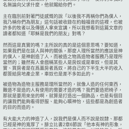
名無論向父求什麼，他就賜給你們。
主在臨別前對著門徒感慨的說「以後我不再稱你們為僕人，
我乃稱你們為朋友」這句話被收錄在約翰福音的這裡，也被
許多的牧者以及傳道人拿來宣講，所以我想看到這篇文章的
讀者都知道「耶穌是我們的朋友」對嗎？
然而這是真實的嗎？主所說的真的是這個意思嗎？要知道，
如果我們是在談人與神的關係，那麼人理所當然的應該是神
的僕人，是神創造了人，而被造之物爲造物者服務乃是理所
當然的；雖然有人會戲稱某些人是房奴或是車奴，但是其
實、買房者是在爲蓋房者爲奴，將自己的下半生大半的收入
都簽給房地產企業，車奴也是差不多如此的。
被造物為造物主服務是理所當然的，就像人造的任何東西，
難道不是造的人有使用的需要才造的嗎？我們要造把椅子，
那就是要用來坐的啊，就算是打造出一個飾品，也是有個目
的讓我們能夠看得舒服、能夠心曠神怡，這些都是為創造者
的目的而造的。
有大能大力的神造了人，說我們是僕人而不說是奴隸、那都
已經是神的寬厚了。腓立比書2章6節說「他本有神的形象，