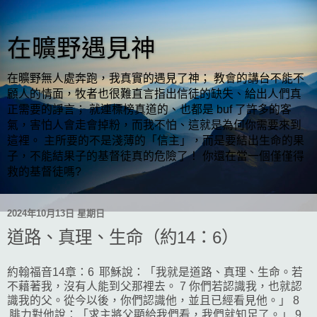
在曠野遇見神
在曠野無人處奔跑，我真實的遇見了神； 教會的講台不能不
顧人的情面，牧者也很難直言指出信徒的缺失、給出人們真
正需要的諍言； 就連標榜真道的、也都是 buf 了許多的客
氣，害怕人會走會掉粉，而我不怕、這就是為何你需要來到
這裡。 主所要的不是淺薄的「信主」，而是要結出生命的果
子，不能結果子的基督徒真的危險了！ 你還在當一個僅僅得
救的基督徒嗎?
2024年10月13日 星期日
道路、真理、生命（約14：6）
約翰福音14章：6 耶穌說：「我就是道路、真理、生命。若
不藉著我，沒有人能到父那裡去。 7 你們若認識我，也就認
識我的父。從今以後，你們認識他，並且已經看見他。」 8
腓力對他說：「求主將父顯給我們看，我們就知足了。」 9