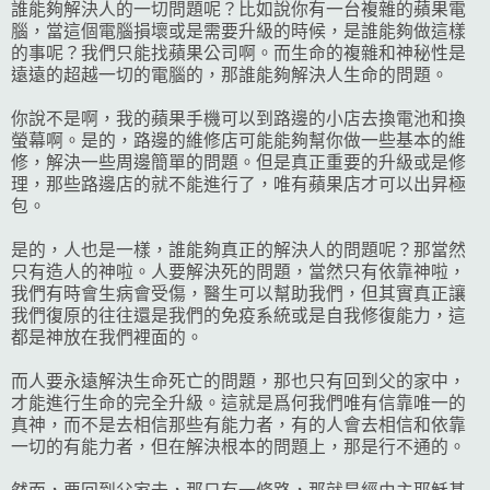
誰能夠解決人的一切問題呢？比如說你有一台複雜的蘋果電
腦，當這個電腦損壞或是需要升級的時候，是誰能夠做這樣
的事呢？我們只能找蘋果公司啊。而生命的複雜和神秘性是
遠遠的超越一切的電腦的，那誰能夠解決人生命的問題。
你說不是啊，我的蘋果手機可以到路邊的小店去換電池和換
螢幕啊。是的，路邊的維修店可能能夠幫你做一些基本的維
修，解決一些周邊簡單的問題。但是真正重要的升級或是修
理，那些路邊店的就不能進行了，唯有蘋果店才可以出昇極
包。
是的，人也是一樣，誰能夠真正的解決人的問題呢？那當然
只有造人的神啦。人要解決死的問題，當然只有依靠神啦，
我們有時會生病會受傷，醫生可以幫助我們，但其實真正讓
我們復原的往往還是我們的免疫系統或是自我修復能力，這
都是神放在我們裡面的。
而人要永遠解決生命死亡的問題，那也只有回到父的家中，
才能進行生命的完全升級。這就是爲何我們唯有信靠唯一的
真神，而不是去相信那些有能力者，有的人會去相信和依靠
一切的有能力者，但在解決根本的問題上，那是行不通的。