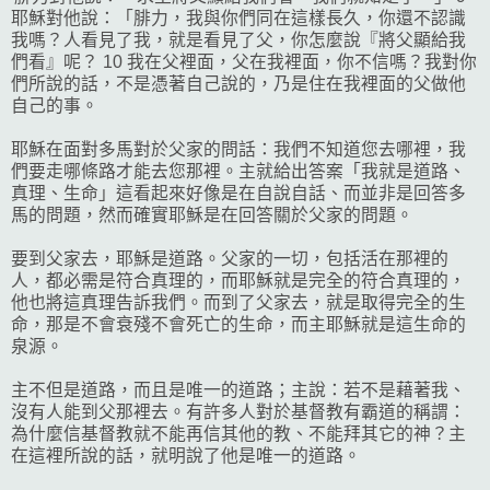
耶穌對他說：「腓力，我與你們同在這樣長久，你還不認識
我嗎？人看見了我，就是看見了父，你怎麼說『將父顯給我
們看』呢？ 10 我在父裡面，父在我裡面，你不信嗎？我對你
們所說的話，不是憑著自己說的，乃是住在我裡面的父做他
自己的事。
耶穌在面對多馬對於父家的問話：我們不知道您去哪裡，我
們要走哪條路才能去您那裡。主就給出答案「我就是道路、
真理、生命」這看起來好像是在自說自話、而並非是回答多
馬的問題，然而確實耶穌是在回答關於父家的問題。
要到父家去，耶穌是道路。父家的一切，包括活在那裡的
人，都必需是符合真理的，而耶穌就是完全的符合真理的，
他也將這真理告訴我們。而到了父家去，就是取得完全的生
命，那是不會衰殘不會死亡的生命，而主耶穌就是這生命的
泉源。
主不但是道路，而且是唯一的道路；主說：若不是藉著我、
沒有人能到父那裡去。有許多人對於基督教有霸道的稱謂：
為什麼信基督教就不能再信其他的教、不能拜其它的神？主
在這裡所說的話，就明說了他是唯一的道路。