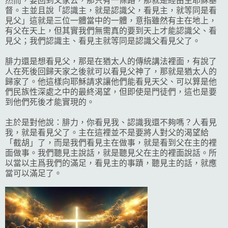
然而，要回到父家去，那只有一條路，那就是經由主耶穌基
督。主並且說「認識主，就是認識父，看見主，就等同是看
見父」這就是三位一體當中的一體，意指雖然有主在地上，
有父在天上，但其實我們無需真的要到天上才能認識父、看
見父；我們認識主、看見主就等同是認識父看見父了。
腓力還是想看見父，那是在猶太人的傳統講法裡面，有說了
人在死後回歸天家之後就可以看見父神了，那就是猶太人的
歸家了。他這樣向耶穌請求讓他們能看見天父、可以算是他
們民族性深處之中的最終渴望，但即使是門徒們，這也是要
到他們死後才能實現的。
主於是對他說：腓力，你看見我、認識我還不夠嗎？人看見
我，就是看見父了。主在這裡並不是要將人對父的渴望給
「截胡」了，而是我們看見主在做事，就是看到父在主的裡
面做事。我們聽見主說話，就是聽見父在主的裡面說話。所
以當以主爲我們的滿足，看見主的事蹟，聽見主的話，就應
當可以滿足了。