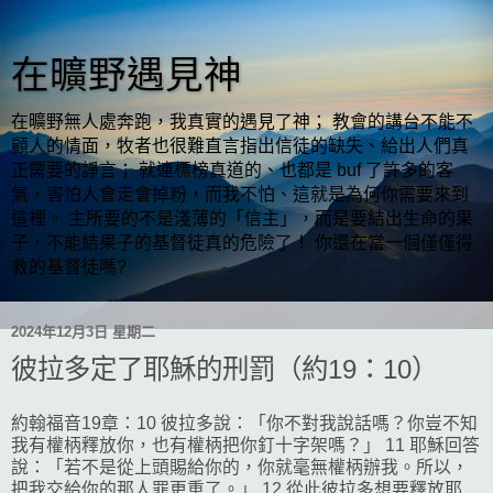
在曠野遇見神
在曠野無人處奔跑，我真實的遇見了神； 教會的講台不能不
顧人的情面，牧者也很難直言指出信徒的缺失、給出人們真
正需要的諍言； 就連標榜真道的、也都是 buf 了許多的客
氣，害怕人會走會掉粉，而我不怕、這就是為何你需要來到
這裡。 主所要的不是淺薄的「信主」，而是要結出生命的果
子，不能結果子的基督徒真的危險了！ 你還在當一個僅僅得
救的基督徒嗎?
2024年12月3日 星期二
彼拉多定了耶穌的刑罰（約19：10）
約翰福音19章：10 彼拉多說：「你不對我說話嗎？你豈不知
我有權柄釋放你，也有權柄把你釘十字架嗎？」 11 耶穌回答
說：「若不是從上頭賜給你的，你就毫無權柄辦我。所以，
把我交給你的那人罪更重了。」 12 從此彼拉多想要釋放耶