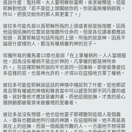
是說什麼：冤枉啊、大人要明察秋毫啊，來求被釋放，但是
耶穌對他說「若不是從上頭賜給你的，你就毫無權柄辦我。
所以，把我交給你的那人罪更重了。」
彼拉多可能先是以爲耶穌所指的上頭或者就是指愷撒，因爲
他這個巡撫的位置就是愷撒所任命的，但是各位讀者都應該
知道、其實耶穌這句話所指的上頭，所指的就是神，因爲不
論是什麼樣的人，都沒有權柄審判神的兒子。
保羅所寫的羅馬書13章也是說「在上掌權柄的，人人當順服
他，因為沒有權柄不是出於神的，凡掌權的都是神所命
的。」在這裡耶穌所說的不也是同一回事嘛，即使是像彼拉
多這樣的官，也是神允許的，才得以在這個地方掌了權柄。
彼拉多可能從耶穌說這話的神情中捕捉到了什麼，從他那認
真且帶有權威的神情和聲音當中可以感受到那不同凡響的威
儀，就好像他才應該是審判者，而他這個巡撫，才真的是心
腸肺腑都被看穿來被審視的受審者。
彼拉多並沒有想錯，他也從他妻子那裡聽到這個人是個義
人，還有也聽過他所行過的神蹟，在這個時候，他不再是高
高在上的巡撫，而是一個兩面作難的人。一方面他不想得罪