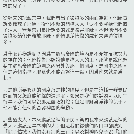
祭司長以及他身後許許多多的人，在另一方面他也不想得罪
神的兒子。
從經文的記載當中，我們看出了彼拉多的兩面為難，他確實
想要釋放了耶穌，從他不斷的問猶太人「要不要我給你們放
了這人」無奈祭司長所想要的就是殺害耶穌。不但他們不要
彼拉多給他們釋放耶穌，他們還藉愷撒的威名來逼迫彼拉
多。
爲什麼這樣講呢？因爲在羅馬帝國的境內是不允許反抗勢力
的存在的；他們控告耶穌說他是猶太人的王，那就是說他想
要在羅馬帝國的範圍之內另外興起一個國度，是國中之國。
但是這個指控，耶穌也不能否認這一點，因爲他來就是爲
此。
只是他所要興起的國度乃是神的國度，但是在這樣一群暴民
的面前又怎麼能解釋的清楚呢。如果是我們的話還可以便宜
行事，我們可以說那是靈巧如蛇；但是耶穌身爲神的兒子，
他不能有任何的否認神國的舉動。
那些猶太人，本來應該是神的子民。祭司長本來應該是神的
僕人，應該是事奉神的人；但是我們從他們的口中卻聽到
「除了愷撒，我們沒有別的王」；以及對神的兒子說「釘他