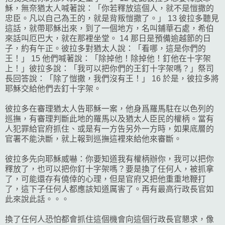
穌，無奈猶太人喊著說：「你若釋放這個人，就不是愷撒的
忠臣。凡以自己為王的，就是背叛愷撒了。」 13 彼拉多聽見
這話，就帶耶穌出來，到了一個地方，名叫鋪華石處，希伯
來話叫厄巴大，就在那裡坐堂。 14 那日是預備逾越節的日
子，約有午正。彼拉多對猶太人說：「看哪，這是你們的
王！」 15 他們喊著說：「除掉他！除掉他！釘他在十字架
上！」彼拉多說：「我可以把你們的王釘十字架嗎？」祭司
長回答說：「除了愷撒，我們沒有王！」 16 於是，彼拉多將
耶穌交給他們去釘十字架。
彼拉多在審理猶太人告耶穌一案，他身爲羅馬駐在以色列的
巡撫，有審理判斷此地的羅馬以及猶太人臣民的權柄。當有
人犯罪給官府抓住、或是有一方告另外一方時，如果底層的
官署不能決斷，就上報到巡撫這裡來給他來審斷。
彼拉多先向耶穌威嚇：你要知道我有權柄辦你，我可以把你
釋放了，也可以把你釘十字架嗎？要是換了任何人，被抓拿
了，可能還存有僥倖的心理，但是官府又把他重重地鞭打
了，這下子任何人都應該知道厲害了。再有最高行政長官如
此來說此話。。。
換了任何人恐怕都會抓住這個機會向這個行政長官懇求，像