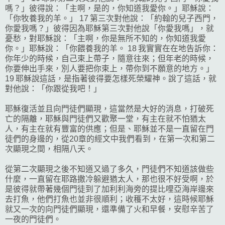
嗎？」彼得說：「主啊，是的，你知道我愛你。」耶穌說：
「你牧養我的羊。」 17 第三次對他說：「約翰的兒子西門，
你愛我嗎？」彼得因為耶穌第三次對他說「你愛我嗎」，就
憂愁，對耶穌說：「主啊，你是無所不知的，你知道我愛
你。」耶穌說：「你餵養我的羊。 18 我實實在在地告訴你：
你年少的時候，自己束上帶子，隨意往來；但年老的時候，
你要伸出手來，別人要把你束上，帶你到不願意的地方。」
19 耶穌說這話，是指著彼得要怎樣死榮耀神。說了這話，就
對他說：「你跟從我吧！」
耶穌復活並且向門徒們顯現，這當然是大好的消息，打破死
亡的隔離，耶穌與門徒們又歡聚一堂，有主在就不怕猶太
人，有主在就有豐富的供應；但是、耶穌並不是一直留在門
徒們的身邊的，從20章的經文中我們看到，在第一次和第二
次顯現之間，相隔八天。
從第二次顯現之後不知道又過了多久，門徒們不知道該做些
什麼，一直留在耶路撒冷躲避猶太人，那也很不好受啊，於
是彼得就帶著幾個門徒到了加利利海旁的提比哩亞海岸邊來
去打魚，他們打魚也並非很順利；收穫不太好，這時候耶穌
就又一次的向門徒們顯現，還準備了火和早餐，安慰辛苦了
一夜的門徒們。