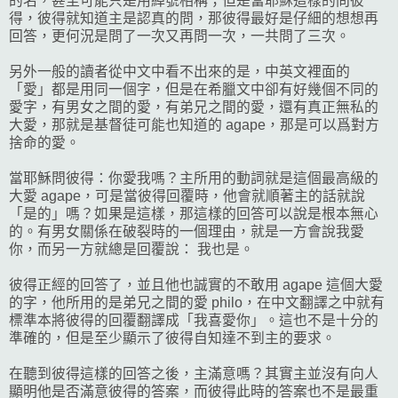
的名，甚至可能只是用綽號相稱；但是當耶穌這樣的問彼
得，彼得就知道主是認真的問，那彼得最好是仔細的想想再
回答，更何況是問了一次又再問一次，一共問了三次。
另外一般的讀者從中文中看不出來的是，中英文裡面的
「愛」都是用同一個字，但是在希臘文中卻有好幾個不同的
愛字，有男女之間的愛，有弟兄之間的愛，還有真正無私的
大愛，那就是基督徒可能也知道的 agape，那是可以爲對方
捨命的愛。
當耶穌問彼得：你愛我嗎？主所用的動詞就是這個最高級的
大愛 agape，可是當彼得回覆時，他會就順著主的話就說
「是的」嗎？如果是這樣，那這樣的回答可以說是根本無心
的。有男女關係在破裂時的一個理由，就是一方會說我愛
你，而另一方就總是回覆說： 我也是。
彼得正經的回答了，並且他也誠實的不敢用 agape 這個大愛
的字，他所用的是弟兄之間的愛 philo，在中文翻譯之中就有
標準本將彼得的回覆翻譯成「我喜愛你」。這也不是十分的
準確的，但是至少顯示了彼得自知達不到主的要求。
在聽到彼得這樣的回答之後，主滿意嗎？其實主並沒有向人
顯明他是否滿意彼得的答案，而彼得此時的答案也不是最重