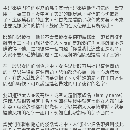
主是來給門徒們服務的嗎？其實他是來給他們打氣的，當享
用了一頓美食，腹中有了美好的飽足感，我們的心也放鬆
了、主做爲我們的朋友，他首先是看顧了我們的需要，再來
也要提振我們的精神，鼓勵我們在大使命上有所成就。
耶穌叫過彼得，他並不責備彼得為何帶頭逃崗，帶著門徒們
離開事工、不再想著要得人、反而是想要得魚。耶穌並不責
備彼得，他只是問彼得一個問題「你愛我比這些更深嗎？」
大家不要小看這個問題，主可是將這個問題連續問了三遍。
在一段男女間的關係之中，女性是比較容易提出這個問題
的，當男生聽到這個問題，恐怕都會心頭一廪，心想糟糕
了，有的人就知道荷包要倒楣了。更特殊的是，在主問這個
問題的時候，可以說是連名帶姓的用了彼得的名字。
要知道猶太人並沒有姓，或者是這個家族名（family name）
這樣人就很容易有重名，例如在聖經中就有七個女人都叫馬
利亞，就連約翰都有好幾個，所以當猶太人要慎重時，就要
連他父親的名字一起用，例如在此處約翰的兒子西門。
當我們在輕鬆隨意的談話當之中，人們很少連名帶姓叫彼此