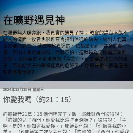
在曠野遇見神
在曠野無人處奔跑，我真實的遇見了神； 教會的講台不能不
顧人的情面，牧者也很難直言指出信徒的缺失、給出人們真
正需要的諍言； 就連標榜真道的、也都是 buf 了許多的客
氣，害怕人會走會掉粉，而我不怕、這就是為何你需要來到
這裡。 主所要的不是淺薄的「信主」，而是要結出生命的果
子，不能結果子的基督徒真的危險了！ 你還在當一個僅僅得
救的基督徒嗎?
2024年12月18日 星期三
你愛我嗎（約21：15）
約翰福音21章：15 他們吃完了早飯，耶穌對西門彼得說：
「約翰的兒子西門，你愛我比這些更深嗎？」彼得說：「主
啊，是的，你知道我愛你。」耶穌對他說：「你餵養我的小
羊。」 16 耶穌第二次又對他說：「約翰的兒子西門，你愛我