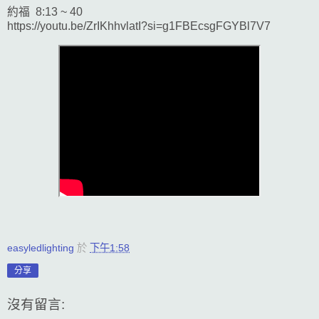
約福 8:13 ~ 40
https://youtu.be/ZrIKhhvlatI?si=g1FBEcsgFGYBl7V7
easyledlighting
於
下午1:58
分享
沒有留言: