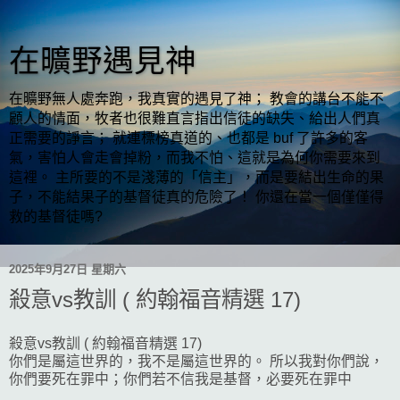
在曠野遇見神
在曠野無人處奔跑，我真實的遇見了神； 教會的講台不能不
顧人的情面，牧者也很難直言指出信徒的缺失、給出人們真
正需要的諍言； 就連標榜真道的、也都是 buf 了許多的客
氣，害怕人會走會掉粉，而我不怕、這就是為何你需要來到
這裡。 主所要的不是淺薄的「信主」，而是要結出生命的果
子，不能結果子的基督徒真的危險了！ 你還在當一個僅僅得
救的基督徒嗎?
2025年9月27日 星期六
殺意vs教訓 ( 約翰福音精選 17)
殺意vs教訓 ( 約翰福音精選 17)
你們是屬這世界的，我不是屬這世界的。 所以我對你們說，
你們要死在罪中；你們若不信我是基督，必要死在罪中