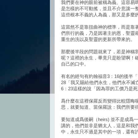
我們要在神的眼前被稱為義、這容易
是怎樣的不可動搖，並且不介意讓一
這些根本不義的人為義，那又是多麼
這當然不是靠扭曲神的標準，而是靠
們所行的義，乃是因著主的恩，聖靈
重生的洗以及聖靈的更新所帶來的。
那麼後半段的問題就來了，若是神稱
呢？這裡的永生，畢竟只是盼望啊！
自己的口中。
有名的經句有約翰福音3：16的後半
28「我又賜給他們永生，他們永不滅
6：23這樣的說「因為罪的工價乃是
爲什麼在這裡保羅反而變得比較隱晦
思，就要知道、當保羅說：我們所要
要知道成爲後嗣（heirs) 並不是
講的，他們並非是猶太人，這是和我
中，永生只不過是其中的一項，還有