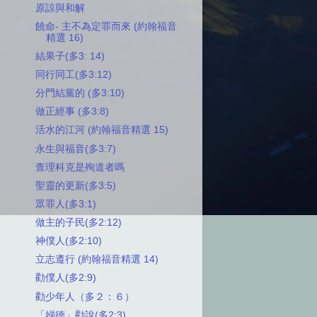
原諒與和解
饒命- 主不為定罪而來 (約翰福音
精選 16)
結果子(多3: 14)
同行同工(多3:12)
分門結黨的 (多3:10)
做正經事 (多3:8)
活水的江河 (約翰福音精選 15)
永生與福音(多3:7)
查理科克是殉道者嗎
聖靈的更新(多3:5)
眾罪人(多3:1)
做主的子民(多2:12)
神僕人(多2:10)
立志遵行 (約翰福音精選 14)
勸僕人(多2:9)
勸少年人（多２：６）
「婦德」勸說(多2:3)