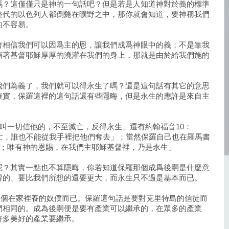
嗎？這僅僅只是神的一句話吧？但是若是人知道神對於義的標準
整代的以色列人都倒斃在曠野之中，那你就會知道，要神稱我們
的不容易。
著相信我們可以因爲主的恩，讓我們成爲神眼中的義；不是靠我
藉著基督耶穌厚厚的澆灌在我們的身上，那就是由於給我們施的
我們為義了，我們就可以得永生了嗎？還是這句話有其它的意思
確實，保羅這裡的這句話還有些隱晦，但是永生的應許是來自主
「叫一切信他的，不至滅亡，反得永生」還有約翰福音10：
亡，誰也不能從我手裡把他們奪去」；當然保羅自己也在羅馬書
死；唯有神的恩賜，在我們主耶穌基督裡，乃是永生」
呢？其實一點也不算隱晦，你若知道保羅那個成爲後嗣是什麼意
得的、要比我們所想的還要更大，而永生只不過是基本而已。
成爲一個在家裡養的奴僕而已。保羅這句話是要對克里特島的信徒而
們相同的。成為後嗣便是要有產業可以繼承的，在眾多的產業
許多美好的產業要繼承。