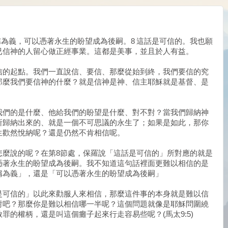
稱為義，可以憑著永生的盼望成為後嗣。8 這話是可信的。我也願
已信神的人留心做正經事業。這都是美事，並且於人有益。
信的起點。我們一直說信、要信、那麼從始到終，我們要信的究
那麼我們要信神的什麼？就是信神是神、信主耶穌就是基督、是
我們的是什麼、他給我們的盼望是什麼、對不對？當我們歸納神
所歸納出來的、就是一個不可思議的永生了；如果是如此，那你
生歡然悅納呢？還是仍然不肯相信呢。
怎麼說的呢？在第8節處，保羅說「這話是可信的」所對應的就是
憑著永生的盼望成為後嗣。我不知道這句話裡面更難以相信的是
稱為義」，還是「可以憑著永生的盼望成為後嗣」
是可信的」以此來勸服人來相信，那麼這件事的本身就是難以信
對吧？那麼你是難以相信哪一半呢？這個問題就像是耶穌問圍繞
罪的權柄，還是叫這個癱子起來行走容易些呢？(馬太9:5)