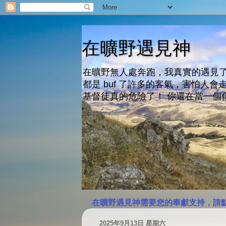
在曠野遇見神
在曠野無人處奔跑，我真實的遇見了
都是 buf 了許多的客氣，害怕
基督徒真的危險了！ 你還在當一個
在曠野遇見神需要您的奉獻支持，請
2025年9月13日 星期六