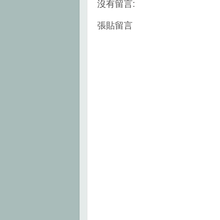
k
s
沒有留言:
t
張貼留言