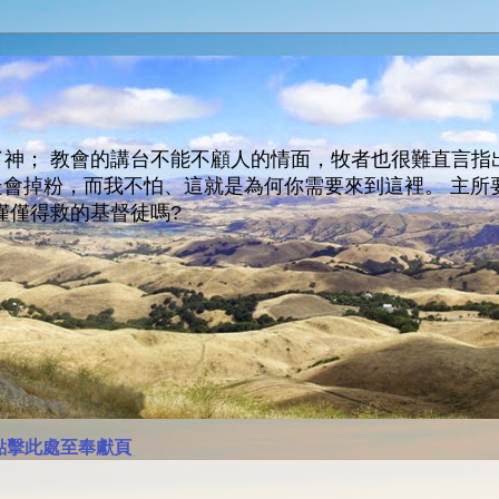
神； 教會的講台不能不顧人的情面，牧者也很難直言指
人會走會掉粉，而我不怕、這就是為何你需要來到這裡。 
僅僅得救的基督徒嗎?
點擊此處至奉獻頁