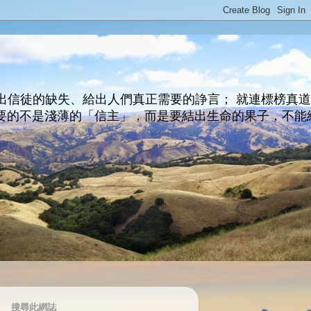
出信徒的缺失、給出人們真正需要的諍言； 就連標榜真
主所要的不是淺薄的「信主」，而是要結出生命的果子，不能
搜尋此網誌