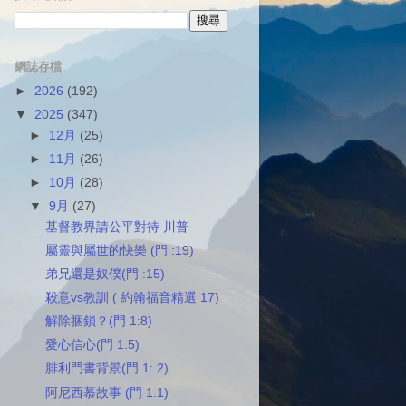
網誌存檔
►
2026
(192)
▼
2025
(347)
►
12月
(25)
►
11月
(26)
►
10月
(28)
▼
9月
(27)
基督教界請公平對待 川普
屬靈與屬世的快樂 (門 :19)
弟兄還是奴僕(門 :15)
殺意vs教訓 ( 約翰福音精選 17)
解除捆鎖？(門 1:8)
愛心信心(門 1:5)
腓利門書背景(門 1: 2)
阿尼西慕故事 (門 1:1)