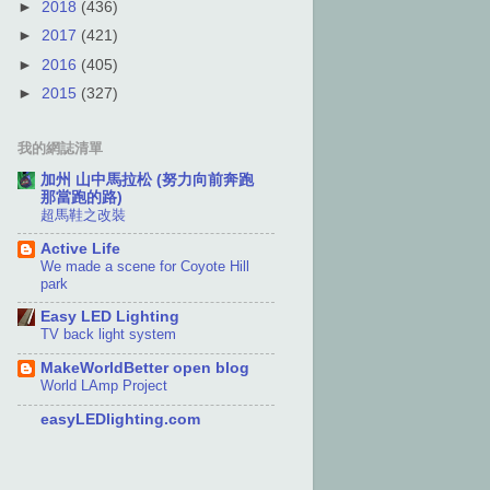
►
2018
(436)
►
2017
(421)
►
2016
(405)
►
2015
(327)
我的網誌清單
加州 山中馬拉松 (努力向前奔跑
那當跑的路)
超馬鞋之改裝
Active Life
We made a scene for Coyote Hill
park
Easy LED Lighting
TV back light system
MakeWorldBetter open blog
World LAmp Project
easyLEDlighting.com