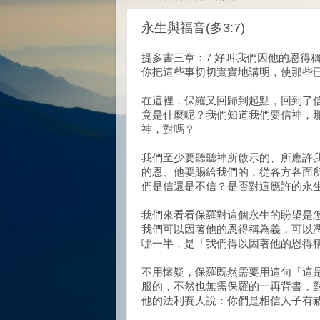
永生與福音(多3:7)
提多書三章：7 好叫我們因他的恩得
你把這些事切切實實地講明，使那些
在這裡，保羅又回歸到起點，回到了
竟是什麼呢？我們知道我們要信神，
神，對嗎？
我們至少要聽聽神所啟示的、所應許
的恩、他要賜給我們的，從各方各面
們是信還是不信？是否對這應許的永
我們來看看保羅對這個永生的盼望是
我們可以因著他的恩得稱為義，可以
哪一半，是「我們得以因著他的恩得
不用懷疑，保羅既然需要用這句「這
服的，不然也無需保羅的一再背書，
他的法利賽人說：你們是相信人子有赦