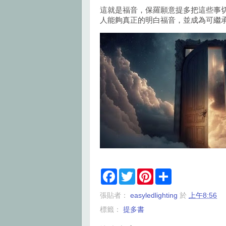
這就是福音，保羅願意提多把這些事
人能夠真正的明白福音，並成為可繼
F
T
P
S
a
w
i
h
c
i
n
a
張貼者：
easyledlighting
於
上午8:56
e
t
t
r
b
t
e
e
標籤：
提多書
o
e
r
o
r
e