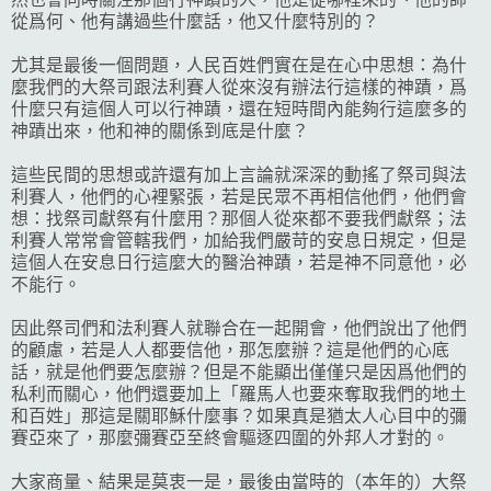
從爲何、他有講過些什麼話，他又什麼特別的？
尤其是最後一個問題，人民百姓們實在是在心中思想：為什
麼我們的大祭司跟法利賽人從來沒有辦法行這樣的神蹟，爲
什麼只有這個人可以行神蹟，還在短時間內能夠行這麼多的
神蹟出來，他和神的關係到底是什麼？
這些民間的思想或許還有加上言論就深深的動搖了祭司與法
利賽人，他們的心裡緊張，若是民眾不再相信他們，他們會
想：找祭司獻祭有什麼用？那個人從來都不要我們獻祭；法
利賽人常常會管轄我們，加給我們嚴苛的安息日規定，但是
這個人在安息日行這麼大的醫治神蹟，若是神不同意他，必
不能行。
因此祭司們和法利賽人就聯合在一起開會，他們說出了他們
的顧慮，若是人人都要信他，那怎麼辦？這是他們的心底
話，就是他們要怎麼辦？但是不能顯出僅僅只是因爲他們的
私利而關心，他們還要加上「羅馬人也要來奪取我們的地土
和百姓」那這是關耶穌什麼事？如果真是猶太人心目中的彌
賽亞來了，那麼彌賽亞至終會驅逐四圍的外邦人才對的。
大家商量、結果是莫衷一是，最後由當時的（本年的）大祭