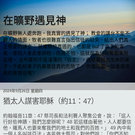
在曠野遇見神
在曠野無人處奔跑，我真實的遇見了神； 教會的講台不能不
顧人的情面，牧者也很難直言指出信徒的缺失、給出人們真
正需要的諍言； 就連標榜真道的、也都是 buf 了許多的客
氣，害怕人會走會掉粉，而我不怕、這就是為何你需要來到
這裡。 主所要的不是淺薄的「信主」，而是要結出生命的果
子，不能結果子的基督徒真的危險了！ 你還在當一個僅僅得
救的基督徒嗎?
2024年9月26日 星期四
猶太人謀害耶穌（約11：47）
約翰福音11章：47 祭司長和法利賽人聚集公會，說：「這人
行好些神蹟，我們怎麼辦呢？ 48 若這樣由著他，人人都要信
他，羅馬人也要來奪我們的地土和我們的百姓。」 49 內中有
一個人名叫該亞法，本年做大祭司，對他們說：「你們不知