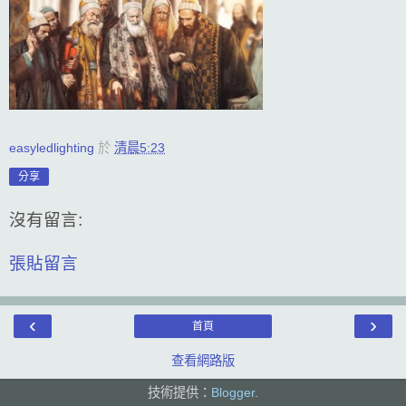
easyledlighting
於
清晨5:23
分享
沒有留言:
張貼留言
‹
›
首頁
查看網路版
技術提供：
Blogger
.