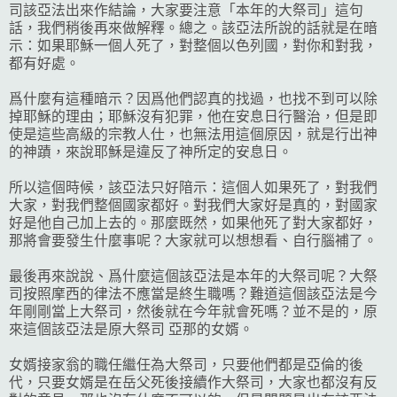
司該亞法出來作結論，大家要注意「本年的大祭司」這句
話，我們稍後再來做解釋。總之。該亞法所說的話就是在暗
示：如果耶穌一個人死了，對整個以色列國，對你和對我，
都有好處。
爲什麼有這種暗示？因爲他們認真的找過，也找不到可以除
掉耶穌的理由；耶穌沒有犯罪，他在安息日行醫治，但是即
使是這些高級的宗教人仕，也無法用這個原因，就是行出神
的神蹟，來說耶穌是違反了神所定的安息日。
所以這個時候，該亞法只好隌示：這個人如果死了，對我們
大家，對我們整個國家都好。對我們大家好是真的，對國家
好是他自己加上去的。那麼既然，如果他死了對大家都好，
那將會要發生什麼事呢？大家就可以想想看、自行腦補了。
最後再來說說、爲什麼這個該亞法是本年的大祭司呢？大祭
司按照摩西的律法不應當是終生職嗎？難道這個該亞法是今
年剛剛當上大祭司，然後就在今年就會死嗎？並不是的，原
來這個該亞法是原大祭司 亞那的女婿。
女婿接家翁的職任繼任為大祭司，只要他們都是亞倫的後
代，只要女婿是在岳父死後接續作大祭司，大家也都沒有反