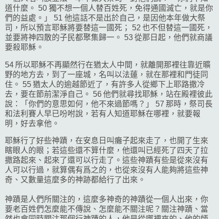
道什麼。 50 獨不想一個人替百姓死，免得通國滅亡，就是你
們的益處。」 51 他這話不是出於自己，是因他本年做大祭
司，所以預言耶穌將要替這一國死； 52 也不但替這一國死，
並要將神四散的子民都聚集歸一。 53 從那日起，他們就商議
要殺耶穌。
54 所以耶穌不再顯然行在
猶太
人中間，就離開那裡往靠近曠
野的地方去，到了一座城，名叫
以法蓮
，就在那裡和門徒同
住。 55
猶太
人的逾越節近了，有許多人從鄉下上
耶路撒冷
去，要在節前潔淨自己。 56 他們就尋找耶穌，站在殿裡彼此
說：「你們的意思如何，他不來過節嗎？」 57 那時，祭司長
和法利賽人早已吩咐說，若有人知道耶穌在哪裡，就要報
明，好去拿他。
耶穌行了好些神蹟，在安息日叫癱子起來走了，也開了生來
瞎眼人的眼；若這些還不算什麼，他還叫已經死了四天了拉
撒路起來、起來了還可以行走了。這些神蹟有些是從來沒有
人可以行過，就算偶有爲之的，也從來沒有人能夠將這些神
奇、又數量這麼多的神跡都給行了出來。
神蹟是人們所關注的，這麼多神奇的神蹟從一個人出來，你
要老百姓們怎麼能不傳說、怎麼能不關注呢？關注神蹟、當
然也會同時關注那個行神蹟的人，他是從哪裡來的、他的師