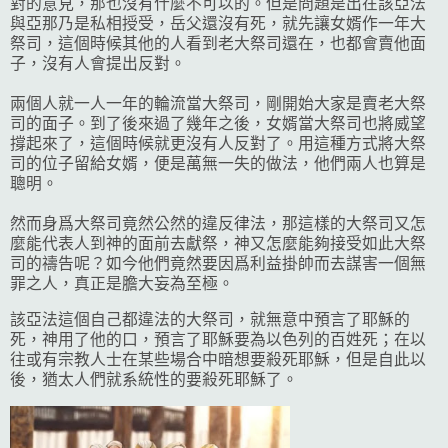
對的意見，那也沒有什麼不可以的。但是問題是出在該亞法
與亞那乃是私相授受，岳父還沒有死，就先讓女婿作一年大
祭司，這個時候其他的人看到老大祭司還在，也都會賣他面
子，沒有人會提出反對。
兩個人就一人一年的輪流當大祭司，剛開始大家是賣老大祭
司的面子。到了後來過了幾年之後，女婿當大祭司也將威望
撐起來了，這個時候就更沒有人反對了。用這種方式將大祭
司的位子留給女婿，便是萬無一失的做法，他們兩人也算是
聰明。
然而身爲大祭司竟然公然的違反律法，那這樣的大祭司又怎
麼能代表人到神的面前去獻祭，神又怎麼能夠接受如此大祭
司的禱告呢？如今他們竟然要因爲利益掛帥而去謀害一個無
罪之人，真正是膽大妄為至極。
該亞法這個自己都違法的大祭司，就無意中預言了耶穌的
死，神用了他的口，預言了耶穌要為以色列的百姓死；在以
往或有宗教人士在某些場合中暗想要殺死耶穌，但是自此以
後，猶太人們就系統性的要殺死耶穌了。