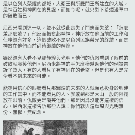
是以色列人榮耀的都城，大衛王與所羅門王所建立的大城，
是神百姓與神同在的見證，而如今呢，就只剩下荒煙漫草中
的破敗而已。
尼西米看到這一切，並不就從此喪失了鬥志而失望：「怎麼
差那麼遠？」他反而振奮起精神，神所放在他面前的工作和
任務還有許多，這個破敗不是以色列民族榮光的終結，而是
神放在他們面前尚待繼續的輝煌。
雖然還有人看不見那輝煌與光明。他們的仇敵看到了眼前的
破敗就嘲笑他們。尼西米將神的手怎麼樣幫助他們的例證告
訴了眾人，有的人看見了有神同在的希望，但是也有人是完
全看不到未來的可能。
能夠用信心的眼腈看見那輝煌的未來的人就願意投身於興建
的工作當中，而不能看見的人、就感到那是大山一般的阻攔
放在眼前，仇敵更是嘲笑他們，那是因爲沒能有這樣的信
心，尼西米這樣告訴那些人說：你們就與這輝煌與光明無
份、無權，無紀念。