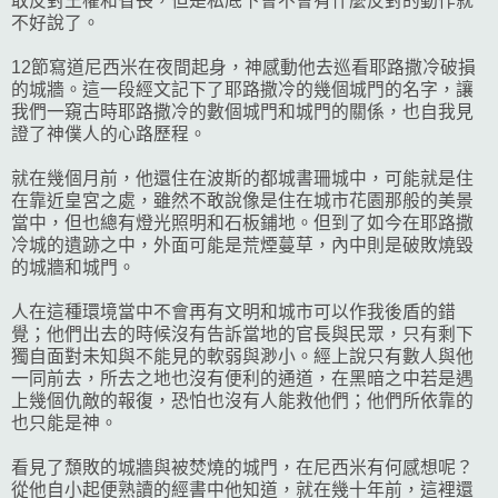
敢反對王權和省長，但是私底下會不會有什麼反對的動作就
不好說了。
12節寫道尼西米在夜間起身，神感動他去巡看耶路撒冷破損
的城牆。這一段經文記下了耶路撒冷的幾個城門的名字，讓
我們一窺古時耶路撒冷的數個城門和城門的關係，也自我見
證了神僕人的心路歷程。
就在幾個月前，他還住在波斯的都城書珊城中，可能就是住
在靠近皇宮之處，雖然不敢說像是住在城市花園那般的美景
當中，但也總有燈光照明和石板鋪地。但到了如今在耶路撒
冷城的遺跡之中，外面可能是荒煙蔓草，內中則是破敗燒毀
的城牆和城門。
人在這種環境當中不會再有文明和城市可以作我後盾的錯
覺；他們出去的時候沒有告訴當地的官長與民眾，只有剩下
獨自面對未知與不能見的軟弱與渺小。經上說只有數人與他
一同前去，所去之地也沒有便利的通道，在黑暗之中若是遇
上幾個仇敵的報復，恐怕也沒有人能救他們；他們所依靠的
也只能是神。
看見了頹敗的城牆與被焚燒的城門，在尼西米有何感想呢？
從他自小起便熟讀的經書中他知道，就在幾十年前，這裡還