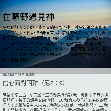
在曠野遇見神
在曠野無人處奔跑，我真實的遇見了神； 教會的講台不能不
顧人的情面，牧者也很難直言指出信徒的缺失、給出人們真
正需要的諍言； 就連標榜真道的、也都是 buf 了許多的客
氣，害怕人會走會掉粉，而我不怕、這就是為何你需要來到
這裡。 主所要的不是淺薄的「信主」，而是要結出生命的果
子，不能結果子的基督徒真的危險了！ 你還在當一個僅僅得
救的基督徒嗎?
2025年1月26日 星期日
信心面對困難（尼2：9）
尼希米記二章：9 王派了軍長和馬兵護送我，我到了河西的省
長那裡，將王的詔書交給他們。 10 和倫人參巴拉並為奴的亞
捫人多比雅聽見有人來為以色列人求好處，就甚惱怒。 11 我
到了耶路撒冷，在那裡住了三日。 12 我夜間起來，有幾個人