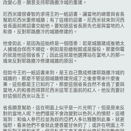
改變心意，願意支持耶路撒冷城的重建。
尼西米還很睿智的求得王的一紙詔書、讓當地的總督與省長
幫助尼西米重修城牆；有了這樣的詔書，尼西米就來到河西
省長面前將詔書交給他。要知道這省長原先也是與當地的人
和善，反對耶路撒冷的城牆修建的。
他會如此，是因為這始終是一個隱患：若是城牆建成後猶太
人據城自保而不順從、例如是拒繳稅賦或是服役，那要倒霉
的就是他這個省長了；因此這就是他選擇站在當地人的那一
邊來反對耶路撒冷修建城牆的原因。
但如今王的一紙詔書來到，是王自己贊成修建耶路撒冷城的
城牆的，那麼不管這個城牆修建完成了之後會帶來什麼後
果，這些都是王已知的了，那麼這個省長自然不會爲了要與
當地人的和善而得罪尼西米這等王面前的紅人，他反而要討
好這個尼西米以及王。
省長願意幫助，這在明面上似乎是一片光明了，但是原來反
對的當地人呢？他們還是不會改變對以色列人的憤怒，這裡
寫到：和倫人參巴拉並為奴的亞捫人多比雅聽到此事，就甚
惱怒，看來他們不會就此便善罷甘休的了；或許在明面上不