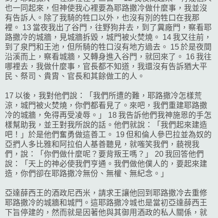
也一同起來，但神使我心裡要為耶路撒冷做什麼事，我並沒
有告訴人。除了我騎的牲口以外，也沒有別的牲口在我那
裡。 13 當夜我出了谷門，往野狗井去，到了糞廠門，察看耶
路撒冷的城牆，見城牆拆毀，城門被火焚燒。 14 我又往前，
到了泉門和王池，但所騎的牲口沒有地方過去。 15 於是夜間
沿溪而上，察看城牆，又轉身進入谷門，就回來了。 16 我往
哪裡去，我做什麼事，官長都不知道，我還沒有告訴猶大平
民、祭司、貴胄、官長和其餘做工的人。
17 以後，我對他們說：「我們所遭的難，耶路撒冷怎樣荒
涼，城門被火焚燒，你們都看見了。來吧，我們重建耶路撒
冷的城牆，免得再受凌辱。」 18 我告訴他們我神施恩的手怎
樣幫助我，並王對我所說的話。他們就說：「我們起來建造
吧！」於是他們奮勇做這善工。 19 但和倫人參巴拉並為奴的
亞捫人多比雅和阿拉伯人基善聽見，就嗤笑我們，藐視我
們，說：「你們做什麼呢？要背叛王嗎？」 20 我回答他們
說：「天上的神必使我們亨通。我們做他僕人的，要起來建
造，你們卻在耶路撒冷無份、無權、無紀念。」
亞達薛西王的酒政尼西米，請求王讓他回到耶路撒冷去重修
耶路撒冷的城牆和城門。這耶路撒冷城也是當初亞達薛西王
下旨停建的，然而就是因著他與其御用酒政的私人關係，就