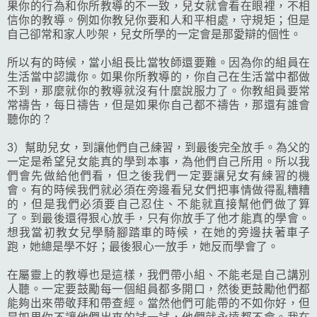
果你的行為和你所教導的不一致，兒女就會看在眼裡，不相
信你的教導。例如你教兒你要和人和平相處，守規矩；但是
自己卻常和家人吵架，兒女所學的一定會是那愛辯的個性。
所以有的時候，當小組長比當牧師還要難。因為你的組員在
生活當中認識你。如果你所教導的，你自己在生活當中都做
不到，那麼就你的教導就沒有什麼說服力了。你教組員要常
常禱告，每日禱告，但是如果你自己都不禱告，那還有誰會
聽你的？
3）幫助兒女，到讓他們自己練習，到最後完全放手。為父的
一定是希望兒女能真的學到本事，為他們自己所用。所以我
們會先做給他們看，但之後我們一定要讓兒女有練習的機
會。有的時候我們就必須在旁邊看兒女們把事情做得亂糟糟
的，但是我們必須要自己忍住、不能就直接幫他們做了算
了。到最後還得狠心放手，只有你放手了他才能真的學會。
想我當初教女兒學騎腳踏車的時候，在她的旁邊扶著車子
跑，她總是學不好；最後狠心一放手，她反而學會了。
在屬靈上的教導也是這樣，我們帶小組、不能老是自己講別
人聽。一定要鼓勵每一個組員都多開口，然後更鼓勵他們都
能夠出來帶敬拜和帶查經。當然他們可能帶的不如你好，但