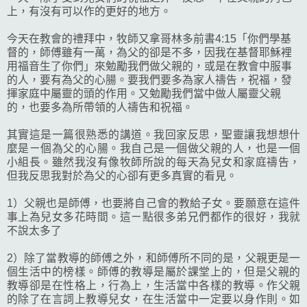
上，有沒有可以作的更好的地方。
今天在教會的禮拜中，牧師又拿哥林多前書4:15「
你們學基
督的，師傅雖有一萬，為父的卻是不多，因我在基督耶穌裡
用福音生了你們」來勉勵我們做父親的，或是在教會中服事
的人，要有為父的心腸。要我們要多為家人禱告，祝福，發
揮家庭中屬靈的頭的作用。
又勉勵我們當中做人屬靈父親
的，也要多為所帶領的人禱告和祝福。
其實這是一篇很熟悉的講道。我回家反思，聖靈讓我想想什
麼是ㄧ個為父的心腸。我自己是一個做父親的人，也是一個
小組長。雖然我沒有像牧師所說的每天為兒女和家庭禱告，
但我反思我對於為父的心卻有更多真實的看見。
1）父親也是師傅，也要將自己會的教給子女。要願意在這件
事上為兒女多花時間。這ㄧ點很多弟兄們都作的很好，我就
不說太多了
2）除了當教導的師傅之外，和師傅所不同的是，父親更是一
個生活中的榜樣。師傅的教導是屬於課堂上的，但是父親的
教導卻是在性格上，行為上，生活當中各樣的教導。作父親
的除了在言詞上教導兒女，在生活當中一定要以身作則。如