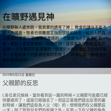
在曠野遇見神
在曠野無人處奔跑，我真實的遇見了神； 教會的講台不能不
顧人的情面，牧者也很難直言指出信徒的缺失、給出人們真
正需要的諍言； 就連標榜真道的、也都是 buf 了許多的客
氣，害怕人會走會掉粉，而我不怕、這就是為何你需要來到
這裡。 主所要的不是淺薄的「信主」，而是要結出生命的果
子，不能結果子的基督徒真的危險了！ 你還在當一個僅僅得
救的基督徒嗎?
2015年6月21日 星期日
父親節的反思
L各位弟兄姊妹，當你看到這一篇的時候＋父親節可能都已經
快要過完了，或是已經過去了。但這正是我們提出反思的最
好時候，讓我們這些為人父（母）的，想想我們在父親節這
一天，除了受到兒女們的祝福之外，反思一下在父親的角色