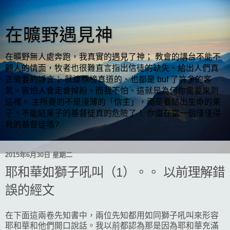
在曠野遇見神
在曠野無人處奔跑，我真實的遇見了神； 教會的講台不能不
顧人的情面，牧者也很難直言指出信徒的缺失、給出人們真
正需要的諍言； 就連標榜真道的、也都是 buf 了許多的客
氣，害怕人會走會掉粉，而我不怕、這就是為何你需要來到
這裡。 主所要的不是淺薄的「信主」，而是要結出生命的果
子，不能結果子的基督徒真的危險了！ 你還在當一個僅僅得
救的基督徒嗎?
2015年6月30日 星期二
耶和華如獅子吼叫（1）。。 以前理解錯
誤的經文
在下面這兩卷先知書中，兩位先知都用如同獅子吼叫來形容
耶和華和他們開口說話。我以前都認為那是因為耶和華充滿