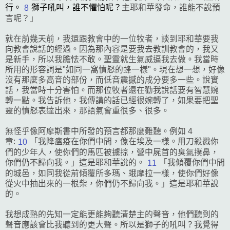
行。
獅子吼叫，誰不懼怕呢？
主耶和華發命，誰能不說預
8
言呢？」
就在前幾天前，我還跟教會中的一位牧者，談到耶和華要我
向教會說話的經過。因為那內容是要我去教訓教會的，我又
是新手，所以我膽怯不敢。聖靈就生氣威逼我去做。我當時
所用的形容詞是"如同一窩憤怒的蜂一樣"。現在想一想，好像
沒有那麼多高音的部份，而低音震撼的成分要多一些。說實
話，我當時十分害怕。而那位牧者還在勸我說話要有智慧婉
轉一點。
我告訴他，我傳講的話已經很婉轉了，如果要把聖
靈的憤怒表達出來，那語氣會重很多、很多。
無怪乎像阿摩斯書中所發的預言都那麼難聽。例如 4
章:
「我降瘟疫在你們中間，像在
埃及
一樣。用刀殺戮你
10
們的少年人，使你們的馬匹被擄掠，營中屍首的臭氣撲鼻，
你們仍不歸向我。」這是耶和華說的。
「我傾覆你們中間
11
的城邑，如同我從前傾覆
所多瑪
、
蛾摩拉
一樣，使你們好像
從火中抽出來的一根柴，你們仍不歸向我。」這是耶和華說
的。
我想成熟的先知一定能更能夠聽清楚主的聲音，他們聽到的
聲音應該會比我聽到的更大聲。所以是獅子的吼叫？我覺得