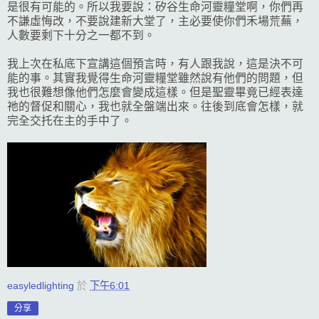
是很有可能的。所以我要說：矽谷生命河靈糧堂啊，你們再
不謙虛悔改，不要說建新大堂了，主必要使你們禾場荒蕪，
人數要剩下十分之一都不到。
我上次在私底下宣講這個預言時，有人跟我說，這是決不可
能的事。其實我覺得
生命河靈糧堂雖然說有他們的問題，但
我也很難想像他們怎麼會變成這樣。但是聖靈畢竟已經表達
祂的督促和關心，我也就全盤端出來。往後到底會怎樣，就
完全交托在主的手中了。
easyledlighting
於
下午6:01
分享