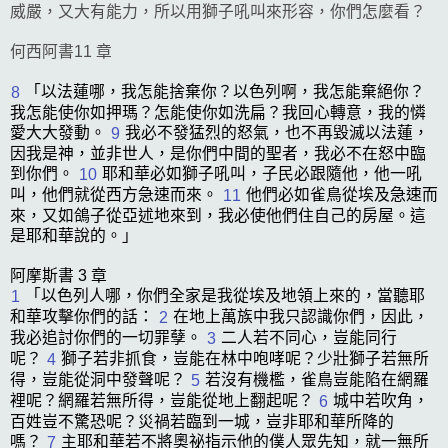
威嚴，又大有能力，所以用獅子吼叫來形容，你們怎麼看？
何西阿書11 章
「
以法蓮
哪，我怎能捨棄你？
以色列
啊，我怎能棄絕你？
8
我怎能使你如
押瑪
？怎能使你如
洗扁
？我回心轉意，我的憐
愛大大發動。
我必不發猛烈的怒氣，也不再毀滅
以法蓮
，
9
因我是神，並非世人，是你們中間的聖者，我必不在怒中臨
到你們。
耶和華必如獅子吼叫，子民必跟隨他，他一吼
10
叫，他們就從西方急速而來。
他們必如雀鳥從
埃及
急速而
11
來，又如鴿子從
亞述
地來到，我必使他們住自己的房屋。這
是耶和華說的。」
阿摩斯書 3 章
「
以色列
人哪，你們全家是我從
埃及
地領上來的，當聽耶
1
和華攻擊你們的話：
在地上萬族中我只認識你們，因此，
2
我必追討你們的一切罪孽。
二人若不同心，豈能同行
3
呢？
獅子若非抓食，豈能在林中咆哮呢？少壯獅子若無所
4
得，豈能從洞中發聲呢？
若沒有機檻，雀鳥豈能陷在網羅
5
裡呢？網羅若無所得，豈能從地上翻起呢？
城中若吹角，
6
百姓豈不驚恐呢？災禍若臨到一城，豈非耶和華所降的
嗎？
主耶和華若不將奧祕指示他的僕人眾先知，就一無所
7