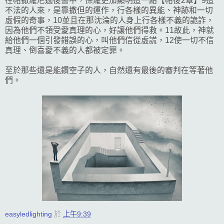
在帖撒羅尼迦後書中，保羅更加顯明這一點【帖後2章】9這
不法的人來，是靠撒但的運作，行各樣的異能、神跡和一切
虛假的奇事，10並且在那沈淪的人身上行各樣不義的詭詐，
因為他們不領受愛真理的心，好讓他們得救。11故此，神就
給他們一個引發錯誤的心，叫他們信從虛謊，12使一切不信
真理、倒喜愛不義的人都被定罪。
至於那些還是能鑽空子的人，自然還有最後的審判在等著他
們。
easyledlighting
於
上午9:39