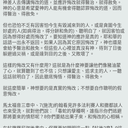
神差人去傳講悔改的道，並應許悔改就得醫治，就得赦免。
神的心意是希望愛神的人能有機會得聽認罪悔改的道，因而
得醫治、得赦免。
但也恐怕不乏有因害怕今生有毀滅來到的人，或是貪圖今生
好處的人(如病得治，得分餅和魚的)、聽明白了，就因害怕或
因為想得好處而悔改了。要知道神的應許是真的，耶和華的
話語一出永不返回。如果人因為其它原因悔改了，神也還是
會給予醫治和赦免。但這些人心裡並真沒有神，待到了日後
躲避過災禍，或是達到目的之後、又敗壞了。
這樣的悔改又有什麼用? 這就是為什麼神要讓他們像豬油蒙
了心，就算聽到了也不信；只想讓愛主、追求主的人，一聽
這話就明白了，因此徹底悔悟，得醫治、得赦免。
就這麼簡單，神想要的是真實的悔改；不想要自作聰明的假
意悔改。
馬太福音三章中、7(施洗)約翰看見許多法利賽人和撒都該人
也來受洗，就對他們說：「毒蛇的孽種啊，誰指示你們逃避
那將要來的憤怒呢？8你們要結出果子來，和悔改的心相稱。