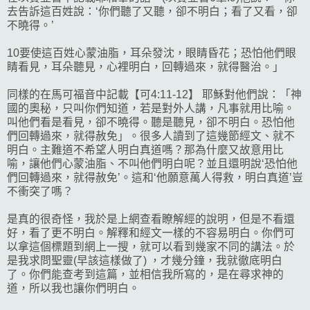
去告訴這百姓說：‘你們聽了又聽，卻不明白；看了又看，卻
不曉得。’
10要使這百姓心蒙油脂，耳朵發沈，眼睛昏花；恐怕他們眼
睛看見，耳朵聽見，心裡明白，回轉過來，就得醫治。」
同樣的在馬可福音中記載【可4:11-12】 耶穌對他們說：「神
國的奧秘，只叫你們知道，若是對外人講，凡事就用比喻。
叫他們看是看見，卻不曉得。聽是聽見，卻不明白。恐怕他
們回轉過來，就得赦免」。很多人讀到了這幾節經文、就不
明白。主難道不希望人明白真道嗎？那為什麼又故意用比
喻，讓他們心蒙油脂、不叫他們明白呢？並且還明說‘恐怕他
們回轉過來，就得赦免’。這和‘他願意萬人得救，明白真道’豈
不衝突了嗎？
是真的很奇怪，我於是上網查看瞭解經的說明，但是不看還
好，看了更不明白。解釋和經文一樣的不容易明白。你們可
以拿這個標題到網上一搜，就可以看到幾家不同的講法。於
是我求問聖靈(早該這樣做了) ，才幾分鐘，我就徹底明白
了。你們能查考到這篇，並相信我所寫的，是在尋求神的
道，所以我也讓你們明白。