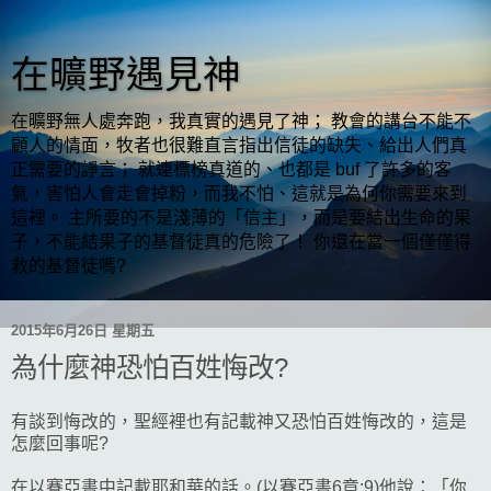
在曠野遇見神
在曠野無人處奔跑，我真實的遇見了神； 教會的講台不能不
顧人的情面，牧者也很難直言指出信徒的缺失、給出人們真
正需要的諍言； 就連標榜真道的、也都是 buf 了許多的客
氣，害怕人會走會掉粉，而我不怕、這就是為何你需要來到
這裡。 主所要的不是淺薄的「信主」，而是要結出生命的果
子，不能結果子的基督徒真的危險了！ 你還在當一個僅僅得
救的基督徒嗎?
2015年6月26日 星期五
為什麼神恐怕百姓悔改?
有談到悔改的，聖經裡也有記載神又恐怕百姓悔改的，這是
怎麼回事呢?
在以賽亞書中記載耶和華的話。(以賽亞書6章:9)他說：「你