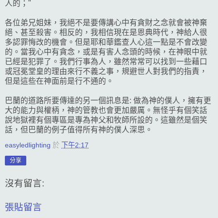
人的；"
各位弟兄姐妹，我絕不是要傳講心中有貪財之念就會被神棄
絕、甚至殺害。相反的，我相信現在是恩典時代，神給人很
多認罪悔改的機會。但是耶和華鑑查人心這一點是不會改變
的。當我心中有貪念，或是有害人念頭的時候，在神眼中就
已經是犯罪了。我們行事為人，雖然常常可以找到一些藉口
或冠冕堂皇的理由來行不義之事，規避世人對我們的指責，
但是這些在神面前是行不通的。
巴蘭的道路所要傳達的另一個訊息是: 做為神的僕人，擁有更
大的能力與權柄，神的管教也會更加嚴厲。無怪乎有個笑話
說地獄裡有個專區是專為神父和牧師所設的。這雖然是個笑
話，但巴蘭的例子值得所有神的僕人深思。
easyledlighting
於
下午2:17
分享
沒有留言:
張貼留言