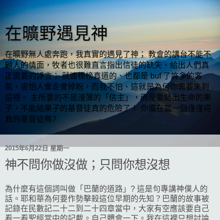
在曠野遇見神
在曠野無人處奔跑，我真實的遇見了神； 教會的講台不能不
顧人的情面，牧者也很難直言指出信徒的缺失、給出人們真
正需要的諍言； 就連標榜真道的、也都是 buf 了許多的客
氣，害怕人會走會掉粉，而我不怕、這就是為何你需要來到
這裡。 主所要的不是淺薄的「信主」，而是要結出生命的果
子，不能結果子的基督徒真的危險了！ 你還在當一個僅僅得
救的基督徒嗎?
2015年6月22日 星期一
神不問你做沒做；只問你想沒想
為什麼有這個詞叫做「巴蘭的道路」? 這是句專講神僕人的
話。耶和華為何要作勢擊殺這位早期的先知？巴蘭的故事被
記錄在民數記二十二到二十四章當中，大家有空應該要自己
看一看聖經當中的記載。自己體會一下。我在這裡只想討論