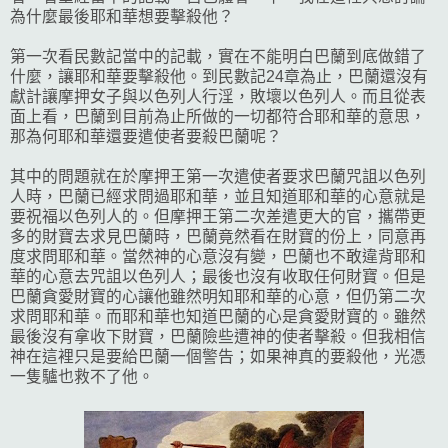
為什麼最後耶和華想要擊殺他？
第一次看民數記當中的記載，實在不能明白巴蘭到底做錯了
什麼，讓耶和華要擊殺他。到民數記24章為止，巴蘭還沒有
獻計讓摩押女子與以色列人行淫，敗壞以色列人。而且從表
面上看，巴蘭到目前為止所做的一切都符合耶和華的意思，
那為何耶和華還要遣使者要殺巴蘭呢？
其中的問題就在於摩押王第一次遣使者要求巴蘭咒詛以色列
人時，巴蘭已經求問過耶和華，並且知道耶和華的心意就是
要祝福以色列人的。但摩押王第二次差遣更大的官，攜帶更
多的財寶去求見巴蘭時，巴蘭竟然看在財寶的份上，同意再
度求問耶和華。當然神的心意沒有變，巴蘭也不敢違背耶和
華的心意去咒詛以色列人；最後也沒有收取任何財寶。但是
巴蘭貪愛財寶的心讓他雖然明知耶和華的心意，但仍第二次
求問耶和華。而耶和華也知道巴蘭的心是貪愛財寶的。雖然
最後沒有拿收下財寶，巴蘭險些遭神的使者擊殺。但我相信
神在這裡只是要給巴蘭一個警告；如果神真的要殺他，光憑
一隻驢也救不了他。