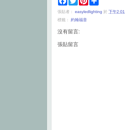
a
w
i
h
c
i
n
a
張貼者：
easyledlighting
於
下午2:01
e
t
t
r
b
t
e
e
標籤：
約翰福音
o
e
r
o
r
e
k
s
沒有留言:
t
張貼留言