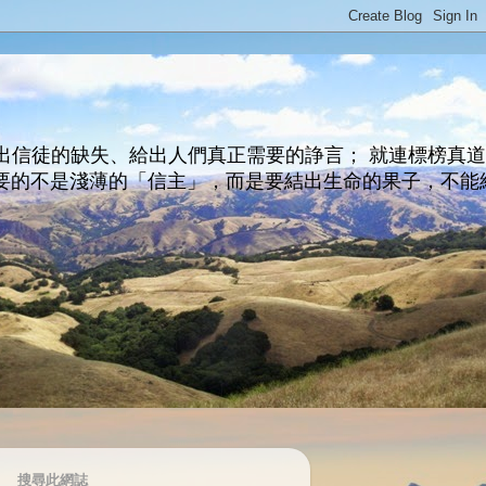
出信徒的缺失、給出人們真正需要的諍言； 就連標榜真
主所要的不是淺薄的「信主」，而是要結出生命的果子，不能
搜尋此網誌