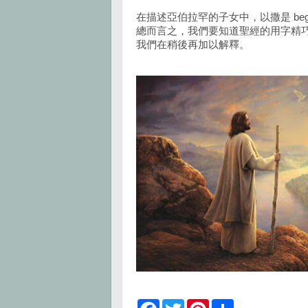
在描述亞伯拉罕的子女中，以撒是 be
總而言之，我們要知道聖經的用字精
我們在稍後再加以解釋。
F
T
P
S