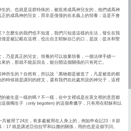
神生的。也就是這群特殊的，被批准成爲神兒女的，他們成爲神
真正的成爲神的兒女，而非是僅僅的在名義上的領養；這是不會
呢？怎麼生的我們也不知道，我們只知道這樣的生法，發生在我
僅僅是被記載在這裡，也出自主耶穌自己的口，是說：從水和聖
。
女，乃是真正的兒女。領養的可以放棄領養，一個法律手續一
出來的，那就不能反回去，能分開這個關係的只有死亡。
被神所生的？自然有，所以說「萬物都是被造了，凡是被造的都
始的時候就是講到的經文，還有我們在此處所說的神兒子，這裡
們的被生是一樣的嗎？不一樣，在中文裡或是在英文裡的意思都
獨生子（only begotten) 的這個希臘字，只有用在耶穌和以
示錄一共被用了24次，有多處被用在人身上的，例如申命記23：8 節
1：17 就是講述亞伯拉罕和以撒的關係，用的也是這個字詞。