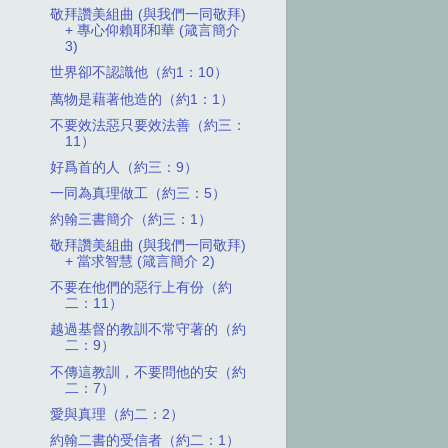
敬拜讚美組曲 (與我們一同敬拜)
+ 專心仰賴耶和華 (箴言簡介
3)
世界卻不認識他（約1：10）
萬物是藉著他造的（約1：1）
不要效法惡只要效法善（約三：
11）
好爲首的人（約三：9）
一同為真理做工（約三：5）
約翰三書簡介（約三：1）
敬拜讚美組曲 (與我們一同敬拜)
+ 當求智慧 (箴言簡介 2)
不要在他們的惡行上有份（約
二：11）
越過基督的教訓不常守著的（約
二：9）
不傳這教訓，不要問他的安（約
二：7）
愛與真理（約二：2）
約翰二書的受信者（約二：1）