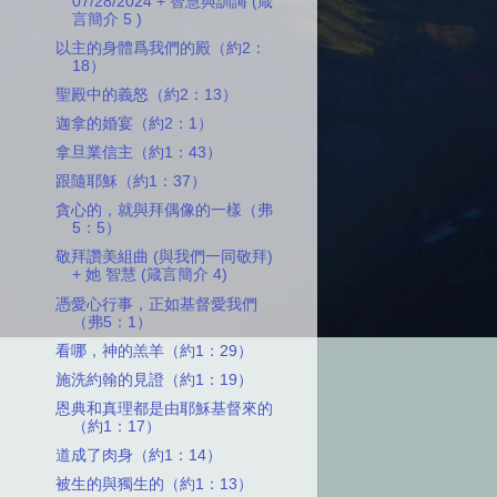
07/28/2024 + 智慧與訓誨 (箴
言簡介 5 )
以主的身體爲我們的殿（約2：
18）
聖殿中的義怒（約2：13）
迦拿的婚宴（約2：1）
拿旦業信主（約1：43）
跟隨耶穌（約1：37）
貪心的，就與拜偶像的一樣（弗
5：5）
敬拜讚美組曲 (與我們一同敬拜)
+ 她 智慧 (箴言簡介 4)
憑愛心行事，正如基督愛我們
（弗5：1）
看哪，神的羔羊（約1：29）
施洗約翰的見證（約1：19）
恩典和真理都是由耶穌基督來的
（約1：17）
道成了肉身（約1：14）
被生的與獨生的（約1：13）