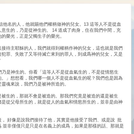
是信他名的人，他就賜他們權柄做神的兒女。13 這等人不是從血
意生的，乃是從神生的。 14 道成了肉身，住在我們中間，充
他的榮光，正是父獨生子的榮光。
且接待主耶穌的人，我們就得到權柄作神的兒女，這也就是我們
後犯罪、失敗了又等待滅亡來到的罪人，到成爲神的兒女，又是
？
們乃是神生的。你看「這等人不是從血氣生的，不是從情慾生
的。」想想看，我們哪一個人不是從血氣生的呢？我們也是因為
從靈魂來說，我們乃是被神所造的。
是被生的，那就不會是被造的。那我們究竟是被造的還是被生
都是從父母所生的，就是從人的血氣和情慾所生的，並非是由神
， 好像是說我們接待了他，其實是他接受了我們、或是說 批
爲 並非僅僅只是只是在名義上的成爲，如果是那樣的話、那就是