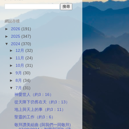
網誌存檔
►
2026
(191)
►
2025
(347)
▼
2024
(370)
►
12月
(32)
►
11月
(24)
►
10月
(31)
►
9月
(30)
►
8月
(34)
▼
7月
(31)
神愛世人（約3：16）
從天降下仍舊在天（約3：13）
地上與天上的事（約3：11）
聖靈的工作（約3：6）
敬拜讚美組曲 (與我們一同敬拜)