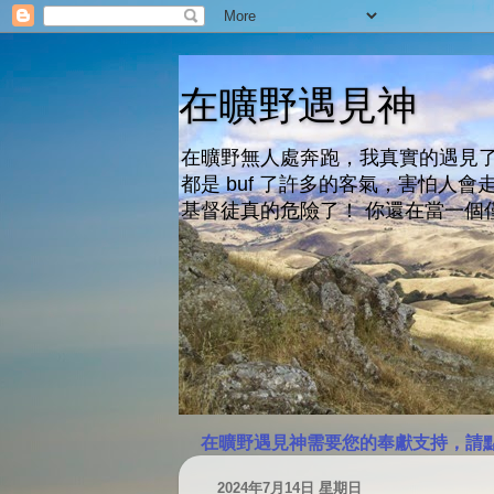
在曠野遇見神
在曠野無人處奔跑，我真實的遇見了
都是 buf 了許多的客氣，害怕
基督徒真的危險了！ 你還在當一個
在曠野遇見神需要您的奉獻支持，請
2024年7月14日 星期日