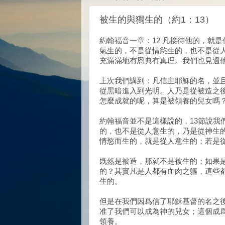
被生的與獨生的（約1：13）
約翰福音一章：12 凡接待他的，就
氣生的，不是從情慾生的，也不是從人
充滿滿地有恩典有真理。我們也見過
上次我們講到：凡信主耶穌的名，並
從黑暗進入到光明。人乃是從被造之
怎麼成就的呢，算是被領養的兒女嗎
約翰福音並不是這樣說的，13節說我
的，也不是從人意生的，乃是從神生
情慾而生的，就是從人意生的；若是
既然是被造，那就不是被生的；如果
的？其實凡是人都有血肉之軀，這些
生的。
但是在我們因爲信了耶穌基督的名之後
准了我們可以成為神的兒女；這個成
領養。