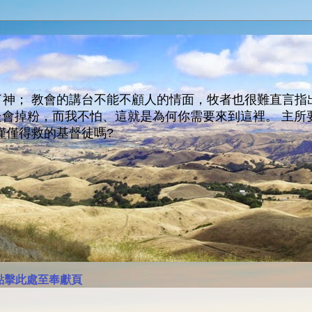
神； 教會的講台不能不顧人的情面，牧者也很難直言指
人會走會掉粉，而我不怕、這就是為何你需要來到這裡。 
僅僅得救的基督徒嗎?
點擊此處至奉獻頁