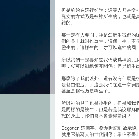
但是約翰在這裡卻說：這等人乃是從
兒女的方式乃是被神所生的，也就是
錯的。
那一定有人要問，神是怎麼生我們的
們的身上就叫作重生，這個「生」不
靈生的，這樣生的，才可以進神的國
所以我們一定要知道我們成爲神的兒
辦，就可以斷絕領養關係；但是所生
那麼除了我們以外，還有沒有什麼是
是藉由他造。」這是我們在這一章開
甚至是稱他乃是獨生子。
所以神的兒子也是被生的，但是和我
是同樣的是被生，但是若是我說耶穌的這個
撒的身上，你們會不會覺得驚訝？
Begotten 這個字。從創世記到啟
就用它描寫人的世代關係；希伯來書1