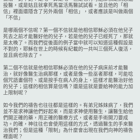
投醫，或是姑且就拿死馬當活馬醫試試看。並且他的「相
信」裡面還隱含了另外兩個「相信」，或者應該是叫做兩個
「不信」
是哪兩個不信呢？第一個不信就是他相信耶穌必須在他兒子
死去之前才能醫好他的兒子，若是他的兒子已經死了，那就
是太晚了。而我們從後面的例子當中就可以知道這種假設是
不對的，耶穌在世上的時候有紀載的一共叫三個死人復活，
並且病也除去了。
第二個不信就是他相信耶穌必須在他的兒子病床前才能醫
治，就好像醫生治病那樣，或者是像一些巫者那樣，可能唸
個咒語畫個符、或是按手在病人的身上，這樣才能醫治好他
的兒子；這樣的相信算是信嗎？還是這就是要給神的能力加
上限制呢？
如今我們的禱告也往往都是這樣的。有弟兄姊妹病了，我們
並不是求神讓他們好起來，而是求神使用醫生，讓醫生給他
們開正確的藥，用正確的醫療方式，或者是手術開刀要成
功。的確，神往往也會使用這樣的方式，透過醫生的手來醫
治我們；但是這種「限制」為什麼會出現在我們向神的禱告
裡面呢？