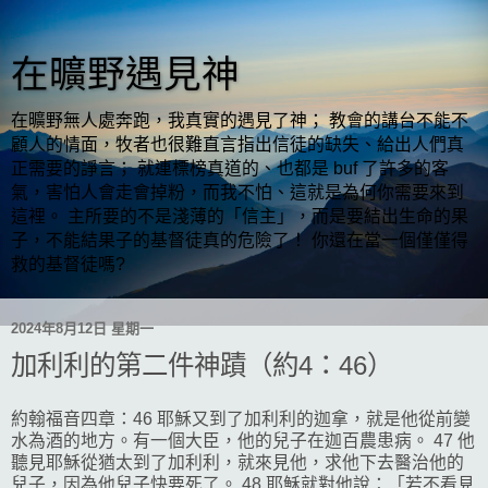
在曠野遇見神
在曠野無人處奔跑，我真實的遇見了神； 教會的講台不能不
顧人的情面，牧者也很難直言指出信徒的缺失、給出人們真
正需要的諍言； 就連標榜真道的、也都是 buf 了許多的客
氣，害怕人會走會掉粉，而我不怕、這就是為何你需要來到
這裡。 主所要的不是淺薄的「信主」，而是要結出生命的果
子，不能結果子的基督徒真的危險了！ 你還在當一個僅僅得
救的基督徒嗎?
2024年8月12日 星期一
加利利的第二件神蹟（約4：46）
約翰福音四章：46 耶穌又到了加利利的迦拿，就是他從前變
水為酒的地方。有一個大臣，他的兒子在迦百農患病。 47 他
聽見耶穌從猶太到了加利利，就來見他，求他下去醫治他的
兒子，因為他兒子快要死了。 48 耶穌就對他說：「若不看見