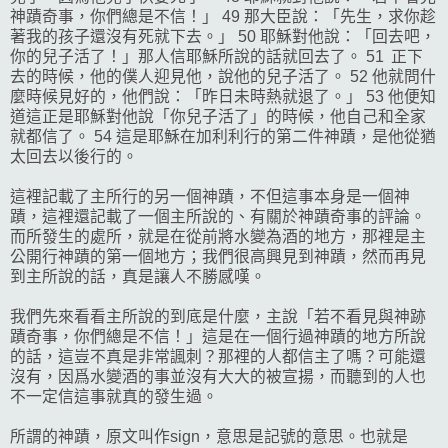
神蹟奇事，你們總是不信！」 49 那大臣說：「先生，求你趁
著我的孩子還沒有死就下去。」 50 耶穌對他說：「回去吧，
你的兒子活了！」那人信耶穌所說的話就回去了。 51 正下
去的時候，他的僕人迎見他，說他的兒子活了。 52 他就問什
麼時候見好的，他們說：「昨日未時熱就退了。」 53 他便知
道這正是耶穌對他說「你兒子活了」的時候，他自己和全家
就都信了。 54 這是耶穌在加利利行的第二件神蹟，是他從猶
太回去以後行的。
這裡記載了主所行的另一個神蹟，不但這事本身是一個神
蹟，這裡還記載了一個主所說的、有關於神蹟奇事的評論。
而所發生的處所，就是在從前將水變為酒的地方，那裡是主
公開行神蹟的第一個地方；我們很高興見到神蹟，然而再見
到主所說的話，真是讓人不勝感嘆。
我們先來看看主所說的到底是什麼，主說「若不看見與神跡
蹟奇事，你們總是不信！」這是在一個行過神蹟的地方所說
的話，這豈不真是非常諷刺？那裡的人都信主了嗎？可能還
沒有，因爲水變酒的事並沒有大大的被宣揚，而聽到的人也
不一定信這事就真的發生過。
所謂的神蹟，原文叫作sign，意思是記號的意思。也就是