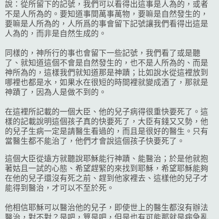
說：從所留下的記號，我們可以看得出這事是人為的，或者
不是人所為的。要知道事間萬事萬物，要嘛是自然發生的，
要嘛是人所為的，人所爲的事會留下記號讓我們看得出這是
人為的，而非是自然生成的。
同樣的，神所行的事也會留下一些記號，我們看了或是聽
了、就知道這個不會是自然發生的，也不是人所為的、而是
神所為的，這樣我們就知道那是神蹟；比如說水從這裡放到
哪裡也都是水，如果水在很短的時間裡就變成酒了，那就是
神蹟了，因為人是做不到的。
在這裡所記載的一個大臣、他的兒子病得很重快要死了。這
樣的記載說明這個孩子真的快要死了，大臣有錢又又勢，他
的兒子生病一定是請醫生看過的，而且是很好的醫生。只有
當醫生都不能治了，他們才會說這個孩子快要死了。
這個大臣從遠方就聽說耶穌能行神蹟、能醫治；於是他就抱
著姑且一試的心態、希望趕緊的來找到耶穌，希望耶穌能夠
在他的兒子還沒有死之前、趕到他家裡去、這樣他的兒子才
能得到醫治，才可以不至於死。
他相信耶穌可以醫治他的兒子，即使世上的醫生都沒有辦法
醫治，對不對？是吧，算是吧，但是也有可能那就是病急亂