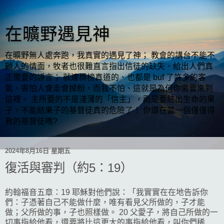
在曠野遇見神
在曠野無人處奔跑，我真實的遇見了神； 教會的講台不能不
顧人的情面，牧者也很難直言指出信徒的缺失、給出人們真
正需要的諍言； 就連標榜真道的、也都是 buf 了許多的客
氣，害怕人會走會掉粉，而我不怕、這就是為何你需要來到
這裡。 主所要的不是淺薄的「信主」，而是要結出生命的果
子，不能結果子的基督徒真的危險了！ 你還在當一個僅僅得
救的基督徒嗎?
2024年8月16日 星期五
復活與審判（約5：19）
約翰福音五章：19 耶穌對他們說：「我實實在在地告訴你
們：子憑著自己不能做什麼，唯有看見父所做的，子才能
做；父所做的事，子也照樣做。 20 父愛子，將自己所做的一
切事指給他看，還要將比這更大的事指給他看，叫你們稀