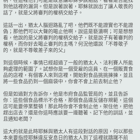
柄，在這裡他們可能是故意讓耶穌多說點話，看看是否能找
到他話裡的漏洞。但是說著說著，耶穌就說出了讓人敬畏的
話了，就是父將審判的權柄交給子。
這話一出，猶太人腦迴路亂了吧，他們既不能證實也不能證
偽；那他們可以大聲的喝止他啊，說這是褻瀆啊；可是想想
看，他說的是父將審判的權柄交給子，就是說子有著審判的
權柄，而你好去喝止審判的主嗎？何況他還說「不尊敬子
的，就是不尊敬差子來的父」
到這個時候，事情已經超過了一般的猶太人、法利賽人所能
夠處理的範圍了。試想你是一個受雇的店員、在一個販賣食
品的店裡，有個客人來到店裡，開始對食品挑挑揀揀，並且
將一些食品扔到一個麻袋中，你會不會上前去制止他？
但是如過對方告訴你，他是市府食品監管局的，並且告訴
你：這些個食品標示不合格，那個食品違反儲存規範，這個
店可能要停業整頓！那此時你會不會制止他，架住他，把他
趕出店去？還是你這時應該要一邊聽著、記下他的訓話，並
且通知老闆？
這大約就是此時耶穌與猶太人有這段對話的原因，何以那些
本來要指控耶穌違反安息日的猶太人到了這裡就躊躇不前