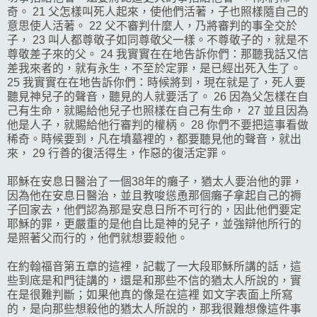
奇。 21 父怎樣叫死人起來，使他們活著，子也照樣隨自己的
意思使人活著。 22 父不審判什麼人，乃將審判的事全交於
子， 23 叫人都尊敬子如同尊敬父一樣。不尊敬子的，就是不
尊敬差子來的父。 24 我實實在在地告訴你們：那聽我話又信
差我來者的，就有永生，不至於定罪，是已經出死入生了。
25 我實實在在地告訴你們：時候將到，現在就是了，死人要
聽見神兒子的聲音，聽見的人就要活了。 26 因為父怎樣在自
己有生命，就賜給他兒子也照樣在自己有生命， 27 並且因為
他是人子，就賜給他行審判的權柄。 28 你們不要把這事看做
稀奇。時候要到，凡在墳墓裡的，都要聽見他的聲音，就出
來， 29 行善的復活得生，作惡的復活定罪。
耶穌在安息日醫治了一個38年的癱子，猶太人要治他的罪，
因為他在安息日醫治，並且教唆慫恿那個癱子拿起自己的褥
子回家去，他們認為那是安息日所不可行的，因此他們要定
耶穌的罪，更嚴重的是他自比是神的兒子，並強辯他所行的
是照著父而行的，他們就想要殺他。
在約翰福音第五章的這裡，記載了一大段耶穌所講的話，這
些到底是和門徒講的，還是和那些不信的猶太人所說的，實
在是很難判斷；如果他真的像是在這裡 如文字表面上所寫
的，是向那些想殺他的猶太人所說的，那我很難想像這件事