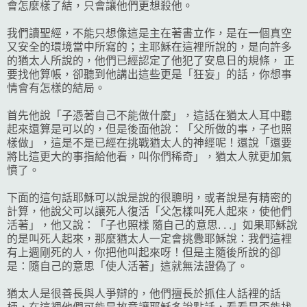
會怎麼樣了結，只會讓他們更想殺他。
我們讀聖經，不能只想像這是主在著書立作，是在一個真空
又安全的環境當中所寫的；主耶穌在這裡所說的，是向許多
的猶太人所說的，他們已經認定了他犯了安息日的規條， 正
要找他算帳，卻聽到他講出這些更是「狂妄」的話，你想事
情會有怎樣的結局。
首先他說「子憑著自己不能做什麼」，這話在猶太人耳中聽
起來還算是可以的，但是後面他說：「父所做的事，子也照
樣做」，這是不是已經在挑戰猶太人的神經呢！還說「還要
將比這更大的事指給他看，叫你們稀奇」，猶太人就更加氣
憤了。
下面的這句話耶穌可以說是說的很聰明，或者說是有精密的
計算，他說父可以讓死人復活「父怎樣叫死人起來，使他們
活著」，他又說：「子也照樣 隨自己的意思. . .」如果耶穌說
的是叫死人起來，那麼猶太人一定會挑釁耶穌說：我們這裡
有上週剛死的人，你把他叫起來呀！但是主隨後所說的卻
是：隨自己的意思「使人活著」這就無法證偽了。
猶太人是很善長與人爭辯的，他們擅長於抓住人話裡的話