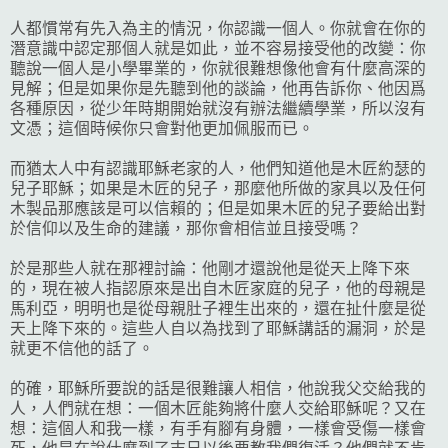
人都慣常有先入為主的情況，你認識一個人。你就會在你的
潛意識中認定那個人就是如此，並不容易接受他的改變：你
聽說一個人是小學畢業的，你就很難想像他會有什麼高深的
見解；但是如果你是先聽到他的談論，他再告訴你、他因爲
各種原因，從少年時期開始就沒有辦法繼續學業，所以沒有
文憑；這個時候你只會對他更加佩服而已。
而猶太人中有認識耶穌老家的人，他們知道他是木匠約瑟的
兒子耶穌；如果是木匠的兒子，那麼他所做的家具以及任何
木製品那應該是可以信賴的；但是如果木匠的兒子要給出對
於信仰以及生命的建議，那你會相信並且接受嗎？
於是那些人就在那裡討論：他剛才還說他是從天上降下來
的，現在被人指認原來是出自木匠家庭的兒子，他的母親是
馬利亞，明明也是從母親肚子裡生出來的，還在扯什麼是從
天上降下來的。這些人自以為找到了耶穌講話的漏洞，於是
就更不信他的話了。
的確，耶穌所要說的話是很難讓人相信，他說我父交給我的
人，人們就在想：一個木匠能夠將什麼人交給耶穌呢？又在
想：這個人和我一樣，有手有腳有身體，一樣會受傷一樣會