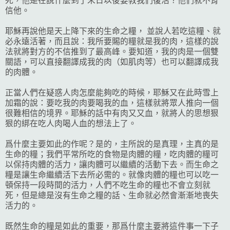
死，他是在說什麼到了末日以後要教我們復活？他們就不肯
信他。
耶穌再說他是天上降下來的生命之糧， 並說人若吃這糧、就
必永遠活著，而且說：我所要賜的糧就是我的肉，這樣的說
法就將對方的不信推到了最高峰。要知道，我的肉是一個雙
關語，可以直接翻譯成我的肉（如肌肉等）也可以翻譯成我
的肉體。
正當人們在疑惑人肉怎麼能夠吃的時候，耶穌又在此時雪上
加霜的說：要吃我的肉要喝我的血，這樣就將眾人推向一個
很難相信的境界。耶穌的話中有肉又又血，就將人的思想狠
狠的綁在吃人肉喝人血的想法上了。
爲什麼主要如此的作呢？是的，主所說的是真理，主真的是
生命的糧；我們平常所吃的食物是肉體的糧，吃肉體的糧可
以保持肉體的活力，讓肉體可以繼續的活動下去。而生命之
糧是讓生命繼續活下去所必需的。就像肉體的糧也可以吃一
頓保持一段時間的活力，人們不吃生命的糧也不會立刻就
死，但是總是沒有生命之糧的話、生命就必然會漸漸地喪失
活力的。
既然生命的糧是如此的重要，那爲什麼主要將這件事一下子