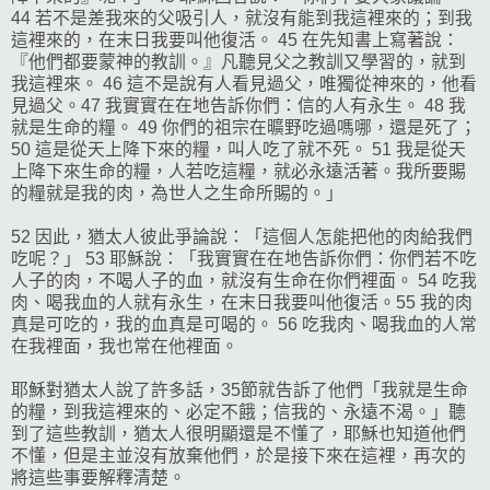
44 若不是差我來的父吸引人，就沒有能到我這裡來的；到我
這裡來的，在末日我要叫他復活。 45 在先知書上寫著說：
『他們都要蒙神的教訓。』凡聽見父之教訓又學習的，就到
我這裡來。 46 這不是說有人看見過父，唯獨從神來的，他看
見過父。47 我實實在在地告訴你們：信的人有永生。 48 我
就是生命的糧。 49 你們的祖宗在曠野吃過嗎哪，還是死了；
50 這是從天上降下來的糧，叫人吃了就不死。 51 我是從天
上降下來生命的糧，人若吃這糧，就必永遠活著。我所要賜
的糧就是我的肉，為世人之生命所賜的。」
52 因此，猶太人彼此爭論說：「這個人怎能把他的肉給我們
吃呢？」 53 耶穌說：「我實實在在地告訴你們：你們若不吃
人子的肉，不喝人子的血，就沒有生命在你們裡面。 54 吃我
肉、喝我血的人就有永生，在末日我要叫他復活。55 我的肉
真是可吃的，我的血真是可喝的。 56 吃我肉、喝我血的人常
在我裡面，我也常在他裡面。
耶穌對猶太人說了許多話，35節就告訴了他們「我就是生命
的糧，到我這裡來的、必定不餓；信我的、永遠不渴。」聽
到了這些教訓，猶太人很明顯還是不懂了，耶穌也知道他們
不懂，但是主並沒有放棄他們，於是接下來在這裡，再次的
將這些事要解釋清楚。