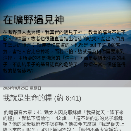
在曠野遇見神
在曠野無人處奔跑，我真實的遇見了神； 教會的講台不能不
顧人的情面，牧者也很難直言指出信徒的缺失、給出人們真
正需要的諍言； 就連標榜真道的、也都是 buf 了許多的客
氣，害怕人會走會掉粉，而我不怕、這就是為何你需要來到
這裡。 主所要的不是淺薄的「信主」，而是要結出生命的果
子，不能結果子的基督徒真的危險了！ 你還在當一個僅僅得
救的基督徒嗎?
2024年8月25日 星期日
我就是生命的糧 (約 6:41)
約翰福音六章：41 猶太人因為耶穌說「我是從天上降下來
的糧」，就私下議論他， 42 說：「這不是約瑟的兒子耶穌
嗎？他的父母我們豈不認得嗎？他如今怎麼說『我是從天上
降下來的』呢？」 43 耶穌回答說：「你們不要大家議論。